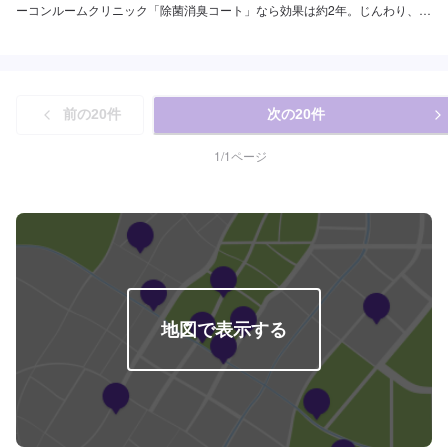
ーコンルームクリニック「除菌消臭コート」なら効果は約2年。じんわり、長
い効果です。カーコンルームクリニックの「除菌・消臭コート」は、太陽光
などの自然の光の力で酸化作用を利用し、空気中のウイルスや菌･タバコの臭
いを分解･雑菌･除去します。車内のリフレッシュをさせていただくことで、
少しでも心の傷を癒せればと願っております。※お車の状態により除菌／消臭
効果は異なります。お車の状態により除菌・消臭開始時間および継続期間は
前の
20
件
次の
20
件
異なります。革製シート車には施工できません。芳香剤の香りを分解するこ
とがあります。<代車について>代車をご用意しています。お車の作業中は代
車をご利用ください。※代車の燃料代はお客様にご負担いただいております。
1
/
1
ページ
<定休日・営業時間>定休日：年中無休（大型連休のみ休み）営業時間：
9:00~21:00
地図で表示する