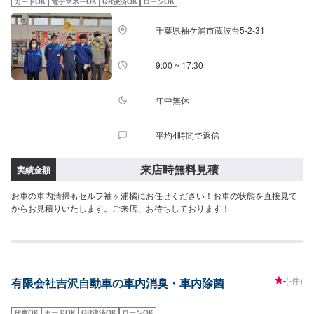
カードOK
電子マネーOK
QR決済OK
ローンOK
千葉県袖ケ浦市蔵波台5-2-31
9:00 ~ 17:30
年中無休
平均4時間で返信
来店時無料見積
実績金額
お車の車内清掃もセルフ袖ヶ浦橘にお任せください！お車の状態を直接見て
からお見積りいたします。ご来店、お待ちしております！
-
(-件)
有限会社吉沢自動車の車内消臭・車内除菌
代車OK
カードOK
QR決済OK
ローンOK