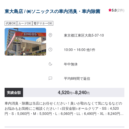
お気軽にどうぞ！今流行りの個人カーリースもお取り扱いしています。
5.0
(2件)
東大島店 / ㈱ソニックスの車内消臭・車内除菌
代車OK
カードOK
電子マネーOK
東京都江東区大島5-37-10
10:00 ~ 16:00 他1件
年中無休
平均8時間で返信
4,520
8,240
実績金額
円
〜
円
車内消臭・除菌は当店にお任せください！臭いが取れなくて気になるなどの
お悩みもお気軽にご相談ください！<目安金額>オールクリア・SS：4,520
円・S：5,060円・M：5,500円・L：6,060円・LL：6,490円・XL：8,240円当
店は地域に根付いたガソリンスタンドで頑張っております！中古車の販売も
行っております！「タイヤの空気圧が心配」こんなことでもどうぞ当店をご
利用ください！アプリDLでBOXティッシュ１箱プレゼント中です！是非アプ