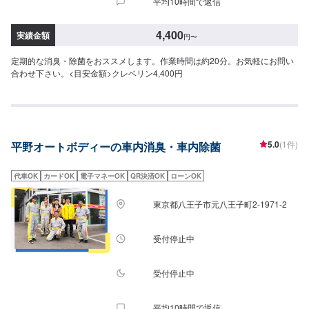
平均10時間で返信
4,400
実績金額
円
〜
定期的な消臭・除菌をおススメします。作業時間は約20分。お気軽にお問い
合わせ下さい。<目安金額>クレベリン4,400円
5.0
(1件)
平野オートボディーの車内消臭・車内除菌
代車OK
カードOK
電子マネーOK
QR決済OK
ローンOK
東京都八王子市元八王子町2-1971-2
受付停止中
受付停止中
平均10時間で返信