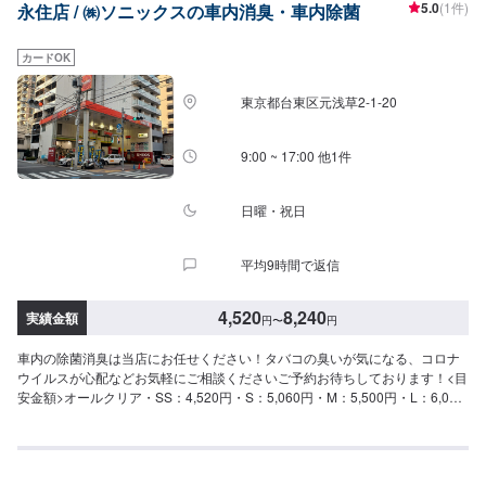
5.0
(1件)
永住店 / ㈱ソニックスの車内消臭・車内除菌
カードOK
東京都台東区元浅草2-1-20
9:00 ~ 17:00 他1件
日曜・祝日
平均9時間で返信
4,520
8,240
実績金額
円
〜
円
車内の除菌消臭は当店にお任せください！タバコの臭いが気になる、コロナ
ウイルスが心配などお気軽にご相談くださいご予約お待ちしております！<目
安金額>オールクリア・SS：4,520円・S：5,060円・M：5,500円・L：6,060
円・LL：6,490円・XL：8,240円当店の営業時間は月曜から金曜日まではAM
７時30分よりPM18時00分までとなっております、日祭日はお休みとなりま
す。土曜日のみAM8時00分～PM16時00分までとなっています。常時1～2名
の整備士在中にてお車全般の整備、修理、交換などお気軽にお申し付けくだ