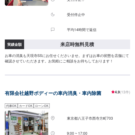
受付停止中
平均14時間で返信
来店時無料見積
実績金額
お車の消臭も天現寺SSにお任せくださいませ。まずはお車の状態を店舗にて
確認させていただきます。お気軽にご相談をお待ちしております！
4.9
(13件)
有限会社越野ボディーの車内消臭・車内除菌
代車OK
カードOK
ローンOK
東京都八王子市西寺方町703
9:00 ~ 17:00