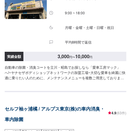
9:00 ~ 18:00
月曜・金曜・土曜・日曜・祝日
平均8時間で返信
3,000
10,000
実績金額
円
〜
円
自動車の除菌・消臭コートを立川・昭島でお探しなら「愛車工房マック」
へ!~ヤナセザボディショップネットワークの加盟工場~大切な愛車を綺麗に快
適に乗りたい人のために、メンテナンスメニューを複数ご用意しておりま
す。お車のルームクリーニング承ります！細かなお手入れもお任せくださ
い！お車に付いた臭いや雑菌はなかなか落ちません。お車に染み付いてしま
った臭いや雑菌が気になる方は、ぜひお試しください。ルームクリーニング
とセットで行うとより効果的です。料金：3,000円～<作業の流れ>【1】オフ
ァーにてお問い合わせ【2】入庫・ご相談【3】現車確認・入庫検査・お見積
セルフ袖ヶ浦橘 / アルプス東京(株)の車内消臭・
【4】お車の整備【5】整備代金のお支払い【6】出庫（ご納車、またはご来
4.9
(63件)
店）<代車について>代車をご用意しています。お車の作業中は代車をご利用
車内除菌
ください。※代車の燃料代はお客様にご負担いただいております。※状況によ
り貸し出しできかねる場合もございます。<定休日・営業時間>【平日】8:30
～19:00【土曜】8:30～18:00【日曜（受付のみ可）】9:00～18:00祝日定休