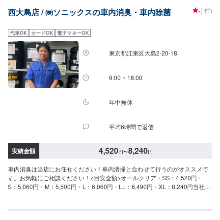
さい。又、キャンペーン等商品によっては割引価格にて販売致しておりま
-
(-件)
西大島店 / ㈱ソニックスの車内消臭・車内除菌
す。
代車OK
カードOK
電子マネーOK
東京都江東区大島2-20-18
9:00 ~ 18:00
年中無休
平均6時間で返信
4,520
8,240
実績金額
円
〜
円
車内消臭は当店にお任せください！車内清掃と合わせて行うのがオススメで
す。お気軽にご相談ください！<目安金額>オールクリア・SS：4,520円・
S：5,060円・M：5,500円・L：6,060円・LL：6,490円・XL：8,240円当社は
年中無休、24時間営業のセルフスタンドです。お車のメンテナンス受付は9
時～18時で対応しております。※年末年始などは時短で受け付けておりま
す。車検、コーティング、タイヤ、新車、中古車などお車に関するご相談は