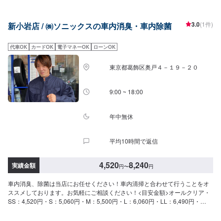
リDLして当店をお気に入りに入れてください。クーポン発行してますのでお
得に当店をご利用ください！
3.0
(1件)
新小岩店 / ㈱ソニックスの車内消臭・車内除菌
代車OK
カードOK
電子マネーOK
ローンOK
東京都葛飾区奥戸４－１９－２０
9:00 ~ 18:00
年中無休
平均10時間で返信
4,520
8,240
実績金額
円
〜
円
車内消臭、除菌は当店にお任せください！車内清掃と合わせて行うことをオ
ススメしております。お気軽にご相談ください！<目安金額>オールクリア・
SS：4,520円・S：5,060円・M：5,500円・L：6,060円・LL：6,490円・
XL：8,240円当店はガソリンはもちろんのこと、洗車・コーティング・オイ
ル交換・タイヤ交換など作業に力を入れているので大歓迎でございます！ほ