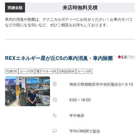
来店時無料見積
実績金額
車内の消臭や除菌は、テクニカルボディーにお任せください！お車のタバコ
などの気になる匂いなど、ぜひご相談をお待ちしております。
5.0
(7件)
REXエネルギー星が丘CSの車内消臭・車内除菌
代車OK
カードOK
電子マネーOK
QR決済OK
ローンOK
神奈川県相模原市中央区陽光台1-3-10
9:00 ~ 18:00
年中無休
平均13時間で返信