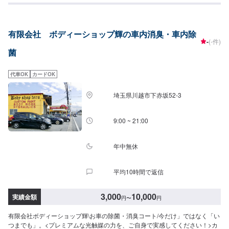
かにも、中古車販売,、新車販売、カーリースやレンタカーもやっておりま
す！また、ENEOSアプリをダウンロードしていただいて、当店をお気に入り
登録していただくと、燃料割引、手洗い洗車割引などのクーポンを配信させ
有限会社 ボディーショップ輝の車内消臭・車内除
ていただいてますので、お得にご利用できます。お客様の愛車のメンテナン
-
(-件)
スは当店にお任せください。
菌
代車OK
カードOK
埼玉県川越市下赤坂52‐3
9:00 ~ 21:00
年中無休
平均10時間で返信
3,000
10,000
実績金額
円
〜
円
有限会社ボディーショップ輝\お車の除菌・消臭コート/今だけ」ではなく「い
つまでも」。<プレミアムな光触媒の力を、ご自身で実感してください！>カ