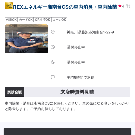
1位
-
(-件)
REXエネルギー湘南台CSの車内消臭・車内除菌
代車OK
カードOK
QR決済OK
ローンOK
神奈川県藤沢市湘南台1-22-9
受付停止中
受付停止中
平均8時間で返信
来店時無料見積
実績金額
車内除菌・消臭は湘南台CSにお任せください。車の気になる臭いをしっかり
と除去します。ご予約お待ちしております。