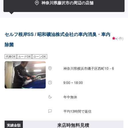
神奈川県藤沢市の周辺の店舗
セルフ根岸SS / 昭和礦油株式会社の車内消臭・車内
-
(-件)
除菌
代車OK
カードOK
ローンOK
神奈川県横浜市磯子区西町10－6
9:00 ~ 18:00
年中無休
平均13時間で返信
来店時無料見積
実績金額