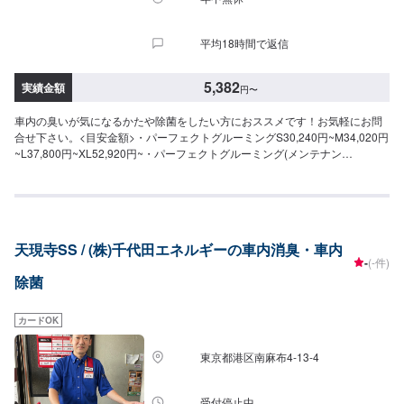
平均18時間で返信
5,382
実績金額
円
〜
車内の臭いが気になるかたや除菌をしたい方におススメです！お気軽にお問
合せ下さい。<目安金額>・パーフェクトグルーミングS30,240円~M34,020円
~L37,800円~XL52,920円~・パーフェクトグルーミング(メンテナン
ス)S5,832円~M6,264円~L7,344円~XL8,316円~
天現寺SS / (株)千代田エネルギーの車内消臭・車内
-
(-件)
除菌
カードOK
東京都港区南麻布4-13-4
受付停止中