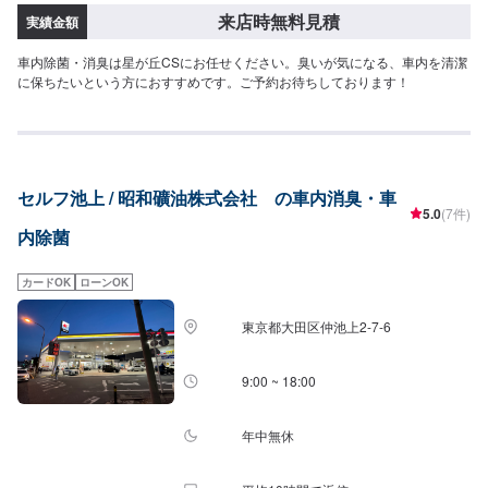
来店時無料見積
実績金額
車内除菌・消臭は星が丘CSにお任せください。臭いが気になる、車内を清潔
に保ちたいという方におすすめです。ご予約お待ちしております！
セルフ池上 / 昭和礦油株式会社 の車内消臭・車
5.0
(7件)
内除菌
カードOK
ローンOK
東京都大田区仲池上2-7-6
9:00 ~ 18:00
年中無休