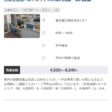
代車OK
カードOK
電子マネーOK
ローンOK
東京都江東区住吉1-3-7
9:00 ~ 18:00
年中無休
平均17時間で返信
4,520
8,240
実績金額
円
〜
円
車内の除菌消臭は当店にお任せください！中古車等で臭いが気になるなど、
お気軽にご相談ください！ご予約をお待ちしております。<目安金額>オール
クリア・SS：4,520円・S：5,060円・M：5,500円・L：6,060円・LL：6,490
円・XL：8,240円当店は年中無休、朝は7時から夜は20時まで営業しておりま
す。ガソリンエネルギーの供給協力はもちろん、併せてレンタカー業務も行
っていいます。特にオイル交換、バッテリー交換のスピード作業、コーティ
ングに力をいれてます！熟練のスタッフが親切丁寧かつ迅速に対応させて頂
きます。お客様の大切なお車のメンテナンスは是非当店にお任せください。