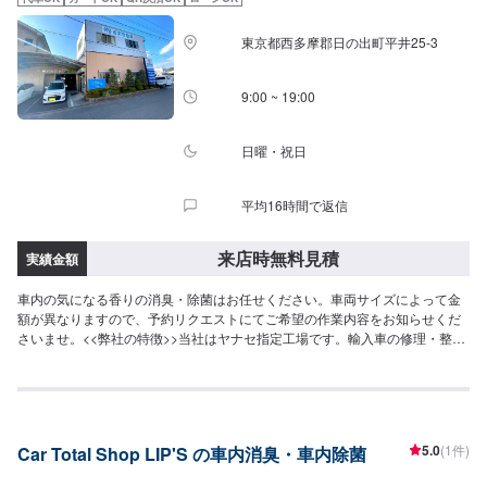
東京都西多摩郡日の出町平井25-3
9:00 ~ 19:00
日曜・祝日
平均16時間で返信
来店時無料見積
実績金額
車内の気になる香りの消臭・除菌はお任せください。車両サイズによって金
額が異なりますので、予約リクエストにてご希望の作業内容をお知らせくだ
さいませ。<<弊社の特徴>>当社はヤナセ指定工場です。輸入車の修理・整備
を強みとしております。日本車・ドイツ車・イタリア車・アメリカ車・電気
自動車のことならお任せください！<<代車について>>工場の代車を26台ご用
意しております。<<国家資格を持った整備士が多数在籍>>二級整備士・三級
整備士が多数在籍しております。愛車の不具合・気になるところはなんでも
ご相談ください！
5.0
(1件)
Car Total Shop LIP'S の車内消臭・車内除菌