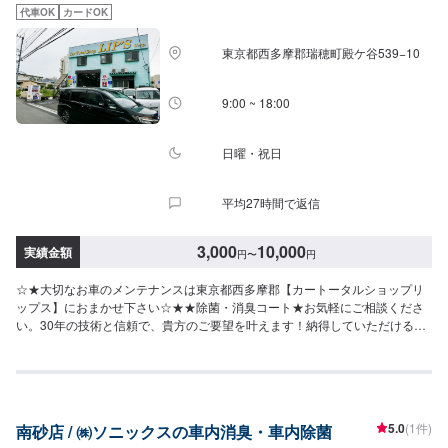
代車OK
カードOK
東京都西多摩郡瑞穂町殿ケ谷539−10
9:00 ~ 18:00
日曜・祝日
平均27時間で返信
3,000
10,000
実績金額
円
〜
円
☆★大切なお車のメンテナンスは東京都西多摩郡【カートータルショップリ
ップス】におまかせ下さい☆★★除菌・消臭コート★お気軽にご相談くださ
い。30年の技術と信頼で、貴方のご要望を叶えます！納得していただけるお
見積りやご相談、作業まで、自社スタッフが責任をもってお受けします。作
業内容やお見積もりの金額内容について、丁寧にご説明いたしますので、お
気軽にご相談ください。【1】オファーにてお問い合わせ【2】お見積り
【3】お見積りにご納得いただければ作業開始【4】仕上がり次第納車【代車
について】お車の作業中は代車をご利用ください。※代車の燃料代はお客様に
5.0
(1件)
南砂店 / ㈱ソニックスの車内消臭・車内除菌
ご負担いただいております。※状況により貸し出しできかねる場合もございま