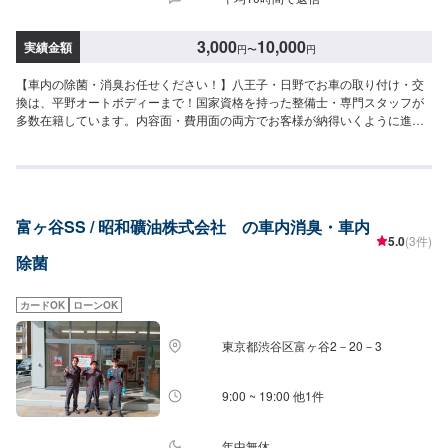
3,000
10,000
実績金額
円
〜
円
【車内の除菌・消臭お任せください！】八王子・日野でお車の取り付け・交
換は、平野オートボディーまで！国家資格を持った整備士・専門スタッフが
多数在籍しています。内容面・費用面の両方でお客様が納得いくように進め
て参ります。ご予算やこだわりに合わせて、整備の実施項目や使用する部品
を選んで頂きます。事前のご相談や見積もりも対応していますので、お気軽
にお問合せ下さい。お支払方法もクレジットやPaypayなどのキャッシュレス
決済に対応しています。<平野オートボディーならここが安心>✔️自動車整備
の確かな技術✔️整備は柔軟な対応が可能✔️選べるお支払い方法<作業の流れ>
富ヶ谷SS / 昭和礦油株式会社 の車内消臭・車内
(1)オファーにてお問い合わせ・日程調整(2)入庫(3)お見積もり(4)作業(5)完
5.0
(3件)
了・納車<営業時間>9:30~18:00
除菌
カードOK
ローンOK
東京都渋谷区富ヶ谷2－20－3
9:00 ~ 19:00 他1件
年中無休