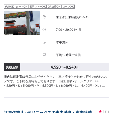
すので、あらかじめご了承ください。【定休日・営業時間】定休日：日曜、
祭日、第二土曜日営業時間：8:30〜17:30※看板犬が事務所内におりますの
代車OK
カードOK
電子マネーOK
QR決済OK
ローンOK
で、重度の犬アレルギーの方はお気をつけください。また、お客様が来店な
さった際に少し吠えることがございます。ご了承いただけますと幸いです。
東京都江東区南砂1-5-12
7:00 ~ 20:00 他1件
年中無休
平均12時間で返信
4,520
8,240
実績金額
円
〜
円
車内除菌消毒は当店にお任せください！車内清掃と合わせて行うのがオスス
メです。ご予約をお待ちしております！<目安金額>オールクリア・SS：
4,520円・S：5,060円・M：5,500円・L：6,060円・LL：6,490円・XL：
8,240円当店は平日、土曜日が7時から20時まで。日曜祝日は8時から18時ま
での営業となっております。ガソリン供給はもちろんのことコーティング、
板金、車検、オイル交換、タイヤ交換等、全て承ります！レンタカーも多く
の台数保有していますので、なんでもお気軽にご相談ください！
-
(-件)
江東住吉店 / ㈱ソニックスの車内消臭・車内除菌