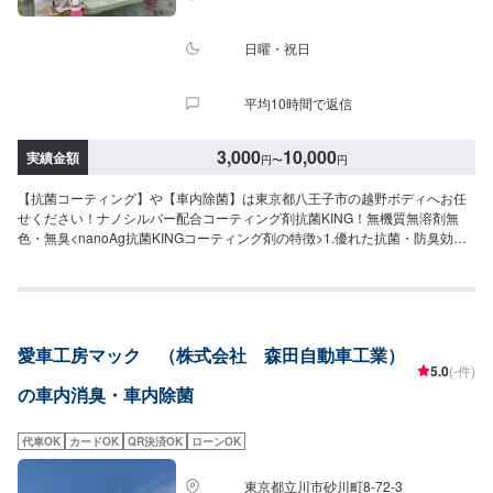
日曜・祝日
平均10時間で返信
3,000
10,000
実績金額
円
〜
円
【抗菌コーティング】や【車内除菌】は東京都八王子市の越野ボディへお任
せください！ナノシルバー配合コーティング剤抗菌KING！無機質無溶剤無
色・無臭<nanoAg抗菌KINGコーティング剤の特徴>1.優れた抗菌・防臭効果
2.からだにやさしい成分3.長期間持続する効果4.金属・ガラス・木材・陶器・
プラスチックなどに利用可能！車のハンドルやスイッチ類、インパネなどに
施行する方が多いです。車内清掃・クリーニングと同時施行がおすすめ！
【定休日・営業時間】定休日：日曜日、祝日営業時間：9:00~18:00【1】オ
ファーにてお問い合わせ【2】お見積り【3】お見積りにご納得いただければ
愛車工房マック （株式会社 森田自動車工業）
作業開始【4】仕上がり次第納車【お見積もり・代車無料】リサイクル部品を
5.0
(-件)
使った修理や、無料代車手配などお客様のニーズに応えるお見積もりを実現
の車内消臭・車内除菌
します。※代車の燃料代はお客様にご負担いただいております。※内容などに
より貸し出し出来かねる場合もございます。【ご注意】入庫の際はお気をつ
けてお越しください。駐車スペースは事務所前の空いているスペースに駐車
代車OK
カードOK
QR決済OK
ローンOK
してください。受付はスタッフへ「メンテモで予約しました」とお伝えくだ
さい。ご案内いたします。
東京都立川市砂川町8-72-3