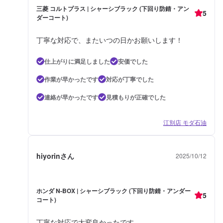
三菱 コルトプラス | シャーシブラック (下回り防錆・アン
5
ダーコート)
丁寧な対応で、またいつの日かお願いします！
仕上がりに満足しました
安価でした
作業が早かったです
対応が丁寧でした
連絡が早かったです
見積もりが正確でした
江別店 モダ石油
hiyorinさん
2025/10/12
ホンダ N-BOX | シャーシブラック (下回り防錆・アンダー
5
コート)
丁寧な対応で大変良かったです。