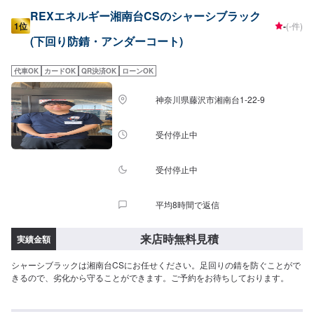
REXエネルギー湘南台CSのシャーシブラック
1位
-
(-件)
(下回り防錆・アンダーコート)
代車OK
カードOK
QR決済OK
ローンOK
神奈川県藤沢市湘南台1-22-9
受付停止中
受付停止中
平均8時間で返信
来店時無料見積
実績金額
シャーシブラックは湘南台CSにお任せください。足回りの錆を防ぐことがで
きるので、劣化から守ることができます。ご予約をお待ちしております。