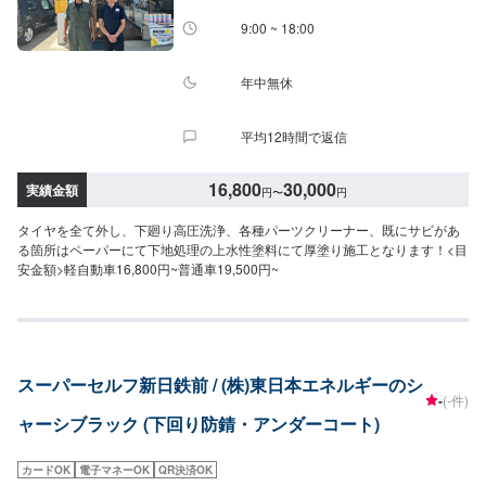
9:00 ~ 18:00
年中無休
平均12時間で返信
16,800
30,000
実績金額
円
〜
円
タイヤを全て外し、下廻り高圧洗浄、各種パーツクリーナー、既にサビがあ
る箇所はペーパーにて下地処理の上水性塗料にて厚塗り施工となります！<目
安金額>軽自動車16,800円~普通車19,500円~
スーパーセルフ新日鉄前 / (株)東日本エネルギーのシ
-
(-件)
ャーシブラック (下回り防錆・アンダーコート)
カードOK
電子マネーOK
QR決済OK