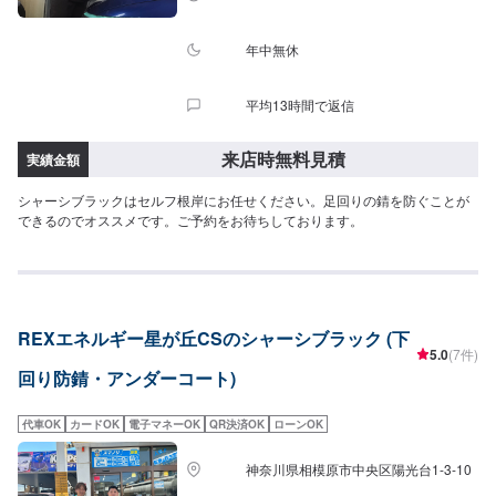
年中無休
平均13時間で返信
来店時無料見積
実績金額
シャーシブラックはセルフ根岸にお任せください。足回りの錆を防ぐことが
できるのでオススメです。ご予約をお待ちしております。
REXエネルギー星が丘CSのシャーシブラック (下
5.0
(7件)
回り防錆・アンダーコート)
代車OK
カードOK
電子マネーOK
QR決済OK
ローンOK
神奈川県相模原市中央区陽光台1-3-10