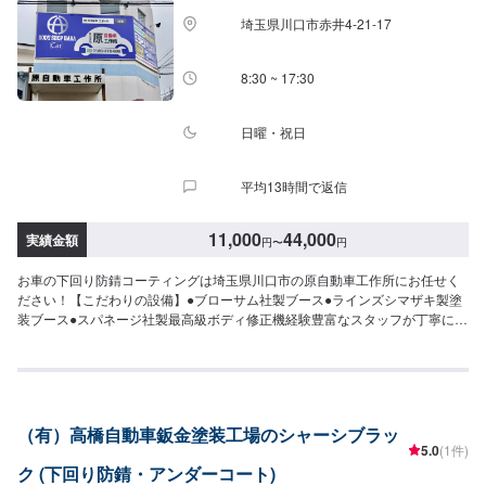
埼玉県川口市赤井4-21-17
8:30 ~ 17:30
日曜・祝日
平均13時間で返信
11,000
44,000
実績金額
円
〜
円
お車の下回り防錆コーティングは埼玉県川口市の原自動車工作所にお任せく
ださい！【こだわりの設備】●ブローサム社製ブース●ラインズシマザキ製塗
装ブース●スパネージ社製最高級ボディ修正機経験豊富なスタッフが丁寧に仕
上げます！お客様のお車を最高の仕上がりで納車することが、私たちの美学
です。国産車から輸入車(外車)まで、すべてのお車の対応が可能です！【代車
について】無料代車（無保険時）を24台ご用意しております。燃料代はお客
さま負担となりますので、ご了承ください。【営業時間・定休日】営業時
間：8:30〜17:30定休日：日・祝・第一、第三月曜日
（有）高橋自動車鈑金塗装工場のシャーシブラッ
5.0
(1件)
ク (下回り防錆・アンダーコート)