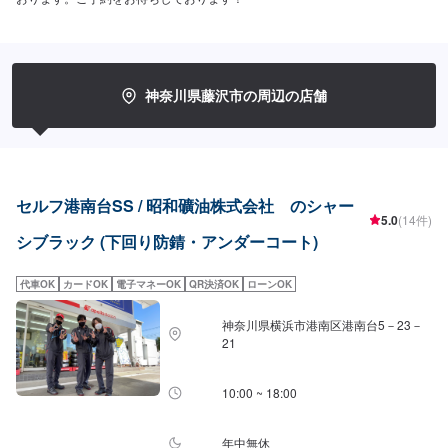
神奈川県藤沢市の周辺の店舗
セルフ港南台SS / 昭和礦油株式会社 のシャー
5.0
(14件)
シブラック (下回り防錆・アンダーコート)
代車OK
カードOK
電子マネーOK
QR決済OK
ローンOK
神奈川県横浜市港南区港南台5－23－
21
10:00 ~ 18:00
年中無休