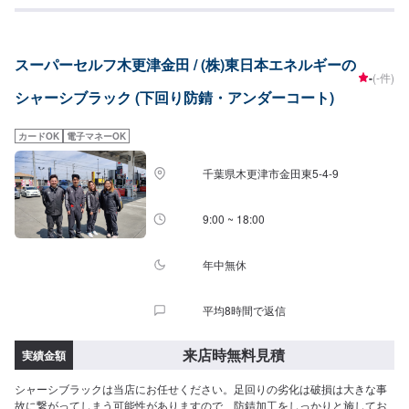
スーパーセルフ木更津金田 / (株)東日本エネルギーの
-
(-件)
シャーシブラック (下回り防錆・アンダーコート)
カードOK
電子マネーOK
千葉県木更津市金田東5-4-9
9:00 ~ 18:00
年中無休
平均8時間で返信
来店時無料見積
実績金額
シャーシブラックは当店にお任せください。足回りの劣化は破損は大きな事
故に繋がってしまう可能性がありますので、防錆加工をしっかりと施してお