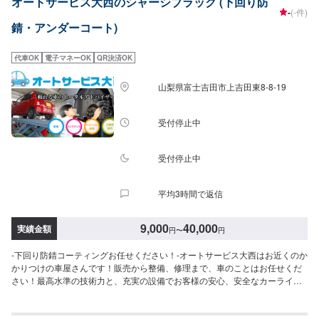
オートサービス大西のシャーシブラック (下回り防
す。◯代車について◯無料の代車をご用意しています。お車の作業中は代車
-
(-件)
をご利用ください。※代車の燃料代はお客様にご負担いただいております。
錆・アンダーコート)
【定休日・営業時間】定休日：日曜日、祝日、第二土曜日営業時間：
9:00~18:00
代車OK
電子マネーOK
QR決済OK
山梨県富士吉田市上吉田東8-8-19
受付停止中
受付停止中
平均3時間で返信
9,000
40,000
実績金額
円
〜
円
-下回り防錆コーティングお任せください！-オートサービス大西はお近くのか
かりつけの車屋さんです！販売から整備、修理まで、車のことはお任せくだ
さい！最高水準の技術力と、充実の設備でお客様の安心、安全なカーライフ
のためにあらゆるご相談にお応えします！-----------------------------------------------
---【1】オファーにてお問い合わせ【2】お見積り【3】お見積りにご納得い
ただければ作業開始【4】仕上がり次第納車-代車について-無料の代車ご用意