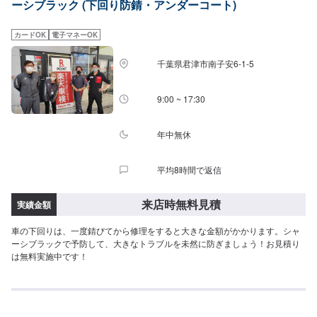
ーシブラック (下回り防錆・アンダーコート)
カードOK
電子マネーOK
千葉県君津市南子安6-1-5
9:00 ~ 17:30
年中無休
平均8時間で返信
来店時無料見積
実績金額
車の下回りは、一度錆びてから修理をすると大きな金額がかかります。シャ
ーシブラックで予防して、大きなトラブルを未然に防ぎましょう！お見積り
は無料実施中です！