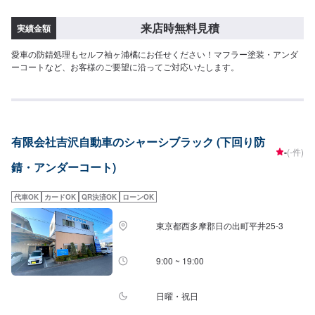
来店時無料見積
実績金額
愛車の防錆処理もセルフ袖ヶ浦橘にお任せください！マフラー塗装・アンダ
ーコートなど、お客様のご要望に沿ってご対応いたします。
有限会社吉沢自動車のシャーシブラック (下回り防
-
(-件)
錆・アンダーコート)
代車OK
カードOK
QR決済OK
ローンOK
東京都西多摩郡日の出町平井25-3
9:00 ~ 19:00
日曜・祝日