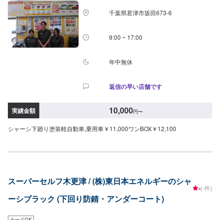
千葉県君津市坂田673-6
9:00 ~ 17:00
年中無休
返信の早い店舗です
10,000
実績金額
円
〜
シャーシ下廻り塗装軽自動車,乗用車￥11,000ワンBOX￥12,100
スーパーセルフ木更津 / (株)東日本エネルギーのシャ
-
(-件)
ーシブラック (下回り防錆・アンダーコート)
カードOK