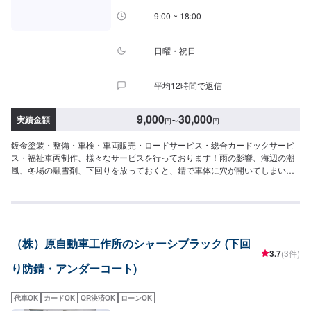
9:00 ~ 18:00
日曜・祝日
平均12時間で返信
9,000
30,000
実績金額
円
〜
円
鈑金塗装・整備・車検・車両販売・ロードサービス・総合カードックサービ
ス・福祉車両制作、様々なサービスを行っております！雨の影響、海辺の潮
風、冬場の融雪剤、下回りを放っておくと、錆で車体に穴が開いてしまいま
す！そうなる前に、愛車の下回りの、防錆コーティングを推奨します！車の
プロが一台一台丁寧に対応します！--------------------------------------------------
【1】オファーにてお問い合わせ【2】お見積り【3】お見積りにご納得いた
だければ作業開始【4】仕上がり次第納車〇納期について〇通常1~2日程度で
納車いたします。車種や状態により納期が前後する場合がございます。予
（株）原自動車工作所のシャーシブラック (下回
め、ご了承ください。【定休日・営業時間】定休日：日曜日、祝日営業時
3.7
(3件)
間：平日9:00~19:00、土曜日9:00~18:00
り防錆・アンダーコート)
代車OK
カードOK
QR決済OK
ローンOK