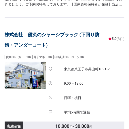
きましょう。ご予約お待ちしております。【国家資格保持者が在籍】当店は2
級整備士が1名在籍しております。お車の整備・修理の際も資格を持ったスタ
ッフの対応で安心安全でございます。
株式会社 優流のシャーシブラック (下回り防
5.0
(8件)
錆・アンダーコート)
代車OK
カードOK
電子マネーOK
QR決済OK
ローンOK
東京都八王子市美山町1321-2
9:00 ~ 19:00
日曜・祝日
平均5時間で返信
10,000
30,000
実績金額
円
〜
円