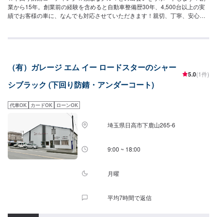
業から15年。創業前の経験を含めると自動車整備歴30年、4,500台以上の実
績でお客様の車に、なんでも対応させていただきます！親切、丁寧、安心安
全のTOTALAUTORYUにぜひお越しください！-----------------------------------------
---------【1】オファーにてお問い合わせ【2】お見積り【3】お見積りにご納
得いただければ作業開始【4】仕上がり次第納車☆持ち込みパーツへの交換も
可能です☆新品・中古パーツなどの持ち込みも可能です。オファーにて写真
や詳細をご入力いただきますとスムーズです。☆代車について☆修理時の代
（有）ガレージ エム イー ロードスターのシャー
車は無料です。修理時は代車をご利用ください。燃料代はお客様のご負担と
5.0
(1件)
なります。予め、ご了承ください。【定休日・営業時間】定休日：日曜日、
シブラック (下回り防錆・アンダーコート)
祝日営業時間：9:00~19:00
代車OK
カードOK
ローンOK
埼玉県日高市下鹿山265-6
9:00 ~ 18:00
月曜
平均7時間で返信