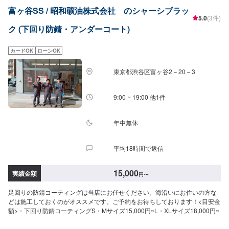
富ヶ谷SS / 昭和礦油株式会社 のシャーシブラッ
5.0
(3件)
ク (下回り防錆・アンダーコート)
カードOK
ローンOK
東京都渋谷区富ヶ谷2－20－3
9:00 ~ 19:00 他1件
年中無休
平均18時間で返信
15,000
実績金額
円
〜
足回りの防錆コーティングは当店にお任せください。海沿いにお住いの方な
どは施工しておくのがオススメです。ご予約をお待ちしております！<目安金
額>・下回り防錆コーティングS・Mサイズ15,000円~L・XLサイズ18,000円~