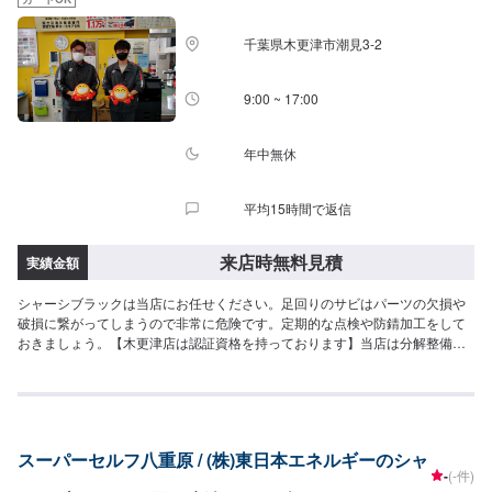
千葉県木更津市潮見3-2
9:00 ~ 17:00
年中無休
平均15時間で返信
来店時無料見積
実績金額
シャーシブラックは当店にお任せください。足回りのサビはパーツの欠損や
破損に繋がってしまうので非常に危険です。定期的な点検や防錆加工をして
おきましょう。【木更津店は認証資格を持っております】当店は分解整備認
証取得店舗でございます。お車の幅広いトラブルに柔軟にご対応可能です。
お気軽にご相談ください。
スーパーセルフ八重原 / (株)東日本エネルギーのシャ
-
(-件)