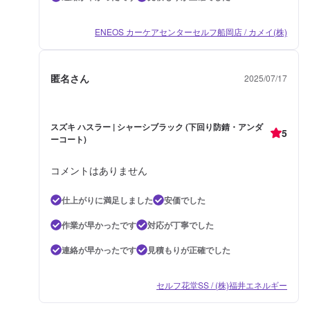
ENEOS カーケアセンターセルフ船岡店 / カメイ(株)
匿名さん
2025/07/17
スズキ ハスラー | シャーシブラック (下回り防錆・アンダ
5
ーコート)
コメントはありません
仕上がりに満足しました
安価でした
作業が早かったです
対応が丁寧でした
連絡が早かったです
見積もりが正確でした
セルフ花堂SS / (株)福井エネルギー