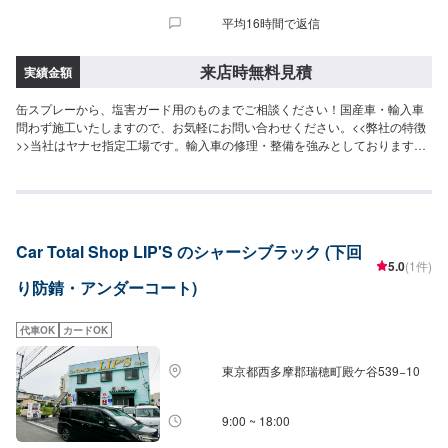
平均16時間で返信
来店時無料見積
実績金額
缶スプレーから、塩害ガード用のものまでご相談ください！国産車・輸入車
問わず施工いたしますので、お気軽にお問い合わせください。<<弊社の特徴
>>当社はヤナセ指定工場です。輸入車の修理・整備を強みとしております。
日本車・ドイツ車・イタリア車・アメリカ車・電気自動車のことならお任せ
ください！<<代車について>>工場の代車を26台ご用意しております。万が一
の際にも安心です。<<国家資格を持った整備士が多数在籍>>二級整備士・三
級整備士が多数在籍しております。愛車の不具合・気になるところはなんで
もご相談ください！
Car Total Shop LIP'S のシャーシブラック (下回
5.0
(1件)
り防錆・アンダーコート)
代車OK
カードOK
東京都西多摩郡瑞穂町殿ケ谷539−10
9:00 ~ 18:00