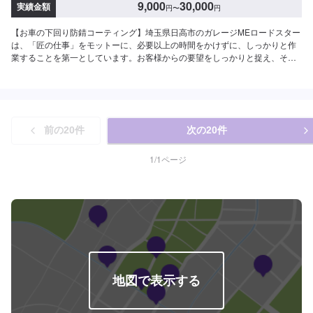
9,000
30,000
実績金額
円
〜
円
【お車の下回り防錆コーティング】埼玉県日高市のガレージMEロードスター
は、「匠の仕事」をモットーに、必要以上の時間をかけずに、しっかりと作
業することを第一としています。お客様からの要望をしっかりと捉え、それ
にあったご提案をいたします。車が大好き、という方はもちろん、車のこと
がわからない、どうしたらいいかわからない、という方もお気軽にご相談下
さい。<当店の特徴>●職人による確かな施工●新品より美しく●品質には自信
あり！技術ならどこにも負けません！●匠の技術で、お客様の車のキズヘコミ
をもとどおりに修理。【1】オファーにてお問い合わせ【2】お見積り【3】
前の
20
件
次の
20
件
お見積りにご納得いただければ作業開始【4】仕上がり次第納車<代車につい
て>自費修理、整備に限り代車の貸し出しを無料で行っております。有償での
レンタル貸出も行っております。お気軽にご相談下さい。※代車の燃料代はお
1
/
1
ページ
客様にご負担いただいております。<定休日・営業時間>定休日：月曜日営業
時間：9:00~18:00
地図で表示する