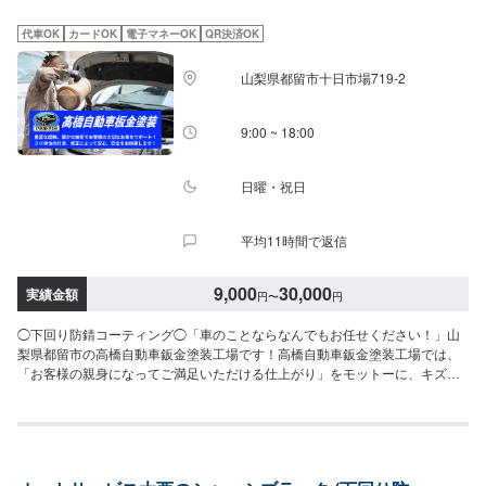
代車OK
カードOK
電子マネーOK
QR決済OK
山梨県都留市十日市場719-2
9:00 ~ 18:00
日曜・祝日
平均11時間で返信
9,000
30,000
実績金額
円
〜
円
◯下回り防錆コーティング◯「車のことならなんでもお任せください！」山
梨県都留市の高橋自動車鈑金塗装工場です！高橋自動車鈑金塗装工場では、
「お客様の親身になってご満足いただける仕上がり」をモットーに、キズへ
こみの修理、車検、一般整備まで行う鈑金塗装工場です！車に関する修理、
相談などお気軽にご相談ください！--------------------------------------------------
【1】オファーにてお問い合わせ【2】お見積り【3】お見積りにご納得いた
だければ作業開始【4】仕上がり次第納車◯コーティング剤の持ち込みについ
て◯コーティング剤の持ち込み可能です。オファーにて詳細をお願い致しま