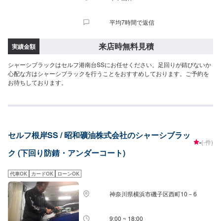
平均7時間で返信
来店時無料見積
実績金額
シャーシブラックはセルフ港南台SSにお任せください。足回りが錆びないか
心配な方はシャーシブラックを行うことをおすすめしております。ご予約を
お待ちしております。
セルフ根岸SS / 昭和礦油株式会社のシャーシブラッ
-
(-件)
ク (下回り防錆・アンダーコート)
代車OK
カードOK
ローンOK
神奈川県横浜市磯子区西町10－6
9:00 ~ 18:00