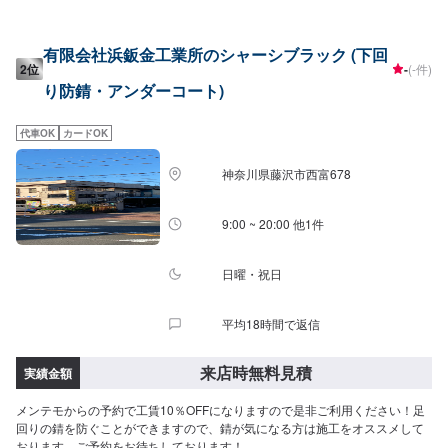
有限会社浜鈑金工業所のシャーシブラック (下回
2位
-
(-件)
り防錆・アンダーコート)
代車OK
カードOK
神奈川県藤沢市西富678
9:00 ~ 20:00 他1件
日曜・祝日
平均18時間で返信
来店時無料見積
実績金額
メンテモからの予約で工賃10％OFFになりますので是非ご利用ください！足
回りの錆を防ぐことができますので、錆が気になる方は施工をオススメして
おります。ご予約をお待ちしております！