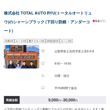
しております！お車の作業中は代車をご利用ください！【定休日・営業時
間】定休日：日曜日、祝日営業時間：8:30~18:30
株式会社 TOTAL AUTO RYU(トータルオートリュ
5.0
(6件)
ウ)のシャーシブラック (下回り防錆・アンダーコ
ート)
代車OK
カードOK
電子マネーOK
QR決済OK
ローンOK
山梨県富士吉田市富士見6-9-8
9:00 ~ 19:00
日曜・祝日
平均3時間で返信
9,000
30,000
実績金額
円
〜
円
☆下回り防錆コーティング☆素敵なクルマとの出会いをサポートします！創