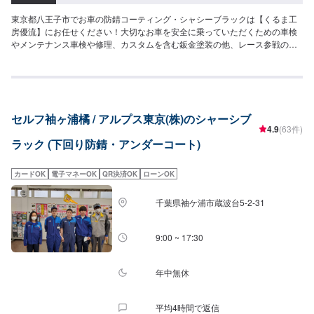
東京都八王子市でお車の防錆コーティング・シャシーブラックは【くるま工
房優流】にお任せください！大切なお車を安全に乗っていただくための車検
やメンテナンス車検や修理、カスタムを含む鈑金塗装の他、レース参戦のサ
ポートまで幅ひろくお応えできるのは20年のノウハウがあるから。生活の手
段でもあり、楽しみの一部でもある車。お客様が思い描いた夢を並走できる
パートナーでありたいと考えています。ドライブ中の不具合やなんだかおか
しい気がする…などのお悩みもお気軽にご相談ください！オファーの備考欄
に気になる症状などをご入力いただきますと対応がスムーズですので、ご協
セルフ袖ヶ浦橘 / アルプス東京(株)のシャーシブ
力ください。【お客様のニーズをお聞きしながら、お客様の夢を共に考えま
4.9
(63件)
す。】お任せいただいた大切な車は、教育体制の行き届いたスタッフと最新
ラック (下回り防錆・アンダーコート)
の環境で、ご相談窓口から実際の作業、納車に至るまでを一人の職人が担当
しています。それはお客様との信頼を築くためでもあり、納車までの期間を
短縮するためでもあります。専門性の高さやスキルの高いサービスをお客様
カードOK
電子マネーOK
QR決済OK
ローンOK
に提供し「また来るよ！」と言っていただくプロセスが優流のトータルサー
ビスです。【1】オファーにてお問い合わせ【2】ご来店・入庫・お見積り
千葉県袖ケ浦市蔵波台5-2-31
【3】お見積りにご納得いただければ作業開始【4】仕上がり次第納車【代車
について】代車をご用意しています。お車の作業中は代車をご利用くださ
い。※代車の燃料代はお客様にご負担いただいております。【定休日・営業時
9:00 ~ 17:30
間】定休日：日曜・祝日営業時間：9:00~19:00
年中無休
平均4時間で返信