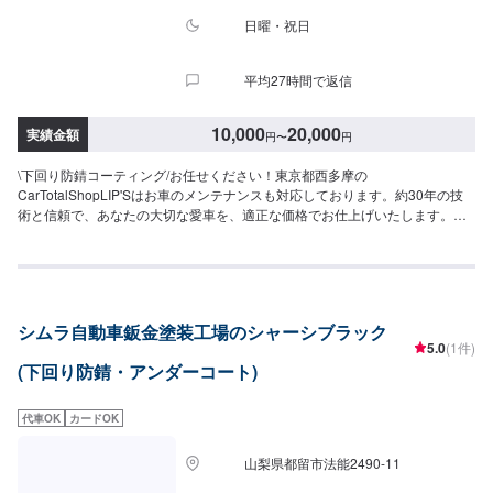
日曜・祝日
平均27時間で返信
10,000
20,000
実績金額
円
〜
円
\下回り防錆コーティング/お任せください！東京都西多摩の
CarTotalShopLIP'Sはお車のメンテナンスも対応しております。約30年の技
術と信頼で、あなたの大切な愛車を、適正な価格でお仕上げいたします。車
のメンテナンスに関しての知識をお持ちでない方でも、ご安心ください。修
理内容やお見積もりの金額内容なども丁寧にご説明いたします！どんな些細
なことでもお気軽にリップスにご相談くださるようお願いいたします。<当社
の特徴>◾国産車はもちろん、輸入車も修理経験豊富！◾最高の技術と適正な価
格で対応いたします◾ニーズに合わせた修理もお気軽にご相談下さい【1】オ
シムラ自動車鈑金塗装工場のシャーシブラック
ファーにてお問い合わせ【2】お見積り【3】お見積りにご納得いただければ
5.0
(1件)
作業開始【4】仕上がり次第納車【代車について】納得していただけるお見積
(下回り防錆・アンダーコート)
りから、無料代車のご用意まで自社スタッフが責任をもってお受けします。
お車の作業中は代車をご利用ください。※代車の燃料代はお客様にご負担いた
だいております。【定休日・営業時間】定休日：日曜、祭日、第二土曜日営
代車OK
カードOK
業時間：8:30〜17:30※看板犬が事務所内におりますので、重度の犬アレルギ
ーの方はお気をつけください。また、お客様が来店なさった際に少し吠える
山梨県都留市法能2490-11
ことがございます。ご了承いただけますと幸いです。