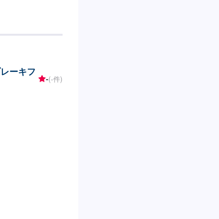
ブレーキフ
-
(-件)