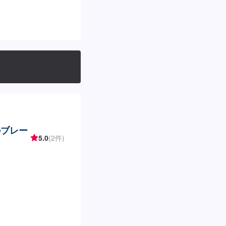
のブレー
5.0
(2件)