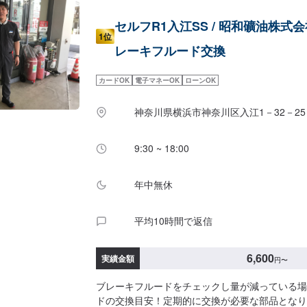
セルフR1入江SS / 昭和礦油株式
1位
レーキフルード交換
カードOK
電子マネーOK
ローンOK
神奈川県横浜市神奈川区入江1－32－25
9:30 ~ 18:00
年中無休
平均10時間で返信
6,600
実績金額
円
〜
ブレーキフルードをチェックし量が減っている場
ドの交換目安！定期的に交換が必要な部品となり