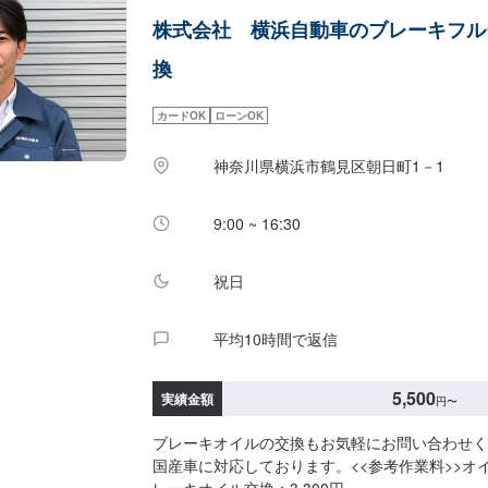
株式会社 横浜自動車のブレーキフル
換
カードOK
ローンOK
神奈川県横浜市鶴見区朝日町1－1
9:00 ~ 16:30
祝日
平均10時間で返信
5,500
実績金額
円
〜
ブレーキオイルの交換もお気軽にお問い合わせく
国産車に対応しております。<<参考作業料>>オイル
レーキオイル交換：3,300円~