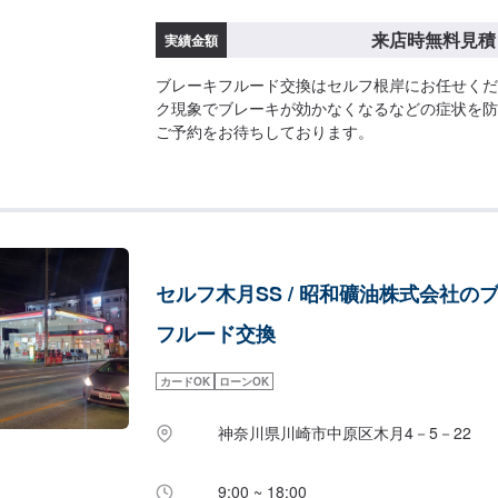
来店時無料見積
実績金額
ブレーキフルード交換はセルフ根岸にお任せくだ
ク現象でブレーキが効かなくなるなどの症状を防
ご予約をお待ちしております。
セルフ木月SS / 昭和礦油株式会社の
フルード交換
カードOK
ローンOK
神奈川県川崎市中原区木月4－5－22
9:00 ~ 18:00