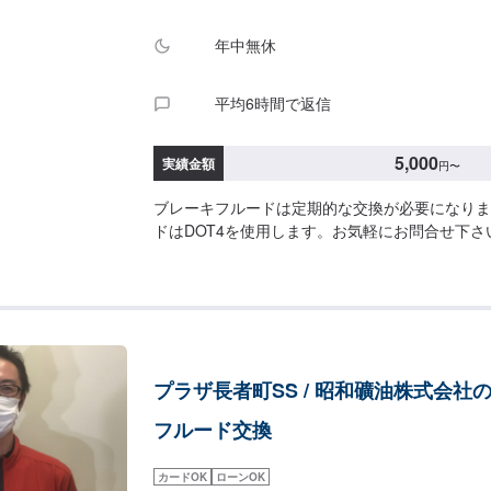
年中無休
平均6時間で返信
5,000
実績金額
円
〜
ブレーキフルードは定期的な交換が必要になりま
ドはDOT4を使用します。お気軽にお問合せ下さ
プラザ長者町SS / 昭和礦油株式会社
フルード交換
カードOK
ローンOK