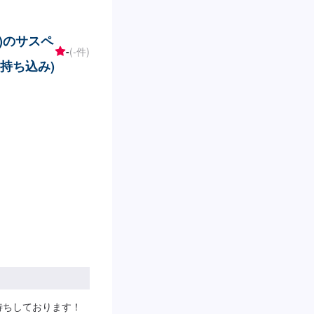
株)のサスペ
-
(-件)
持ち込み)
待ちしております！