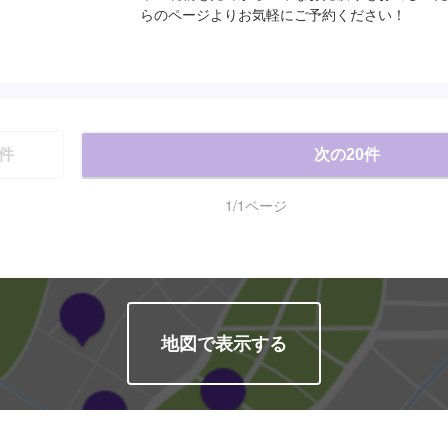
らのページよりお気軽にご予約ください！
件
次の
20
件
1
/
1
ページ
地図で表示する