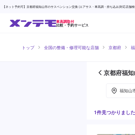
【ネット予約可】京都府福知山市のサスペンション交換 (エアサス・車高調・持ち込み)対応店舗検索なら
車高調取付
比較・予約サービス
トップ
全国の整備・修理可能な店舗
京都府
福
京都府福知
福知山
1件見つかりまし