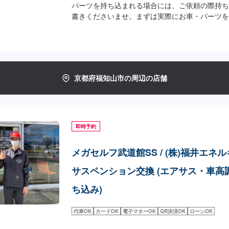
パーツを持ち込まれる場合には、ご依頼の際持ち
書きくださいませ。まずは実際にお車・パーツを
をいたします。お気軽にご来店予約をお待ちして
京都府福知山市の周辺の店舗
即時予約
メガセルフ武道館SS / (株)福井エネ
サスペンション交換 (エアサス・車高
ち込み)
代車OK
カードOK
電子マネーOK
QR決済OK
ローンOK