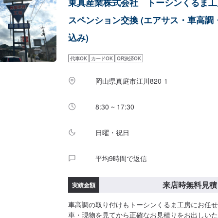
東真産業株式会社 トーシンくるま工
スペンション交換 (エアサス・車高調
込み)
代車OK
カードOK
QR決済OK
岡山県真庭市江川820-1
8:30 ~ 17:30
日曜・祝日
平均9時間で返信
来店時無料見積
実績金額
車高調の取り付けもトーシンくるま工房にお任せ
車・現物を見てから正確なお見積りをお出しいた