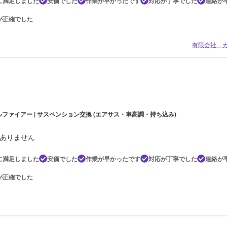
に満足しました
安価でした
作業が早かったです
対応が丁寧でした
連絡が
が正確でした
有限会社 
ルファイアー | サスペンション交換 (エアサス・車高調・持ち込み)
ありません
に満足しました
安価でした
作業が早かったです
対応が丁寧でした
連絡が
が正確でした