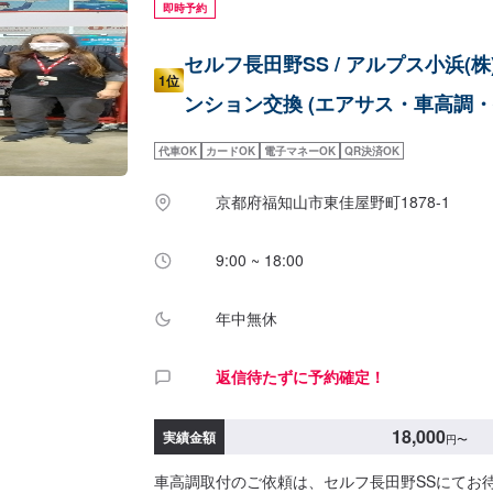
即時予約
セルフ長田野SS / アルプス小浜(
1位
ンション交換 (エアサス・車高調・
代車OK
カードOK
電子マネーOK
QR決済OK
京都府福知山市東佳屋野町1878-1
9:00 ~ 18:00
年中無休
返信待たずに予約確定！
18,000
実績金額
円
〜
車高調取付のご依頼は、セルフ長田野SSにてお