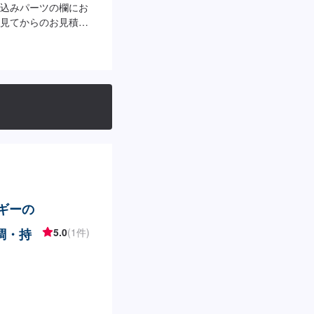
込みパーツの欄にお
見てからのお見積り
おります。
ルギーの
調・持
5.0
(1件)