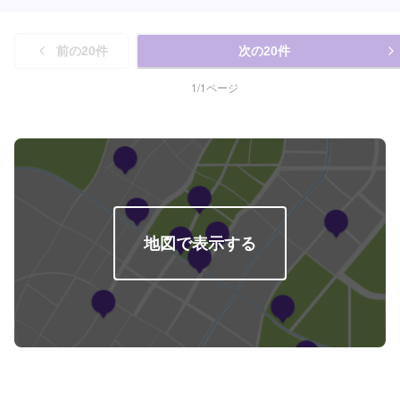
前の
20
件
次の
20
件
1
/
1
ページ
地図で表示する