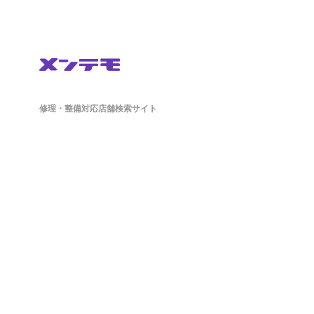
修理・整備対応店舗検索サイト
鈑金(板金)修理から車検・オイル交換・タイヤ交換などの整備もネットで簡単
に予約ができます。ドラレコやETCのパーツ持ち込み対応店舗も掲載中。
日々の洗車から、アライメント調整といったマニアックな作業まで対応可能
な店舗探しができ、来店予約まで対応しております。
ホーム
店舗を探す