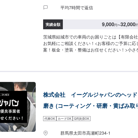
平均7時間で返信
9,000
32,000
実績金額
円
〜
茨城県結城市での車両のお困りごとは【有限会社
お気軽にご相談ください！<お客様のご予算に応
案！板金・塗装・整備はお任せください！>小さ
うに大きな修理まで大切なお車の鈑金は福田自動
福田自動車では、キズや破損状況に合わせて最適
します。お客様のご要望・ご予算をお聞きし、最
案しますので、お気軽にお問い合わせ下さい。【
問い合わせ【2】お見積り【3】お見積りにご納
始【4】仕上がり次第納車-----納期について----
株式会社 イーグルジャパンのヘッド
程度で納車となります。(要相談)納期は前後す
予めご了承ください。-----代車について-----
磨き (コーティング・研磨・黄ばみ取り
す。お車の作業中は代車をご利用ください。※代
にご負担いただいております。-----ご来店時の注意
代車OK
カードOK
QR決済OK
庫の際はお気をつけてお越しください。駐車スペ
いているスペースに駐車してください。受付はス
群馬県太田市高瀬町234-1
で予約しました」とお伝えください。ご案内いた