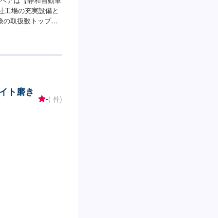
自社工場の充実設備と
険の取扱数トップク
ら日々のメンテナン
のご予算やご希望の
たい…★お時間があ
【1】オファーにて
納得いただければ作業
--納期は通常2日～3
イト磨き
ございます。予めご
-
(-件)
ご用意しています。お車
代はお客様にご負担
法-----入庫の際は
務所前の空いている
「メンテモで予約し
【定休日・営業時
0