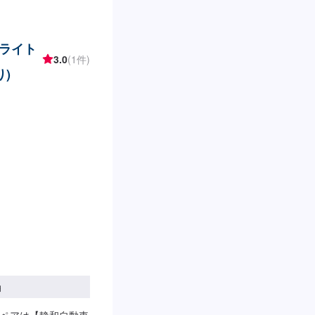
ライト
3.0
(1件)
)
円
ペアは【静和自動車