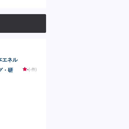
本エネル
グ・研
-
(-件)