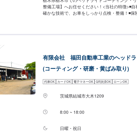
整備工場】へお任せください！<当社の特徴>◾
確かな技術で、お車をしっかり点検・整備！◾保
ラス！保険案内もお任せください！◾車の購入か
ス、修理に至るまでトータルサポート！<お客様
時間に応じてプランをご提案！>★お安く済ませ
まり取れない…などのご相談もお気軽にどうぞ！
お問い合わせ【2】お見積り【3】お見積りにご
開始【4】仕上がり次第納車-----納期について---
有限会社 福田自動車工業のヘッドラ
日程度で納車となります。納期は前後する場合が
了承ください。-----代車について-----代車を
(コーティング・研磨・黄ばみ取り)
の作業中は代車をご利用ください。※代車の燃料
いただいております。-----ご来店時の注意、受付方
代車OK
カードOK
電子マネーOK
QR決済OK
ローンOK
お気をつけてお越しください。駐車スペースは事
スペースに駐車してください。受付はスタッフへ
茨城県結城市大木1209
ました」とお伝えください。ご案内いたします。
間】定休日：日曜日、祝日営業時間：8:30~17:3
8:00 ~ 18:00
日曜・祝日