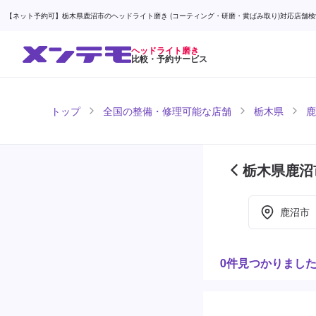
【ネット予約可】栃木県鹿沼市のヘッドライト磨き (コーティング・研磨・黄ばみ取り)対応店舗検索なら
ヘッドライト磨き
比較・予約サービス
トップ
全国の整備・修理可能な店舗
栃木県
鹿
栃木県鹿沼
目)
鹿沼市
0件見つかりまし