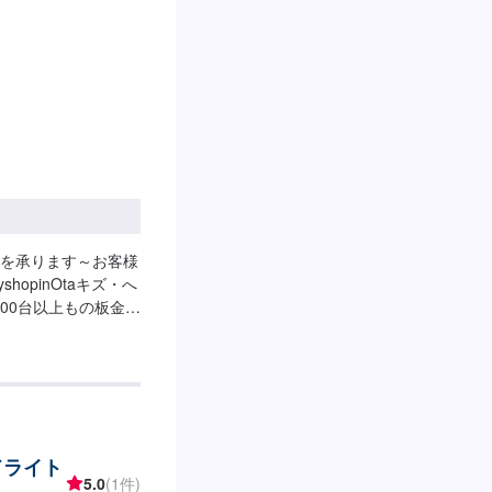
:00
を承ります～お客様
opinOtaキズ・へ
00台以上もの板金塗
客様のお車の修理を
ております。ご依頼
切な思い出を乗せた日
とつの工程を丁寧に
なるべく費用を抑え
限尊重した上で、長
ドライト
させていただきま
5.0
(1件)
る様な内容でも承っ