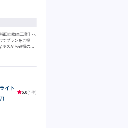
円
福田自動車工業】へ
じてプランをご提
なキズから破損のよ
車にお任せ下さい。
な修理方法をご提案
適な施工方法をご提
1】オファーにてお
得いただければ作業開
-納期は通常2日～3日
ライト
る場合がございます。
5.0
(1件)
代車をご用意していま
)
車の燃料代はお客様
、受付方法-----入
ースは事務所前の空
タッフへ「メンテモ
します。【定休日・