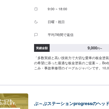
営業時間】定休日：日曜、祝日営業時間：8:00~18
9:00 ~ 18:00
日曜・祝日
平均7時間で返信
9,000
実績金額
円
〜
「多数実績と高い技術力で大切な愛車の板金塗装
の希望に添った最適な板金塗装のご提案～」Bodysh
こみ・事故車修理のイーグルジャパンです。10,0
装の実績を持ち、太田市や太田市周辺の多くのお
行い、多くのお客様から感謝とお喜びの声を頂い
を受けたお車は、1台1台それぞれにお客様の大
常を彩る大切な相棒であり、熟練の職人が一つひ
愛情をもって作業を行っております。お客様の｢
て修理をしたい｣というご要望に対しても、最大
ぶ～ぶステーションprogressのヘッ
年培った技術力を駆使して最適な方法のご提案を
す。スバル車に関しましては他社様でお断りされ