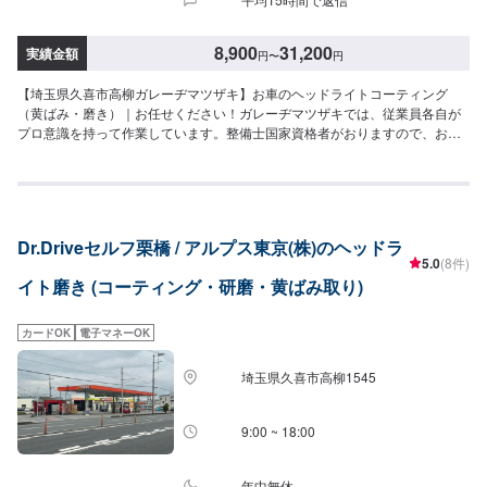
8,900
31,200
実績金額
円
〜
円
【埼玉県久喜市高柳ガレーヂマツザキ】お車のヘッドライトコーティング
（黄ばみ・磨き）｜お任せください！ガレーヂマツザキでは、従業員各自が
プロ意識を持って作業しています。整備士国家資格者がおりますので、お客
様の愛車を丁寧にキレイに仕上げる事をモットーとしております。安心して
ご依頼ください。【1】オファーにてお問い合わせ【2】お見積り【3】お持
ち込み・引き取り【4】正式なお見積り【5】作業開始【6】納車時のお支払
い<代車について>ガレーヂマツザキでは、鈑金・塗装・修理等で愛車をお預
かりしている間、代車をお貸し致します。台数も豊富な20台ご用意しており
Dr.Driveセルフ栗橋 / アルプス東京(株)のヘッドラ
ます。事前に予約が必要となる場合もございますので、まずはお気軽にご相
5.0
(8件)
談ください。※代車の燃料代はお客様にご負担いただいております。<定休
イト磨き (コーティング・研磨・黄ばみ取り)
日・営業時間>定休日：なし営業時間：9:00~18:00クレジット・QR決済など
をご希望の方は事前にお申し付けください。
カードOK
電子マネーOK
埼玉県久喜市高柳1545
9:00 ~ 18:00
年中無休