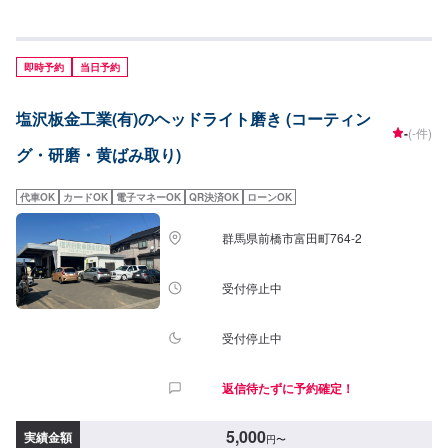
終予約受付は電話にて打ち合わせ後となります。【作業工賃】磨き片側：
18,000円〜
即時予約
当日予約
塩沢板金工業(有)のヘッドライト磨き (コーティン
-
(-件)
グ・研磨・黄ばみ取り)
代車OK
カードOK
電子マネーOK
QR決済OK
ローンOK
群馬県前橋市富田町764-2
受付停止中
受付停止中
返信待たずに予約確定！
5,000
実績金額
円
〜