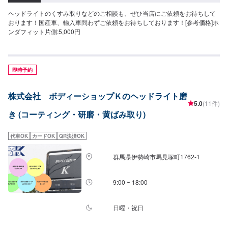
ヘッドライトのくすみ取りなどのご相談も、ぜひ当店にご依頼をお待ちして
おります！国産車、輸入車問わずご依頼をお待ちしております！[参考価格]ホ
ンダフィット片側:5,000円
即時予約
株式会社 ボディーショップＫのヘッドライト磨
5.0
(11件)
き (コーティング・研磨・黄ばみ取り)
代車OK
カードOK
QR決済OK
群馬県伊勢崎市馬見塚町1762‐1
9:00 ~ 18:00
日曜・祝日