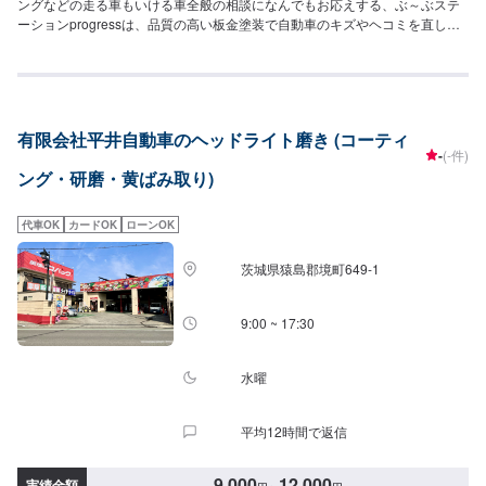
ングなどの走る車もいける車全般の相談になんでもお応えする、ぶ～ぶステ
ーションprogressは、品質の高い板金塗装で自動車のキズやヘコミを直しま
す。プロフェッショナルな技術と知識を持ったスタッフが、お客様の安全を
守るため、定期点検を実施しております。車検のお見積りは無料で行います
ので、お気軽にお問い合わせください。ブレーキパッドの交換や車内のクリ
ーニングまで、幅広いサービスを手掛けております。太田の地域密着で、ア
フターフォローにも素早く対応します。お客様に喜んでいただける的確なア
有限会社平井自動車のヘッドライト磨き (コーティ
ドバイスを心掛けております。--------------------------------------------------【1】オ
-
(-件)
ファーにてお問い合わせ【2】お見積り【3】お見積りにご納得いただければ
ング・研磨・黄ばみ取り)
作業開始【4】仕上がり次第納車-----納期について-----納期は通常2日～3日程
度で納車となります。納期は前後する場合がございます。予め、ご了承くだ
さい。-----代車について-----無料の代車をご用意しています。お車の作業中は
代車OK
カードOK
ローンOK
代車をご利用ください。※代車の燃料代はお客様にご負担いただいておりま
す。-----ご来店時の注意、受付方法-----当工場は太田桐生インターチェンジか
茨城県猿島郡境町649-1
ら５分入庫の際はお気をつけてお越しください。駐車スペースは工場前の空
いているスペースに駐車してください。受付はスタッフへ「メンテモで予約
しました」とお伝えください。ご案内いたします。【定休日・営業時間】定
9:00 ~ 17:30
休日：日曜日営業時間：9:00~19:00
水曜
平均12時間で返信
9,000
12,000
実績金額