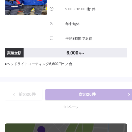
9:00 ~ 16:00 他1件
年中無休
平均8時間で返信
6,000
実績金額
円
〜
●ヘッドライトコーティング6,600円〜／台
前の
20
件
次の
20
件
1
/
1
ページ