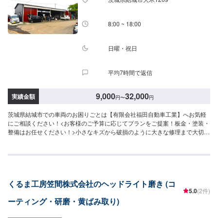
8:00 ~ 18:00
日曜・祝日
平均7時間で返信
9,000
32,000
実績金額
円
〜
円
茨城県結城市での車両のお困りごとは【有限会社福田自動車工業】へお気軽
にご相談ください！<お客様のご予算に応じてプランをご提案！板金・塗装・
整備はお任せください！>小さなキズから破損のように大きな修理まで大切な
お車の鈑金は福田自動車にお任せ下さい。福田自動車では、キズや破損状況
に合わせて最適な修理方法をご提案します。お客様のご要望・ご予算をお聞
きし、最適な施工方法をご提案しますので、お気軽にお問い合わせ下さい。
【1】オファーにてお問い合わせ【2】お見積り【3】お見積りにご納得いた
だければ作業開始【4】仕上がり次第納車-----納期について-----納期は通常2日
くるま工房笠間株式会社のヘッドライト磨き (コ
～3日程度で納車となります。(要相談)納期は前後する場合がございます。予
5.0
(2件)
めご了承ください。-----代車について-----代車をご用意しています。お車の作
ーティング・研磨・黄ばみ取り)
業中は代車をご利用ください。※代車の燃料代はお客様にご負担いただいてお
ります。-----ご来店時の注意、受付方法-----入庫の際はお気をつけてお越しく