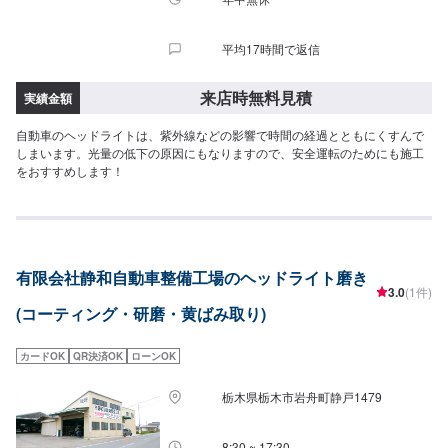
平均17時間で返信
来店時無料見積
実績金額
自動車のヘッドライトは、紫外線などの影響で時間の経過とともにくすんで
しまいます。光量の低下の原因にもなりますので、安全運転のためにも施工
をおすすめします！
有限会社静和自動車整備工場のヘッドライト磨き
3.0
(1件)
(コーティング・研磨・黄ばみ取り)
カードOK
QR決済OK
ローンOK
栃木県栃木市岩舟町静戸1479
8:30 ~ 17:30