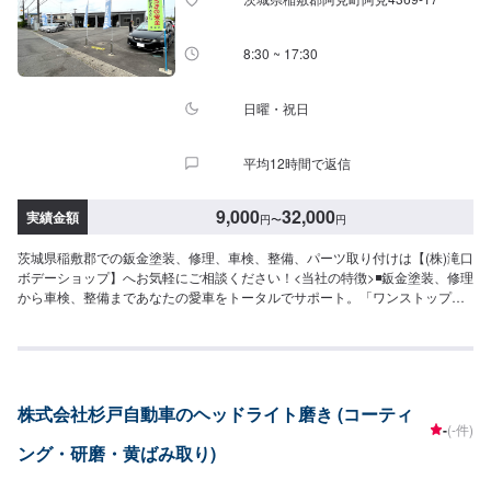
休日・営業時間】定休日：祝日営業時間：9:00~19:00
8:30 ~ 17:30
日曜・祝日
平均12時間で返信
9,000
32,000
実績金額
円
〜
円
茨城県稲敷郡での鈑金塗装、修理、車検、整備、パーツ取り付けは【(株)滝口
ボデーショップ】へお気軽にご相談ください！<当社の特徴>◾鈑金塗装、修理
から車検、整備まであなたの愛車をトータルでサポート。「ワンストップ」
対応が『滝口ボデーショップ』の最大の強み。幅広いサービスメニューで、
どんな内容のご相談もトータルで承ります。車種を問わず、お車の事ならな
んでもお問い合わせください。◾プロの熟練の技が納得の仕上がりをお約束。
鈑金塗装のプロフェッショナルたちが、その持てる力の最大限を、お客様の
愛車に注ぎます。ディーラーと比べても遜色ない技術力から生まれる修理品
株式会社杉戸自動車のヘッドライト磨き (コーティ
質への絶対の自信。とにかく安心してお任せください。<ご希望と条件に応じ
-
(-件)
たパーソナルメニューを提案！>「技術的なクオリティの提供はもちろん、お
ング・研磨・黄ばみ取り)
客様目線での最善のメニューと車輌価値をできる限り下げない処理をいかに
提案できるか。」それが「サービス業」としてのプライド。お客様それぞれ