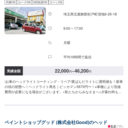
のニーズや条件に確実に応えることにこだわります。【1】オファーにてお問
代車OK
カードOK
QR決済OK
ローンOK
い合わせ【2】お見積り【3】お見積りにご納得いただければ作業開始【4】
仕上がり次第納車-----納期について-----納期は通常2日～3日程度で納車となり
埼玉県北葛飾郡杉戸町清地6-26-18
ます。(要相談)納期は前後する場合がございます。予めご了承ください。-----
ご来店時の注意、受付方法-----入庫の際はお気をつけてお越しください。駐車
スペースは事務所前の空いているスペースに駐車してください。受付はスタ
9:00 ~ 17:00
ッフへ「メンテモで予約しました」とお伝えください。ご案内いたします。
【定休日・営業時間】定休日：日曜日祝日第二土曜日営業時間：8:30~17:30
月曜
平均16時間で返信
22,000
46,200
実績金額
円
〜
円
\お車のヘッドライトコーティング・リペア/黄ばんだライトに透明感を！新車
の頃の状態へ！ヘッドライト再生｜ピッカマン5670円〜！※車種により別途
費用が必要になる場合がございます。<私たちからみなさまへ>夕暮れ時も安
心新型コロナウイルスの影響により、移動時に自動車を使用されるケースも
増えたのではないでしょうか？そんな皆様の安全を保つため、ヘッドライト
の黄ばみ取りをぜひお試しください！〜今ある車を大切に〜埼玉県北葛飾郡
杉戸町の株式会社杉戸自動車<料金目安>【ピッカマン】ヘッドライトの曇り
を除去することで安全性は向上します。●国産車：22,000円〜●その他外車：
ペイントショップグッド (株式会社Good)のヘッド
33,000円〜46,200円<営業時間・定休日>朝9時から夜7時まで営業中月曜定休
5.0
(7件)