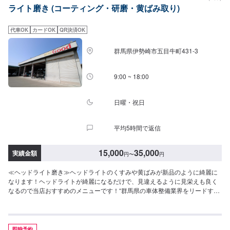
ライト磨き (コーティング・研磨・黄ばみ取り)
代車OK
カードOK
QR決済OK
群馬県伊勢崎市五目牛町431-3
9:00 ~ 18:00
日曜・祝日
平均5時間で返信
15,000
35,000
実績金額
円
〜
円
≪ヘッドライト磨き≫ヘッドライトのくすみや黄ばみが新品のように綺麗に
なります！ヘッドライトが綺麗になるだけで、見違えるように見栄えも良く
なるので当店おすすめのメニューです！“群馬県の車体整備業界をリードす
る”群馬県伊勢崎市にある株式会社Ｇｏｏｄ！自動車のことなら何でもお任せ
ください！ちょっとした小さなキズ・ヘコミから、大破してしまった事故車
両、他店では断られがちな高い技術を要する輸入車など、長年の経験があり
ます。どんなことでもお気軽にご相談ください！【営業時間】平日
即時予約