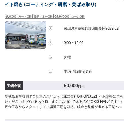
イト磨き (コーティング・研磨・黄ばみ取り)
ぞ！【1】オファーにてお問い合わせ【2】お見積り【3】お見積りにご納得
いただければ作業開始【4】仕上がり次第納車-----納期について-----納期は通
常2日～3日程度で納車となります。(要相談)納期は前後する場合がございま
代車OK
カードOK
電子マネーOK
QR決済OK
ローンOK
す。予めご了承ください。-----代車について-----代車をご用意しています。お
車の作業中は代車をご利用ください。※代車の燃料代はお客様にご負担いただ
茨城県東茨城郡茨城町長岡3523-52
いております。-----ご来店時の注意、受付方法-----入庫の際はお気をつけてお
越しください。駐車スペースは事務所前の空いているスペースに駐車してく
ださい。受付はスタッフへ「メンテモで予約しました」とお伝えください。
9:00 ~ 18:00
ご案内いたします。【定休日・営業時間】定休日：年中無休（大型連休のみ
休み）営業時間：9:00~18:00
火曜
平均12時間で返信
50,000
実績金額
円
〜
茨城県東茨城郡で自動車のことなら【株式会社ORIGINALZ】へお気軽にご相
談ください！<何かあった時、すぐにお助けできるのが“ORIGINALZ”です！>
鈑金工場からスタートして、認証工場を取得。鈑金と整備が出来る工場へと
変わりました。全ては【笑顔の為に】をモットーにしており、お客様のご相
談は絶対に妥協をしないプロの自信と技術で全力で対応させていただきま
す。信頼と安心をお届けし、最後には笑顔になっていただけるよう努めま
す。今現在も特定整備工場として、ブレーキサポートのエーミングなどの技