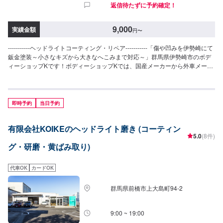
返信待たずに予約確定！
9,000
実績金額
円
〜
-----------ヘッドライトコーティング・リペア-----------「傷や凹みを伊勢崎にて
鈑金塗装～小さなキズから大きなへこみまで対応～」群馬県伊勢崎市のボデ
ィーショップKです！ボディーショップKでは、国産メーカーから外車メーカ
ーまで様々なお車を伊勢崎市にて対応してきた実績があり、他社で断られて
しまったようなお車であっても鈑金塗装で修理いたします。線キズからへこ
み・塗装の色あせや剥げなどお客様の大切な愛車をプロの技でお直しいたし
ます。お困りのことがございましたらなんでもご相談ください！鈑金塗装の
即時予約
当日予約
プロフェッショナルがお車の状態をしっかりと判断し、適切な修理の方法を
ご提案いたします。フロンガス交換機有！最新車種のエアコン修理も対応で
有限会社KOIKEのヘッドライト磨き (コーティン
きます！全員業界歴20年以上の大ベテランの作業員です。お客様の愛車をご
5.0
(8件)
安心してお任せください！--------------------------------------------------【1】オファ
グ・研磨・黄ばみ取り)
ーにてお問い合わせ【2】お見積り【3】お見積りにご納得いただければ作業
開始【4】仕上がり次第納車-----------パーツ持ち込みについて-----------パーツ
の持ち込み可能です。オファーにて詳細をお願い致します。【定休日・営業
代車OK
カードOK
時間】定休日：日曜日、祝日営業時間：8:30~17:30
群馬県前橋市上大島町94-2
9:00 ~ 19:00