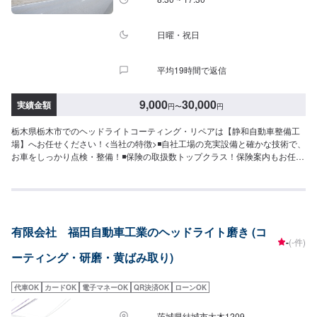
日曜・祝日
平均19時間で返信
9,000
30,000
実績金額
円
〜
円
栃木県栃木市でのヘッドライトコーティング・リペアは【静和自動車整備工
場】へお任せください！<当社の特徴>◾自社工場の充実設備と確かな技術で、
お車をしっかり点検・整備！◾保険の取扱数トップクラス！保険案内もお任せ
ください！◾車の購入から日々のメンテナンス、修理に至るまでトータルサポ
ート！<お客様のご予算やご希望の時間に応じてプランをご提案！>★お安く
済ませたい…★お時間があまり取れない…などのご相談もお気軽にどうぞ！
【1】オファーにてお問い合わせ【2】お見積り【3】お見積りにご納得いた
だければ作業開始【4】仕上がり次第納車-----納期について-----納期は通常2日
有限会社 福田自動車工業のヘッドライト磨き (コ
～3日程度で納車となります。納期は前後する場合がございます。予めご了承
-
(-件)
ください。-----代車について-----代車をご用意しています。お車の作業中は代
ーティング・研磨・黄ばみ取り)
車をご利用ください。※代車の燃料代はお客様にご負担いただいておりま
す。-----ご来店時の注意、受付方法-----入庫の際はお気をつけてお越しくださ
い。駐車スペースは事務所前の空いているスペースに駐車してください。受
代車OK
カードOK
電子マネーOK
QR決済OK
ローンOK
付はスタッフへ「メンテモで予約しました」とお伝えください。ご案内いた
します。【定休日・営業時間】定休日：日曜日、祝日営業時間：8:30~17:30
茨城県結城市大木1209