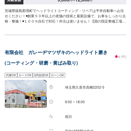
円
〜
円
茨城県猿島郡境町でヘッドライトコーティング・リペアは平井自動車へお任
せください！◾創業５０年以上の老舗の技術と最新設備で、お車をしっかり点
検・整備！◾１００％自社で対応！外注は使いません！【国の指定整備工場】
◾お車のトータルサポート！どんなことでもご相談下さい！★ハンドルを少し
曲げないと車がまっすぐ走らない…★タイヤの片減りが気になる…★他店で
断られてしまった…★保険を使えべきなのかわからない…などのご相談もお
気軽にどうぞ！【定休日・営業時間】定休日：第一日曜日、水曜日営業時
間：9:00~17:30【1】オファーにてお問い合わせ【2】お見積り【3】お見積
有限会社 ガレーヂマツザキのヘッドライト磨き
りにご納得いただければ作業開始【4】仕上がり次第納車-----納期について----
-
(-件)
-納期は通常2日～3日程度で納車となります。車種や条件などにより、納期は
(コーティング・研磨・黄ばみ取り)
前後する場合がございます。予めご了承ください。-----代車について-----無料
の代車をご用意しています。お車の作業中は代車をご利用ください。※代車の
燃料代はお客様にご負担いただいております。※内容などにより貸し出し出来
代車OK
カードOK
QR決済OK
ローンOK
かねる場合もございます。-----ご来店時の注意、受付方法-----入庫の際はお気
をつけてお越しください。駐車スペースは事務所前のお客様駐車スペースに
埼玉県久喜市高柳2202-5
駐車してください。受付はスタッフへ「メンテモで予約しました」とお伝え
ください。ご案内いたします。
9:00 ~ 18:00
祝日
平均15時間で返信