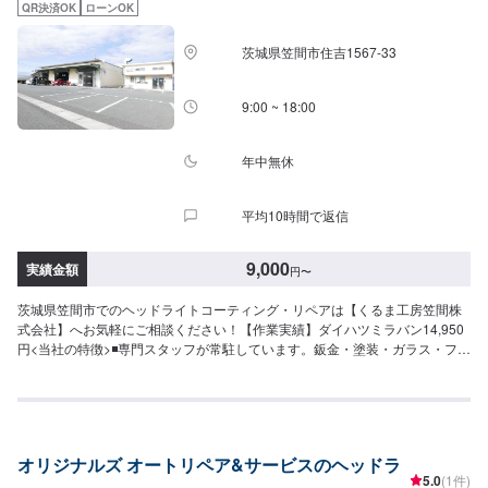
ださい。駐車スペースは事務所前の空いているスペースに駐車してくださ
QR決済OK
ローンOK
い。受付はスタッフへ「メンテモで予約しました」とお伝えください。ご案
内いたします。【定休日・営業時間】定休日：日曜、祝日営業時間：
茨城県笠間市住吉1567-33
8:00~18:00
9:00 ~ 18:00
年中無休
平均10時間で返信
9,000
実績金額
円
〜
茨城県笠間市でのヘッドライトコーティング・リペアは【くるま工房笠間株
式会社】へお気軽にご相談ください！【作業実績】ダイハツミラバン14,950
円<当社の特徴>◾専門スタッフが常駐しています。鈑金・塗装・ガラス・フィ
ルム・車販・その他、それぞれ卓越した技術をもつ専門スタッフが２人１組
で対応いたします。◾万全のアフターケアをいたします。修理後に永久保証書
を発行させて頂いております。お客様がそのお車を乗っている間は保証しま
す。◾土・日・祝も営業してるのでお客様がお休みでも見積・修理ができま
す！お客様のご要望に併せて中古部品も準備できるのでなんていっても低価
オリジナルズ オートリペア&サービスのヘッドラ
格です。<お客様のご予算やご希望の時間に応じてプランをご提案！>★お安
5.0
(1件)
く済ませたい…★お時間があまり取れない…などのご相談もお気軽にどう