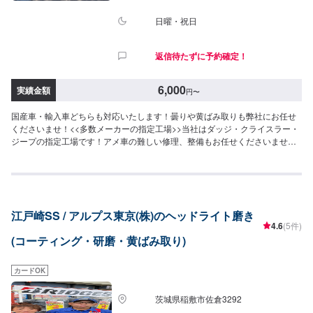
日曜・祝日
返信待たずに予約確定！
6,000
実績金額
円
〜
国産車・輸入車どちらも対応いたします！曇りや黄ばみ取りも弊社にお任せ
くださいませ！<<多数メーカーの指定工場>>当社はダッジ・クライスラー・
ジープの指定工場です！アメ車の難しい修理、整備もお任せくださいませ。
また、トヨタの指定工場でもあります。国産車もご安心してご依頼くださ
い。<<無料の代車のご用意>>整備にお時間かかる場合もご安心ください。代
車のご用意いたします。
江戸崎SS / アルプス東京(株)のヘッドライト磨き
4.6
(5件)
(コーティング・研磨・黄ばみ取り)
カードOK
茨城県稲敷市佐倉3292