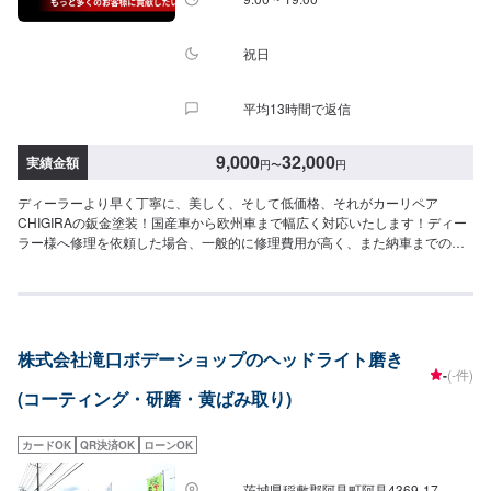
祝日
平均13時間で返信
9,000
32,000
実績金額
円
〜
円
ディーラーより早く丁寧に、美しく、そして低価格、それがカーリペア
CHIGIRAの鈑金塗装！国産車から欧州車まで幅広く対応いたします！ディー
ラー様へ修理を依頼した場合、一般的に修理費用が高く、また納車までの時
間がかかるといった声がよく聞かれます。それはディーラー様が直接直すわ
けではなく、外部の下請け工場へ修理を委託し、基本的には不具合箇所の修
理を部品交換で対応してしまうから。私たちなら自社工場で即施工し、でき
るだけ部品交換をせず、修理対応いたします。私達は鈑金塗装のプロフェッ
ショナルです。大切なお車はぜひ、カーリペアCHIGIRAにおまかせくださ
株式会社滝口ボデーショップのヘッドライト磨き
い！--------------------------------------------------【1】オファーにてお問い合わせ
-
(-件)
【2】お見積り【3】お見積りにご納得いただければ作業開始【4】仕上がり
(コーティング・研磨・黄ばみ取り)
次第納車□納期について□通常2~3日程度で納車いたします。車種や状態によ
り納期が前後する場合がございます。予め、ご了承ください。□代車について
□作業中は無料の代車をご利用ください。※燃料代は、お客様負担となってお
カードOK
QR決済OK
ローンOK
ります。予め、ご了承ください。□パーツ持ち込みについて□パーツの持ち込
み可能です。オファーの際に持ち込みパーツの詳細をご入力ください。【定
茨城県稲敷郡阿見町阿見4369-17