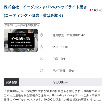
術向上を目指しております。そこから、新車のエブリイやジムニーなどのカ
株式会社 イーグルジャパンのヘッドライト磨き
スタムなどにも力を入れ、工場での一貫作業として今までのノウハウを生か
5.0
(1件)
しております。当店はただ車を修理したり販売するだけでなく、お客様に何
(コーティング・研磨・黄ばみ取り)
かあった時にすぐに駆け付け、相談に乗り、対応から解決まで導くことがで
きるお店です。更にトータルサービスを提供することが可能ですので、「車
の身近な相談役」として、お困りの際はお気軽にご相談ください。【1】オフ
代車OK
カードOK
QR決済OK
ァーにてお問い合わせ【2】お見積り【3】お見積りにご納得いただければ作
業開始【4】仕上がり次第納車-----納期について-----納期は通常2日～3日程度
群馬県太田市高瀬町234-1
で納車となります。(要相談)納期は前後する場合がございます。予めご了承く
ださい。-----代車について-----代車をご用意しています。お車の作業中は代車
をご利用ください。※代車の燃料代はお客様にご負担いただいております。---
9:00 ~ 18:00
--ご来店時の注意、受付方法-----お客様をお待たせしないために、お越しの際
は一度お電話いただけますよう願います。ご来店時にはお客様用駐車場にお
停めください。受付はスタッフへ「メンテモで予約しました」とお伝えくだ
日曜・祝日
さい。ご案内いたします。【定休日・営業時間】定休日：火曜日、第二第四
月曜日営業時間：9:00~18:00
平均7時間で返信
9,000
実績金額
円
〜
「多数実績と高い技術力で大切な愛車の板金塗装を承ります～お客様の希望
に添った最適な板金塗装のご提案～」BodyshopinOtaキズ・へこみ・事故車
修理のイーグルジャパンです。10,000台以上もの板金塗装の実績を持ち、太
田市や太田市周辺の多くのお客様のお車の修理を行い、多くのお客様から感