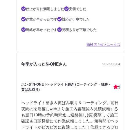
仕上がりに満足しました
安価でした
作業が早かったです
対応が丁寧でした
連絡が早かったです
見積もりが正確でした
南砂店 / ㈱ソニックス
年季が入ったN-ONEさん
2026/03/04
ホンダ N-ONE | ヘッドライト磨き (コーティング・研磨・
5
黄ばみ取り)
ヘッドライト磨き＆黄ばみ取り＆コーティング。前日
夜間の閉店後にwebより施工内容確認＆見積依頼する
も翌日10時の予約時間迄に連絡無し(笑)突撃して施工
確認＆口頭見積にて作業依頼しました。短時間でヘッ
ドライトがピカピカに復活しました！信頼できるプロ