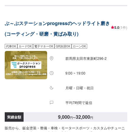
謝とお喜びの声を頂いております。ご依頼を受けたお車は、1台1台それぞれ
にお客様の大切な思い出を乗せた日常を彩る大切な相棒であり、熟練の職人
が一つひとつの工程を丁寧に愛情をもって作業を行っております。お客様の
｢なるべく費用を抑えて修理をしたい｣というご要望に対しても、最大限尊重
ぶ～ぶステーションprogressのヘッドライト磨き
した上で、長年培った技術力を駆使して最適な方法のご提案をさせていただ
5.0
(1件)
きます。スバル車に関しましては他社様でお断りされる様な内容でも承って
(コーティング・研磨・黄ばみ取り)
います。ぜひ、お問い合わせください！--------------------------------------------------
【1】オファーにてお問い合わせ【2】お見積り【3】お見積りにご納得いた
だければ作業開始【4】仕上がり次第納車----納期について-----納期は通常2~3
代車OK
カードOK
電子マネーOK
QR決済OK
ローンOK
日程度で納車となります。納期は前後する場合がございます。予め、ご了承
ください。-----パーツ持ち込みについて-----パーツの持ち込み可能です。オフ
群馬県太田市東新町296-2
ァーにて詳細をお願い致します。-----代車について-----無料の代車をご用意し
ています。お車の作業中は代車をご利用ください。※代車の燃料代はお客様に
ご負担いただいております。-----ご来店時の注意、受付方法-----当工場は竹の
9:00 ~ 19:00
くら様を過ぎ左手にMMM様の看板がある所を右折していただければ工場があ
ります。旗竿地の為、分かりにくい場合がございます。ご不明な場合はお電
話いただければと思います。入庫の際はお気をつけてお越しください。駐車
月曜・日曜・祝日
スペースは事務所前の空いているスペースに駐車してください。受付はスタ
ッフへ「メンテモで予約しました」とお伝えください。ご案内いたします。
平均7時間で返信
【定休日・営業時間】定休日：日曜日、祝日営業時間：9:00~18:00
9,000
32,000
実績金額
円
〜
円
販売から、鈑金塗装・整備・車検・モータースポーツ・カスタムやチューニ