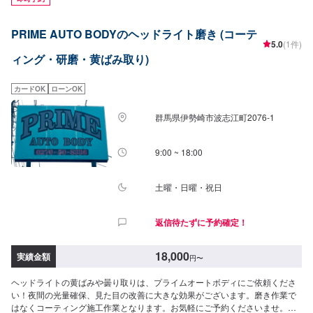
9:00~18:00土曜日9:00～17:00【定休日】日曜日・祝祭日・当社規定カレン
ダー【代車について】必要の際は代車ご用意できます。全車禁煙。燃料は満
PRIME AUTO BODYのヘッドライト磨き (コーテ
タンになっていますので、返却の際は満タン返しでお願いします。
5.0
(1件)
ィング・研磨・黄ばみ取り)
カードOK
ローンOK
群馬県伊勢崎市波志江町2076-1
9:00 ~ 18:00
土曜・日曜・祝日
返信待たずに予約確定！
18,000
実績金額
円
〜
ヘッドライトの黄ばみや曇り取りは、プライムオートボディにご依頼くださ
い！夜間の光量確保、見た目の改善に大きな効果がございます。磨き作業で
はなくコーティング施工作業となります。お気軽にご予約くださいませ。最