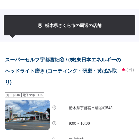
栃木県さくら市の周辺の店舗
スーパーセルフ宇都宮細谷 / (株)東日本エネルギーの
-
(-件)
ヘッドライト磨き (コーティング・研磨・黄ばみ取
り)
カードOK
電子マネーOK
栃木県宇都宮市細谷町548
9:00 ~ 16:00
年中無休