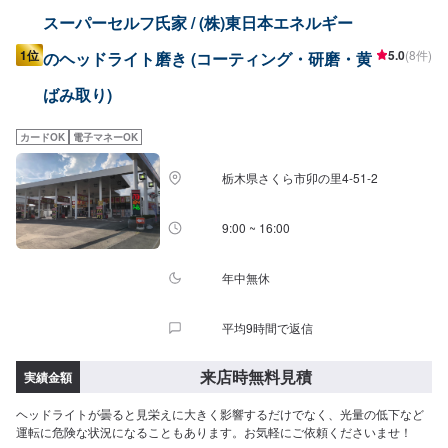
スーパーセルフ氏家 / (株)東日本エネルギー
1位
5.0
(8件)
のヘッドライト磨き (コーティング・研磨・黄
ばみ取り)
カードOK
電子マネーOK
栃木県さくら市卯の里4-51-2
9:00 ~ 16:00
年中無休
平均9時間で返信
来店時無料見積
実績金額
ヘッドライトが曇ると見栄えに大きく影響するだけでなく、光量の低下など
運転に危険な状況になることもあります。お気軽にご依頼くださいませ！