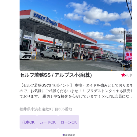
セルフ若狭SS / アルプス小浜(株)
-
(
0
件)
【セルフ若狭SSのPRポイント】 車検・タイヤを強みとしております
ので、お気軽にご相談くださいませ！！ ブリヂストンタイヤも販売し
ております。 親切丁寧な接客を心がけています！ >>LINE会員になる
と、初回特典で燃料10円/L引きとなります！ その後も割引あります
ので、ぜひご登録を！ 【営業時間】 整備受付時間：9：00〜18：00
福井県小浜市遠敷9丁目605番地
給油営業時間：7：00〜23：00 【サービスルームについて】 ✅トイ
レ ✅自販機 ✅椅子 がございますので、お気軽にご利用くださいま
代車OK
カードOK
ローンOK
せ。 【在籍整備士】 整備士が在籍しておりますので、お車のことは
なんでもご相談くださいませ！ 【アクセス】 国道27号線沿い、県民
せいきょうハーツタウンわかさのすぐ隣に当店がございます。