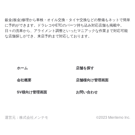
鈑金(板金)修理から車検・オイル交換・タイヤ交換などの整備もネットで簡単
に予約ができます。ドラレコやETCのパーツ持ち込み対応店舗も掲載中。
日々の洗車から、アライメント調整といったマニアックな作業まで対応可能
な店舗探しができ、来店予約まで対応しております。
ホーム
店舗を探す
会社概要
店舗様向け管理画面
SV様向け管理画面
お問い合わせ
運営元：株式会社メンテモ
©2023 Mentemo Inc.