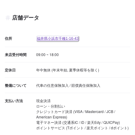
店舗データ
住所
福井県小浜市千種1-16-43
来店受付時間
09:00 ~ 18:00
定休日
年中無休 (年末年始, 夏季休暇等を除く)
整備について
代車の任意保険加入 / 賠償責任保険加入
支払い方法
現金決済

ローン・分割払い

クレジットカード決済 (VISA / Mastercard / JCB / 
American Express)

電子マネー決済 (交通系IC / iD / 楽天Edy / QUICPay)

ポイントサービス (Tポイント / 楽天ポイント / dポイント)