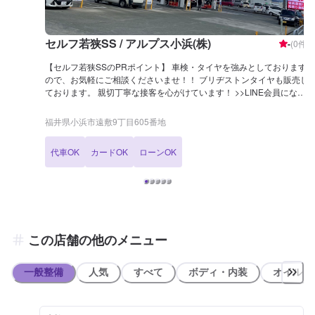
セルフ若狭SS / アルプス小浜(株)
-
(
0
件)
【セルフ若狭SSのPRポイント】 車検・タイヤを強みとしております
ので、お気軽にご相談くださいませ！！ ブリヂストンタイヤも販売し
ております。 親切丁寧な接客を心がけています！ >>LINE会員になる
と、初回特典で燃料10円/L引きとなります！ その後も割引あります
ので、ぜひご登録を！ 【営業時間】 整備受付時間：9：00〜18：00
福井県小浜市遠敷9丁目605番地
給油営業時間：7：00〜23：00 【サービスルームについて】 ✅トイ
レ ✅自販機 ✅椅子 がございますので、お気軽にご利用くださいま
代車OK
カードOK
ローンOK
せ。 【在籍整備士】 整備士が在籍しておりますので、お車のことは
なんでもご相談くださいませ！ 【アクセス】 国道27号線沿い、県民
せいきょうハーツタウンわかさのすぐ隣に当店がございます。
この店舗の他のメニュー
一般整備
人気
すべて
ボディ・内装
オイル類