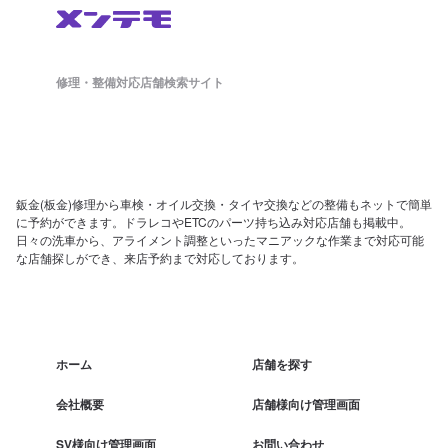
修理・整備対応店舗検索サイト
鈑金(板金)修理から車検・オイル交換・タイヤ交換などの整備もネットで簡単
に予約ができます。ドラレコやETCのパーツ持ち込み対応店舗も掲載中。
日々の洗車から、アライメント調整といったマニアックな作業まで対応可能
な店舗探しができ、来店予約まで対応しております。
ホーム
店舗を探す
会社概要
店舗様向け管理画面
SV様向け管理画面
お問い合わせ