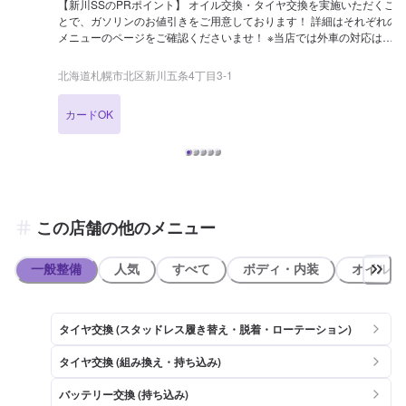
【新川SSのPRポイント】 オイル交換・タイヤ交換を実施いただくこ
とで、ガソリンのお値引きをご用意しております！ 詳細はそれぞれの
メニューのページをご確認くださいませ！ ※当店では外車の対応はで
きかねます 【営業時間】 整備受付時間：9：00〜18：00 給油営業時
間：4：00〜26：00 【アクセス】 新川IC（手稲）方面から札幌新道
北海道札幌市北区新川五条4丁目3-1
（国道5号線）を麻生方面へ向かい、ハローコンテナ新川（365）を左
手に見ながらまっすぐ進むとすぐ左手にございます。「モダ セル
カードOK
フ」と書かれた黄色い大きな看板が目印です。
この店舗の他のメニュー
一般整備
人気
すべて
ボディ・内装
オイル類
タイヤ交換 (スタッドレス履き替え・脱着・ローテーション)
タイヤ交換 (組み換え・持ち込み)
バッテリー交換 (持ち込み)