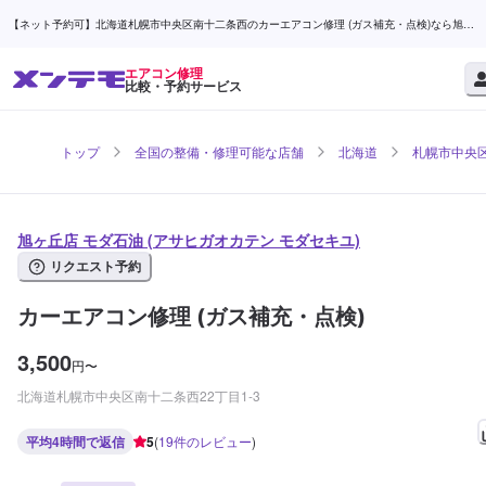
【ネット予約可】北海道札幌市中央区南十二条西のカーエアコン修理 (ガス補充・点検)なら旭ヶ
丘店 モダ石油 | メンテモ
エアコン修理
比較・予約サービス
トップ
全国の整備・修理可能な店舗
北海道
札幌市中央
旭ヶ丘店 モダ石油 (アサヒガオカテン モダセキユ)
リクエスト予約
カーエアコン修理 (ガス補充・点検)
3,500
円
〜
北海道札幌市中央区南十二条西22丁目1-3
平均4時間で返信
5
(
19
件のレビュー
)