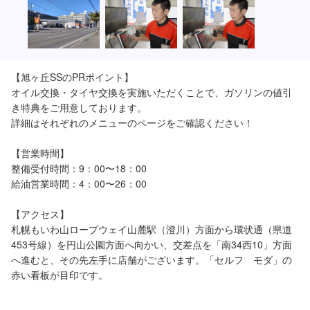
【旭ヶ丘SSのPRポイント】

オイル交換・タイヤ交換を実施いただくことで、ガソリンの値引
き特典をご用意しております。

詳細はそれぞれのメニューのページをご確認ください！

【営業時間】

整備受付時間：9：00〜18：00

給油営業時間：4：00〜26：00

【アクセス】

札幌もいわ山ロープウェイ山麓駅（澄川）方面から環状通（県道
453号線）を円山公園方面へ向かい、交差点を「南34西10」方面
へ進むと、その先左手に店舗がございます。「セルフ　モダ」の
赤い看板が目印です。