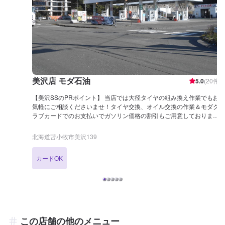
美沢店 モダ石油
5.0
(
20
件)
【美沢SSのPRポイント】 当店では大径タイヤの組み換え作業でもお
気軽にご相談くださいませ！タイヤ交換、オイル交換の作業＆モダク
ラブカードでのお支払いでガソリン価格の割引もご用意しておりま
す！ 当店は新型の洗車機を導入しております。予備洗浄スプレーが無
料です！ 洗車の拭き上げ場も完備しており、タオルも無料貸出してお
北海道苫小牧市美沢139
ります。 【営業時間】 整備受付時間：11：00〜17：00 給油営業時
間：7：30〜21：00 【在籍整備士】 当店、美沢SSには三級整備士が
カードOK
在籍しております。資格を持ったスタッフが責任を持ってご対応させ
ていただきます。 【アクセス】 新千歳空港から国道36号を南東へ進
むと左手に店舗がございます。「セルフ モダ」と書かれた赤い大き
な看板が目印です。
この店舗の他のメニュー