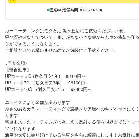
営業中 (営業時間: 9:00 - 16:30)
カーコーティングはモダ石油 旭ヶ丘店にご依頼くださいませ。

飛び石や砂などでついてしまいがちな小さな傷からも車の塗装を守
とができるようになります。

ご相談だけでも構いませんのでお気軽にご予約ください。

<目安金額>

【軽自動車】

UPコート５G (耐久目安1年)　38100円～

UPコート7G （耐久目安3年）　68100円～

UPコート10G （耐久目安5年）　92400円～

車サイズにより金額が変わります

厚さのあるガラスコーティングで直接クリア層へのキズが付きにく
ります

研磨も入ったコーティングの為、光に反射する傷を限界までなくし
ツヤになります

新車や大切に乗り続けているお車をさらに綺麗にします！お気軽に