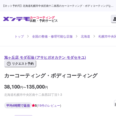
【ネット予約可】北海道札幌市中央区南十二条西のカーコーティング・ボディコーティングなら
旭ヶ丘店 モダ石油 | メンテモ
カーコーティング
比較・予約サービス
トップ
全国の整備・修理可能な店舗
北海道
札幌市中央
旭ヶ丘店 モダ石油 (アサヒガオカテン モダセキユ)
リクエスト予約
カーコーティング・ボディコーティング
38,100
135,000
円
〜
円
北海道札幌市中央区南十二条西22丁目1-3
平均4時間で返信
5
(
19
件のレビュー
)