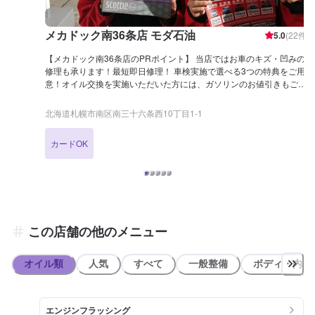
メカドック南36条店 モダ石油
5.0
(
22
件)
【メカドック南36条店のPRポイント】 当店ではお車のキズ・凹みの
修理も承ります！最短即日修理！ 車検実施で選べる3つの特典をご用
意！オイル交換を実施いただいた方には、ガソリンのお値引きもござ
います。 詳細はメニューページをご覧くださいませ！ アプリ会員様
にはイベントカレンダーを配信中！ダウンロードをお待ちしておりま
北海道札幌市南区南三十六条西10丁目1-1
す！ 【営業時間】 整備受付時間：9：00〜18：00 給油営業時間：
4：00〜26：00 【在籍整備士】 二級整備士が3名、自動車検査員が1
カードOK
名在籍しております。 日常の整備からもしもの時の故障まで、安心し
てお任せください。 【アクセス】 札幌駅方面より国道230号線(石山
通)を定山渓方面へ進むと、吉野家店230号線藻岩店様の向かいに店舗
がございます。「セルフ モダ」と書かれた赤い大きな看板が目印で
す。
この店舗の他のメニュー
オイル類
人気
すべて
一般整備
ボディ・内装
エンジンフラッシング