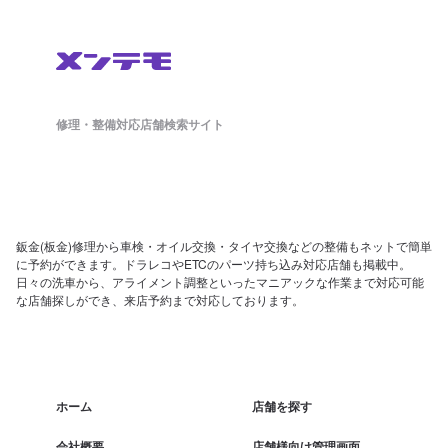
修理・整備対応店舗検索サイト
鈑金(板金)修理から車検・オイル交換・タイヤ交換などの整備もネットで簡単
に予約ができます。ドラレコやETCのパーツ持ち込み対応店舗も掲載中。
日々の洗車から、アライメント調整といったマニアックな作業まで対応可能
な店舗探しができ、来店予約まで対応しております。
ホーム
店舗を探す
会社概要
店舗様向け管理画面