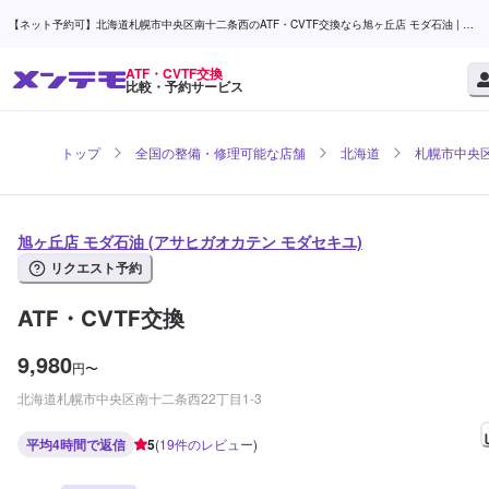
【ネット予約可】北海道札幌市中央区南十二条西のATF・CVTF交換なら旭ヶ丘店 モダ石油 | メ
ンテモ
ATF・CVTF交換
比較・予約サービス
トップ
全国の整備・修理可能な店舗
北海道
札幌市中央
旭ヶ丘店 モダ石油 (アサヒガオカテン モダセキユ)
リクエスト予約
ATF・CVTF交換
9,980
円
〜
北海道札幌市中央区南十二条西22丁目1-3
平均4時間で返信
5
(
19
件のレビュー
)