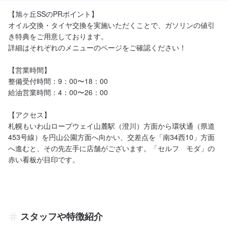
【旭ヶ丘SSのPRポイント】

オイル交換・タイヤ交換を実施いただくことで、ガソリンの値引
き特典をご用意しております。

詳細はそれぞれのメニューのページをご確認ください！

【営業時間】

整備受付時間：9：00〜18：00

給油営業時間：4：00〜26：00

【アクセス】

札幌もいわ山ロープウェイ山麓駅（澄川）方面から環状通（県道
453号線）を円山公園方面へ向かい、交差点を「南34西10」方面
へ進むと、その先左手に店舗がございます。「セルフ　モダ」の
赤い看板が目印です。
スタッフや特徴紹介