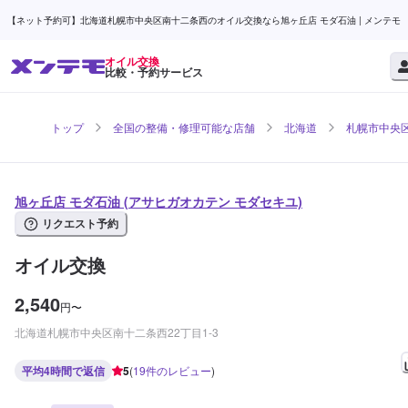
【ネット予約可】北海道札幌市中央区南十二条西のオイル交換なら旭ヶ丘店 モダ石油 | メンテモ
オイル交換
比較・予約サービス
トップ
全国の整備・修理可能な店舗
北海道
札幌市中央
旭ヶ丘店 モダ石油 (アサヒガオカテン モダセキユ)
リクエスト予約
オイル交換
2,540
円
〜
北海道札幌市中央区南十二条西22丁目1-3
平均4時間で返信
5
(
19
件のレビュー
)