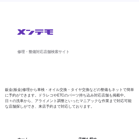
修理・整備対応店舗検索サイト
鈑金(板金)修理から車検・オイル交換・タイヤ交換などの整備もネットで簡単
に予約ができます。ドラレコやETCのパーツ持ち込み対応店舗も掲載中。
日々の洗車から、アライメント調整といったマニアックな作業まで対応可能
な店舗探しができ、来店予約まで対応しております。
ホーム
店舗を探す