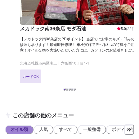
メカドック南36条店 モダ石油
5.0
(
22
件)
【メカドック南36条店のPRポイント】 当店ではお車のキズ・凹みの
修理も承ります！最短即日修理！ 車検実施で選べる3つの特典をご用
意！オイル交換を実施いただいた方には、ガソリンのお値引きもござ
います。 詳細はメニューページをご覧くださいませ！ アプリ会員様
にはイベントカレンダーを配信中！ダウンロードをお待ちしておりま
北海道札幌市南区南三十六条西10丁目1-1
す！ 【営業時間】 整備受付時間：9：00〜18：00 給油営業時間：
4：00〜26：00 【在籍整備士】 二級整備士が3名、自動車検査員が1
カードOK
名在籍しております。 日常の整備からもしもの時の故障まで、安心し
てお任せください。 【アクセス】 札幌駅方面より国道230号線(石山
通)を定山渓方面へ進むと、吉野家店230号線藻岩店様の向かいに店舗
がございます。「セルフ モダ」と書かれた赤い大きな看板が目印で
す。
この店舗の他のメニュー
オイル類
人気
すべて
一般整備
ボディ・内装