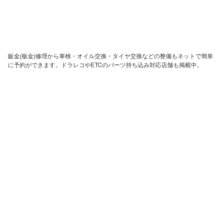
鈑金(板金)修理から車検・オイル交換・タイヤ交換などの整備もネットで簡単
に予約ができます。ドラレコやETCのパーツ持ち込み対応店舗も掲載中。
日々の洗車から、アライメント調整といったマニアックな作業まで対応可能
な店舗探しができ、来店予約まで対応しております。
ホーム
店舗を探す
会社概要
店舗様向け管理画面
SV様向け管理画面
お問い合わせ
運営元：株式会社メンテモ
©2023 Mentemo Inc.