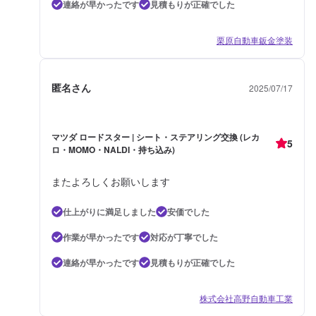
連絡が早かったです
見積もりが正確でした
栗原自動車鈑金塗装
匿名さん
2025/07/17
マツダ ロードスター | シート・ステアリング交換 (レカ
5
ロ・MOMO・NALDI・持ち込み)
またよろしくお願いします
仕上がりに満足しました
安価でした
作業が早かったです
対応が丁寧でした
連絡が早かったです
見積もりが正確でした
株式会社高野自動車工業