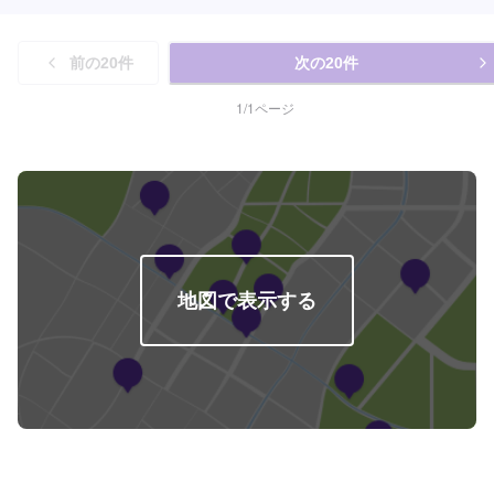
前の
20
件
次の
20
件
1
/
1
ページ
地図で表示する