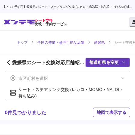
【ネット予約可】愛媛県のシート・ステアリング交換 (レカロ・MOMO・NALDI・持ち込み)対応
店舗検索なら (1ページ目) | メンテモ
シート交換
比較・予約サービス
トップ
全国の整備・修理可能な店舗
愛媛県
シート交換対
愛媛県のシート交換対応店舗紹介
都道府県を変更
(1ページ目)
市区町村を選択
シート・ステアリング交換 (レカロ・MOMO・NALDI・
持ち込み)
0件見つかりました
地図で表示する