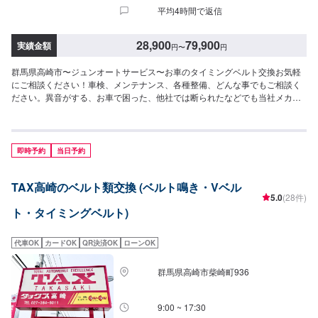
平均4時間で返信
28,900
79,900
実績金額
円
〜
円
群馬県高崎市〜ジュンオートサービス〜お車のタイミングベルト交換お気軽
にご相談ください！車検、メンテナンス、各種整備、どんな事でもご相談く
ださい。異音がする、お車で困った、他社では断られたなどでも当社メカニ
ックが親身になってアドバイス致します。プロのメカニックがお客様のお車
を大切に点検・整備致します。【当社の特徴】✅車種に応じたメンテナン
ス！✅お客様に応じた提案！✅コンピュータ診断機完備！まずはお気軽にご相
談ください。【1】オファーにてお問い合わせ【2】お見積り【3】お見積り
即時予約
当日予約
にご納得いただければ作業開始【4】仕上がり次第納車-----ご来店時の注意、
受付方法-----入庫の際はお気をつけてお越しください。駐車スペースは事務所
TAX高崎のベルト類交換 (ベルト鳴き・Vベル
前の空いているスペースに駐車してください。受付はスタッフへ「メンテモ
5.0
(28件)
で予約しました」とお伝えください。ご案内いたします。【定休日・営業時
ト・タイミングベルト)
間】定休日：日・月曜日の祝日受付時間：9:00~18:00
代車OK
カードOK
QR決済OK
ローンOK
群馬県高崎市柴崎町936
9:00 ~ 17:30