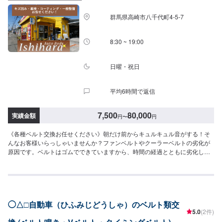
だいております。-----ご来店時の注意、受付方法-----倉賀野バイパスを高崎方
面に進み、宮原町交差点を北（高崎/島野町方面）に曲がり直進すると約500
群馬県高崎市八千代町4-5-7
メートルで左手の交差点角に当店があります。入庫の際はお気をつけてお越
しください。駐車スペースは事務所前の空いているスペースに駐車してくだ
さい。受付はスタッフへ「メンテモで予約しました」とお伝えください。ご
8:30 ~ 19:00
案内いたします。【定休日・営業時間】定休日：日曜日、祝日、第二土曜日
営業時間：8:30~18:00
日曜・祝日
平均6時間で返信
7,500
80,000
実績金額
円
〜
円
《各種ベルト交換お任せください》朝だけ前からキュルキュル音がする！そ
んなお客様いらっしゃいませんか？ファンベルトやクーラーベルトの劣化が
原因です。ベルトはゴムでできていますから、時間の経過とともに劣化しま
す。何ヶ月も放置した輪ゴムは引っ張ると簡単に切れてしまいますよね。あ
れと同じなんです。切れてしまうとエンジンストップしてしまいます。【作
業実績】日産デュアリス12,045円＼＼\\地元で愛され続けて半世紀！//／／先
代が高崎で創業してから半世紀。地元の皆様から長年のご信頼に支えられな
がら、今なお、技術の研鑽と工場の進化を続けています。技術はもちろんの
◯△□自動車（ひふみじどうしゃ）のベルト類交
事、お客様のご予算、納期、代車が必要、移動が難しい（レッカーしてほし
5.0
(2件)
い）などなど…お車のお困りごとについては何でもご相談ください。お困り