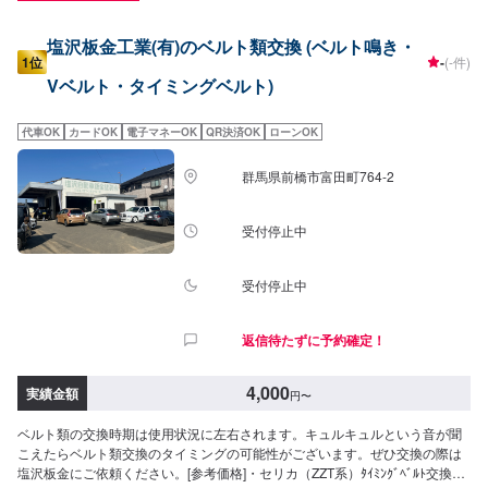
塩沢板金工業(有)のベルト類交換 (ベルト鳴き・
1位
-
(-件)
Vベルト・タイミングベルト)
代車OK
カードOK
電子マネーOK
QR決済OK
ローンOK
群馬県前橋市富田町764-2
受付停止中
受付停止中
返信待たずに予約確定！
4,000
実績金額
円
〜
ベルト類の交換時期は使用状況に左右されます。キュルキュルという音が聞
こえたらベルト類交換のタイミングの可能性がございます。ぜひ交換の際は
塩沢板金にご依頼ください。[参考価格]・セリカ（ZZT系）ﾀｲﾐﾝｸﾞﾍﾞﾙﾄ交換金