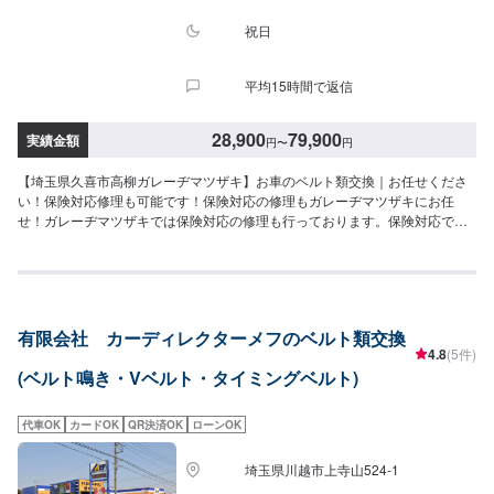
祝日
平均15時間で返信
28,900
79,900
実績金額
円
〜
円
【埼玉県久喜市高柳ガレーヂマツザキ】お車のベルト類交換｜お任せくださ
い！保険対応修理も可能です！保険対応の修理もガレーヂマツザキにお任
せ！ガレーヂマツザキでは保険対応の修理も行っております。保険対応で可
能な場合、車両入庫時に保険会社へ入庫の連絡をし、保険会社側も車両の損
傷を確認してから、修理を開始します。詳しくは各保険会社の保険時修理対
応をご確認ください。免責発生する場合ご相談承ります。【対応可能保険会
社】あいおいニッセイ同和損保、三井住友海上、損保ジャパン、東京海上日
動、日新火災、日本興亜損保、ニッセイ同和、共栄火災、富士火災、全労
有限会社 カーディレクターメフのベルト類交換
済、朝日火災、三井ダイレクト、ソニー損保、アクサ、ＡＩＵ、チューリッ
4.8
(5件)
ヒ、アメリカンホームダイレクト、など※日本国内にあるすべての損害保険会
(ベルト鳴き・Vベルト・タイミングベルト)
社に対応しておりますので、安心して修理をお任せください。🌟自費で修理
をお考えの方もご相談下さい🌟リサイクルパーツの活用等・修理内容の変更
でお客様にあった修理が可能です。国が認めた鈑金屋さん特殊整備工場(一種)
代車OK
カードOK
QR決済OK
ローンOK
取得だから確かな技術と豊富な知識で完全サポート致します。<代車について
>ガレーヂマツザキでは、鈑金・塗装・修理等で愛車をお預かりしている間、
埼玉県川越市上寺山524-1
代車をお貸し致します。台数も豊富な20台ご用意しております。事前に予約