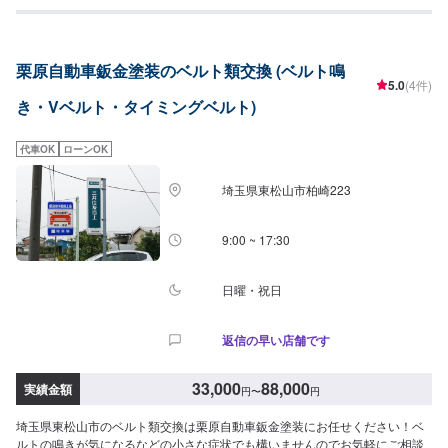
ど、経験と豊富な知識でしっかり確認します。比企郡滑川町で年間修理台数
500台の実績があります！車の板金・車検・販売のトータルサポート工場で
す。国車全メーカーの修理に対応しておりますので「他のお店では断られて
しまった…」という方はお気軽にご相談ください！各保険会社の指定修理工
栗原自動車鈑金塗装のベルト類交換 (ベルト鳴
場にもなっているので保険修理のご相談もお待ちしております。カーリース
5.0
(4件)
も行っておりますので気になる方はお声がけください。
き・Vベルト・タイミングベルト)
代車OK
ローンOK
埼玉県東松山市柏崎223
9:00 ~ 17:30
日曜・祝日
返信の早い店舗です
33,000
88,000
実績金額
円
〜
円
埼玉県東松山市のベルト類交換は栗原自動車鈑金塗装にお任せください！ベ
ルトの鳴きが気になるなどの小さな症状でも構いませんのでお気軽にご相談