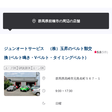
額30,000円・フィットVベルト交換金額4,000円
群馬県前橋市の周辺の店舗
ジュンオートサービス （株）玉昇のベルト類交
5.0
(5件)
換 (ベルト鳴き・Vベルト・タイミングベルト)
カードOK
QR決済OK
ローンOK
群馬県高崎市元島名町５６７－１
9:00 ~ 17:30
日曜