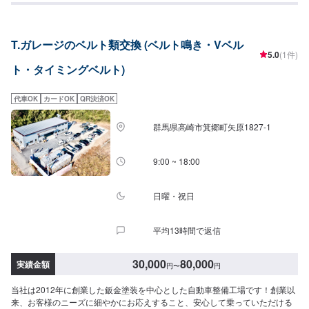
備士による点検・メンテナンス、クルマのパーツ交換や取り付け・カスタム
など様々なサービスを展開しており、すべてにおいてクルマに精通したスタ
ッフよりお客様へ丁寧な説明を行うことを心がけています。-----------------------
T.ガレージのベルト類交換 (ベルト鳴き・Vベル
---------------------------【1】オファーにてお問い合わせ【2】お見積り【3】お
5.0
(1件)
見積りにご納得いただければ作業開始【4】仕上がり次第納車〈納期につい
ト・タイミングベルト)
て〉通常2~3日程度で納車いたします！車種や状態などにより作業内容が異
なる場合、納期が表示目安より変更となる場合がございます。〈代車につい
て〉無料の代車ご用意しております！愛車の作業中は代車をご利用くださ
代車OK
カードOK
QR決済OK
い！※代車の燃料代はお客様にご負担いただいております。【定休日・営業時
間】定休日：不定休営業時間：9:00~18:00
群馬県高崎市箕郷町矢原1827-1
9:00 ~ 18:00
日曜・祝日
平均13時間で返信
30,000
80,000
実績金額
円
〜
円
当社は2012年に創業した鈑金塗装を中心とした自動車整備工場です！創業以
来、お客様のニーズに細やかにお応えすること、安心して乗っていただける