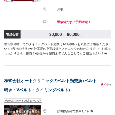
月曜
返信待たずに予約確定！
30,000
80,000
実績金額
円
〜
円
群馬県高崎市でのタイミングベルト交換はTAX高崎へお気軽にご相談くださ
い！<当社の特徴>◾自社工場の充実設備とメカニックの確かな技術で、お車を
しっかり点検・整備！◾販売から整備までどんなことでもご相談下さい！◾24
時間対応の無料コールセンターを完備。おクルマのトラブルにいつでも対応
いたします！<お客様のご予算やご希望の時間に応じてプランをご提案！>★
安く済ませたい…★時間があまり取れない…★車が動かなくなってしまっ
た…などのご相談もお気軽にどうぞ！【1】オファーにてお問い合わせ【2】
お見積り【3】お見積りにご納得いただければ作業開始【4】仕上がり次第納
株式会社オートクリニックのベルト類交換 (ベルト
車-----納期について-----納期は通常3日～5日程度で納車となります。(要相談)
-
(-件)
納期は前後する場合がございます。予めご了承ください。-----代車について---
鳴き・Vベルト・タイミングベルト)
--無料の代車をご用意しています。お車の作業中は代車をご利用ください。※
代車の燃料代はお客様にご負担いただいております。-----ご来店時の注意、受
付方法-----入庫の際はお気をつけてお越しください。駐車スペースは事務所前
代車OK
カードOK
ローンOK
の空いているスペースに駐車してください。受付はスタッフへ「メンテモで
予約しました」とお伝えください。ご案内いたします。【定休日・営業時
群馬県高崎市矢中町49-10
間】定休日：月曜日営業時間：9:00~19:00※日曜日のみ9:00~18:00