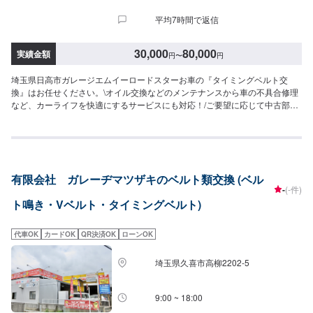
平均7時間で返信
30,000
80,000
実績金額
円
〜
円
埼玉県日高市ガレージエムイーロードスターお車の『タイミングベルト交
換』はお任せください。\オイル交換などのメンテナンスから車の不具合修理
など、カーライフを快適にするサービスにも対応！/ご要望に応じて中古部品
やリビルトパーツを積極的に利用し、リーズナブルな価格での修理も可能と
なっておりますので、お気軽にお問い合わせください。<当店の特徴>●職人
による確かな施工●新品より美しく●品質には自信あり！技術ならどこにも負
けません！●匠の技術で、お客様の車の不具合ももとどおりに修理。【1】オ
ファーからお問合せ【2】入庫・お車の確認【3】お見積り【4】お見積りに
有限会社 ガレーヂマツザキのベルト類交換 (ベル
ご納得いただけましたら作業開始【5】作業完了・お支払い【6】納車<代車
-
(-件)
について>自費修理、整備に限り代車の貸し出しを無料で行っております。有
ト鳴き・Vベルト・タイミングベルト)
償でのレンタル貸出も行っております。お気軽にご相談下さい。※代車の燃料
代はお客様にご負担いただいております。<定休日・営業時間>定休日：月曜
日営業時間：9:00~18:00
代車OK
カードOK
QR決済OK
ローンOK
埼玉県久喜市高柳2202-5
9:00 ~ 18:00