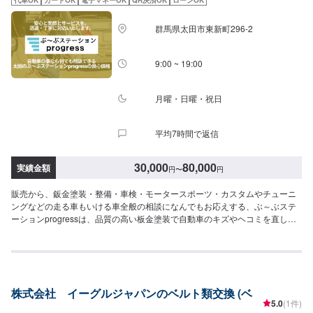
スペースに駐車してください。受付はスタッフへ「メンテモで予約しまし
た」とお伝えください。ご案内いたします。【定休日・営業時間】定休日：
群馬県太田市東新町296-2
日曜日、祝日営業時間：8:30~1７:00
9:00 ~ 19:00
月曜・日曜・祝日
平均7時間で返信
30,000
80,000
実績金額
円
〜
円
販売から、鈑金塗装・整備・車検・モータースポーツ・カスタムやチューニ
ングなどの走る車もいける車全般の相談になんでもお応えする、ぶ～ぶステ
ーションprogressは、品質の高い板金塗装で自動車のキズやヘコミを直しま
す。プロフェッショナルな技術と知識を持ったスタッフが、お客様の安全を
守るため、定期点検を実施しております。車検のお見積りは無料で行います
ので、お気軽にお問い合わせください。ブレーキパッドの交換や車内のクリ
ーニングまで、幅広いサービスを手掛けております。太田の地域密着で、ア
フターフォローにも素早く対応します。お客様に喜んでいただける的確なア
株式会社 イーグルジャパンのベルト類交換 (ベ
ドバイスを心掛けております。--------------------------------------------------【1】オ
5.0
(1件)
ファーにてお問い合わせ【2】お見積り【3】お見積りにご納得いただければ