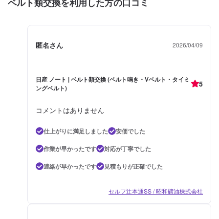
ベルト類交換を利用した方の口コミ
匿名さん
2026/04/09
日産 ノート | ベルト類交換 (ベルト鳴き・Vベルト・タイミ
5
ングベルト)
コメントはありません
仕上がりに満足しました
安価でした
作業が早かったです
対応が丁寧でした
連絡が早かったです
見積もりが正確でした
セルフ辻本通SS / 昭和礦油株式会社