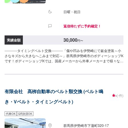
日曜・祝日
返信待たずに予約確定！
30,000
実績金額
円
〜
-----------タイミングベルト交換----------「傷や凹みを伊勢崎にて鈑金塗装～小
さなキズから大きなへこみまで対応～」群馬県伊勢崎市のボディーショップK
です！ボディーショップKでは、国産メーカーから外車メーカーまで様々なお
車を伊勢崎市にて対応してきた実績があり、他社で断られてしまったような
お車であっても鈑金塗装で修理いたします。線キズからへこみ・塗装の色あ
せや剥げなどお客様の大切な愛車をプロの技でお直しいたします。お困りの
ことがございましたらなんでもご相談ください！鈑金塗装のプロフェッショ
ナルがお車の状態をしっかりと判断し、適切な修理の方法をご提案いたしま
有限会社 髙栁自動車のベルト類交換 (ベルト鳴
す。フロンガス交換機有！最新車種のエアコン修理も対応できます！全員業
-
(-件)
界歴20年以上の大ベテランの作業員です。お客様の愛車をご安心してお任せ
き・Vベルト・タイミングベルト)
ください！--------------------------------------------------【1】オファーにてお問い合
わせ【2】お見積り【3】お見積りにご納得いただければ作業開始【4】仕上
がり次第納車-----------パーツ持ち込みについて-----------パーツの持ち込み可能
代車OK
QR決済OK
です。オファーにて詳細をお願い致します。【定休日・営業時間】定休日：
日曜日、祝日営業時間：8:30~17:30
群馬県伊勢崎市下蓮町320-17