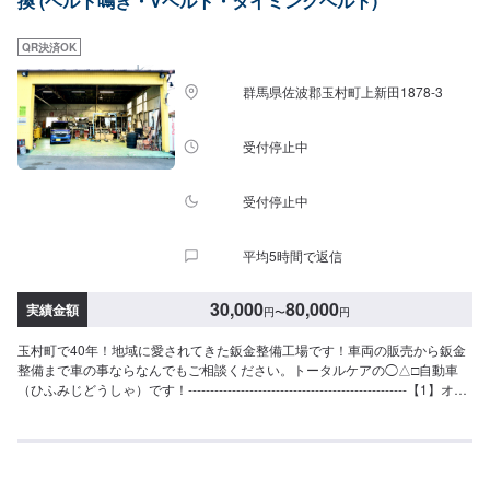
換 (ベルト鳴き・Vベルト・タイミングベルト)
ごとにお応えし、解決する「対応力」で、お客様のカーライフのお役に立て
ればと考えています。基本的なことから、パーツの選択、仕上がりの精度ま
でいくつかのプランをご提示の上、お客様にご納得いただけるプランで作業
QR決済OK
を進めて参ります。常連さんから初めての方まで、ご来店を心からお待ちし
ております。--------------------------------------------------【1】オファーにてお問い
群馬県佐波郡玉村町上新田1878-3
合わせ【2】お見積り【3】お見積りにご納得いただければ作業開始【4】仕
上がり次第納車《費用目安》工賃3,300円～ワゴンＲの場合税込7,500円（部
品代込み）《パーツの持ち込み》☑新品・中古パーツの持ち込みOK！オファ
受付停止中
ーの際、使用されるパーツのお写真や詳細などをお送りください。《代車に
ついて》お車をお預かりしている間、ご入用のお客様には代車を無料でご用
意しております。詳しくはお気軽にお問い合わせください。※ガソリン代はお
受付停止中
客様にご負担いただきます。【定休日・営業時間】定休日：第二水曜日営業
時間：8:30~19:00
平均5時間で返信
30,000
80,000
実績金額
円
〜
円
玉村町で40年！地域に愛されてきた鈑金整備工場です！車両の販売から鈑金
整備まで車の事ならなんでもご相談ください。トータルケアの◯△□自動車
（ひふみじどうしゃ）です！--------------------------------------------------【1】オフ
ァーにてお問い合わせ【2】お見積り【3】お見積りにご納得いただければ作
業開始【4】仕上がり次第納車◯納期について◯通常3日〜5日で納車いたし
ます。車種や状態により納期が前後する場合がございます。予め、ご了承く
ださい。【定休日・営業時間】定休日：日曜日、祝日営業時間：9:00~18:00