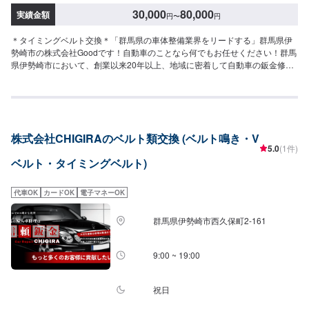
30,000
80,000
実績金額
円
〜
円
＊タイミングベルト交換＊「群馬県の車体整備業界をリードする」群馬県伊
勢崎市の株式会社Goodです！自動車のことなら何でもお任せください！群馬
県伊勢崎市において、創業以来20年以上、地域に密着して自動車の鈑金修理
を行っています。地元だからこそ融通の効く、きめ細かい車両整備サービス
を提供しております。＊パーツ持ち込み＊新品・中古パーツの持ち込み可！
オファーの際、使用されるパーツのお写真や詳細などをお送りください。＊
代車について＊無料の代車をご用意しています。必要の際は代車をご利用く
ださい。※代車の燃料は満タンになってますので、返却の際は満タンでお願い
株式会社CHIGIRAのベルト類交換 (ベルト鳴き・V
します。【営業時間】平日9:00~18:00土曜日9:00～17:00【定休日】日曜
5.0
(1件)
日・祝祭日・当社規定カレンダー
ベルト・タイミングベルト)
代車OK
カードOK
電子マネーOK
群馬県伊勢崎市西久保町2-161
9:00 ~ 19:00
祝日