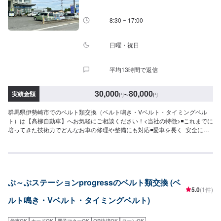
8:30 ~ 17:00
日曜・祝日
平均13時間で返信
30,000
80,000
実績金額
円
〜
円
群馬県伊勢崎市でのベルト類交換（ベルト鳴き・Vベルト・タイミングベル
ト）は【髙柳自動車】へお気軽にご相談ください！<当社の特徴>◾これまでに
培ってきた技術力でどんなお車の修理や整備にも対応◾愛車を長く･安全に乗
り続けるためのポイントなどを発信します◾地域密着のいつでも頼れる修理･
整備工場として営業しております<お客様のご予算やご希望の時間に応じてプ
ランをご提案！>★お安く済ませたい…★お時間があまり取れない…などのご
相談もお気軽にどうぞ！【1】オファーにてお問い合わせ【2】お見積り
【3】お見積りにご納得いただければ作業開始【4】仕上がり次第納車-----納
ぶ～ぶステーションprogressのベルト類交換 (ベ
期について-----納期は通常3日～5日程度で納車となります。(要相談)納期は前
5.0
(1件)
後する場合がございます。予めご了承ください。-----代車について-----代車を
ルト鳴き・Vベルト・タイミングベルト)
ご用意しています。お車の作業中は代車をご利用ください。※代車の燃料代は
お客様にご負担いただいております。-----ご来店時の注意、受付方法-----入庫
の際はお気をつけてお越しください。駐車スペースは事務所前の空いている
代車OK
カードOK
電子マネーOK
QR決済OK
ローンOK