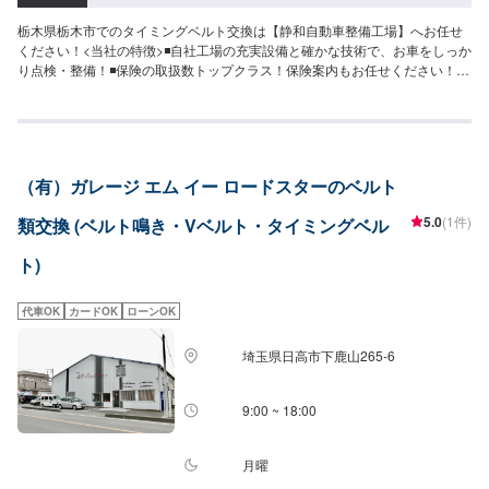
栃木県栃木市でのタイミングベルト交換は【静和自動車整備工場】へお任せ
ください！<当社の特徴>◾自社工場の充実設備と確かな技術で、お車をしっか
り点検・整備！◾保険の取扱数トップクラス！保険案内もお任せください！◾
車の購入から日々のメンテナンス、修理に至るまでトータルサポート！<お客
様のご予算やご希望の時間に応じてプランをご提案！>★お安く済ませたい…
★お時間があまり取れない…などのご相談もお気軽にどうぞ！【1】オファー
にてお問い合わせ【2】お見積り【3】お見積りにご納得いただければ作業開
始【4】仕上がり次第納車-----納期について-----納期は通常3日～5日程度で納
（有）ガレージ エム イー ロードスターのベルト
車となります。納期は前後する場合がございます。予めご了承ください。-----
代車について-----代車をご用意しています。お車の作業中は代車をご利用くだ
5.0
(1件)
類交換 (ベルト鳴き・Vベルト・タイミングベル
さい。※代車の燃料代はお客様にご負担いただいております。-----ご来店時の
注意、受付方法-----入庫の際はお気をつけてお越しください。駐車スペースは
ト)
事務所前の空いているスペースに駐車してください。受付はスタッフへ「メ
ンテモで予約しました」とお伝えください。ご案内いたします。【定休日・
営業時間】定休日：日曜日、祝日営業時間：8:30~17:30
代車OK
カードOK
ローンOK
埼玉県日高市下鹿山265-6
9:00 ~ 18:00
月曜