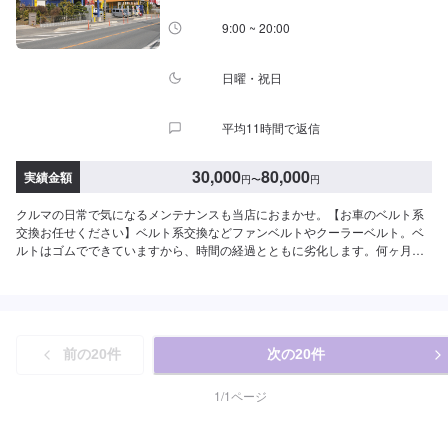
が必要となる場合もございますので、まずはお気軽にご相談ください。お客
様ご自身が加入されている車両保険に代車特約が付保されている場合、対物
9:00 ~ 20:00
事故により相手側損害保険会社より代車が提供される場合もございます。そ
の場合は保険会社提供の代車を優先させていただきます！※代車の燃料代はお
客様にご負担いただいております。<定休日・営業時間>定休日：なし営業時
日曜・祝日
間：9:00~18:00クレジット・QR決済などをご希望の方は事前にお申し付けく
ださい。
平均11時間で返信
30,000
80,000
実績金額
円
〜
円
クルマの日常で気になるメンテナンスも当店におまかせ。【お車のベルト系
交換お任せください】ベルト系交換などファンベルトやクーラーベルト。ベ
ルトはゴムでできていますから、時間の経過とともに劣化します。何ヶ月も
放置した輪ゴムは引っ張ると簡単に切れてしまいますよね。【カーディレク
ターメフの特徴】✔️いかに深く、そして長くお客様と付き合っていけるかを
大切に。✔️自動車販売、車検・点検などお客様のトータルカーライフをサポ
ート。【パーツについて】パーツの持ち込み・ご購入も可能です。ご希望の
お客様は車種情報と、持ち込み・ご購入希望の旨をオファー備考欄にご記載
前の
20
件
次の
20
件
ください。【代車について】作業中は代車の貸し出しが可能です。※燃料代は
お客様負担となります【営業時間・定休日】営業時間:9:00〜20:00定休日
1
/
1
ページ