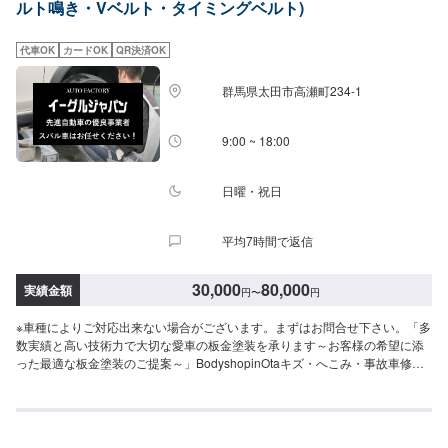
ルト鳴き・Vベルト・タイミングベルト)
作業開始【4】仕上がり次第納車-----納期について-----納期は通常3日～5日程
度で納車となります。納期は前後する場合がございます。予め、ご了承くだ
さい。-----代車について-----無料の代車をご用意しています。お車の作業中は
代車OK
カードOK
QR決済OK
代車をご利用ください。※代車の燃料代はお客様にご負担いただいておりま
す。-----ご来店時の注意、受付方法-----当工場は太田桐生インターチェンジか
群馬県太田市高瀬町234-1
ら５分入庫の際はお気をつけてお越しください。駐車スペースは工場前の空
いているスペースに駐車してください。受付はスタッフへ「メンテモで予約
しました」とお伝えください。ご案内いたします。【定休日・営業時間】定
9:00 ~ 18:00
休日：日曜日営業時間：9:00~19:00
日曜・祝日
平均7時間で返信
30,000
80,000
実績金額
円
〜
円
※車種によりご対応出来ない場合がございます。まずはお問合せ下さい。「多
数実績と高い技術力で大切な愛車の板金塗装を承ります～お客様の希望に添
った最適な板金塗装のご提案～」BodyshopinOtaキズ・へこみ・事故車修理
のイーグルジャパンです。10,000台以上もの板金塗装の実績を持ち、太田市
や太田市周辺の多くのお客様のお車の修理を行い、多くのお客様から感謝と
お喜びの声を頂いております。ご依頼を受けたお車は、1台1台それぞれにお
客様の大切な思い出を乗せた日常を彩る大切な相棒であり、熟練の職人が一