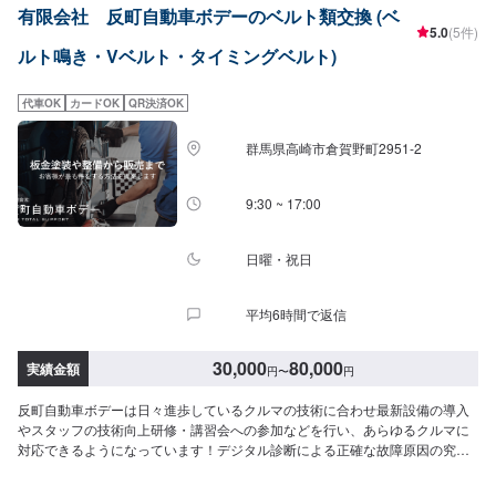
有限会社 反町自動車ボデーのベルト類交換 (ベ
5.0
(5件)
ルト鳴き・Vベルト・タイミングベルト)
代車OK
カードOK
QR決済OK
群馬県高崎市倉賀野町2951‐2
9:30 ~ 17:00
日曜・祝日
平均6時間で返信
30,000
80,000
実績金額
円
〜
円
反町自動車ボデーは日々進歩しているクルマの技術に合わせ最新設備の導入
やスタッフの技術向上研修・講習会への参加などを行い、あらゆるクルマに
対応できるようになっています！デジタル診断による正確な故障原因の究明
はもちろん高い技術力を持つスタッフの目視点検・ミリ単位の骨格修正など
で確実な修理・整備を行います！鈑金塗装修理をメインに国家資格を持つ整