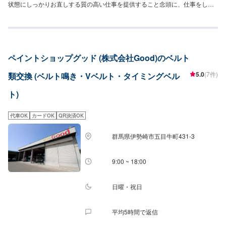
状態にしっかりお直しする質の高い仕事を提供すること念頭に、仕事をして
まいりました！おかげさまでたくさんのご依頼をいただくこととなり、2019
年、工場を新設いたしました！工場の新設により、最新鋭の設備導入による
サービスの強化はもちろん、働くスタッフのストレスを軽減し、よりお客様
へのサービスに注力できる環境が整いました！これまで以上にお客様ニーズ
に寄り添った、品質・コストパフォーマンス・高い満足をいただける仕事を
ペイントショップグッド (株式会社Good)のベルト
追求し、全てのお客様からも頼みやすい、と言っていただける自動車整備工
場となるよう努めてまいります！--------------------------------------------------【1】
5.0
(7件)
類交換 (ベルト鳴き・Vベルト・タイミングベル
オファーにてお問い合わせ【2】お見積り【3】お見積りにご納得いただけれ
ば作業開始【4】仕上がり次第納車◯納期について◯通常２～３日程度で納車
ト)
いたします。車種や状態により納期が前後する場合がございます。予め、ご
了承ください。◯代車について◯作業中は無料の代車をご利用ください。※燃
料代は、お客様負担となっております。予め、ご了承ください。◯パーツ持
代車OK
カードOK
QR決済OK
ち込みについて◯パーツの持ち込み可能です。オファーの際に持ち込みパー
ツの詳細をご入力ください。【定休日・営業時間】定休日：日曜日、祝日営
群馬県伊勢崎市五目牛町431-3
業時間：9:00~18:00
9:00 ~ 18:00
日曜・祝日
平均5時間で返信