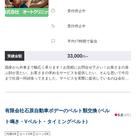
受付停止中
受付停止中
平均17時間で返信
33,000
実績金額
円
〜
国産から外車まで幅広く承ります！お気軽にお問合せ下さい！お客さまの喜
ぶ顔が見たい、お客さまの求めるサービスを提供したい、そんな思いで今日
まで社員一同頑張ってきました。サービスを実際に提供しているのは会社を
構成している社員ひとりひとりであり、ご満足いただくためにはその社員の
資質や人間力が最も重要になると考えています。これからも社員一同、日々
感謝の気持ちを忘れずに、お客さま第一を考えた必要とされるサービスを提
供できるよう努力し続け、成長を続ける会社でありたいと願っております。
おクルマの事ならどんな事でもお任せ下さい！-----------------------------------------
有限会社石原自動車ボデーのベルト類交換 (ベル
---------【1】オファーにてお問い合わせ【2】お見積り【3】お見積りにご納
5.0
(4件)
得いただければ作業開始【4】仕上がり次第納車-----納期について-----納期は
ト鳴き・Vベルト・タイミングベルト)
通常3日～5日程度で納車となります。納期は前後する場合がございます。予
め、ご了承ください。-----代車について-----無料の代車をご用意しています。
お車の作業中は代車をご利用ください。※代車の燃料代はお客様にご負担いた
代車OK
カードOK
ローンOK