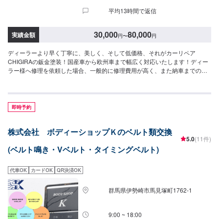
平均13時間で返信
30,000
80,000
実績金額
円
〜
円
ディーラーより早く丁寧に、美しく、そして低価格、それがカーリペア
CHIGIRAの鈑金塗装！国産車から欧州車まで幅広く対応いたします！ディー
ラー様へ修理を依頼した場合、一般的に修理費用が高く、また納車までの時
間がかかるといった声がよく聞かれます。それはディーラー様が直接直すわ
けではなく、外部の下請け工場へ修理を委託し、基本的には不具合箇所の修
理を部品交換で対応してしまうから。私たちなら自社工場で即施工し、でき
るだけ部品交換をせず、修理対応いたします。私達は鈑金塗装のプロフェッ
即時予約
ショナルです。大切なお車はぜひ、カーリペアCHIGIRAにおまかせくださ
い！--------------------------------------------------【1】オファーにてお問い合わせ
株式会社 ボディーショップＫのベルト類交換
【2】お見積り【3】お見積りにご納得いただければ作業開始【4】仕上がり
5.0
(11件)
次第納車□納期について□通常3〜5日程度で納車いたします。車種や状態によ
(ベルト鳴き・Vベルト・タイミングベルト)
り納期が前後する場合がございます。予め、ご了承ください。□代車について
□作業中は無料の代車をご利用ください。※燃料代は、お客様負担となってお
ります。予め、ご了承ください。□パーツ持ち込みについて□パーツの持ち込
代車OK
カードOK
QR決済OK
み可能です。オファーの際に持ち込みパーツの詳細をご入力ください。【定
休日・営業時間】定休日：祝日営業時間：9:00~19:00
群馬県伊勢崎市馬見塚町1762‐1
9:00 ~ 18:00