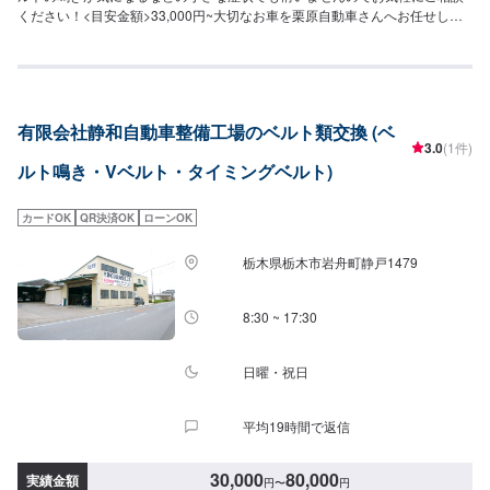
ください！<目安金額>33,000円~大切なお車を栗原自動車さんへお任せして
よかったと思ってもらえるよう「親切・丁寧・誠意」をモットーに日々対応
させていただいております。専門の鈑金・塗装では、高い技術で満足な仕上
がりを常にご提供できるよう研鑽努力し、安心運転のための整備・修理、車
をもっと楽しむためのレストアやカスタムなどのサービスもご提供しており
ます。保険代理店業務にも力を入れ、お客様のカーライフを幅広く支えてま
有限会社静和自動車整備工場のベルト類交換 (ベ
いります。オイル交換や車検、タイヤ交換などの基本的な車のメンテナンス
3.0
(1件)
も承っておりますのでお困りの際はお気軽にご相談ください！
ルト鳴き・Vベルト・タイミングベルト)
カードOK
QR決済OK
ローンOK
栃木県栃木市岩舟町静戸1479
8:30 ~ 17:30
日曜・祝日
平均19時間で返信
30,000
80,000
実績金額
円
〜
円