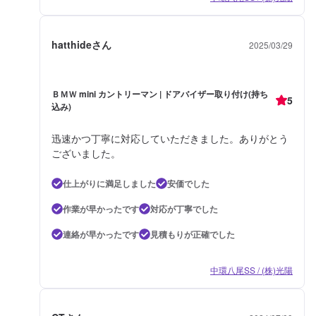
hatthideさん
2025/03/29
ＢＭＷ mini カントリーマン | ドアバイザー取り付け(持ち
5
込み)
迅速かつ丁寧に対応していただきました。ありがとう
ございました。
仕上がりに満足しました
安価でした
作業が早かったです
対応が丁寧でした
連絡が早かったです
見積もりが正確でした
中環八尾SS / (株)光陽