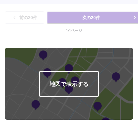
前の
20
件
次の
20
件
1
/
1
ページ
地図で表示する