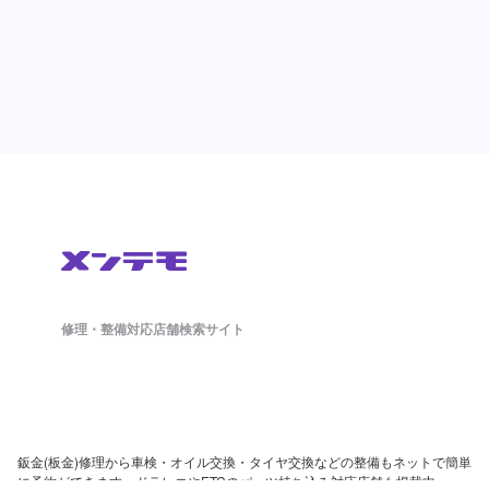
修理・整備対応店舗検索サイト
鈑金(板金)修理から車検・オイル交換・タイヤ交換などの整備もネットで簡単
に予約ができます。ドラレコやETCのパーツ持ち込み対応店舗も掲載中。