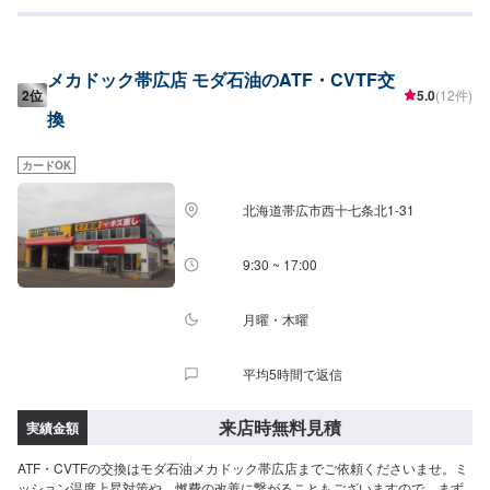
メカドック帯広店 モダ石油のATF・CVTF交
2位
5.0
(12件)
換
カードOK
北海道帯広市西十七条北1-31
9:30 ~ 17:00
月曜・木曜
平均5時間で返信
来店時無料見積
実績金額
ATF・CVTFの交換はモダ石油メカドック帯広店までご依頼くださいませ。ミ
ッション温度上昇対策や、燃費の改善に繋がることもございますので、まず