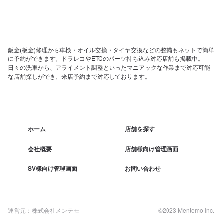
鈑金(板金)修理から車検・オイル交換・タイヤ交換などの整備もネットで簡単
に予約ができます。ドラレコやETCのパーツ持ち込み対応店舗も掲載中。
日々の洗車から、アライメント調整といったマニアックな作業まで対応可能
な店舗探しができ、来店予約まで対応しております。
ホーム
店舗を探す
会社概要
店舗様向け管理画面
SV様向け管理画面
お問い合わせ
運営元：株式会社メンテモ
©2023 Mentemo Inc.