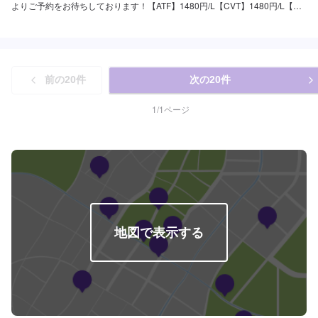
よりご予約をお待ちしております！【ATF】1480円/L【CVT】1480円/L【交
換工賃】1100円
前の
20
件
次の
20
件
1
/
1
ページ
地図で表示する