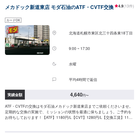
4.9
(13件)
メカドック新道東店 モダ石油のATF・CVTF交換
カードOK
北海道札幌市東区北三十四条東18丁目
9:00 ~ 17:30
水曜
平均4時間で返信
4,640
実績金額
円
〜
ATF・CVTFの交換はモダ石油メカドック新道東店までご依頼くださいませ。
定期的な交換の実施で、ミッションの状態を最適に保ちましょう。ご予約を
お待ちしております！【ATF】1180円/L【CVT】1280円/L【交換工賃】1100
円