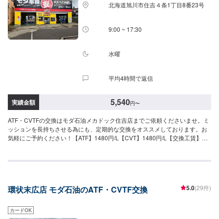
北海道旭川市住吉４条1丁目8番23号
9:00 ~ 17:30
水曜
平均4時間で返信
5,540
実績金額
円
〜
ATF・CVTFの交換はモダ石油メカドック住吉店までご依頼くださいませ。ミ
ッションを長持ちさせる為にも、定期的な交換をオススメしております。お
気軽にご予約ください！【ATF】1480円/L【CVT】1480円/L【交換工賃】
1100円
5.0
(29件)
環状末広店 モダ石油のATF・CVTF交換
カードOK