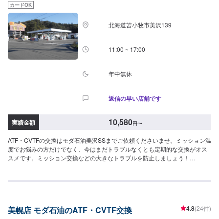
カードOK
北海道苫小牧市美沢139
11:00 ~ 17:00
年中無休
返信の早い店舗です
10,580
実績金額
円
〜
ATF・CVTFの交換はモダ石油美沢SSまでご依頼くださいませ。ミッション温
度でお悩みの方だけでなく、今はまだトラブルなくとも定期的な交換がオス
スメです。ミッション交換などの大きなトラブルを防止しましょう！
【ATF】1580円/L【CVT】1580円/L【交換工賃】1100円
4.8
(24件)
美幌店 モダ石油のATF・CVTF交換