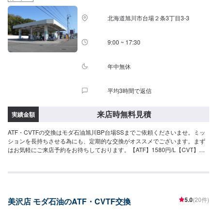
北海道旭川市台場２条3丁目3-3
9:00 ~ 17:30
年中無休
平均3時間で返信
来店時無料見積
実績金額
ATF・CVTFの交換はモダ石油旭川BP台場SSまでご依頼くださいませ。ミッ
ションを長持ちさせる為にも、定期的な交換がオススメでございます。まず
はお気軽にご来店予約をお待ちしております。【ATF】1580円/L【CVT】
1580円/L【交換工賃】1100円
5.0
(20件)
美沢店 モダ石油のATF・CVTF交換