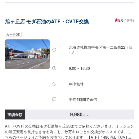
5.0
(19件)
旭ヶ丘店 モダ石油のATF・CVTF交換
カードOK
北海道札幌市中央区南十二条西22丁目
1-3
9:00 ~ 16:30
年中無休
平均4時間で返信
9,980
実績金額
円
〜
ATF・CVTFの交換はモダ石油旭ヶ丘SSまでご依頼くださいませ。ミッション
の温度安定や長持ちさせる為にも、数万キロごとの交換がオススメです。こ
ちらのページよりご予約をお待ちしております！【ATF】1480円/L【CVT】