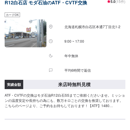
5.0
(15件)
R12白石店 モダ石油のATF・CVTF交換
カードOK
北海道札幌市白石区本通7丁目北1-2
9:00 ~ 17:00
年中無休
平均6時間で返信
来店時無料見積
実績金額
ATF・CVTFの交換はモダ石油R12白石SSまでご依頼くださいませ。ミッショ
ンの温度安定や長持ちの為にも、数万キロごとの交換を推奨しております。
こちらのページより、ご予約をお待ちしております！【ATF】1480
円/L【CVT】1480円/L【交換工賃】1100円