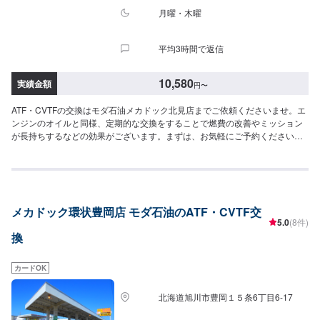
月曜・木曜
平均3時間で返信
10,580
実績金額
円
〜
ATF・CVTFの交換はモダ石油メカドック北見店までご依頼くださいませ。エ
ンジンのオイルと同様、定期的な交換をすることで燃費の改善やミッション
が長持ちするなどの効果がございます。まずは、お気軽にご予約くださいま
せ！【ATF】1580円/L【CVT】1580円/L【交換工賃】・1100円・2200円
（オーバーフロー式）
メカドック環状豊岡店 モダ石油のATF・CVTF交
5.0
(8件)
換
カードOK
北海道旭川市豊岡１５条6丁目6-17