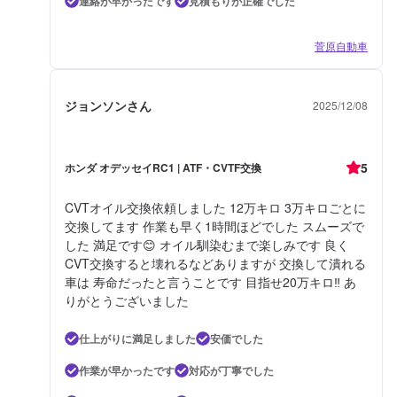
連絡が早かったです
見積もりが正確でした
菅原自動車
ジョンソンさん
2025/12/08
5
ホンダ オデッセイRC1 | ATF・CVTF交換
CVTオイル交換依頼しました 12万キロ 3万キロごとに
交換してます 作業も早く1時間ほどでした スムーズで
した 満足です😊 オイル馴染むまで楽しみです 良く
CVT交換すると壊れるなどありますが 交換して潰れる
車は 寿命だったと言うことです 目指せ20万キロ‼️ あ
りがとうございました
仕上がりに満足しました
安価でした
作業が早かったです
対応が丁寧でした