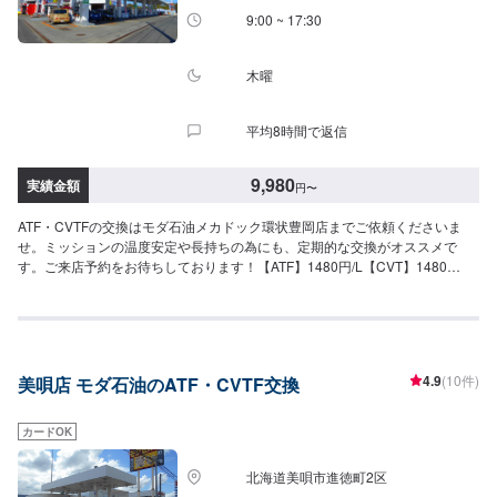
9:00 ~ 17:30
木曜
平均8時間で返信
9,980
実績金額
円
〜
ATF・CVTFの交換はモダ石油メカドック環状豊岡店までご依頼くださいま
せ。ミッションの温度安定や長持ちの為にも、定期的な交換がオススメで
す。ご来店予約をお待ちしております！【ATF】1480円/L【CVT】1480
円/L【交換工賃】1100円
4.9
(10件)
美唄店 モダ石油のATF・CVTF交換
カードOK
北海道美唄市進徳町2区