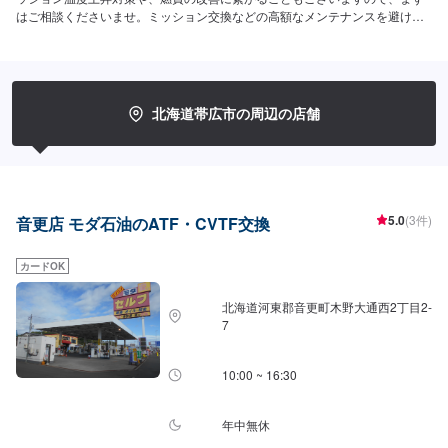
はご相談くださいませ。ミッション交換などの高額なメンテナンスを避ける
為にも、定期的な交換がオススメです！【ATF】1580円/L【CVT】1580
円/L【交換工賃】1100円
北海道帯広市の周辺の店舗
5.0
(3件)
音更店 モダ石油のATF・CVTF交換
カードOK
北海道河東郡音更町木野大通西2丁目2-
7
10:00 ~ 16:30
年中無休