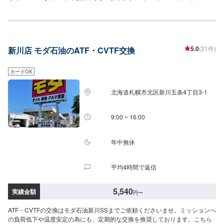
1480円/L【交換工賃】1100円
5.0
(21件)
新川店 モダ石油のATF・CVTF交換
カードOK
北海道札幌市北区新川五条4丁目3-1
9:00 ~ 16:00
年中無休
平均4時間で返信
5,540
実績金額
円
〜
ATF・CVTFの交換はモダ石油新川SSまでご依頼くださいませ。ミッションへ
の負荷低下や温度安定の為にも、定期的な交換を推奨しております。こちら