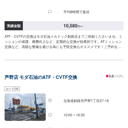
平均8時間で返信
10,580
実績金額
円
〜
ATF・CVTFの交換はモダ石油メカドック釧路店までご依頼くださいませ。ミ
ッションの保護、燃費向上など、定期的な交換が効果的です。ATミッション
交換など、高額な整備を避ける為にも予防交換もオススメです！ご予約をお
待ちしております！【ATF】1480円/L【CVT】1480円/L【交換工賃】1100円
5.0
(10件)
芦野店 モダ石油のATF・CVTF交換
カードOK
北海道釧路市芦野1丁目27-16
10:00 ~ 16:30