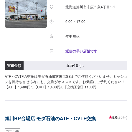
北海道旭川市末広５条4丁目1-1
9:00 ~ 17:00
年中無休
返信の早い店舗です
5,540
実績金額
円
〜
ATF・CVTFの交換はモダ石油環状末広SSまでご依頼くださいませ。ミッショ
ンを長持ちさせる為にも、交換がオススメです。お気軽にご予約ください！
【ATF】1,480円/L【CVT】1,480円/L【交換工賃】1100円
5.0
(25件)
旭川BP台場店 モダ石油のATF・CVTF交換
カードOK