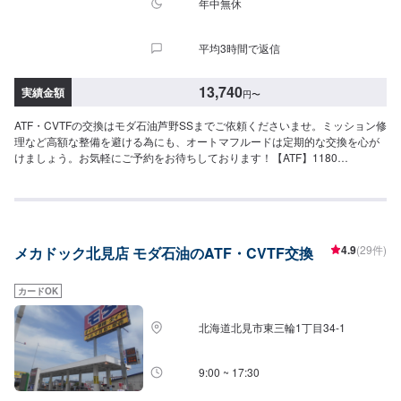
年中無休
平均3時間で返信
13,740
実績金額
円
〜
ATF・CVTFの交換はモダ石油芦野SSまでご依頼くださいませ。ミッション修
理など高額な整備を避ける為にも、オートマフルードは定期的な交換を心が
けましょう。お気軽にご予約をお待ちしております！【ATF】1180
円/L【CVT】1280円/L【交換工賃】1100円
4.9
(29件)
メカドック北見店 モダ石油のATF・CVTF交換
カードOK
北海道北見市東三輪1丁目34-1
9:00 ~ 17:30