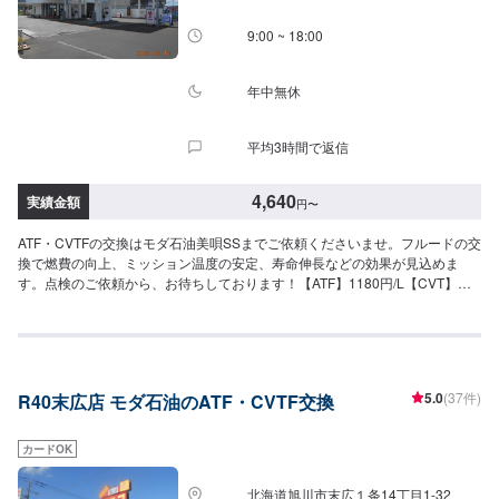
9:00 ~ 18:00
年中無休
平均3時間で返信
4,640
実績金額
円
〜
ATF・CVTFの交換はモダ石油美唄SSまでご依頼くださいませ。フルードの交
換で燃費の向上、ミッション温度の安定、寿命伸長などの効果が見込めま
す。点検のご依頼から、お待ちしております！【ATF】1180円/L【CVT】
1280円/L【交換工賃】1100円
5.0
(37件)
R40末広店 モダ石油のATF・CVTF交換
カードOK
北海道旭川市末広１条14丁目1-32