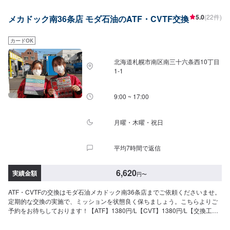
5.0
(22件)
メカドック南36条店 モダ石油のATF・CVTF交換
カードOK
北海道札幌市南区南三十六条西10丁目
1-1
9:00 ~ 17:00
月曜・木曜・祝日
平均7時間で返信
6,620
実績金額
円
〜
ATF・CVTFの交換はモダ石油メカドック南36条店までご依頼くださいませ。
定期的な交換の実施で、ミッションを状態良く保ちましょう。こちらよりご
予約をお待ちしております！【ATF】1380円/L【CVT】1380円/L【交換工
賃】1100円