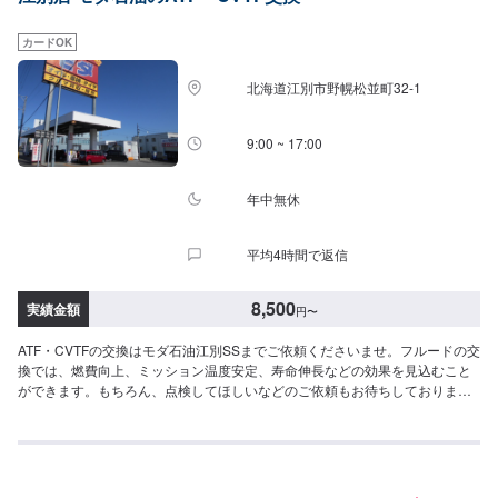
カードOK
北海道江別市野幌松並町32-1
9:00 ~ 17:00
年中無休
平均4時間で返信
8,500
実績金額
円
〜
ATF・CVTFの交換はモダ石油江別SSまでご依頼くださいませ。フルードの交
換では、燃費向上、ミッション温度安定、寿命伸長などの効果を見込むこと
ができます。もちろん、点検してほしいなどのご依頼もお待ちしておりま
す。【ATF】1180円/L【CVT】1480円/L【交換工賃】1100円