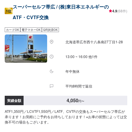
スーパーセルフ帯広 / (株)東日本エネルギーの
1位
4.9
(68件)
ATF・CVTF交換
カードOK
電子マネーOK
QR決済OK
北海道帯広市西十八条南27丁目1-28
13:00 ~ 16:00 他1件
年中無休
平均8時間で返信
4,050
実績金額
円
〜
ATF1,350円／LCVTF1,550円／LATF、CVTFの交換もスーパーセルフ帯広が
承ります！お気軽にご予約をお待ちしております！※お車の状態によっては交
換不可の場合もございます。