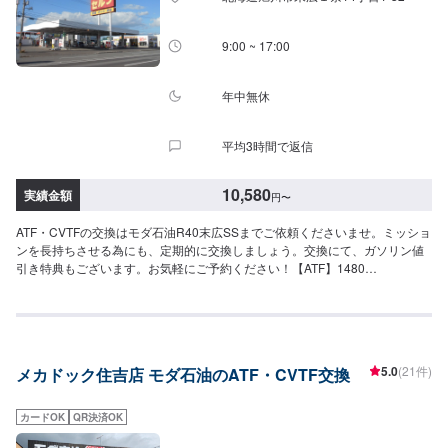
9:00 ~ 17:00
年中無休
平均3時間で返信
10,580
実績金額
円
〜
ATF・CVTFの交換はモダ石油R40末広SSまでご依頼くださいませ。ミッショ
ンを長持ちさせる為にも、定期的に交換しましょう。交換にて、ガソリン値
引き特典もございます。お気軽にご予約ください！【ATF】1480
円/L【CVT】1480円/L【交換工賃】1100円
5.0
(21件)
メカドック住吉店 モダ石油のATF・CVTF交換
カードOK
QR決済OK