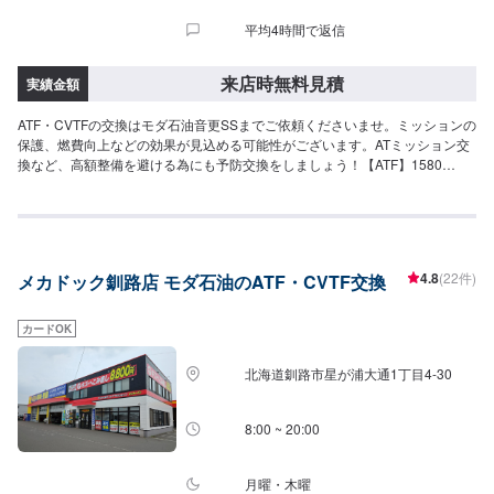
平均4時間で返信
来店時無料見積
実績金額
ATF・CVTFの交換はモダ石油音更SSまでご依頼くださいませ。ミッションの
保護、燃費向上などの効果が見込める可能性がございます。ATミッション交
換など、高額整備を避ける為にも予防交換をしましょう！【ATF】1580
円/L【CVT】1580円/L【交換工賃】1100円～
4.8
(22件)
メカドック釧路店 モダ石油のATF・CVTF交換
カードOK
北海道釧路市星が浦大通1丁目4-30
8:00 ~ 20:00
月曜・木曜