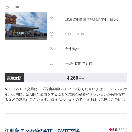
カードOK
北海道網走郡美幌町鳥里4丁目3-6
9:00 ~ 16:30
年中無休
平均6時間で返信
4,260
実績金額
円
〜
ATF・CVTFの交換はモダ石油美幌SSまでご依頼くださいませ。エンジンのオ
イルと同様、定期的な交換をすることで燃費の改善やミッションが長持ちす
るなどの効果がございます。点検も承りますので、まずはお気軽にご予約く
ださいませ！【ATF】1580円/L【CVT】1580円/L【交換工賃】1100円
5.0
(50件)
江別店 モダ石油のATF・CVTF交換