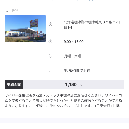
カードOK
北海道標津郡中標津町東３２条南2丁
目1-1
9:00 ~ 18:00
月曜・木曜
平均5時間で返信
1,180
実績金額
円
〜
ワイパー交換はモダ石油メカドック中標津店にお任せください。ワイパーゴ
ムを交換することで悪天候時でもしっかりと視界の確保をすることができる
ようになります。ご相談、ご予約をお待ちしております。<目安金額>1,180
円～/本