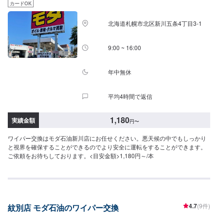
カードOK
北海道札幌市北区新川五条4丁目3-1
9:00 ~ 16:00
年中無休
平均4時間で返信
1,180
実績金額
円
〜
ワイパー交換はモダ石油新川店にお任せください。悪天候の中でもしっかり
と視界を確保することができるのでより安全に運転をすることができます。
ご依頼をお待ちしております。<目安金額>1,180円～/本
4.7
(9件)
紋別店 モダ石油のワイパー交換