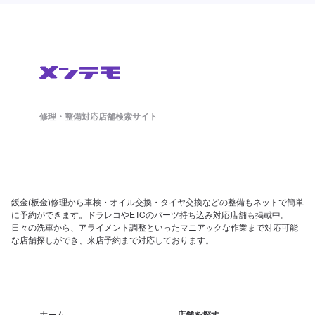
修理・整備対応店舗検索サイト
鈑金(板金)修理から車検・オイル交換・タイヤ交換などの整備もネットで簡単
に予約ができます。ドラレコやETCのパーツ持ち込み対応店舗も掲載中。
日々の洗車から、アライメント調整といったマニアックな作業まで対応可能
な店舗探しができ、来店予約まで対応しております。
ホーム
店舗を探す