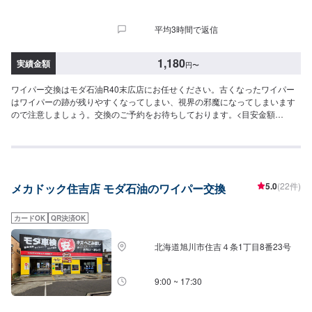
平均3時間で返信
1,180
実績金額
円
〜
ワイパー交換はモダ石油R40末広店にお任せください。古くなったワイパー
はワイパーの跡が残りやすくなってしまい、視界の邪魔になってしまいます
ので注意しましょう。交換のご予約をお待ちしております。<目安金額
>1,180円～/本
5.0
(22件)
メカドック住吉店 モダ石油のワイパー交換
カードOK
QR決済OK
北海道旭川市住吉４条1丁目8番23号
9:00 ~ 17:30