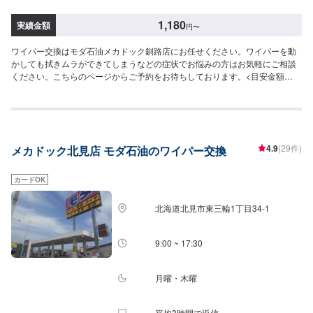
1,180
実績金額
円
〜
ワイパー交換はモダ石油メカドック釧路店にお任せください。ワイパーを動
かしても拭きムラができてしまうなどの症状でお悩みの方はお気軽にご相談
ください。こちらのページからご予約をお待ちしております。<目安金額
>1,180円～/本
4.9
(29件)
メカドック北見店 モダ石油のワイパー交換
カードOK
北海道北見市東三輪1丁目34-1
9:00 ~ 17:30
月曜・木曜
平均3時間で返信