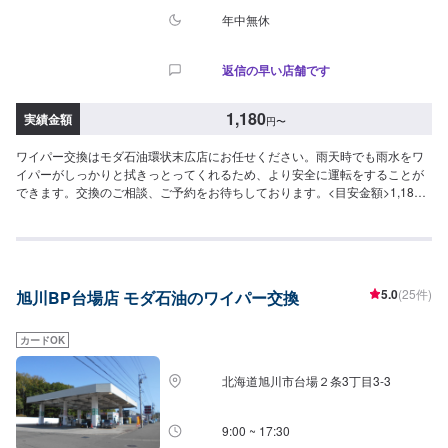
年中無休
返信の早い店舗です
1,180
実績金額
円
〜
ワイパー交換はモダ石油環状末広店にお任せください。雨天時でも雨水をワ
イパーがしっかりと拭きっとってくれるため、より安全に運転をすることが
できます。交換のご相談、ご予約をお待ちしております。<目安金額>1,180
円～/本
5.0
(25件)
旭川BP台場店 モダ石油のワイパー交換
カードOK
北海道旭川市台場２条3丁目3-3
9:00 ~ 17:30