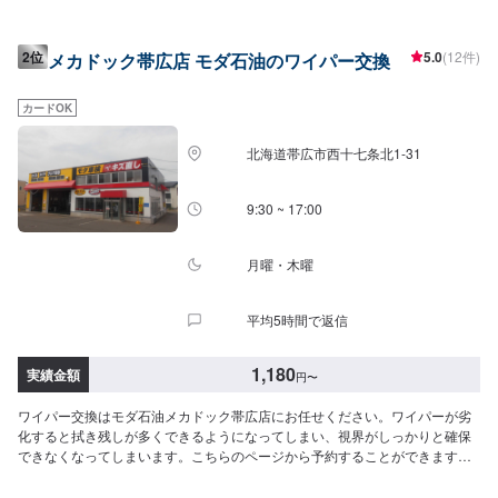
2位
5.0
(12件)
メカドック帯広店 モダ石油のワイパー交換
カードOK
北海道帯広市西十七条北1-31
9:30 ~ 17:00
月曜・木曜
平均5時間で返信
1,180
実績金額
円
〜
ワイパー交換はモダ石油メカドック帯広店にお任せください。ワイパーが劣
化すると拭き残しが多くできるようになってしまい、視界がしっかりと確保
できなくなってしまいます。こちらのページから予約することができます。<
目安金額>1,180円～/本