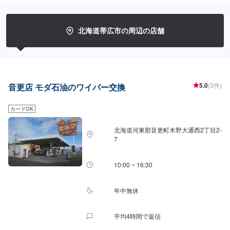
北海道帯広市の周辺の店舗
5.0
(3件)
音更店 モダ石油のワイパー交換
カードOK
北海道河東郡音更町木野大通西2丁目2-
7
10:00 ~ 16:30
年中無休
平均4時間で返信