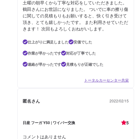
土曜の朝早くから丁寧な対応をしていただきました。
鶴田さんにお世話になりました。 ついでに車の擦り傷
に関しての見積もりもお願いすると、快く引き受けて
頂き、とても嬉しかったです。 また利用させていただ
きます！ 次回もよろしくおねがいします。
仕上がりに満足しました
安価でした
作業が早かったです
対応が丁寧でした
連絡が早かったです
見積もりが正確でした
トータルカーセンター共栄
匿名さん
2022/02/15
5
日産 フーガ Y50 | ワイパー交換
コメントはありません