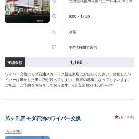
北海道札幌市東区北三十四条東18丁目
9:00 ~ 17:30
水曜
平均4時間で返信
1,180
実績金額
円
〜
ワイパー交換はモダ石油メカドック新道東店にお任せください。劣化したワ
イパーは動かした際に跡が残ってしまい、視界の邪魔になってしまいます。
ご相談、ご予約をお待ちしております。<目安金額>1,180円～/本
5.0
(19件)
旭ヶ丘店 モダ石油のワイパー交換
カードOK