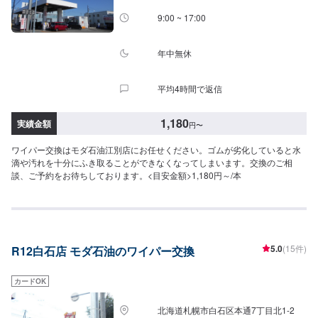
9:00 ~ 17:00
年中無休
平均4時間で返信
1,180
実績金額
円
〜
ワイパー交換はモダ石油江別店にお任せください。ゴムが劣化していると水
滴や汚れを十分にふき取ることができなくなってしまいます。交換のご相
談、ご予約をお待ちしております。<目安金額>1,180円～/本
5.0
(15件)
R12白石店 モダ石油のワイパー交換
カードOK
北海道札幌市白石区本通7丁目北1-2