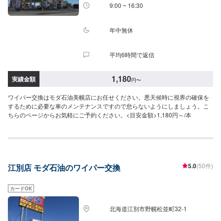
9:00 ~ 16:30
年中無休
平均6時間で返信
1,180
実績金額
円
〜
ワイパー交換はモダ石油美幌店にお任せください。悪天候時に視界の確保を
するために必要な車のメンテナンスですので怠らないようにしましょう。こ
ちらのページからお気軽にご予約ください。<目安金額>1,180円～/本
5.0
(50件)
江別店 モダ石油のワイパー交換
カードOK
北海道江別市野幌松並町32-1