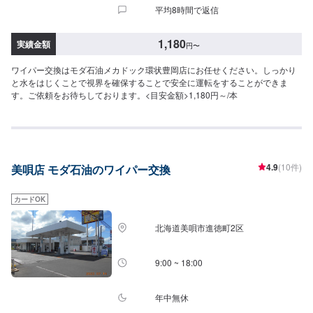
平均8時間で返信
1,180
実績金額
円
〜
ワイパー交換はモダ石油メカドック環状豊岡店にお任せください。しっかり
と水をはじくことで視界を確保することで安全に運転をすることができま
す。ご依頼をお待ちしております。<目安金額>1,180円～/本
4.9
(10件)
美唄店 モダ石油のワイパー交換
カードOK
北海道美唄市進徳町2区
9:00 ~ 18:00
年中無休