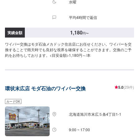
水曜
平均4時間で返信
1,180
実績金額
円
〜
ワイパー交換はモダ石油メカドック住吉店にお任せください。ワイパーを交
換することで雨天時でも良好な視界を確保することができます。交換のご予
約をお待ちしております。<目安金額>1,180円～/本
5.0
(29件)
環状末広店 モダ石油のワイパー交換
カードOK
北海道旭川市末広５条4丁目1-1
9:00 ~ 17:00