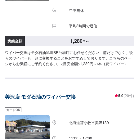
年中無休
平均3時間で返信
1,280
実績金額
円
〜
ワイパー交換はモダ石油旭川BP台場店にお任せください。前だけでなく、後
ろのワイパーも一緒に交換することをおすすめしております。こちらのペー
ジからお気軽にご予約ください。<目安金額>1,280円～/本（夏ワイパー）
5.0
(20件)
美沢店 モダ石油のワイパー交換
カードOK
北海道苫小牧市美沢139
11:00 ~ 17:00