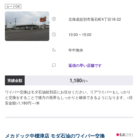
カードOK
北海道紋別市落石町4丁目18-22
10:00 ~ 15:00
年中無休
返信の早い店舗です
1,180
実績金額
円
〜
ワイパー交換はモダ石油紋別店にお任せください。リアワイパーもしっかり
と交換をすることで後方の視界もしっかりと確保できるようになります。<目
安金額>1,180円～/本
5.0
(2件)
メカドック中標津店 モダ石油のワイパー交換