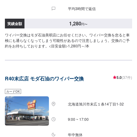
平均3時間で返信
1,280
実績金額
円
〜
ワイパー交換はモダ石油美唄店にお任せください。ワイパー交換を怠ると車
検にも通らなくなってしまう可能性があるので注意しましょう。交換のご予
約をお待ちしております。<目安金額>1,280円～/本
5.0
(37件)
R40末広店 モダ石油のワイパー交換
カードOK
北海道旭川市末広１条14丁目1-32
9:00 ~ 17:00
年中無休