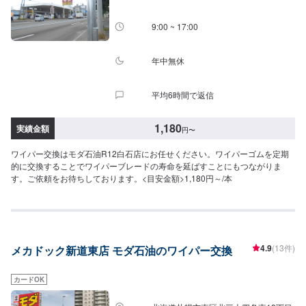
9:00 ~ 17:00
年中無休
平均6時間で返信
1,180
実績金額
円
〜
ワイパー交換はモダ石油R12白石店にお任せください。ワイパーゴムを定期
的に交換することでワイパーブレードの寿命を延ばすことにもつながりま
す。ご依頼をお待ちしております。<目安金額>1,180円～/本
4.9
(13件)
メカドック新道東店 モダ石油のワイパー交換
カードOK