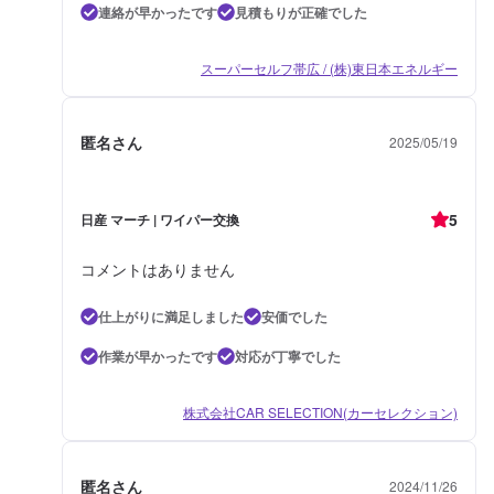
連絡が早かったです
見積もりが正確でした
スーパーセルフ帯広 / (株)東日本エネルギー
匿名さん
2025/05/19
5
日産 マーチ | ワイパー交換
コメントはありません
仕上がりに満足しました
安価でした
作業が早かったです
対応が丁寧でした
株式会社CAR SELECTION(カーセレクション)
匿名さん
2024/11/26