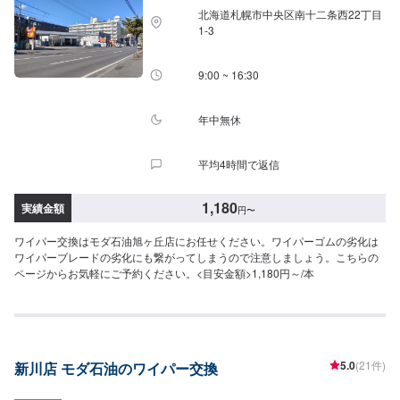
北海道札幌市中央区南十二条西22丁目
1-3
9:00 ~ 16:30
年中無休
平均4時間で返信
1,180
実績金額
円
〜
ワイパー交換はモダ石油旭ヶ丘店にお任せください。ワイパーゴムの劣化は
ワイパーブレードの劣化にも繋がってしまうので注意しましょう。こちらの
ページからお気軽にご予約ください。<目安金額>1,180円～/本
5.0
(21件)
新川店 モダ石油のワイパー交換