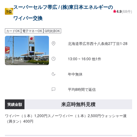
スーパーセルフ帯広 / (株)東日本エネルギーの
1位
4.9
(68件)
ワイパー交換
カードOK
電子マネーOK
QR決済OK
北海道帯広市西十八条南27丁目1-28
13:00 ~ 16:00 他1件
年中無休
平均8時間で返信
来店時無料見積
実績金額
ワイパー（１本）1,200円スノーワイパー（１本）2,500円ウォッシャー液
（満タン）400円