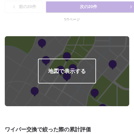
前の
20
件
次の
20
件
1
/
1
ページ
地図で表示する
ワイパー交換で絞った際の累計評価