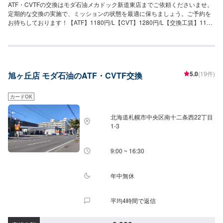
ATF・CVTFの交換はモダ石油メカドック新道東店までご依頼くださいませ。
定期的な交換の実施で、ミッションの状態を最適に保ちましょう。ご予約を
お待ちしております！【ATF】1180円/L【CVT】1280円/L【交換工賃】1100
円
5.0
(19件)
旭ヶ丘店 モダ石油のATF・CVTF交換
カードOK
北海道札幌市中央区南十二条西22丁目
1-3
9:00 ~ 16:30
年中無休
平均4時間で返信