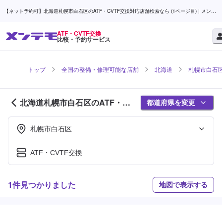
【ネット予約可】北海道札幌市白石区のATF・CVTF交換対応店舗検索なら (1ページ目) | メンテ
モ
ATF・CVTF交換
比較・予約サービス
トップ
全国の整備・修理可能な店舗
北海道
札幌市白石
北海道札幌市白石区のATF・
都道府県を変更
CVTF交換対応店舗紹介 (1ページ
目)
札幌市白石区
ATF・CVTF交換
1件見つかりました
地図で表示する