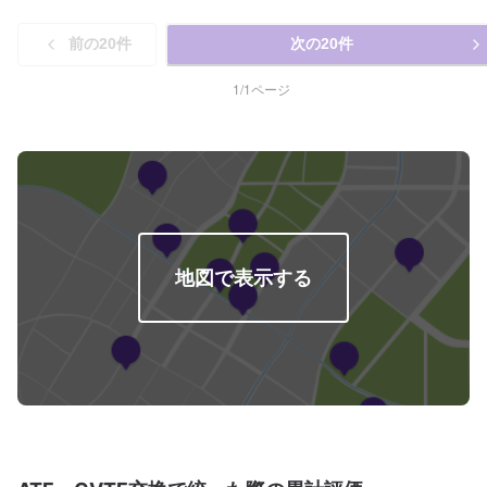
前の
20
件
次の
20
件
1
/
1
ページ
地図で表示する