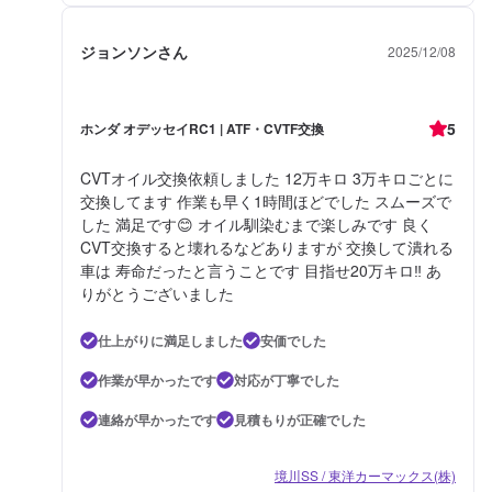
ジョンソンさん
2025/12/08
5
ホンダ オデッセイRC1 | ATF・CVTF交換
CVTオイル交換依頼しました 12万キロ 3万キロごとに
交換してます 作業も早く1時間ほどでした スムーズで
した 満足です😊 オイル馴染むまで楽しみです 良く
CVT交換すると壊れるなどありますが 交換して潰れる
車は 寿命だったと言うことです 目指せ20万キロ‼️ あ
りがとうございました
仕上がりに満足しました
安価でした
作業が早かったです
対応が丁寧でした
連絡が早かったです
見積もりが正確でした
境川SS / 東洋カーマックス(株)