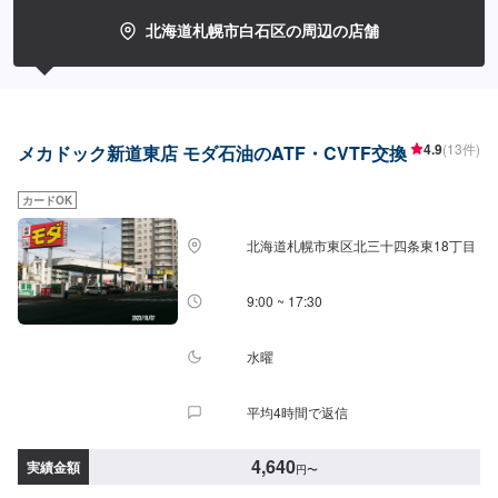
北海道札幌市白石区の周辺の店舗
4.9
(13件)
メカドック新道東店 モダ石油のATF・CVTF交換
カードOK
北海道札幌市東区北三十四条東18丁目
9:00 ~ 17:30
水曜
平均4時間で返信
4,640
実績金額
円
〜