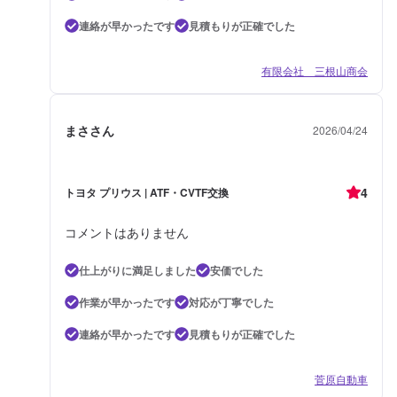
連絡が早かったです
見積もりが正確でした
有限会社 三根山商会
まささん
2026/04/24
4
トヨタ プリウス | ATF・CVTF交換
コメントはありません
仕上がりに満足しました
安価でした
作業が早かったです
対応が丁寧でした
連絡が早かったです
見積もりが正確でした
菅原自動車