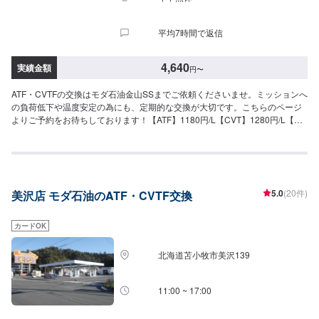
平均7時間で返信
4,640
実績金額
円
〜
ATF・CVTFの交換はモダ石油金山SSまでご依頼くださいませ。ミッションへ
の負荷低下や温度安定の為にも、定期的な交換が大切です。こちらのページ
よりご予約をお待ちしております！【ATF】1180円/L【CVT】1280円/L【交
換工賃】1100円
5.0
(20件)
美沢店 モダ石油のATF・CVTF交換
カードOK
北海道苫小牧市美沢139
11:00 ~ 17:00