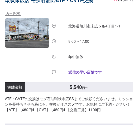
環状末広店 モダ石油のATF・CVTF交換
カードOK
北海道旭川市末広５条4丁目1-1
9:00 ~ 17:00
年中無休
返信の早い店舗です
5,540
実績金額
円
〜
ATF・CVTFの交換はモダ石油環状末広SSまでご依頼くださいませ。ミッショ
ンを長持ちさせる為にも、交換がオススメです。お気軽にご予約ください！
【ATF】1,480円/L【CVT】1,480円/L【交換工賃】1100円