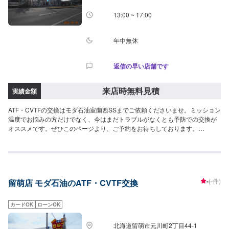
13:00 ~ 17:00
年中無休
返信の早い店舗です
来店時無料見積
実績金額
ATF・CVTFの交換はモダ石油室蘭西SSまでご依頼くださいませ。ミッション
温度でお悩みの方だけでなく、今はまだトラブルがなくとも予防での交換が
オススメです。ぜひこのページより、ご予約をお待ちしております。
【ATF】1480円/L【CVT】1480円/L【交換工賃】1100円
-
(-件)
留萌店 モダ石油のATF・CVTF交換
カードOK
ローンOK
北海道留萌市元川町2丁目44-1