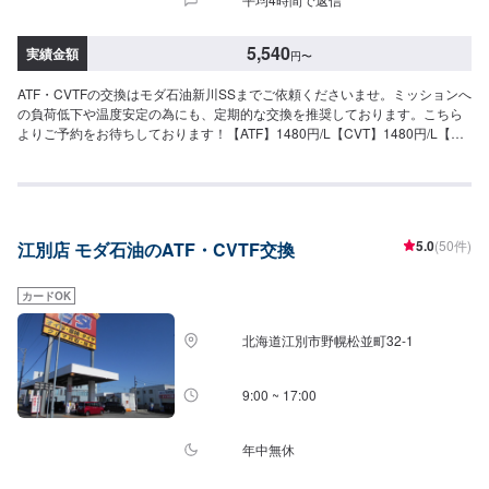
5,540
実績金額
円
〜
ATF・CVTFの交換はモダ石油新川SSまでご依頼くださいませ。ミッションへ
の負荷低下や温度安定の為にも、定期的な交換を推奨しております。こちら
よりご予約をお待ちしております！【ATF】1480円/L【CVT】1480円/L【交
換工賃】1100円
5.0
(50件)
江別店 モダ石油のATF・CVTF交換
カードOK
北海道江別市野幌松並町32-1
9:00 ~ 17:00
年中無休