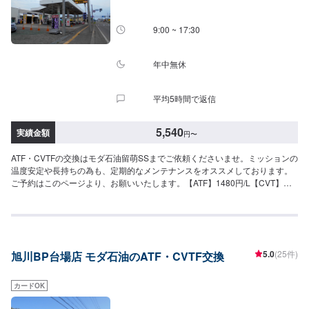
9:00 ~ 17:30
年中無休
平均5時間で返信
5,540
実績金額
円
〜
ATF・CVTFの交換はモダ石油留萌SSまでご依頼くださいませ。ミッションの
温度安定や長持ちの為も、定期的なメンテナンスをオススメしております。
ご予約はこのページより、お願いいたします。【ATF】1480円/L【CVT】
1480円/L【交換工賃】1100円
5.0
(25件)
旭川BP台場店 モダ石油のATF・CVTF交換
カードOK