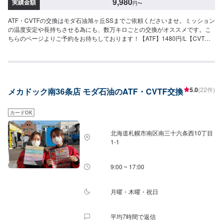
9,980
実績金額
円
〜
ATF・CVTFの交換はモダ石油旭ヶ丘SSまでご依頼くださいませ。ミッション
の温度安定や長持ちさせる為にも、数万キロごとの交換がオススメです。こ
ちらのページよりご予約をお待ちしております！【ATF】1480円/L【CVT】
1480円/L【交換工賃】1100円
5.0
(22件)
メカドック南36条店 モダ石油のATF・CVTF交換
カードOK
北海道札幌市南区南三十六条西10丁目
1-1
9:00 ~ 17:00
月曜・木曜・祝日
平均7時間で返信