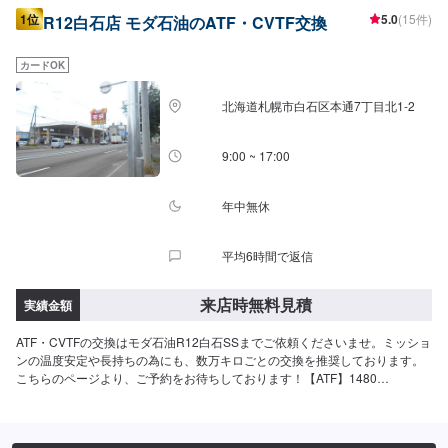
1位
5.0
(15件)
R12白石店 モダ石油のATF・CVTF交換
カードOK
北海道札幌市白石区本通7丁目北1-2
9:00 ~ 17:00
年中無休
平均6時間で返信
来店時無料見積
実績金額
ATF・CVTFの交換はモダ石油R12白石SSまでご依頼くださいませ。ミッショ
ンの温度安定や長持ちの為にも、数万キロごとの交換を推奨しております。
こちらのページより、ご予約をお待ちしております！【ATF】1480
円/L【CVT】1480円/L【交換工賃】1100円