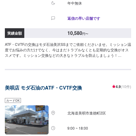
年中無休
返信の早い店舗です
10,580
実績金額
円
〜
ATF・CVTFの交換はモダ石油美沢SSまでご依頼くださいませ。ミッション温
度でお悩みの方だけでなく、今はまだトラブルなくとも定期的な交換がオス
スメです。ミッション交換などの大きなトラブルを防止しましょう！
【ATF】1580円/L【CVT】1580円/L【交換工賃】1100円
4.9
(10件)
美唄店 モダ石油のATF・CVTF交換
カードOK
北海道美唄市進徳町2区
9:00 ~ 18:00