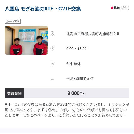
5.0
(12件)
八雲店 モダ石油のATF・CVTF交換
カードOK
北海道二海郡八雲町内浦町240-5
9:00 ~ 18:00
年中無休
平均3時間で返信
9,000
実績金額
円
〜
ATF・CVTFの交換はモダ石油八雲SSまでご依頼くださいませ。ミッション温
度でお悩みの方や、まずは点検してほしいなどのご依頼でも喜んでお受けい
たします！ぜひこのページより、ご予約いただけることをお待ちしておりま
す。【ATF】1580円/L【CVT】1580円/L【交換工賃】1100円