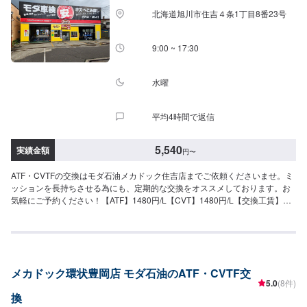
北海道旭川市住吉４条1丁目8番23号
9:00 ~ 17:30
水曜
平均4時間で返信
5,540
実績金額
円
〜
ATF・CVTFの交換はモダ石油メカドック住吉店までご依頼くださいませ。ミ
ッションを長持ちさせる為にも、定期的な交換をオススメしております。お
気軽にご予約ください！【ATF】1480円/L【CVT】1480円/L【交換工賃】
1100円
メカドック環状豊岡店 モダ石油のATF・CVTF交
5.0
(8件)
換