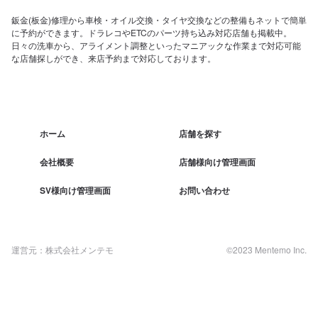
鈑金(板金)修理から車検・オイル交換・タイヤ交換などの整備もネットで簡単
に予約ができます。ドラレコやETCのパーツ持ち込み対応店舗も掲載中。
日々の洗車から、アライメント調整といったマニアックな作業まで対応可能
な店舗探しができ、来店予約まで対応しております。
ホーム
店舗を探す
会社概要
店舗様向け管理画面
SV様向け管理画面
お問い合わせ
運営元：株式会社メンテモ
©2023 Mentemo Inc.