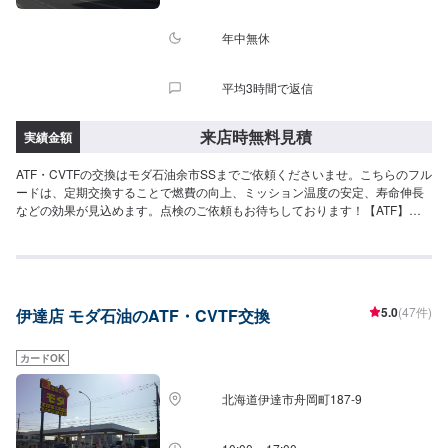
年中無休
平均3時間で返信
来店時無料見積
実績金額
ATF・CVTFの交換はモダ石油余市SSまでご依頼くださいませ。こちらのフル
ードは、定期交換することで燃費の向上、ミッション温度の安定、寿命伸長
などの効果が見込めます。点検のご依頼もお待ちしております！【ATF】
1480円/L【CVT】1480円/L【交換工賃】1100円
5.0
(47件)
伊達店 モダ石油のATF・CVTF交換
カードOK
北海道伊達市舟岡町187-9