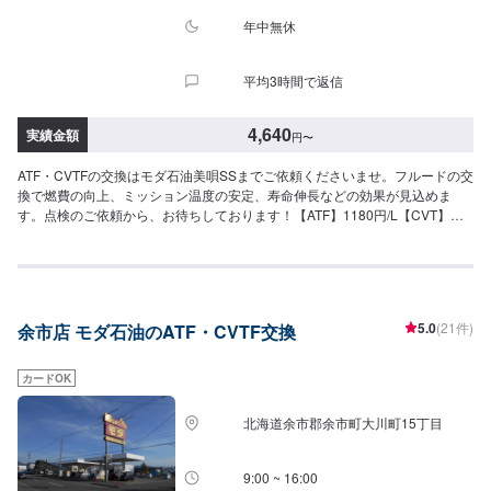
年中無休
平均3時間で返信
4,640
実績金額
円
〜
ATF・CVTFの交換はモダ石油美唄SSまでご依頼くださいませ。フルードの交
換で燃費の向上、ミッション温度の安定、寿命伸長などの効果が見込めま
す。点検のご依頼から、お待ちしております！【ATF】1180円/L【CVT】
1280円/L【交換工賃】1100円
5.0
(21件)
余市店 モダ石油のATF・CVTF交換
カードOK
北海道余市郡余市町大川町15丁目
9:00 ~ 16:00