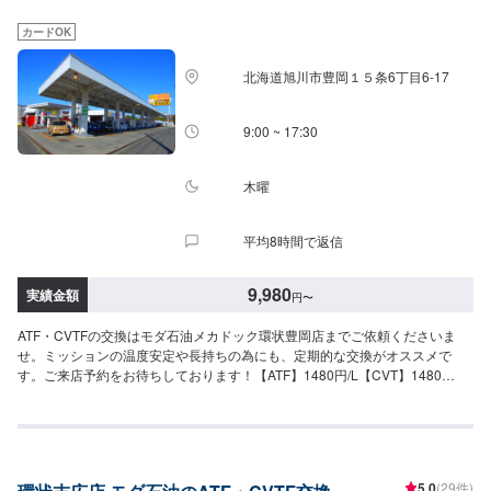
カードOK
北海道旭川市豊岡１５条6丁目6-17
9:00 ~ 17:30
木曜
平均8時間で返信
9,980
実績金額
円
〜
ATF・CVTFの交換はモダ石油メカドック環状豊岡店までご依頼くださいま
せ。ミッションの温度安定や長持ちの為にも、定期的な交換がオススメで
す。ご来店予約をお待ちしております！【ATF】1480円/L【CVT】1480
円/L【交換工賃】1100円
5.0
(29件)