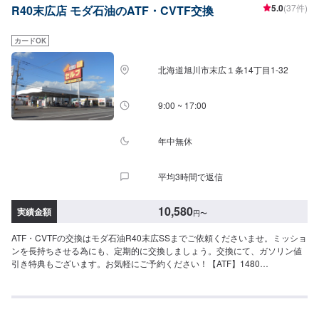
5.0
(37件)
R40末広店 モダ石油のATF・CVTF交換
カードOK
北海道旭川市末広１条14丁目1-32
9:00 ~ 17:00
年中無休
平均3時間で返信
10,580
実績金額
円
〜
ATF・CVTFの交換はモダ石油R40末広SSまでご依頼くださいませ。ミッショ
ンを長持ちさせる為にも、定期的に交換しましょう。交換にて、ガソリン値
引き特典もございます。お気軽にご予約ください！【ATF】1480
円/L【CVT】1480円/L【交換工賃】1100円