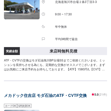
北海道旭川市台場２条3丁目3-3
9:00 ~ 17:30
年中無休
平均3時間で返信
来店時無料見積
実績金額
ATF・CVTFの交換はモダ石油旭川BP台場SSまでご依頼くださいませ。ミッ
ションを長持ちさせる為にも、定期的な交換がオススメでございます。まず
はお気軽にご来店予約をお待ちしております。【ATF】1580円/L【CVT】
1580円/L【交換工賃】1100円
5.0
(21件)
メカドック住吉店 モダ石油のATF・CVTF交換
カードOK
QR決済OK