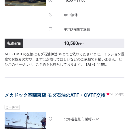
10:00 ~ 17:00
年中無休
平均3時間で返信
10,580
実績金額
円
〜
ATF・CVTFの交換はモダ石油伊達SSまでご依頼くださいませ。ミッション温
度でお悩みの方や、まずは点検してほしいなどのご依頼でも構いません。ぜ
ひこのページより、ご予約をお待ちしております。【ATF】1180
円/L【CVT】1280円/L【交換工賃】1500円
5.0
(29件)
メカドック室蘭東店 モダ石油のATF・CVTF交換
カードOK
北海道登別市栄町2-3-1