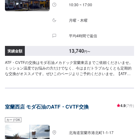
10:30 ~ 17:00
月曜・木曜
平均4時間で返信
13,740
実績金額
円
〜
ATF・CVTFの交換はモダ石油メカドック室蘭東店までご依頼くださいませ。
ミッション温度でお悩みの方だけでなく、今はまだトラブルなくとも定期的
な交換がオススメです。ぜひこのページよりご予約くださいませ。【ATF】
1580円/L【CVT】1580円/L【交換工賃】1100円
4.9
(7件)
室蘭西店 モダ石油のATF・CVTF交換
カードOK
北海道室蘭市港北町1-1-17