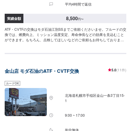
平均4時間で返信
8,500
実績金額
円
〜
ATF・CVTFの交換はモダ石油江別SSまでご依頼くださいませ。フルードの交
換では、燃費向上、ミッション温度安定、寿命伸長などの効果を見込むこと
ができます。もちろん、点検してほしいなどのご依頼もお待ちしておりま
す。【ATF】1180円/L【CVT】1480円/L【交換工賃】1100円
5.0
(11件)
金山店 モダ石油のATF・CVTF交換
カードOK
北海道札幌市手稲区金山一条3丁目15-
1
9:00 ~ 17:00
年中無休