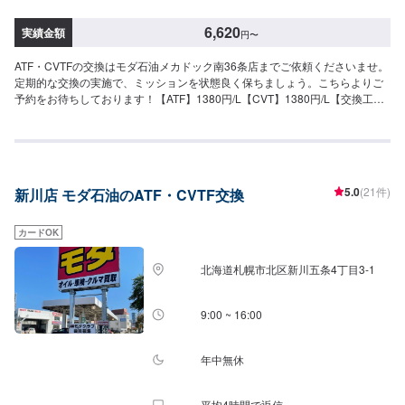
6,620
実績金額
円
〜
ATF・CVTFの交換はモダ石油メカドック南36条店までご依頼くださいませ。
定期的な交換の実施で、ミッションを状態良く保ちましょう。こちらよりご
予約をお待ちしております！【ATF】1380円/L【CVT】1380円/L【交換工
賃】1100円
5.0
(21件)
新川店 モダ石油のATF・CVTF交換
カードOK
北海道札幌市北区新川五条4丁目3-1
9:00 ~ 16:00
年中無休
平均4時間で返信