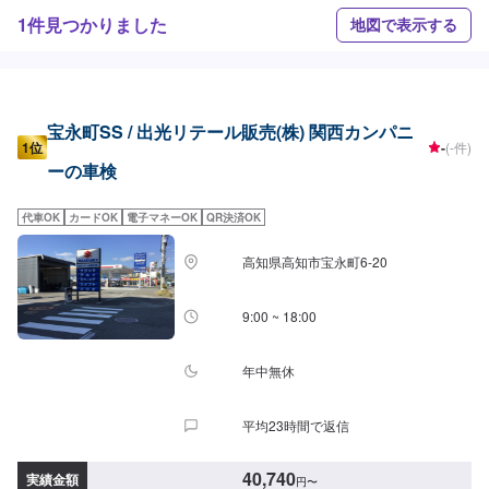
1件見つかりました
地図で表示する
宝永町SS / 出光リテール販売(株) 関西カンパニ
1位
-
(-件)
ーの車検
代車OK
カードOK
電子マネーOK
QR決済OK
高知県高知市宝永町6-20
9:00 ~ 18:00
年中無休
平均23時間で返信
40,740
実績金額
円
〜