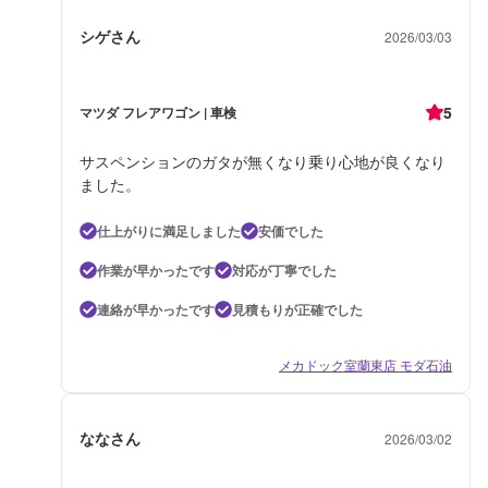
シゲさん
2026/03/03
5
マツダ フレアワゴン | 車検
サスペンションのガタが無くなり乗り心地が良くなり
ました。
仕上がりに満足しました
安価でした
作業が早かったです
対応が丁寧でした
連絡が早かったです
見積もりが正確でした
メカドック室蘭東店 モダ石油
ななさん
2026/03/02