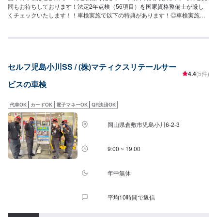
問もお待ちしております！法定2年点検（56項目）を国家資格整備士が厳し
くチェックいたします！！車検実施で以下の特典があります！◎車検実施で
燃料5円/ℓ引きクーポン（月1回／6ヶ月）発券※※6ヶ月点検(3,300円)の実施で
さらに6ヶ月延長のクーポン券を進呈《車検料金詳細（代行料は0円）》車検
基本料（=法定2年点検作業料＋事前点検作業料＋通検作業料）【全車一律】
16,500円→初回（新車3年目）車検特典として3,300円割引ございます。※車
検基本料を含めた車検費用については以下をご確認ください。◉軽自動車(ア
セルフ児島小川SS / (株)マティクスリテールサー
ルト、タントなど)車検総額：42,840円[内訳]車検基本料：16,500円法定費
4.4
(5件)
用：26,340円(下記合計)重量税｜6,600円証紙・印紙代｜2,200円自賠責保険
ビスの車検
｜17,540円◉小型自動車：車両重量１.０t以下(パッソ、マーチなど)車検総
額：52,750円[内訳]車検基本料：16,500円法定費用：36,250円(下記合計)重量
税｜16,400円証紙・印紙代｜2,200円自賠責保険｜17,650円◉中型自動車：車
代車OK
カードOK
電子マネーOK
QR決済OK
両重量１.０-１.５t以下(ルーミー、フィットなど)車検総額：60,950円[内訳]車
検基本料：16,500円法定費用：44,450円(下記合計)重量税｜24,600円証紙・
岡山県倉敷市児島小川6-2-3
印紙代｜2,200円自賠責保険｜17,650円◉大型自動車：車両重量１.５-２.０t以
下(レクサスIS、フォレスターなど)車検総額：69,250円[内訳]車検基本料：
16,500円法定費用：52,750円(下記合計)重量税｜32,800円証紙・印紙代｜
9:00 ~ 19:00
2,300円自賠責保険｜17,650円▶︎代車について◀︎レンタカー貸出：＋2,200円
（免責補償加入代金として）料金が発生します。＜注意事項＞⚫︎「エコカー
減税車」「エコカー」「新車登録後13年以上経過車」「新車登録後18年以上
年中無休
経過車」の重量税は表記金額とは異なります。⚫︎不具合箇所の部品代・整備
費用は含まないため、上記金額に追加の費用がかかる場合もございます。⚫︎
平均10時間で返信
法定費用は法令により変わる可能性がございます。⚫︎重量税は一般車両重量
で表記しています。一部ハイブリッドカー・エコカーは重量税が減税の場合
がございます。＜その他留意点＞⚫︎3ナンバーの印紙・証紙代は2,300円⚫︎並