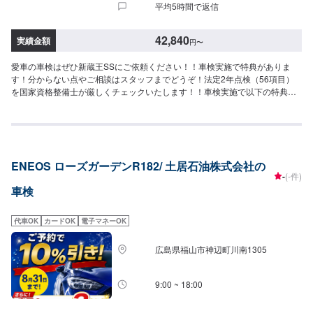
平均5時間で返信
42,840
実績金額
円
〜
愛車の車検はぜひ新蔵王SSにご依頼ください！！車検実施で特典がありま
す！分からない点やご相談はスタッフまでどうぞ！法定2年点検（56項目）
を国家資格整備士が厳しくチェックいたします！！車検実施で以下の特典が
あります！◎ガソリン・軽油5円/ℓ引きクーポン（月1回／6ヶ月）発券※◎洗
車・車内清掃サービス※6ヶ月点検(3,300円)の実施でさらに6ヶ月延長のクー
ポン券を進呈《車検料金詳細（代行料は0円）》車検基本料（=法定2年点検
作業料＋事前点検作業料＋通検作業料）【全車一律】16,500円→初回（新車
3年目）車検特典として3,300円割引ございます。※車検基本料を含めた車検
ENEOS ローズガーデンR182/ 土居石油株式会社の
費用については以下をご確認ください。◉軽自動車(N-BOX、ムーヴなど)車検
-
(-件)
総額：42,840円[内訳]車検基本料：16,500円法定費用：26,340円(下記合計)重
車検
量税｜6,600円証紙・印紙代｜2,200円自賠責保険｜17,540円◉小型自動車：
車両重量１.０t以下(パッソ、ミラージュなど)車検総額：52,750円[内訳]車検
基本料：16,500円法定費用：36,250円(下記合計)重量税｜16,400円証紙・印
代車OK
カードOK
電子マネーOK
紙代｜2,200円自賠責保険｜17,650円◉中型自動車：車両重量１.０-１.５t以下
(ヤリスクロス、フィットなど)車検総額：60,950円[内訳]車検基本料：16,500
広島県福山市神辺町川南1305
円法定費用：44,450円(下記合計)重量税｜24,600円証紙・印紙代｜2,200円自
賠責保険｜17,650円◉大型自動車：車両重量１.５-２.０t以下(ノア、CX-5など)
車検総額：69,250円[内訳]車検基本料：16,500円法定費用：52,750円(下記合
9:00 ~ 18:00
計)重量税｜32,800円証紙・印紙代｜2,300円自賠責保険｜17,650円▶︎代車に
ついて◀︎レンタカー貸出：＋2,200円（免責補償加入代金として）料金が発生