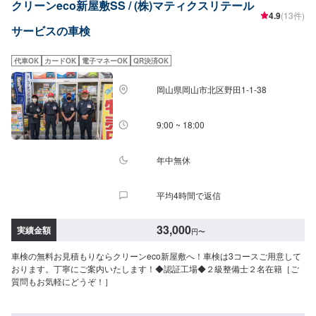
クリーンeco新屋敷SS / (株)マティクスリテール
10％OFF※車検日より2年有効／発行店のみ有効／再発行不可
4.9
(13件)
サービスの車検
代車OK
カードOK
電子マネーOK
QR決済OK
岡山県岡山市北区野田1-1-38
9:00 ~ 18:00
年中無休
平均4時間で返信
33,000
実績金額
円
〜
車検の無料お見積もりならクリーンeco新屋敷へ！車検は3コースご用意して
おります。丁寧にご案内いたします！◆認証工場◆２級整備士２名在籍［ご
質問もお気軽にどうぞ！］