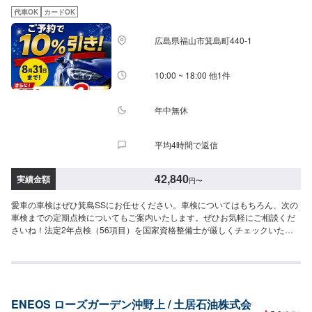
代車OK
カードOK
広島県福山市箕島町440-1
10:00 ~ 18:00 他1件
年中無休
平均4時間で返信
42,840
実績金額
円
〜
愛車の車検はぜひ箕島SSにお任せください。車検についてはもちろん、次の
車検までの定期点検についてもご案内いたします。ぜひお気軽にご相談くだ
さいね！法定2年点検（56項目）を国家資格整備士が厳しくチェックいたし
ます！！車検実施で以下の特典があります！◎車検実施で燃料5円/ℓ引きクー
ポン（月1回／6ヶ月）発券※※6ヶ月点検(3,300円)の実施でさらに6ヶ月延長
のクーポン券を進呈《車検料金詳細（代行料は0円）》車検基本料（=法定2
年点検作業料＋事前点検作業料＋通検作業料）【全車一律】16,500円→初回
（新車3年目）車検特典として3,300円割引ございます。※車検基本料を含め
ENEOS ローズガーデン沖野上 / 土居石油株式会
た車検費用については以下をご確認ください。◉軽自動車(N-ONE、タントな