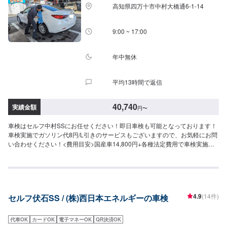
前・・・1,000円割引【リピーター様割引】・5,000円◇注意事項◇・追加交
高知県四万十市中村大橋通6-1-14
換等必要な場合は、別途お見積もりご請求させていただきます。・輸入車(レ
クサスを含む)+11,000円・Wタイヤ+22,000円・13年以上経過したお車やエ
コカー減税対象車につきましては、重量税が変動するため上記の価格と違う
9:00 ~ 17:00
場合がございます。・他の割引サービスとの併用は不可となっております。
年中無休
平均13時間で返信
40,740
実績金額
円
〜
車検はセルフ中村SSにお任せください！即日車検も可能となっております！
車検実施でガソリン代8円/L引きのサービスもございますので、お気軽にお問
い合わせください！<費用目安>国産車14,800円+各種法定費用で車検実施可
能です。◇以下は参考価格◇⚫︎軽自動車（N-BOX・ムーヴなど）｜車検基本
料14,800円↓各種法定料金合計25,940円（合計）40,740円最大割引適用で
▶︎36,740円⚫︎小型車（フィット・スイフトなど）｜車検基本料14,800円↓各
種法定料金合計35,850円（合計）50,650円最大割引適用で▶︎46,650円⚫︎中型
車（C-HR・CX-3など）｜車検基本料14,800円↓各種法定料金合計44,050円
4.9
(14件)
セルフ伏石SS / (株)西日本エネルギーの車検
（合計）58,850円最大割引適用で▶︎54,850円⚫︎大型車（ステップワゴンな
ど）｜車検基本料14,800円↓各種法定料金合計52,250円（合計）67,050円最
大割引適用で▶︎合計63,050円＜注意＞・追加交換等必要な場合は、別途お見
代車OK
カードOK
電子マネーOK
QR決済OK
積もりご請求させていただきます。