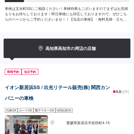
車検は宝永町SSにご相談ください！車検特典もございますのでまずはお見積
もりをお待ちしております！即日車検にも対応しておりますので、ぜひこち
らのページからご予約くださいませ！！【当店の車検】・無料見積・立ち会
い車検・輸入車対応<費用目安>国産車14,800円+各種法定費用===以下参考価
格===⚫︎軽自動車（スペーシア・キャンバスなど）｜車検基本料14,800円↓各
種法定料金合計25,940円（合計）40,740円⚫︎小型車（ブーン・iQなど）｜車
検基本料14,800円↓各種法定料金合計35,850円（合計）50,650円⚫︎中型車
（ノート・インプレッサなど）｜車検基本料14,800円↓各種法定料金合計
高知県高知市の周辺の店舗
44,050円（合計）58,850円⚫︎大型車（ステップワゴンなど）｜車検基本料
14,800円↓各種法定料金合計52,250円（合計）67,050円※注意事項※・追加交
換等必要な場合は、別途お見積もりご請求させていただきます。
即時予約
当日予約
イオン新居浜SS / 出光リテール販売(株) 関西カン
5.0
(2件)
パニーの車検
代車OK
カードOK
電子マネーOK
QR決済OK
愛媛県新居浜市前田町4-15