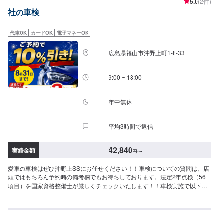
5.0
(2件)
ど)車検総額：42,840円[内訳]車検基本料：16,500円法定費用：26,340円(下記
社の車検
合計)重量税｜6,600円証紙・印紙代｜2,200円自賠責保険｜17,540円◉小型自
動車：車両重量１.０t以下(スイフト、マーチなど)車検総額：52,750円[内訳]
車検基本料：16,500円法定費用：36,250円(下記合計)重量税｜16,400円証
代車OK
カードOK
電子マネーOK
紙・印紙代｜2,200円自賠責保険｜17,650円◉中型自動車：車両重量１.０-１.
５t以下(CX-3、ヴェゼルなど)車検総額：60,950円[内訳]車検基本料：16,500
広島県福山市沖野上町1-8-33
円法定費用：44,450円(下記合計)重量税｜24,600円証紙・印紙代｜2,200円自
賠責保険｜17,650円◉大型自動車：車両重量１.５-２.０t以下(ノア、スカイラ
インなど)車検総額：69,250円[内訳]車検基本料：16,500円法定費用：52,750
9:00 ~ 18:00
円(下記合計)重量税｜32,800円証紙・印紙代｜2,300円自賠責保険｜17,650円
▶︎代車について◀︎レンタカー貸出：＋2,200円（免責補償加入代金として）料
金が発生します。＜注意事項＞⚫︎「エコカー減税車」「エコカー」「新車登
年中無休
録後13年以上経過車」「新車登録後18年以上経過車」の重量税は表記金額と
は異なります。⚫︎不具合箇所の部品代・整備費用は含まないため、上記金額
平均3時間で返信
に追加の費用がかかる場合もございます。⚫︎法定費用は法令により変わる可
能性がございます。⚫︎重量税は一般車両重量で表記しています。一部ハイブ
リッドカー・エコカーは重量税が減税の場合がございます。＜その他留意点
42,840
実績金額
円
〜
＞⚫︎3ナンバーの印紙・証紙代は2,300円⚫︎並行輸入社・一部外車・違法改造
社は受付ていません⚫︎会社・RV・1BOX・トラックなどは別途見積⚫︎代車はレ
愛車の車検はぜひ沖野上SSにお任せください！！車検についての質問は、店
ンタカー（免責補償加入済）を準備
頭ではもちろん予約時の備考欄でもお待ちしております。法定2年点検（56
項目）を国家資格整備士が厳しくチェックいたします！！車検実施で以下の
特典があります！◎車検実施で燃料5円/ℓ引きクーポン（月1回／6ヶ月）発券
※※6ヶ月点検(3,300円)の実施でさらに6ヶ月延長のクーポン券を進呈《車検料
金詳細（代行料は0円）》車検基本料（=法定2年点検作業料＋事前点検作業