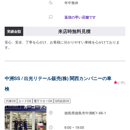
します。＜注意事項＞⚫︎「エコカー減税車」「エコカー」「新車登録後13年
年中無休
以上経過車」「新車登録後18年以上経過車」の重量税は表記金額とは異なり
ます。⚫︎不具合箇所の部品代・整備費用は含まないため、上記金額に追加の
返信の早い店舗です
費用がかかる場合もございます。⚫︎法定費用は法令により変わる可能性がご
ざいます。⚫︎重量税は一般車両重量で表記しています。一部ハイブリッドカ
ー・エコカーは重量税が減税の場合がございます。＜その他留意点＞⚫︎3ナン
来店時無料見積
実績金額
バーの印紙・証紙代は2,300円⚫︎並行輸入社・一部外車・違法改造社は受付て
いません⚫︎会社・RV・1BOX・トラックなどは別途見積⚫︎代車はレンタカー
安心、安全、丁寧を心がけ、お客様に分かりやすい車検を心がけておりま
（免責補償加入済）を準備
す。
中洲SS / 出光リテール販売(株) 関西カンパニーの車
-
(-件)
検
代車OK
カードOK
電子マネーOK
QR決済OK
徳島県徳島市中洲町1-66-1
9:00 ~ 19:00