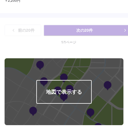
＋2,200円
前の
20
件
次の
20
件
1
/
1
ページ
地図で表示する