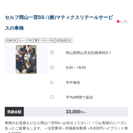
セルフ岡山一宮SS / (株)マティクスリテールサービ
-
(-件)
スの車検
代車OK
カードOK
電子マネーOK
QR決済OK
岡山県岡山市北区楢津652-1
9:00 ~ 18:00
年中無休
平均4時間で返信
33,000
実績金額
円
〜
車検のお見積もりなら岡山一宮SSへお任せください！！◎お客様のニーズに
合ったご提案をします。＜注意事項＞外国産自動車＋6,000円ハイブリッド車