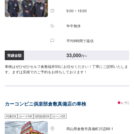
9:00 ~ 19:00
年中無休
平均9時間で返信
33,000
実績金額
円
〜
車検はぜひぜひセルフ倉敷福井SSにお任せください！丁寧にご説明いたしま
す。まずは見積でのご予約をお待ちしております！
-
(-件)
カーコンビニ俱楽部倉敷真備店の車検
代車OK
カードOK
QR決済OK
ローンOK
岡山県倉敷市真備町川辺88-1