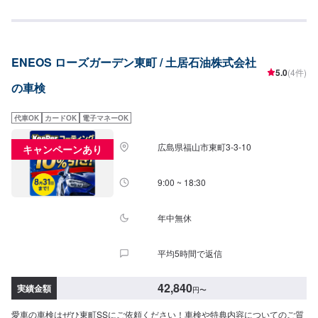
ENEOS ローズガーデン東町 / 土居石油株式会社
5.0
(4件)
の車検
代車OK
カードOK
電子マネーOK
広島県福山市東町3-3-10
キャンペーンあり
9:00 ~ 18:30
年中無休
平均5時間で返信
42,840
実績金額
円
〜
愛車の車検はぜひ東町SSにご依頼ください！車検や特典内容についてのご質