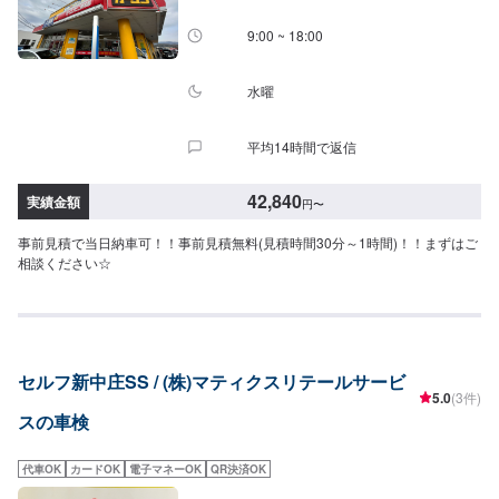
9:00 ~ 18:00
水曜
平均14時間で返信
42,840
実績金額
円
〜
事前見積で当日納車可！！事前見積無料(見積時間30分～1時間)！！まずはご
相談ください☆
セルフ新中庄SS / (株)マティクスリテールサービ
5.0
(3件)
スの車検
代車OK
カードOK
電子マネーOK
QR決済OK