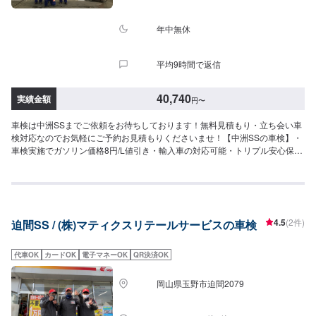
年中無休
平均9時間で返信
40,740
実績金額
円
〜
車検は中洲SSまでご依頼をお待ちしております！無料見積もり・立ち会い車
検対応なのでお気軽にご予約お見積もりくださいませ！【中洲SSの車検】・
車検実施でガソリン価格8円/L値引き・輸入車の対応可能・トリプル安心保証
あり・5,000円のリピート割引あり<費用目安>国産車14,800円+各種法定費用
===以下参考価格===⚫︎軽自動車（ハスラー・ミラなど）｜車検基本料14,800
円↓各種法定料金合計25,940円（合計）40,740円最大割引適用で▶︎合計
35,740円⚫︎小型車（ブーン・パッソなど）｜車検基本料14,800円↓各種法定
料金合計35,850円（合計）50,650円最大割引適用で▶︎合計45,650円⚫︎中型車
4.5
(2件)
迫間SS / (株)マティクスリテールサービスの車検
（ヤリスクロス・キューブなど）｜車検基本料14,800円↓各種法定料金合計
44,050円（合計）58,850円最大割引適用で▶︎合計53,850円⚫︎大型車（セレナ
など）｜車検基本料14,800円↓各種法定料金合計52,250円（合計）67,050円
代車OK
カードOK
電子マネーOK
QR決済OK
最大割引適用で▶︎合計62,050円※注意事項※・追加交換等必要な場合は、別途
お見積もりご請求させていただきます。
岡山県玉野市迫間2079