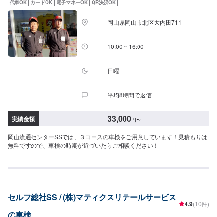
代車OK
カードOK
電子マネーOK
QR決済OK
岡山県岡山市北区大内田711
10:00 ~ 16:00
日曜
平均8時間で返信
33,000
実績金額
円
〜
岡山流通センターSSでは、３コースの車検をご用意しています！見積もりは
無料ですので、車検の時期が近づいたらご相談ください！
セルフ総社SS / (株)マティクスリテールサービス
4.9
(10件)
の車検