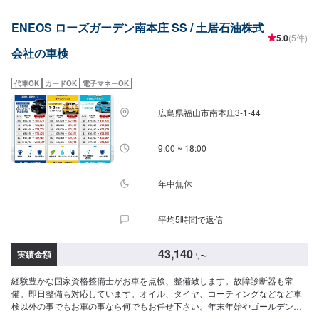
料＋通検作業料）【全車一律】16,500円→初回（新車3年目）車検特典とし
て3,300円割引ございます。※車検基本料を含めた車検費用については以下を
ENEOS ローズガーデン南本庄 SS / 土居石油株式
ご確認ください。◉軽自動車(ワゴンR、N-BOXなど)車検総額：42,840円[内訳]
5.0
(5件)
車検基本料：16,500円法定費用：26,340円(下記合計)重量税｜6,600円証紙・
会社の車検
印紙代｜2,200円自賠責保険｜17,540円◉小型自動車：車両重量１.０t以下(マ
ーチ、ミラージュなど)車検総額：52,750円[内訳]車検基本料：16,500円法定
費用：36,250円(下記合計)重量税｜16,400円証紙・印紙代｜2,200円自賠責保
代車OK
カードOK
電子マネーOK
険｜17,650円◉中型自動車：車両重量１.０-１.５t以下(ヴェゼル、ジムニーシ
エラなど)車検総額：60,950円[内訳]車検基本料：16,500円法定費用：44,450
広島県福山市南本庄3-1-44
円(下記合計)重量税｜24,600円証紙・印紙代｜2,200円自賠責保険｜17,650円
◉大型自動車：車両重量１.５-２.０t以下(ノア、CX-8など)車検総額：69,250円
[内訳]車検基本料：16,500円法定費用：52,750円(下記合計)重量税｜32,800円
9:00 ~ 18:00
証紙・印紙代｜2,300円自賠責保険｜17,650円▶︎代車について◀︎レンタカー
貸出：＋2,200円（免責補償加入代金として）料金が発生します。＜注意事項
＞⚫︎「エコカー減税車」「エコカー」「新車登録後13年以上経過車」「新車
年中無休
登録後18年以上経過車」の重量税は表記金額とは異なります。⚫︎不具合箇所
の部品代・整備費用は含まないため、上記金額に追加の費用がかかる場合も
平均5時間で返信
ございます。⚫︎法定費用は法令により変わる可能性がございます。⚫︎重量税は
一般車両重量で表記しています。一部ハイブリッドカー・エコカーは重量税
が減税の場合がございます。＜その他留意点＞⚫︎3ナンバーの印紙・証紙代は
43,140
実績金額
円
〜
2,300円⚫︎並行輸入社・一部外車・違法改造社は受付ていません⚫︎会社・RV・
1BOX・トラックなどは別途見積⚫︎代車はレンタカー（免責補償加入済）を準
経験豊かな国家資格整備士がお車を点検、整備致します。故障診断器も常
備
備。即日整備も対応しています。オイル、タイヤ、コーティングなどなど車
検以外の事でもお車の事なら何でもお任せ下さい。年末年始やゴールデンウ
ィークなど対応できない場合もあります。