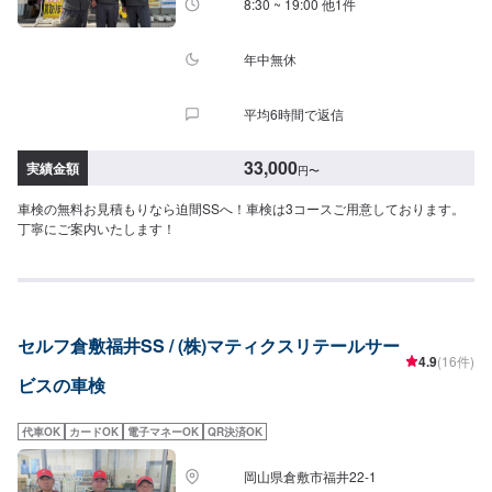
8:30 ~ 19:00 他1件
年中無休
平均6時間で返信
33,000
実績金額
円
〜
車検の無料お見積もりなら迫間SSへ！車検は3コースご用意しております。
丁寧にご案内いたします！
セルフ倉敷福井SS / (株)マティクスリテールサー
4.9
(16件)
ビスの車検
代車OK
カードOK
電子マネーOK
QR決済OK
岡山県倉敷市福井22-1