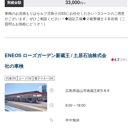
33,000
実績金額
円
〜
行輸入社・一部外車・違法改造社は受付ていません⚫︎会社・RV・1BOX・ト
ラックなどは別途見積⚫︎代車はレンタカー（免責補償加入済）を準備
車検のお見積もりはセルフ児島小川SSにお任せください！3コースのご用意
がございます。ぜひご相談ください！◆認証工場◆２級整備士２名在籍［ご
質問もお気軽にどうぞ！］
ENEOS ローズガーデン新蔵王 / 土居石油株式会
4.7
(3件)
社の車検
代車OK
カードOK
電子マネーOK
広島県福山市南蔵王町5-8-9
9:00 ~ 18:00
年中無休