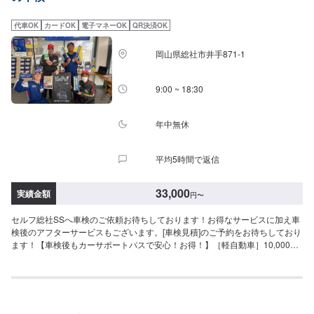
代車OK
カードOK
電子マネーOK
QR決済OK
岡山県総社市井手871-1
9:00 ~ 18:30
年中無休
平均5時間で返信
33,000
実績金額
円
〜
セルフ総社SSへ車検のご依頼お待ちしております！お得なサービスに加え車
検後のアフターサービスもございます。[車検見積]のご予約をお待ちしており
ます！【車検後もカーサポートパスで安心！お得！】［軽自動車］10,000円
［普通車］12,000円＜特典＞・3ヶ月ごとのセーフティ点検無料・法定12ヶ
月点検（軽自動車：11,000円普通車：13,800円代車無料）・オイル交換３回
無料・エアコンガスクリーニング3,000円OFF・下廻り防錆3,000円OFF・ワ
イパー500円／本OFF・キーパーコーティング20％OFF・ヘッドライトクリ
ーン＆プロテクト3,000円OFF・バッテリー10％OFF・ダンロップタイヤ