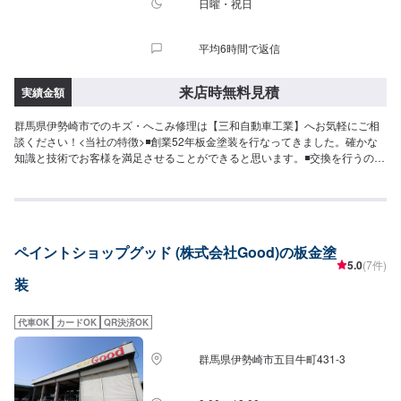
日曜・祝日
平均6時間で返信
来店時無料見積
実績金額
群馬県伊勢崎市でのキズ・へこみ修理は【三和自動車工業】へお気軽にご相
談ください！<当社の特徴>◾創業52年板金塗装を行なってきました。確かな
知識と技術でお客様を満足させることができると思います。◾交換を行うので
はなく修理を行うので幅広い提案ができます。◾先進安全自動車対応優良車体
整備事業者ですので、最新の車もお任せください！<お客様のご予算やご希望
の時間に応じてプランをご提案！>★お安く済ませたい…★お時間があまり取
れない…などのご相談もお気軽にどうぞ！【1】オファーにてお問い合わせ
【2】お見積り【3】お見積りにご納得いただければ作業開始【4】仕上がり
ペイントショップグッド (株式会社Good)の板金塗
次第納車-----代車について-----代車をご用意しています。お車の作業中は代車
5.0
(7件)
をご利用ください。※代車の燃料代はお客様にご負担いただいております。---
装
--ご来店時の注意、受付方法-----入庫の際はお気をつけてお越しください。駐
車スペースは事務所前の空いているスペースに駐車してください。受付はス
タッフへ「メンテモで予約しました」とお伝えください。ご案内いたしま
代車OK
カードOK
QR決済OK
す。【定休日・営業時間】定休日：日曜日、祝日営業時間：8:30~17:30
群馬県伊勢崎市五目牛町431-3