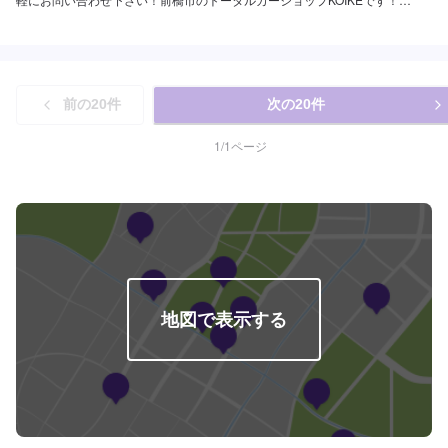
いただきますのでお気軽に！<お見積もりは無料です。>実費での修理の場
KOIKEでは高い技術力を持っている職人のみならず自動車の歪みを3次元計測
合、最大の問題は「お客さまの懐具合」を考慮して修理をしなければなりま
できる世界初のコンピューター計測診断システムTOUCHや国内外を問わず多
せん。事前に修理後の完成状態をご覧いただければいいのですが、そんなこ
種多様な自動車を骨格(フレーム)修正作業することができる3Dジグ修正機
とも残念ながらできません。恐縮ではございますが、お客さまにはご来店い
SERIE100の両方を所有しており、全ての復元作業に妥協しない高い技術力
ただき、できるだけ食い違いのないように説明をしっかりさせていただきま
と最新設備を揃え完成度の高い修理をご提供します。国産車はもちろん、輸
す。<お見積もりには30〜60分程度の時間が必要です>お見積もりには30〜
前の
20
件
次の
20
件
入車修理もお任せください。他店に修理を断られてしまったお車でも、まず
60分程度の時間が必要となるため、お時間に余裕を持ってご来店ください。
はお気軽にご相談ください！<<多数メーカーの指定工場>>当社はダッジ・ク
なるべくお待ちいただかなくてすむよう、ご来店希望日時をお知らせいただ
ライスラー・ジープの指定工場です！アメ車の難しい修理、整備もお任せく
1
/
1
ページ
ければ、お客さまご対応の準備をしてお待ち申し上げます。<営業時間・定休
ださいませ。また、トヨタの指定工場でもあります。国産車もご安心してご
日>朝9時から夜7時まで営業中月曜定休
依頼ください。<<無料の代車のご用意>>修理・整備の際もご安心ください。
代車のご用意いたします。<<積載車完備>>自社の積載車にて引き取りにお伺
いいたします。自走不可の場合は予約リクエストにその旨をお書きください
ませ。-----ご来店時の注意、受付方法-----JR前橋大島駅北口から北西方向へ進
み1つ目の交差点を右に次の交差点を左に進むと右側に工場があります。駐車
スペースは事務所がございますので事務所裏の空いているスペースに駐車し
てください。事務所内に受付がいますのでメンテモで予約しましたとお伝え
ください。【定休日・営業時間】定休日：日曜日、祝日営業時間：
地図で表示する
9:00~19:00