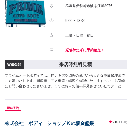
時間：9:00~18:00
群馬県伊勢崎市波志江町2076-1
9:00 ~ 18:00
土曜・日曜・祝日
返信待たずに予約確定！
来店時無料見積
実績金額
プライムオートボディでは、軽いキズや凹みの修理から大きな事故修理まで
ご対応いたします。国産車、アメ車等々幅広く修理いたしますので、お気軽
にお問い合わせくださいませ。まずはお車の傷を拝見させていただき、どの
くらいの日数がかかるのか、どのくらいの費用で修理が可能なのかをお見積
もりいたします。お見積もりは「無料」でいたしますので、まずはこのペー
ジよりご予約の上、お気軽にご来店をお待ちしております。最終予約受付は
電話にてとなります。
即時予約
5.0
(11件)
株式会社 ボディーショップＫの板金塗装