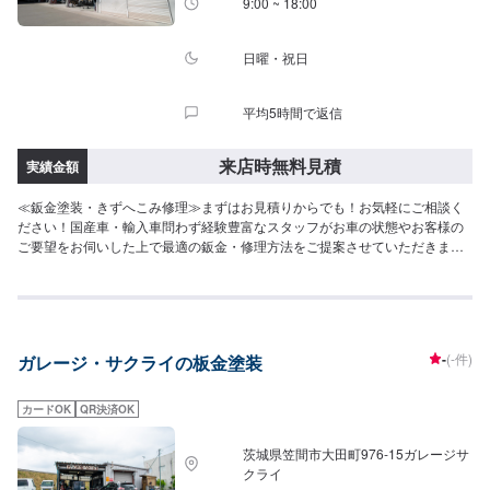
9:00 ~ 18:00
日曜・祝日
平均5時間で返信
来店時無料見積
実績金額
≪鈑金塗装・きずへこみ修理≫まずはお見積りからでも！お気軽にご相談く
ださい！国産車・輸入車問わず経験豊富なスタッフがお車の状態やお客様の
ご要望をお伺いした上で最適の鈑金・修理方法をご提案させていただきま
す。“群馬県の車体整備業界をリードする”群馬県伊勢崎市にある株式会社Ｇｏ
ｏｄ！自動車のことなら何でもお任せください！ちょっとした小さなキズ・
ヘコミから、大破してしまった事故車両、他店では断られがちな高い技術を
要する輸入車など、長年の経験があります。どんなことでもお気軽にご相談
ください！【営業時間】平日9:00~18:00土曜日9:00～17:00【定休日】日曜
-
(-件)
ガレージ・サクライの板金塗装
日・祝祭日・当社規定カレンダー【代車について】必要の際は代車をご利用
ください。全車禁煙。喫煙が発覚した場合は、クリーニング代を請求させて
いただきます。燃料は満タンになってますので、返却の際は満タン返しでお
カードOK
QR決済OK
願いします。
茨城県笠間市大田町976‐15ガレージサ
クライ