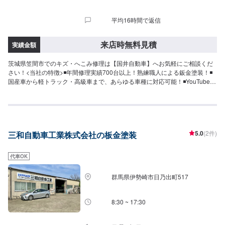
平均16時間で返信
来店時無料見積
実績金額
茨城県笠間市でのキズ・へこみ修理は【国井自動車】へお気軽にご相談くだ
さい！<当社の特徴>◾年間修理実績700台以上！熟練職人による鈑金塗装！◾
国産車から軽トラック・高級車まで、あらゆる車種に対応可能！◾YouTubeで
も紹介されたホイールアライメントの設備も完備！<お客様のご予算やご希望
の時間に応じてプランをご提案！>★お安く済ませたい…★お時間があまり取
れない…などのご相談もお気軽にどうぞ！【1】オファーにてお問い合わせ
【2】お見積り【3】お見積りにご納得いただければ作業開始【4】仕上がり
次第納車-----ご来店時の注意、受付方法-----入庫の際はお気をつけてお越しく
5.0
(2件)
三和自動車工業株式会社の板金塗装
ださい。駐車スペースは事務所前の空いているスペースに駐車してくださ
い。受付はスタッフへ「メンテモで予約しました」とお伝えください。ご案
内いたします。【定休日・営業時間】定休日：第２、４土曜日、日曜日、祝
代車OK
日営業時間：8:00~17:00
群馬県伊勢崎市日乃出町517
8:30 ~ 17:30