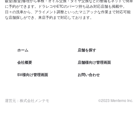
鈑金(板金)修理から車検・オイル交換・タイヤ交換などの整備もネットで簡単
に予約ができます。ドラレコやETCのパーツ持ち込み対応店舗も掲載中。
日々の洗車から、アライメント調整といったマニアックな作業まで対応可能
な店舗探しができ、来店予約まで対応しております。
ホーム
店舗を探す
会社概要
店舗様向け管理画面
SV様向け管理画面
お問い合わせ
運営元：株式会社メンテモ
©2023 Mentemo Inc.