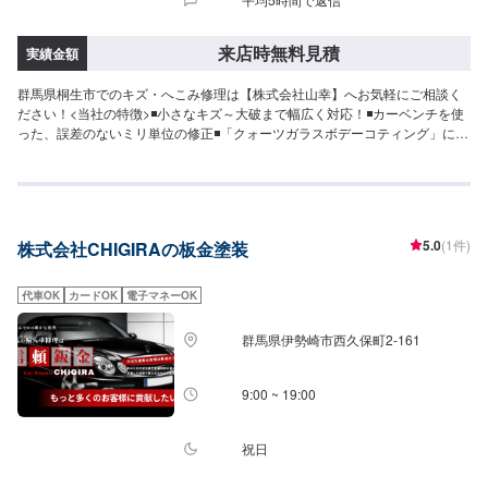
来店時無料見積
実績金額
群馬県桐生市でのキズ・へこみ修理は【株式会社山幸】へお気軽にご相談く
ださい！<当社の特徴>◾小さなキズ～大破まで幅広く対応！◾カーベンチを使
った、誤差のないミリ単位の修正◾「クォーツガラスボデーコティング」によ
る施工を行っております<お客様のご予算やご希望の時間に応じてプランをご
提案！>★お安く済ませたい…★お時間があまり取れない…などのご相談もお
気軽にどうぞ！【作業実績】スズキスイフト165,000円【1】オファーにてお
問い合わせ【2】お見積り【3】お見積りにご納得いただければ作業開始
【4】仕上がり次第納車-----代車について-----代車をご用意しています。お車
5.0
(1件)
株式会社CHIGIRAの板金塗装
の作業中は代車をご利用ください。※代車の燃料代はお客様にご負担いただい
ております。-----ご来店時の注意、受付方法-----入庫の際はお気をつけてお越
しください。駐車スペースは事務所前の空いているスペースに駐車してくだ
代車OK
カードOK
電子マネーOK
さい。受付はスタッフへ「メンテモで予約しました」とお伝えください。ご
案内いたします。【定休日・営業時間】定休日：日曜日、祝日、不定休営業
群馬県伊勢崎市西久保町2-161
時間：9:00~18:00
9:00 ~ 19:00
祝日