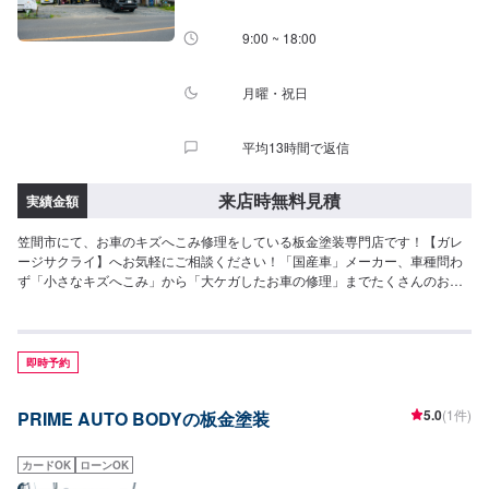
9:00 ~ 18:00
月曜・祝日
平均13時間で返信
来店時無料見積
実績金額
笠間市にて、お車のキズへこみ修理をしている板金塗装専門店です！【ガレ
ージサクライ】へお気軽にご相談ください！「国産車」メーカー、車種問わ
ず「小さなキズへこみ」から「大ケガしたお車の修理」までたくさんのお車
を修理しています。ご来店、お電話お待ちしております(^^)！<お客様のご予
算やご希望の時間に応じてプランをご提案！>★お安く済ませたい…★お時間
があまり取れない…などのご相談もお気軽にどうぞ！【1】オファーにてお問
い合わせ【2】お見積り【3】お見積りにご納得いただければ作業開始【4】
即時予約
仕上がり次第納車-----納期について-----納期は要相談となります。納期は前後
する場合がございます。予めご了承ください。-----ご来店時の注意、受付方
5.0
(1件)
PRIME AUTO BODYの板金塗装
法-----入庫の際はお気をつけてお越しください。駐車スペースはガレージ前の
空いているスペースに駐車してください。受付はスタッフへ「メンテモで予
約しました」とお伝えください。ご案内いたします。【定休日・営業時間】
カードOK
ローンOK
定休日：月曜日、第2日曜日、第4日曜日・祝日・ＧＷ・お盆・年末年始営業