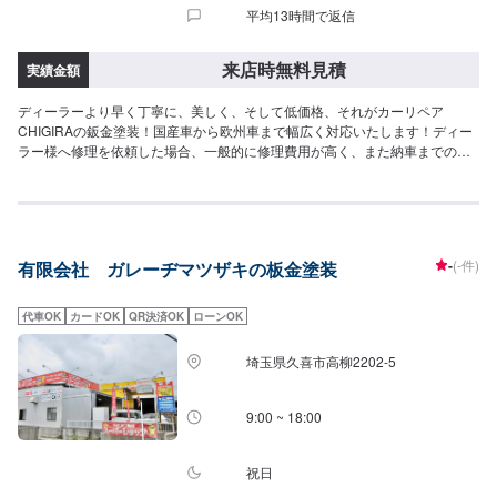
平均13時間で返信
来店時無料見積
実績金額
ディーラーより早く丁寧に、美しく、そして低価格、それがカーリペア
CHIGIRAの鈑金塗装！国産車から欧州車まで幅広く対応いたします！ディー
ラー様へ修理を依頼した場合、一般的に修理費用が高く、また納車までの時
間がかかるといった声がよく聞かれます。それはディーラー様が直接直すわ
けではなく、外部の下請け工場へ修理を委託し、基本的には不具合箇所の修
理を部品交換で対応してしまうから。私たちなら自社工場で即施工し、でき
るだけ部品交換をせず、修理対応いたします。私達は鈑金塗装のプロフェッ
ショナルです。大切なお車はぜひ、カーリペアCHIGIRAにおまかせくださ
-
(-件)
有限会社 ガレーヂマツザキの板金塗装
い！--------------------------------------------------【1】オファーにてお問い合わせ
【2】お見積り【3】お見積りにご納得いただければ作業開始【4】仕上がり
次第納車□納期について□車種や状態により納期が決定いたします。予め、ご
代車OK
カードOK
QR決済OK
ローンOK
了承ください。□代車について□作業中は無料の代車をご利用ください。※燃
料代は、お客様負担となっております。予め、ご了承ください。□パーツ持ち
埼玉県久喜市高柳2202-5
込みについて□パーツの持ち込み可能です。オファーの際に持ち込みパーツの
詳細をご入力ください。【定休日・営業時間】定休日：祝日営業時間：
9:00~19:00
9:00 ~ 18:00
祝日