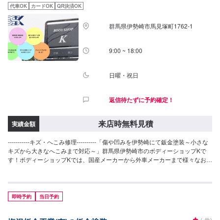
代車OK
カードOK
QR決済OK
群馬県伊勢崎市馬見塚町1762‐1
9:00 ~ 18:00
日曜・祝日
返信待たずに予約確定！
来店時無料見積
実績金額
-----------キズ・へこみ修理----------「傷や凹みを伊勢崎にて鈑金塗装～小さな
キズから大きなへこみまで対応～」群馬県伊勢崎市のボディーショップKで
す！ボディーショップKでは、国産メーカーから外車メーカーまで様々なお車
を伊勢崎市にて対応してきた実績があり、他社で断られてしまったようなお
車であっても鈑金塗装で修理いたします。線キズからへこみ・塗装の色あせ
や剥げなどお客様の大切な愛車をプロの技でお直しいたします。お困りのこ
とがございましたらなんでもご相談ください！鈑金塗装のプロフェッショナ
即時予約
当日予約
ルがお車の状態をしっかりと判断し、適切な修理の方法をご提案いたしま
す。フロンガス交換機有！最新車種のエアコン修理も対応できます！全員業
-
(-件)