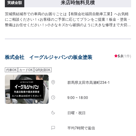
来店時無料見積
実績金額
茨城県結城市での車両のお困りごとは【有限会社福田自動車工業】へお気軽
にご相談ください！<お客様のご予算に応じてプランをご提案！板金・塗装・
整備はお任せください！>小さなキズから破損のように大きな修理まで大切な
お車の鈑金は福田自動車にお任せ下さい。福田自動車では、キズや破損状況
に合わせて最適な修理方法をご提案します。お客様のご要望・ご予算をお聞
きし、最適な施工方法をご提案しますので、お気軽にお問い合わせ下さい。
【1】オファーにてお問い合わせ【2】お見積り【3】お見積りにご納得いた
だければ作業開始【4】仕上がり次第納車-----納期について-----納期は要相談
5.0
(1件)
株式会社 イーグルジャパンの板金塗装
となります。納期は前後する場合がございます。予めご了承ください。-----代
車について-----代車をご用意しています。お車の作業中は代車をご利用くださ
い。※代車の燃料代はお客様にご負担いただいております。-----ご来店時の注
代車OK
カードOK
QR決済OK
意、受付方法-----入庫の際はお気をつけてお越しください。駐車スペースは事
務所前の空いているスペースに駐車してください。受付はスタッフへ「メン
群馬県太田市高瀬町234-1
テモで予約しました」とお伝えください。ご案内いたします。【定休日・営
業時間】定休日：日曜、祝日営業時間：8:00~18:00
9:00 ~ 18:00
日曜・祝日
平均7時間で返信