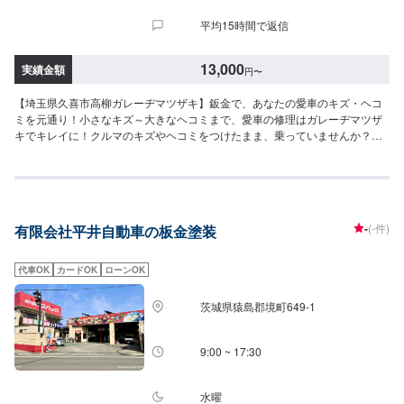
平均15時間で返信
13,000
実績金額
円
〜
【埼玉県久喜市高柳ガレーヂマツザキ】鈑金で、あなたの愛車のキズ・ヘコ
ミを元通り！小さなキズ～大きなヘコミまで、愛車の修理はガレーヂマツザ
キでキレイに！クルマのキズやヘコミをつけたまま、乗っていませんか？や
っぱり気になりますよね。●いくらぐらい金額がかかるのか？●何日ぐらいか
かるのか？●鈑金屋さんの雰囲気が入りにくい●気軽に声をかけにくいだから
直さない、と言う方が多いのではないでしょうか。そんな方のためにあるの
が、コンビニ感覚で気軽に直せる「ガレーヂマツザキ」です。あなたの愛車
を【早く】、【安く】、【キレイに】修理する車の「ガレーヂマツザキ」で
-
(-件)
有限会社平井自動車の板金塗装
は、簡単な鈑金・塗装の見積もり価格から、車検の値段や自動車保険の修理
まで、なんでも承ります。まずはお気軽にお問い合わせください！<料金目安
>バンパー￥9,800～フロントフェンダー￥15,000～ドア￥15,000～ボンネッ
代車OK
カードOK
ローンOK
ト￥20,000～<パーツについて>ご希望であればお安く済ませられるリサイク
ルパーツの使用も可能です！お気軽にお問合せください。<代車について>ガ
茨城県猿島郡境町649-1
レーヂマツザキでは、鈑金・塗装・修理等で愛車をお預かりしている間、代
車をお貸し致します。台数も豊富な20台ご用意しております。事前に予約が
必要となる場合もございますので、まずはお気軽にご相談ください。お客様
9:00 ~ 17:30
ご自身が加入されている車両保険に代車特約が付保されている場合、対物事
故により相手側損害保険会社より代車が提供される場合もございます。その
場合は保険会社提供の代車を優先させていただきます！※代車の燃料代はお客
水曜