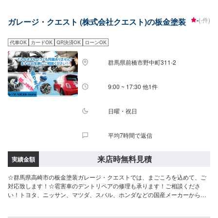
積・修理ができます！お客様のご要望に併せて中古部品も準備できるのでな
んていっても低価格。<お客様のご予算やご希望の時間に応じてプランをご提
-
(-件)
ガレージ・クエスト (株式会社クエスト)の板金塗装
案！>★お安く済ませたい…★お時間があまり取れない…などのご相談もお気
軽にどうぞ！【1】オファーにてお問い合わせ【2】お見積り【3】お見積り
にご納得いただければ作業開始【4】仕上がり次第納車-----代車について-----
代車OK
カードOK
QR決済OK
ローンOK
代車をご用意しています。お車の作業中は代車をご利用ください。※代車の燃
料代はお客様にご負担いただいております。-----ご来店時の注意、受付方法---
群馬県前橋市野中町311-2
--入庫の際はお気をつけてお越しください。駐車スペースは事務所前の空いて
いるスペースに駐車してください。受付はスタッフへ「メンテモで予約しま
した」とお伝えください。ご案内いたします。【定休日・営業時間】定休
9:00 ~ 17:30 他1件
日：年中無休（大型連休のみ休み）営業時間：9:00~18:00
日曜・祝日
平均7時間で返信
来店時無料見積
実績金額
☆群馬県高崎市の板金塗装ガレージ・クエストでは、まごころを込めて、ご
対応致します！☆雹害車のデントリペアの修理も承ります！ご相談くださ
い！トヨタ、ニッサン、マツダ、スバル、ホンダなどの国産メーカーからベ
ンツ、アウディ、BMW、フォルクスワーゲン、ボルボ、アルファロメオ、プ
ジョーなどの外国産メーカーのキズやヘコミの補修から小さい塗装、全塗装