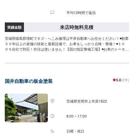
様にご負担いただいております。<定休日・営業時間>定休日：なし営業時
間：9:00~18:00クレジット・QR決済などをご希望の方は事前にお申し付けく
平均12時間で返信
ださい。
来店時無料見積
実績金額
茨城県猿島郡境町でキズ・へこみ修理は平井自動車へお任せください！◾創業
５０年以上の老舗の技術と最新設備で、お車をしっかり点検・整備！◾１０
０％自社で対応！外注は使いません！【国の指定整備工場】◾お車のトータル
サポート！どんなことでもご相談下さい！★ハンドルを少し曲げないと車が
まっすぐ走らない…★タイヤの片減りが気になる…★他店で断られてしまっ
た…★保険を使えべきなのかわからない…などのご相談もお気軽にどうぞ！
【定休日・営業時間】定休日：第一日曜日、水曜日営業時間：
9:00~17:30【1】オファーにてお問い合わせ【2】お見積り【3】お見積りに
5.0
(2件)
国井自動車の板金塗装
ご納得いただければ作業開始【4】仕上がり次第納車-----納期について-----納
期は要相談となります。車種や条件などにより、納期は前後する場合がござ
います。予めご了承ください。-----代車について-----無料の代車をご用意して
います。お車の作業中は代車をご利用ください。※代車の燃料代はお客様にご
茨城県笠間市上市原1822
負担いただいております。※内容などにより貸し出し出来かねる場合もござい
ます。-----ご来店時の注意、受付方法-----入庫の際はお気をつけてお越しくだ
さい。駐車スペースは事務所前のお客様駐車スペースに駐車してください。
8:00 ~ 17:00
受付はスタッフへ「メンテモで予約しました」とお伝えください。ご案内い
たします。
日曜・祝日