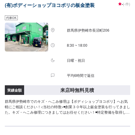
-
(-件)
(有)ボディーショップヨコボリの板金塗装
代車OK
群馬県伊勢崎市長沼町206
8:30 ~ 18:00
日曜・祝日
平均6時間で返信
来店時無料見積
実績金額
群馬県伊勢崎市でのキズ・へこみ修理は【ボディショップヨコボリ】へお気
軽にご相談ください！<当社の特徴>◾創業３０年以上鈑金塗装を行ってきまし
た。キズ・へこみ修理につきましてはお任せください！◾特定整備を取得して
おり、設備も整っております！◾先進自動車対応優良車体整備事業者を取得し
ており、確かな技術を持っております！<お客様のご予算やご希望の時間に応
じてプランをご提案！>★お安く済ませたい…★お時間があまり取れない…な
どのご相談もお気軽にどうぞ！【1】オファーにてお問い合わせ【2】お見積