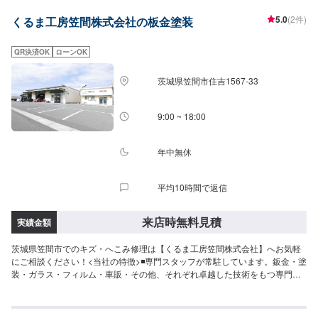
り【3】お見積りにご納得いただければ作業開始【4】仕上がり次第納車-----
5.0
(2件)
くるま工房笠間株式会社の板金塗装
代車について-----代車をご用意しています。お車の作業中は代車をご利用くだ
さい。※代車の燃料代はお客様にご負担いただいております。-----ご来店時の
注意、受付方法-----入庫の際はお気をつけてお越しください。駐車スペースは
QR決済OK
ローンOK
事務所前の空いているスペースに駐車してください。受付はスタッフへ「メ
ンテモで予約しました」とお伝えください。ご案内いたします。【定休日・
茨城県笠間市住吉1567-33
営業時間】定休日：日曜日、祝日営業時間：8:30~18:00
9:00 ~ 18:00
年中無休
平均10時間で返信
来店時無料見積
実績金額
茨城県笠間市でのキズ・へこみ修理は【くるま工房笠間株式会社】へお気軽
にご相談ください！<当社の特徴>◾専門スタッフが常駐しています。鈑金・塗
装・ガラス・フィルム・車販・その他、それぞれ卓越した技術をもつ専門ス
タッフが２人１組で対応いたします。◾万全のアフターケアをいたします。修
理後に永久保証書を発行させて頂いております。お客様がそのお車を乗って
いる間は保証します。◾土・日・祝も営業してるのでお客様がお休みでも見