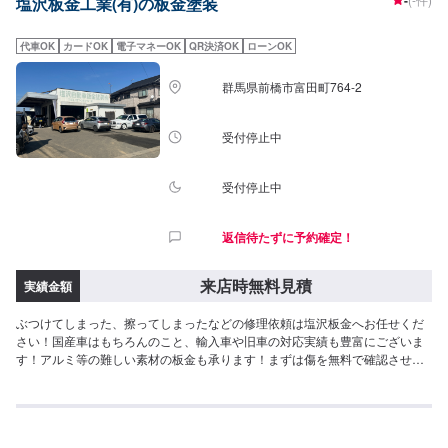
塩沢板金工業(有)の板金塗装
界歴20年以上の大ベテランの作業員です。お客様の愛車をご安心してお任せ
ください！【作業実績】トヨタカローラ900,000円トヨタヤリス165,000円
BMW320iクーペ2,000円テスラモデル31,000円----------------------------------------
代車OK
カードOK
電子マネーOK
QR決済OK
ローンOK
----------【1】オファーにてお問い合わせ【2】お見積り【3】お見積りにご納
得いただければ作業開始【4】仕上がり次第納車-----------パーツ持ち込みにつ
群馬県前橋市富田町764-2
いて-----------パーツの持ち込み可能です。オファーにて詳細をお願い致しま
す。【定休日・営業時間】定休日：日曜日、祝日営業時間：8:30~17:30
受付停止中
受付停止中
返信待たずに予約確定！
来店時無料見積
実績金額
ぶつけてしまった、擦ってしまったなどの修理依頼は塩沢板金へお任せくだ
さい！国産車はもちろんのこと、輸入車や旧車の対応実績も豊富にございま
す！アルミ等の難しい素材の板金も承ります！まずは傷を無料で確認させて
いただきます、お気軽にご来店予約くださいませ！[得意なメーカー]すべての
メーカー[対応車種の実績]フェラーリF355ベルリネッタ