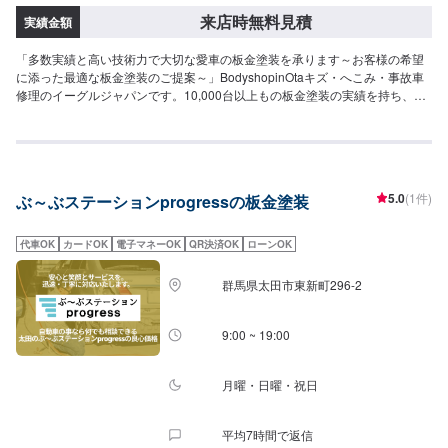
来店時無料見積
実績金額
「多数実績と高い技術力で大切な愛車の板金塗装を承ります～お客様の希望
に添った最適な板金塗装のご提案～」BodyshopinOtaキズ・へこみ・事故車
修理のイーグルジャパンです。10,000台以上もの板金塗装の実績を持ち、太
田市や太田市周辺の多くのお客様のお車の修理を行い、多くのお客様から感
謝とお喜びの声を頂いております。ご依頼を受けたお車は、1台1台それぞれ
にお客様の大切な思い出を乗せた日常を彩る大切な相棒であり、熟練の職人
が一つひとつの工程を丁寧に愛情をもって作業を行っております。お客様の
｢なるべく費用を抑えて修理をしたい｣というご要望に対しても、最大限尊重
5.0
(1件)
ぶ～ぶステーションprogressの板金塗装
した上で、長年培った技術力を駆使して最適な方法のご提案をさせていただ
きます。スバル車に関しましては他社様でお断りされる様な内容でも承って
います。ぜひ、お問い合わせください！【作業実績】シボレーサバーバン
代車OK
カードOK
電子マネーOK
QR決済OK
ローンOK
77,000円--------------------------------------------------【1】オファーにてお問い合わ
せ【2】お見積り【3】お見積りにご納得いただければ作業開始【4】仕上が
群馬県太田市東新町296-2
り次第納車-----納期について-----納期は要相談となります。納期は前後する場
合がございます。予め、ご了承ください。-----パーツ持ち込みについて-----パ
ーツの持ち込み可能です。オファーにて詳細をお願い致します。-----代車につ
9:00 ~ 19:00
いて-----無料の代車をご用意しています。お車の作業中は代車をご利用くださ
い。※代車の燃料代はお客様にご負担いただいております。-----ご来店時の注
意、受付方法-----当工場は竹のくら様を過ぎ左手にMMM様の看板がある所を
月曜・日曜・祝日
右折していただければ工場があります。旗竿地の為、分かりにくい場合がご
ざいます。ご不明な場合はお電話いただければと思います。入庫の際はお気
平均7時間で返信
をつけてお越しください。駐車スペースは事務所前の空いているスペースに