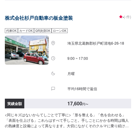
(オールペイント)、事故車修理まで当店にお任せ下さい！当店のお客様のほと
んどがリピーターさんやご紹介、口コミを見て・聞いて来られる方です。自
動車の事、板金・修理の事が良くわからない・・・という方も多くいらっし
-
(-件)
株式会社杉戸自動車の板金塗装
ゃっています。是非一度お気軽にご相談、ご来店ください。-----------------------
---------------------------☆納期について☆納期につきましては、現車確認・作業
内容により決定いたします！予め、ご了承ください。☆代車について☆代車
代車OK
カードOK
QR決済OK
ローンOK
無料貸出いたします！※燃料代はお客様にご負担いただきます。ご了承くださ
い。【定休日・営業時間】定休日：日曜日、祝日営業時間：9:00~18:30
埼玉県北葛飾郡杉戸町清地6-26-18
9:00 ~ 17:00
月曜
平均16時間で返信
17,600
実績金額
円
〜
<同じキズはないからてしごとで丁寧に>「形を整える」「色を合わせる」
「表面を仕上げる」これらはすべて手しごと。手しごとにかかる時間は職人
の熟練度と設備によって異なります。大切にながくそのクルマに乗り続ける
なら、しばらくして売却をするならなおのこと、ガソリンスタンドや価格重