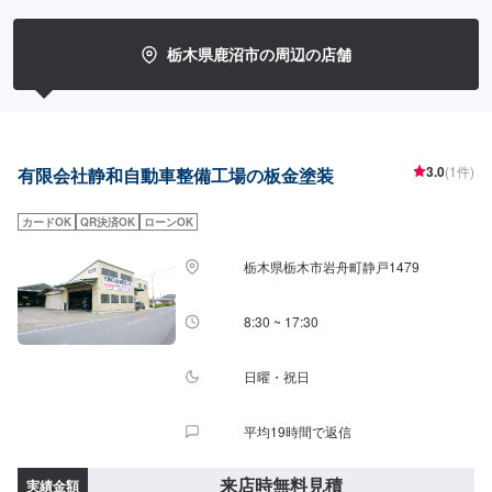
栃木県鹿沼市の周辺の店舗
3.0
(1件)
有限会社静和自動車整備工場の板金塗装
カードOK
QR決済OK
ローンOK
栃木県栃木市岩舟町静戸1479
8:30 ~ 17:30
日曜・祝日
平均19時間で返信
来店時無料見積
実績金額