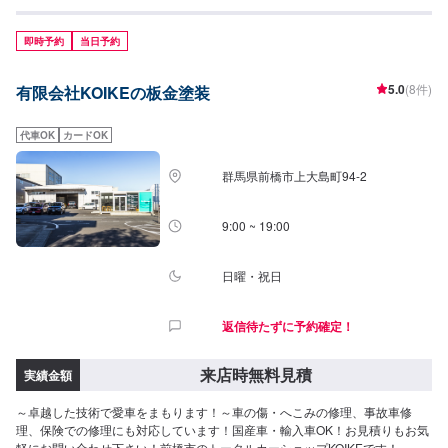
視のチェーン店ではなく、鈑金塗装を専門にしている当店のようなお店でし
っかり復元することがなにより大切です。【バンパースリキズ】●国産車：予
算感17,600円〜●ベンツA/B･BMW1･VWポロなど：予算感39,600円〜●ベンツ
即時予約
当日予約
C･BMW3･VWゴルフなど：予算感61,600円〜●ベンツE･BMW5/6･VWパサー
トなど：予算感70,400円〜●ベンツS･BMW7･Audi7/8など：予算感88,000
5.0
(8件)
有限会社KOIKEの板金塗装
円〜●ベンツG･BMWX･VWトゥアレグなど：予算感105,600円〜●ベンツ
AMG･BMWM･ポルシェなど：ASK【フェンダー線キズ】●国産車：予算感
26,400円〜●ベンツA/B･BMW1･VWポロなど：予算感52,800円〜●ベンツC･
代車OK
カードOK
BMW3･VWゴルフなど：予算感70,400円〜●ベンツE･BMW5/6･VWパサート
など：予算感88,000円〜●ベンツS･BMW7･Audi7/8など：予算感96,800円〜●
群馬県前橋市上大島町94-2
ベンツG･BMWX･VWトゥアレグなど：予算感114,400円〜●ベンツAMG･
BMWM･ポルシェなど：ASK【ドアへこみ】●国産車：予算感35,200円〜●ベ
ンツA/B･BMW1･VWポロなど：予算感61,600円〜●ベンツC･BMW3･VWゴル
9:00 ~ 19:00
フなど：予算感88,000円〜●ベンツE･BMW5/6･VWパサートなど：予算感
96,800円〜●ベンツS･BMW7･Audi7/8など：予算感105,600円〜●ベンツG･
BMWX･VWトゥアレグなど：予算感114,400円〜●ベンツAMG･BMWM･ポル
日曜・祝日
シェなど：ASK※国産車の場合はパネル（ボディーなど）や塗料に大きな差が
ないため、表示金額はあまり変わりません。※輸入車や国産高級車はボディー
返信待たずに予約確定！
などの素材（アルミパネルなど）や塗料によって大きく金額が異なります。※
実際の修理金額の予算感としては上下20%、前後する場合があります。〜今
ある車を大切に〜埼玉県北葛飾郡杉戸町の株式会社杉戸自動車<キズへこみは
来店時無料見積
実績金額
「てしごと」>その1形を整えるその2色を合わせその3表面仕上げクルマに傷
がついたとき、カーユーザーさんが気になるのは修理金額と思いますが、キ
～卓越した技術で愛車をまもります！～車の傷・へこみの修理、事故車修
ズに同じものはないため、全て個別のお見積もりとなることをお許しくださ
理、保険での修理にも対応しています！国産車・輸入車OK！お見積りもお気
い。ご来店いただければ修理するしないは別として、しっかりご説明させて
軽にお問い合わせ下さい！前橋市のトータルカーショップKOIKEです！