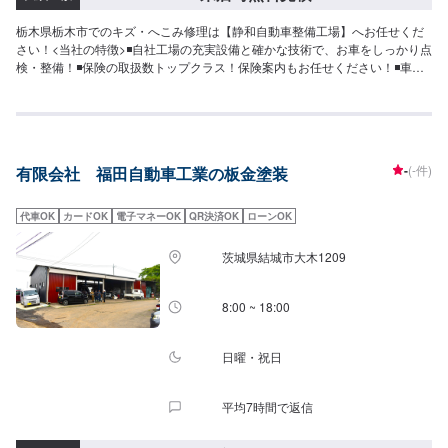
栃木県栃木市でのキズ・へこみ修理は【静和自動車整備工場】へお任せくだ
さい！<当社の特徴>◾自社工場の充実設備と確かな技術で、お車をしっかり点
検・整備！◾保険の取扱数トップクラス！保険案内もお任せください！◾車の
購入から日々のメンテナンス、修理に至るまでトータルサポート！<お客様の
ご予算やご希望の時間に応じてプランをご提案！>★お安く済ませたい…★お
時間があまり取れない…などのご相談もお気軽にどうぞ！【1】オファーにて
お問い合わせ【2】お見積り【3】お見積りにご納得いただければ作業開始
【4】仕上がり次第納車-----代車について-----代車をご用意しています。お車
-
(-件)
有限会社 福田自動車工業の板金塗装
の作業中は代車をご利用ください。※代車の燃料代はお客様にご負担いただい
ております。-----ご来店時の注意、受付方法-----入庫の際はお気をつけてお越
しください。駐車スペースは事務所前の空いているスペースに駐車してくだ
代車OK
カードOK
電子マネーOK
QR決済OK
ローンOK
さい。受付はスタッフへ「メンテモで予約しました」とお伝えください。ご
案内いたします。【定休日・営業時間】定休日：日曜日、祝日営業時間：
茨城県結城市大木1209
8:30~17:30
8:00 ~ 18:00
日曜・祝日
平均7時間で返信