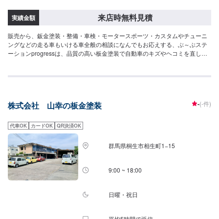
駐車してください。受付はスタッフへ「メンテモで予約しました」とお伝え
ください。ご案内いたします。【定休日・営業時間】定休日：日曜日、祝日
来店時無料見積
実績金額
営業時間：9:00~18:00
販売から、鈑金塗装・整備・車検・モータースポーツ・カスタムやチューニ
ングなどの走る車もいける車全般の相談になんでもお応えする、ぶ～ぶステ
ーションprogressは、品質の高い板金塗装で自動車のキズやヘコミを直しま
す。プロフェッショナルな技術と知識を持ったスタッフが、お客様の安全を
守るため、定期点検を実施しております。車検のお見積りは無料で行います
ので、お気軽にお問い合わせください。ブレーキパッドの交換や車内のクリ
ーニングまで、幅広いサービスを手掛けております。太田の地域密着で、ア
フターフォローにも素早く対応します。お客様に喜んでいただける的確なア
-
(-件)
株式会社 山幸の板金塗装
ドバイスを心掛けております。--------------------------------------------------【1】オ
ファーにてお問い合わせ【2】お見積り【3】お見積りにご納得いただければ
作業開始【4】仕上がり次第納車-----納期について-----納期は要相談となりま
代車OK
カードOK
QR決済OK
す。納期は前後する場合がございます。予め、ご了承ください。-----代車につ
いて-----無料の代車をご用意しています。お車の作業中は代車をご利用くださ
群馬県桐生市相生町1−15
い。※代車の燃料代はお客様にご負担いただいております。-----ご来店時の注
意、受付方法-----当工場は太田桐生インターチェンジから５分入庫の際はお気
をつけてお越しください。駐車スペースは工場前の空いているスペースに駐
9:00 ~ 18:00
車してください。受付はスタッフへ「メンテモで予約しました」とお伝えく
ださい。ご案内いたします。【定休日・営業時間】定休日：日曜日営業時
間：9:00~19:00
日曜・祝日
平均5時間で返信