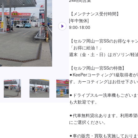
【メンテナンス受付時間】

[年中無休]

9:00-18:00

【セルフ岡山一宮SSのお得なキャン
「お得に給油！」

週末（金・土・日）はガソリン/軽油
【セルフ岡山一宮SSの特徴】

⚫︎KeePerコーティング1級取得
す。カーコティングはお任せ下さい
⚫︎ドライブスルー洗車機もござい
も大歓迎です。

⚫︎代車無料貸出あります。利用希
にご選択ください。

⚫︎車の販売・買取も実施しておりま