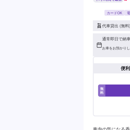
カードOK
電
代車貸出 (無料
通常即日で納
お車をお預かりし
便利
無
料
車内の気になる香