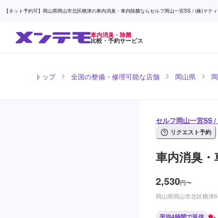
【ネット予約可】岡山県岡山市北区楢津の車内消臭・車内除菌ならセルフ岡山一宮SS / (株)マティ
車内消臭・除菌
比較・予約サービス
トップ
全国の整備・修理可能な店舗
岡山県
岡
セルフ岡山一宮SS 
リクエスト予約
車内消臭・
2,530
円
〜
岡山県岡山市北区楢津65
平均4時間で返信
-