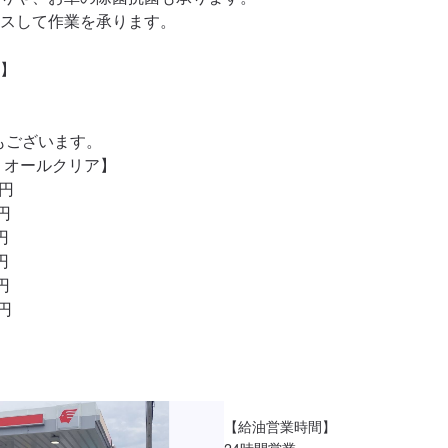
スして作業を承ります。

】

もございます。

 オールクリア】

円

円







0円
【給油営業時間】

24時間営業
