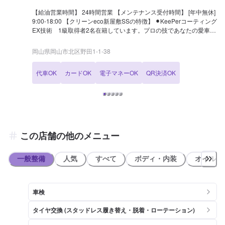
【給油営業時間】 24時間営業 【メンテナンス受付時間】 [年中無休]
9:00-18:00 【クリーンeco新屋敷SSの特徴】 ⚫︎KeePerコーティング
EX技術 1級取得者2名在籍しています。プロの技であなたの愛車を
新車のようによみがえらせませんか？カーコーティングは是非当店に
お任せください。 ⚫︎当店には洗車機のご用意もございます。 ⚫︎代車無
岡山県岡山市北区野田1-1-38
料貸出ありますので、安心してお任せ下さい。ご希望の場合はネット
予約の際にご選択ください。 ⚫︎当店ではレンタカーの取り扱いもござ
代車OK
カードOK
電子マネーOK
QR決済OK
います。是非ご相談下さい。 ⚫︎当店では車輌の販売、買取、査定や自
動車保険代理店としての対応も行なっております！ 【国家資格保持者
が在籍】 ⚫︎当店には2級整備士1名が在籍しています。車のメンテナン
スも安心してお任せ下さい！ 【クリーンeco新屋敷SSは認証資格を持
っております】 ⚫︎当店では分解認証を取得しております。店舗内でト
ランスミッションやクラッチを取り外しての整備や修理が可能です。
クラッチが滑るなど、メカニカルトラブルなどもお気軽にご相談くだ
この店舗の他のメニュー
さいませ！
一般整備
人気
すべて
ボディ・内装
オイル類
車検
タイヤ交換 (スタッドレス履き替え・脱着・ローテーション)