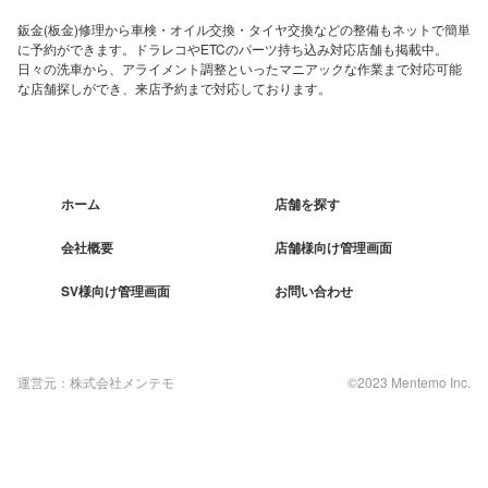
鈑金(板金)修理から車検・オイル交換・タイヤ交換などの整備もネットで簡単
に予約ができます。ドラレコやETCのパーツ持ち込み対応店舗も掲載中。
日々の洗車から、アライメント調整といったマニアックな作業まで対応可能
な店舗探しができ、来店予約まで対応しております。
ホーム
店舗を探す
会社概要
店舗様向け管理画面
SV様向け管理画面
お問い合わせ
運営元：株式会社メンテモ
©2023 Mentemo Inc.