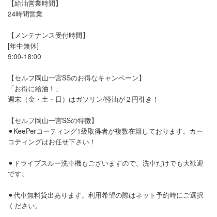
【給油営業時間】

24時間営業

【メンテナンス受付時間】

[年中無休]

9:00-18:00

【セルフ岡山一宮SSのお得なキャンペーン】

「お得に給油！」

週末（金・土・日）はガソリン/軽油が２円引き！

【セルフ岡山一宮SSの特徴】

⚫︎KeePerコーティング1級取得者が複数在籍しております。カー
コティングはお任せ下さい！

⚫︎ドライブスルー洗車機もございますので、洗車だけでも大歓迎
です。

⚫︎代車無料貸出あります。利用希望の際はネット予約時にご選択
ください。
