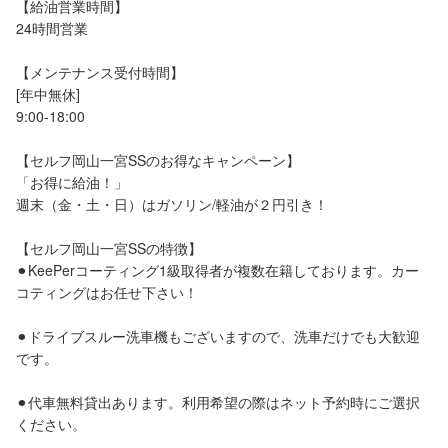
【給油営業時間】

24時間営業

【メンテナンス受付時間】

[年中無休]

9:00-18:00

【セルフ岡山一宮SSのお得なキャンペーン】

「お得に給油！」

週末（金・土・日）はガソリン/軽油が２円引き！

【セルフ岡山一宮SSの特徴】

⚫︎KeePerコーティング1級取得者が複数在籍しております。カー
コティングはお任せ下さい！

⚫︎ドライブスルー洗車機もございますので、洗車だけでも大歓迎
です。

⚫︎代車無料貸出あります。利用希望の際はネット予約時にご選択
ください。
