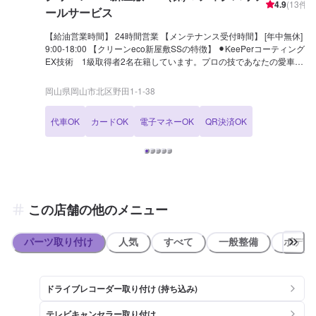
4.9
(
13
件)
ールサービス
【給油営業時間】 24時間営業 【メンテナンス受付時間】 [年中無休]
9:00-18:00 【クリーンeco新屋敷SSの特徴】 ⚫︎KeePerコーティング
EX技術 1級取得者2名在籍しています。プロの技であなたの愛車を
新車のようによみがえらせませんか？カーコーティングは是非当店に
お任せください。 ⚫︎当店には洗車機のご用意もございます。 ⚫︎代車無
岡山県岡山市北区野田1-1-38
料貸出ありますので、安心してお任せ下さい。ご希望の場合はネット
予約の際にご選択ください。 ⚫︎当店ではレンタカーの取り扱いもござ
代車OK
カードOK
電子マネーOK
QR決済OK
います。是非ご相談下さい。 ⚫︎当店では車輌の販売、買取、査定や自
動車保険代理店としての対応も行なっております！ 【国家資格保持者
が在籍】 ⚫︎当店には2級整備士1名が在籍しています。車のメンテナン
スも安心してお任せ下さい！ 【クリーンeco新屋敷SSは認証資格を持
っております】 ⚫︎当店では分解認証を取得しております。店舗内でト
ランスミッションやクラッチを取り外しての整備や修理が可能です。
クラッチが滑るなど、メカニカルトラブルなどもお気軽にご相談くだ
この店舗の他のメニュー
さいませ！
パーツ取り付け
人気
すべて
一般整備
ボディ
ドライブレコーダー取り付け (持ち込み)
テレビキャンセラー取り付け