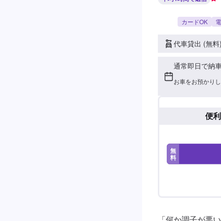
カードOK
電
代車貸出 (無料
通常即日で納
お車をお預かりし
便利
無
料
「何か調子が悪い