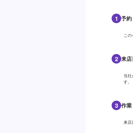
1
予約
この
2
来店
当社
す。
3
作業
来店