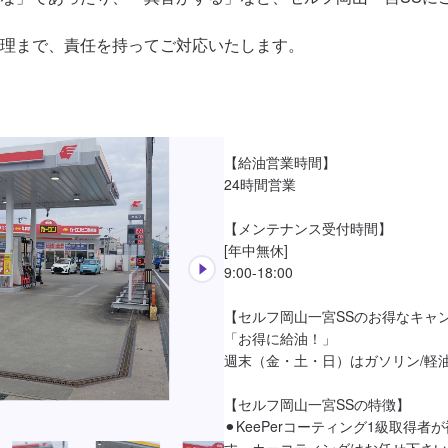
理まで、責任を持ってご対応いたします。
【給油営業時間】

24時間営業

【メンテナンス受付時間】

[年中無休]

9:00-18:00

【セルフ岡山一宮SSのお得なキャン
「お得に給油！」

週末（金・土・日）はガソリン/軽油
【セルフ岡山一宮SSの特徴】

⚫︎KeePerコーティング1級取得
す。カーコティングはお任せ下さい