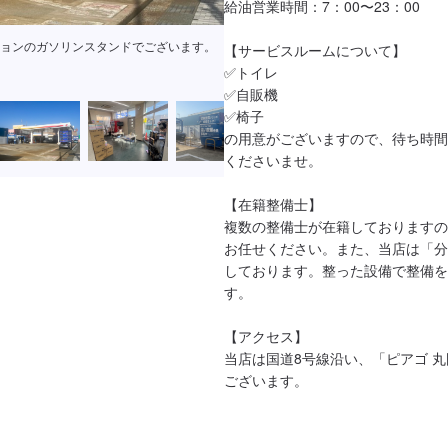
給油営業時間：7：00〜23：00

ョンのガソリンスタンドでございます。
【サービスルームについて】

✅トイレ

✅自販機

✅椅子

の用意がございますので、待ち時間
くださいませ。

【在籍整備士】

複数の整備士が在籍しておりますの
お任せください。また、当店は「分
しております。整った設備で整備を
す。

【アクセス】

当店は国道8号線沿い、「ピアゴ 
ございます。