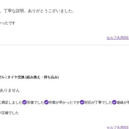
、丁寧な説明。ありがとうございました。
かったです
セルフ丸岡SS 
ル | タイヤ交換 (組み換え・持ち込み)
ありません
に満足しました
安価でした
作業が早かったです
対応が丁寧でした
連絡が
が正確でした
セルフ丸岡SS 