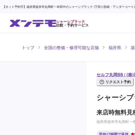
【ネット予約可】福井県坂井市丸岡町一本田中のシャーシブラック (下回り防錆・アンダーコート)ならセ
シャーシブラック
比較・予約サービス
トップ
全国の整備・修理可能な店舗
福井県
坂
セルフ丸岡SS / (
リクエスト予約
シャーシブ
来店時無料見
福井県坂井市丸岡町一本
平均17時間で返信