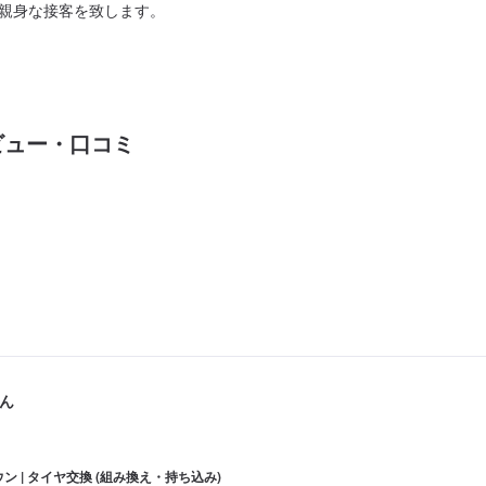
親身な接客を致します。
ビュー・口コミ
ん
ン | タイヤ交換 (組み換え・持ち込み)