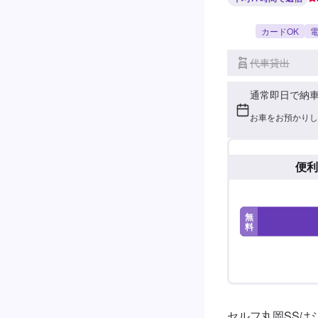
カードOK
電
代車貸出
通常即日で納
お車をお預かりし
便利
無
料
セルフ丸岡SSは