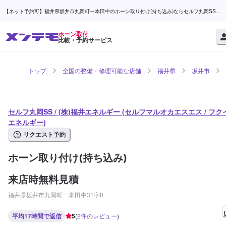
【ネット予約可】福井県坂井市丸岡町一本田中のホーン取り付け(持ち込み)ならセルフ丸岡SS /
(株)福井エネルギー | メンテモ
ホーン取付
比較・予約サービス
トップ
全国の整備・修理可能な店舗
福井県
坂井市
セルフ丸岡SS / (株)福井エネルギー (セルフマルオカエスエス / フク
エネルギー)
リクエスト予約
ホーン取り付け(持ち込み)
来店時無料見積
福井県坂井市丸岡町一本田中31字8
平均17時間で返信
5
(
2
件のレビュー
)