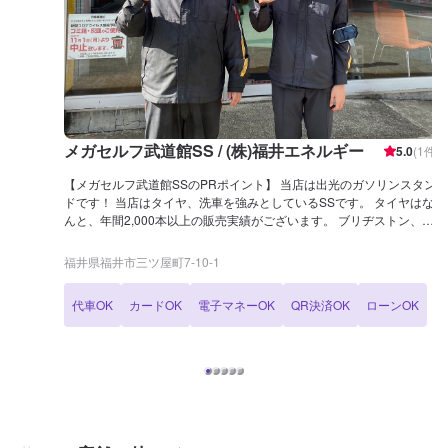
メガセルフ武道館SS / (株)福井エネルギー
5.0
(
1
件)
【メガセルフ武道館SSのPRポイント】 当店は出光のガソリンスタン
ドです！ 当店はタイヤ、洗車を強みとしているSSです。 タイヤはな
んと、年間2,000本以上の販売実績がございます。 ブリヂストン、ヨ
コハマタイヤの取り扱いがございます！ 【営業時間】 整備受付時
間：8：30〜18：30 給油営業時間：7：00〜22：00 【在籍整備士・
福井県福井市三ツ屋町7-10-1
設備】 2級整備士、3級整備士が複数名在籍しております。愛車の整
備は経験豊富なスタッフにお任せください！ また、当店は「特定整備
代車OK
カードOK
電子マネーOK
QR決済OK
ローンOK
認証」を取得しております。安心してお車をお預けくださいませ。
【アクセス】 当店は国道416線沿いにございます。 名前の通り、福井
県立武道館が裏にございます。