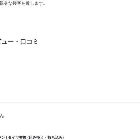
親身な接客を致します。
ビュー・口コミ
ん
ン | タイヤ交換 (組み換え・持ち込み)