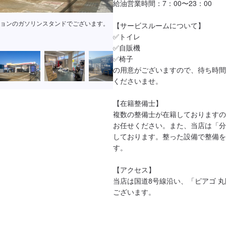
給油営業時間：7：00〜23：00

ョンのガソリンスタンドでございます。
【サービスルームについて】

✅トイレ

✅自販機

✅椅子

の用意がございますので、待ち時間
くださいませ。

【在籍整備士】

複数の整備士が在籍しておりますの
お任せください。また、当店は「分
しております。整った設備で整備を
す。

【アクセス】

当店は国道8号線沿い、「ピアゴ 
ございます。