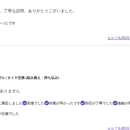
、丁寧な説明。ありがとうございました。
かったです
セルフ丸岡SS 
ル | タイヤ交換 (組み換え・持ち込み)
ありません
に満足しました
安価でした
作業が早かったです
対応が丁寧でした
連絡が
が正確でした
セルフ丸岡SS 