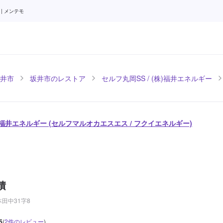
| メンテモ
井市
坂井市のレストア
セルフ丸岡SS / (株)福井エネルギー
株)福井エネルギー (セルフマルオカエスエス / フクイエネルギー)
積
田中31字8
5
(
2
件のレビュー
)