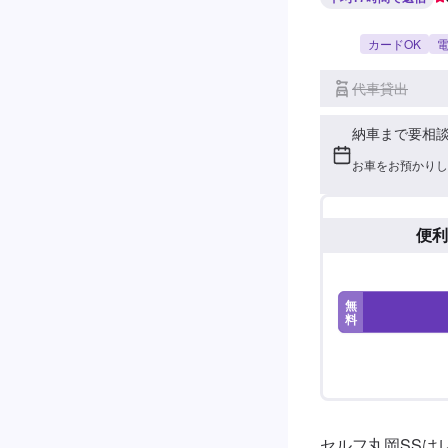
カードOK
電
代車貸出
納車まで要相
お車をお預かりし
便利
無
料
セルフ丸岡SSは