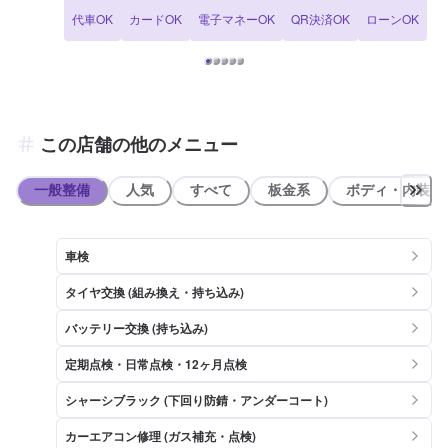
ぐ入り、「ゲンキー松岡店」様が道路向かいにあります。
代車OK
カードOK
電子マネーOK
QR決済OK
ローンOK
この店舗の他のメニュー
一般整備
人気
すべて
板金系
ボディ・内装
車検
タイヤ交換 (組み換え・持ち込み)
バッテリー交換 (持ち込み)
定期点検・日常点検・12ヶ月点検
シャーシブラック (下回り防錆・アンダーコート)
カーエアコン修理 (ガス補充・点検)