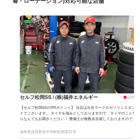
着・ローテーション)対応可能な店舗
セルフ松岡SS / (株)福井エネルギー
-
(
0
件)
【セルフ松岡SSのPRポイント】 当店は出光マークのガソリンスタン
ドでございます。 タイヤを強みとしておりますので、タイヤのことな
らなんでもお聞きください！ 整備士が複数名在籍しておりますので、
車検やオイルなどもお気軽にどうぞ！ 【営業時間】 整備受付時間：
9：00〜18：00 給油営業時間：7：00〜20：00 【サービスルームに
福井県吉田郡永平寺町松岡室31号
ついて】 ✅トイレ ✅自販機 ✅椅子 【アクセス】 当店は勝山街道を直