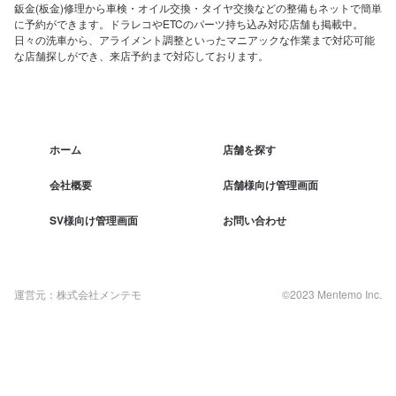
鈑金(板金)修理から車検・オイル交換・タイヤ交換などの整備もネットで簡単
に予約ができます。ドラレコやETCのパーツ持ち込み対応店舗も掲載中。
日々の洗車から、アライメント調整といったマニアックな作業まで対応可能
な店舗探しができ、来店予約まで対応しております。
ホーム
店舗を探す
会社概要
店舗様向け管理画面
SV様向け管理画面
お問い合わせ
運営元：株式会社メンテモ
©2023 Mentemo Inc.