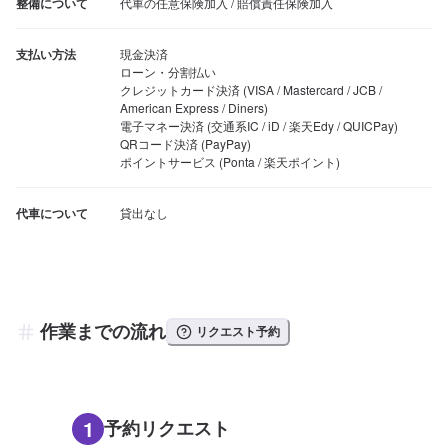
整備について
代車の任意保険加入 / 賠償責任保険加入
支払い方法
現金決済

ローン・分割払い

クレジットカード決済 (VISA / Mastercard / JCB / 
American Express / Diners)

電子マネー決済 (交通系IC / iD / 楽天Edy / QUICPay)

QRコード決済 (PayPay)

ポイントサービス (Ponta / 楽天ポイント)
代車について
貸出なし
作業までの流れ
リクエスト予約
1
予約リクエスト