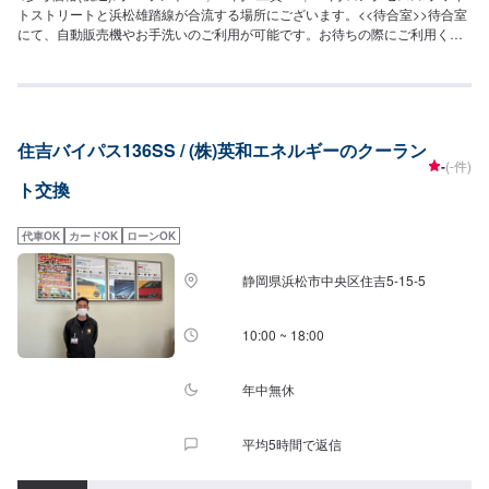
トストリートと浜松雄踏線が合流する場所にございます。<<待合室>>待合室
にて、自動販売機やお手洗いのご利用が可能です。お待ちの際にご利用くだ
さいませ。
住吉バイパス136SS / (株)英和エネルギーのクーラン
-
(-件)
ト交換
代車OK
カードOK
ローンOK
静岡県浜松市中央区住吉5-15-5
10:00 ~ 18:00
年中無休
平均5時間で返信