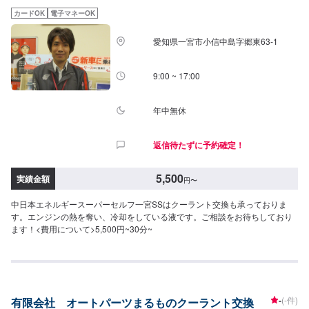
カードOK
電子マネーOK
愛知県一宮市小信中島字郷東63-1
9:00 ~ 17:00
年中無休
返信待たずに予約確定！
5,500
実績金額
円
〜
中日本エネルギースーパーセルフ一宮SSはクーラント交換も承っておりま
す。エンジンの熱を奪い、冷却をしている液です。ご相談をお待ちしており
ます！<費用について>5,500円~30分~
-
(-件)
有限会社 オートパーツまるものクーラント交換