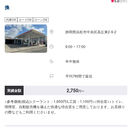
5.0
(8件)
換
代車OK
カードOK
ローンOK
静岡県浜松市中央区高丘東2-9-2
9:00 ~ 17:00
年中無休
平均7時間で返信
2,750
実績金額
円
〜
<参考価格(税込)>クーラント：1,650円/L工賃：1,100円<<待合室>>トイレ、
喫煙室、自動販売機を備えた快適な待合室をご用意しております。お見積り
の際などもご利用くださいませ。