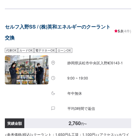
セルフ入野SS / (株)英和エネルギーのクーラント
5.0
(4件)
交換
代車OK
カードOK
電子マネーOK
ローンOK
静岡県浜松市中央区入野町6143-1
9:00 ~ 19:00
年中無休
平均3時間で返信
2,760
実績金額
円
〜
<参考価格(税込)>クーラント：1,650円/L工賃：1,100円<<アクセス>>ホワイ