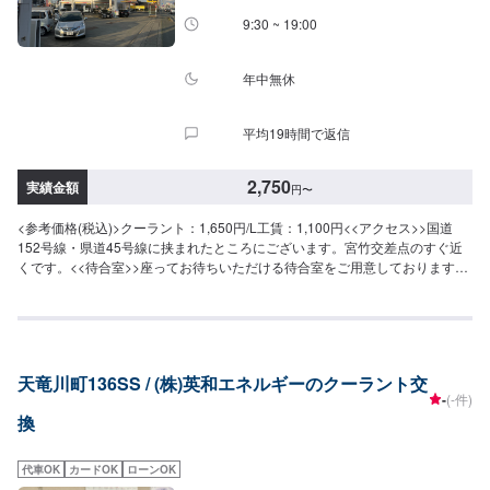
9:30 ~ 19:00
年中無休
平均19時間で返信
2,750
実績金額
円
〜
<参考価格(税込)>クーラント：1,650円/L工賃：1,100円<<アクセス>>国道
152号線・県道45号線に挟まれたところにございます。宮竹交差点のすぐ近
くです。<<待合室>>座ってお待ちいただける待合室をご用意しております。
作業の待ち時間などにご利用くださいませ。
天竜川町136SS / (株)英和エネルギーのクーラント交
-
(-件)
換
代車OK
カードOK
ローンOK