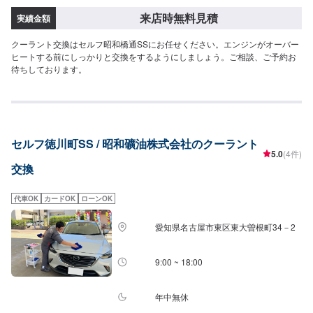
来店時無料見積
実績金額
クーラント交換はセルフ昭和橋通SSにお任せください。エンジンがオーバー
ヒートする前にしっかりと交換をするようにしましょう。ご相談、ご予約お
待ちしております。
セルフ徳川町SS / 昭和礦油株式会社のクーラント
5.0
(4件)
交換
代車OK
カードOK
ローンOK
愛知県名古屋市東区東大曽根町34－2
9:00 ~ 18:00
年中無休