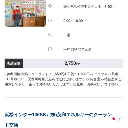
静岡県浜松市中央区天龍川町53-1
9:00 ~ 18:00
日曜
平均13時間で返信
2,750
実績金額
円
〜
<参考価格(税込)>クーラント：1,650円/L工賃：1,100円<<アクセス>>県道
312号線沿い、天竜川町西交差点付近にございます。<<待合室>>待合室をご
用意しており、座ってお待ちいただけます。自販機、お手洗い、ゴミ箱のご
用意もございます。
浜松インター136SS / (株)英和エネルギーのクーラン
-
(-件)
ト交換