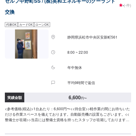
セルフ中野町SS / (株)英和エネルギーのクーラント
-
(-件)
交換
代車OK
カードOK
ローンOK
静岡県浜松市中央区安新町561
8:00 ~ 22:00
年中無休
平均9時間で返信
6,600
実績金額
円
〜
<参考価格(税込)>1台あたり：6,600円〜<<待合室>>軽作業の間にお待ちいた
だける作業スペースを備えております。自動販売機の設置もございます。<<
整備士が在籍>>当店には整備士資格を持ったスタッフが在籍しております。
お車のことならなんでもご相談ください！