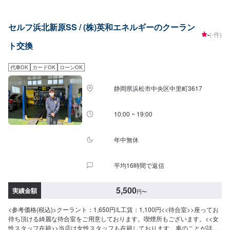
セルフ浜北新原SS / (株)英和エネルギーのクーラン
-
(-件)
ト交換
代車OK
カードOK
ローンOK
静岡県浜松市中央区中里町3617
10:00 ~ 19:00
年中無休
平均16時間で返信
5,500
実績金額
円
〜
<参考価格(税込)>クーラント：1,650円/L工賃：1,100円<<待合室>>座ってお
待ち頂ける綺麗な待合室をご用意しております。喫煙所もございます。<<女
性スタッフ在籍>>当店は女性スタッフも在籍しております。車のことが詳し