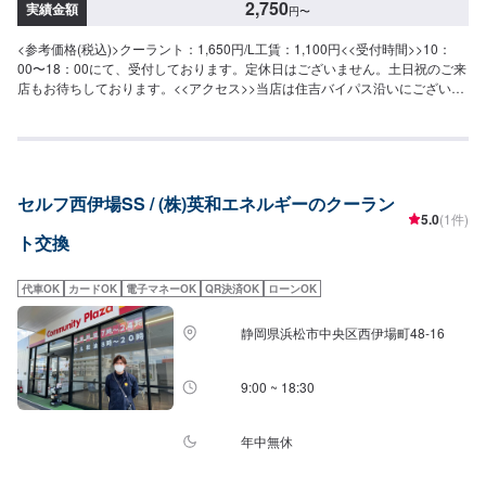
2,750
実績金額
円
〜
<参考価格(税込)>クーラント：1,650円/L工賃：1,100円<<受付時間>>10：
00〜18：00にて、受付しております。定休日はございません。土日祝のご来
店もお待ちしております。<<アクセス>>当店は住吉バイパス沿いにございま
す。ファミリーマート浜松住吉店の横、住吉交差点近くでございます。
セルフ西伊場SS / (株)英和エネルギーのクーラン
5.0
(1件)
ト交換
代車OK
カードOK
電子マネーOK
QR決済OK
ローンOK
静岡県浜松市中央区西伊場町48-16
9:00 ~ 18:30
年中無休