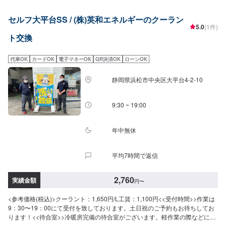
セルフ大平台SS / (株)英和エネルギーのクーラン
5.0
(1件)
ト交換
代車OK
カードOK
電子マネーOK
QR決済OK
ローンOK
静岡県浜松市中央区大平台4-2-10
9:30 ~ 19:00
年中無休
平均7時間で返信
2,760
実績金額
円
〜
<参考価格(税込)>クーラント：1,650円/L工賃：1,100円<<受付時間>>作業は
9：30〜19：00にて受付を致しております。土日祝のご予約もお待ちしてお
ります！<<待合室>>冷暖房完備の待合室がございます。軽作業の際などにお
待ち頂けます。