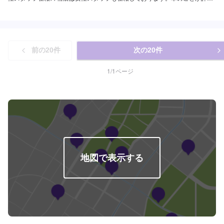
くなくても大丈夫です。安心してご来店くださいませ。
前の
20
件
次の
20
件
1
/
1
ページ
地図で表示する