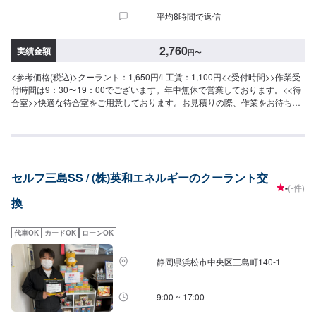
平均8時間で返信
2,760
実績金額
円
〜
<参考価格(税込)>クーラント：1,650円/L工賃：1,100円<<受付時間>>作業受
付時間は9：30〜19：00でございます。年中無休で営業しております。<<待
合室>>快適な待合室をご用意しております。お見積りの際、作業をお待ちの
際にご利用ください。
セルフ三島SS / (株)英和エネルギーのクーラント交
-
(-件)
換
代車OK
カードOK
ローンOK
静岡県浜松市中央区三島町140-1
9:00 ~ 17:00