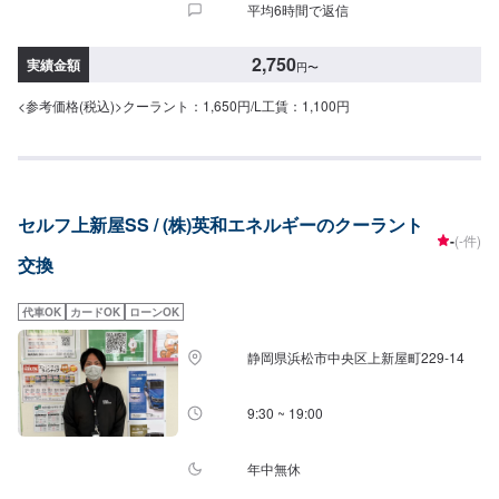
平均6時間で返信
2,750
実績金額
円
〜
<参考価格(税込)>クーラント：1,650円/L工賃：1,100円
セルフ上新屋SS / (株)英和エネルギーのクーラント
-
(-件)
交換
代車OK
カードOK
ローンOK
静岡県浜松市中央区上新屋町229-14
9:30 ~ 19:00
年中無休