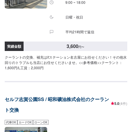
9:00 ~ 18:00
日曜・祝日
平均21時間で返信
3,600
実績金額
円
〜
クーラントの交換、補充はifステーション名古屋にお任せください！その他水
回りのトラブルも当店にお任せくださいませ。<<参考価格>>クーラント：
1,600円/L工賃：2,000円
セルフ志賀公園SS / 昭和礦油株式会社のクーラン
5.0
(4件)
ト交換
代車OK
カードOK
ローンOK