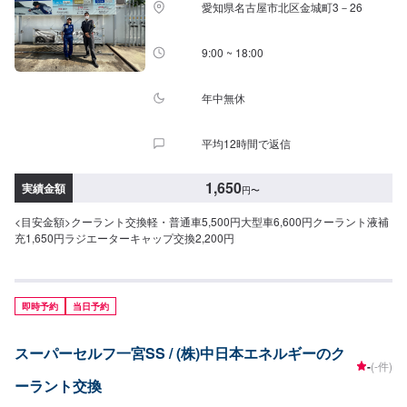
愛知県名古屋市北区金城町3－26
9:00 ~ 18:00
年中無休
平均12時間で返信
1,650
実績金額
円
〜
<目安金額>クーラント交換軽・普通車5,500円大型車6,600円クーラント液補
充1,650円ラジエーターキャップ交換2,200円
即時予約
当日予約
スーパーセルフ一宮SS / (株)中日本エネルギーのク
-
(-件)
ーラント交換