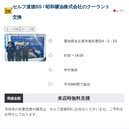
セルフ道徳SS / 昭和礦油株式会社のクーラント
1位
-
(-件)
交換
カードOK
ローンOK
愛知県名古屋市南区豊田4－5－23
9:00 ~ 18:00
年中無休
平均9時間で返信
来店時無料見積
実績金額
冷却水の全量交換や補充は、セルフ道徳SSにお任せくださいませ。ご予約を
お待ちしております。