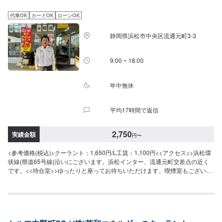
代車OK
カードOK
ローンOK
静岡県浜松市中央区流通元町3-3
9:00 ~ 18:00
年中無休
平均17時間で返信
2,750
実績金額
円
〜
<参考価格(税込)>クーラント：1,650円/L工賃：1,100円<<アクセス>>浜松環
状線(県道65号線)沿いにございます。浜松インター、流通元町交差点の近く
です。<<待合室>>ゆったりと座ってお待ちいただけます。喫煙室もございま
す。