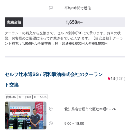
平均6時間で返信
1,650
実績金額
円
〜
クーラントの補充から交換まで、セルフ徳川町SSにて承ります。お車の状
態、お客様のご要望に沿って作業させていただきます。【目安金額】クーラ
ント補充：1,650円/L全量交換：軽・普通車6,600円大型車8,800円
セルフ辻本通SS / 昭和礦油株式会社のクーラン
4.9
(12件)
ト交換
代車OK
カードOK
ローンOK
愛知県名古屋市北区辻本通2－24
9:00 ~ 18:00