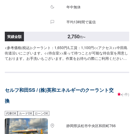
年中無休
平均13時間で返信
2,750
実績金額
円
〜
<参考価格(税込)>クーラント：1,650円/L工賃：1,100円<<アクセス>>中田島
街道沿いにございます。<<待合室>>座って待つことが可能な待合室を用意し
ております。お手洗いもございます。作業をお待ちの際にご利用くださいま
せ。
セルフ和田SS / (株)英和エネルギーのクーラント交
-
(-件)
換
代車OK
カードOK
ローンOK
静岡県浜松市中央区和田町766