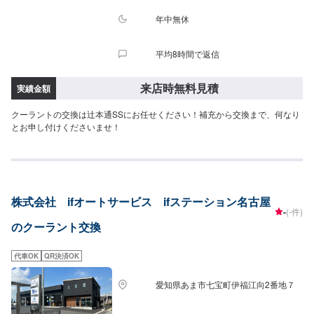
年中無休
平均8時間で返信
来店時無料見積
実績金額
クーラントの交換は辻本通SSにお任せください！補充から交換まで、何なり
とお申し付けくださいませ！
株式会社 ifオートサービス ifステーション名古屋
-
(-件)
のクーラント交換
代車OK
QR決済OK
愛知県あま市七宝町伊福江向2番地７