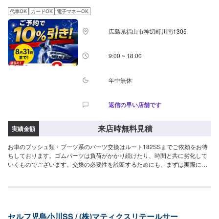
代車OK
カードOK
電子マネーOK
広島県福山市神辺町川南1305
9:00 ~ 18:00
年中無休
返信の早い店舗です
来店時無料見積
実績金額
お車のブッシュ類・ブーツ系のパーツ交換はルート182SSまでご依頼をお待
ちしております。ゴムパーツは負荷がかかり続けたり、時間と共に劣化して
いくものでございます。交換の必要性を診断するためにも、まずは実際にお
車を確認させていただきます。※整備認証が必要な作業については、系列店の
認証を持った店舗での作業をさせていただきます。このページより、お客様
のご依頼をお待ちしております。
セルフ児島小川SS / (株)マティクスリテールサー