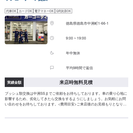
代車OK
カードOK
電子マネーOK
QR決済OK
徳島県徳島市中洲町1-66-1
9:00 ~ 19:00
年中無休
平均9時間で返信
来店時無料見積
実績金額
ブッシュ類交換は中洲SSまでご依頼をお待ちしております。車の乗り心地に
影響するため、劣化してきたら交換をするようにしましょう。お気軽にお問
い合わせをお待ちしております。<費用目安>ご来店後のお見積もりとなりま
す。