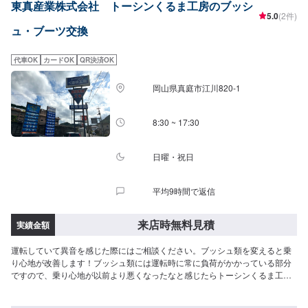
東真産業株式会社 トーシンくるま工房のブッシ
5.0
(2件)
ュ・ブーツ交換
代車OK
カードOK
QR決済OK
岡山県真庭市江川820-1
8:30 ~ 17:30
日曜・祝日
平均9時間で返信
来店時無料見積
実績金額
運転していて異音を感じた際にはご相談ください。ブッシュ類を変えると乗
り心地が改善します！ブッシュ類には運転時に常に負荷がかかっている部分
ですので、乗り心地が以前より悪くなったなと感じたらトーシンくるま工房
にご相談ください！