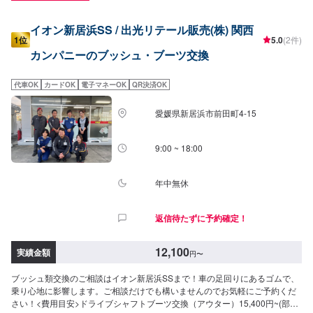
イオン新居浜SS / 出光リテール販売(株) 関西
1位
5.0
(2件)
カンパニーのブッシュ・ブーツ交換
代車OK
カードOK
電子マネーOK
QR決済OK
愛媛県新居浜市前田町4-15
9:00 ~ 18:00
年中無休
返信待たずに予約確定！
12,100
実績金額
円
〜
ブッシュ類交換のご相談はイオン新居浜SSまで！車の足回りにあるゴムで、
乗り心地に影響します。ご相談だけでも構いませんのでお気軽にご予約くだ
さい！<費用目安>ドライブシャフトブーツ交換（アウター）15,400円~(部品