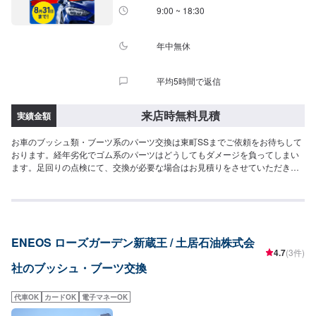
9:00 ~ 18:30
年中無休
平均5時間で返信
来店時無料見積
実績金額
お車のブッシュ類・ブーツ系のパーツ交換は東町SSまでご依頼をお待ちして
おります。経年劣化でゴム系のパーツはどうしてもダメージを負ってしまい
ます。足回りの点検にて、交換が必要な場合はお見積りをさせていただきま
す。※整備認証が必要な作業については、系列店の認証を持った店舗で作業さ
せていただきます。お客様のご依頼をお待ちしております。
ENEOS ローズガーデン新蔵王 / 土居石油株式会
4.7
(3件)
社のブッシュ・ブーツ交換
代車OK
カードOK
電子マネーOK