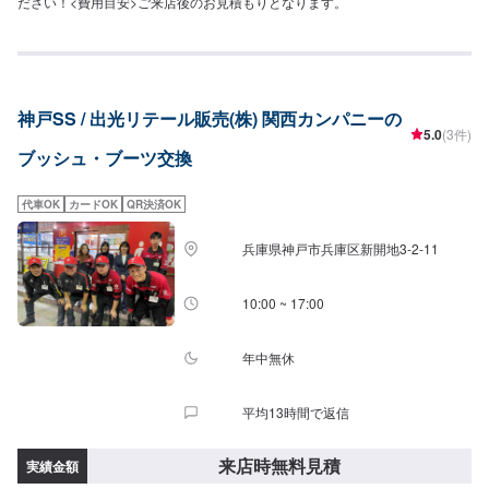
ださい！<費用目安>ご来店後のお見積もりとなります。
神戸SS / 出光リテール販売(株) 関西カンパニーの
5.0
(3件)
ブッシュ・ブーツ交換
代車OK
カードOK
QR決済OK
兵庫県神戸市兵庫区新開地3-2-11
10:00 ~ 17:00
年中無休
平均13時間で返信
来店時無料見積
実績金額