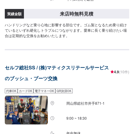
来店時無料見積
実績金額
ハンドリングなど乗り心地に影響する部位です。ゴム製となるため乗り続け
ているといずれ硬化しトラブルにつながります。愛車に長く乗り続けたい場
合は定期的な交換をお勧めいたします。
セルフ総社SS / (株)マティクスリテールサービス
4.9
(10件)
のブッシュ・ブーツ交換
代車OK
カードOK
電子マネーOK
QR決済OK
岡山県総社市井手871-1
9:00 ~ 18:30
年中無休