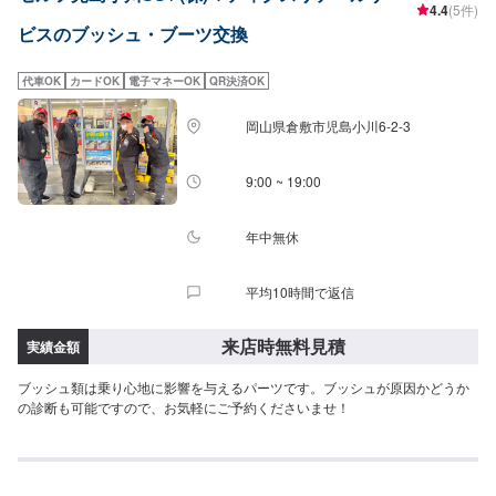
4.4
(5件)
ビスのブッシュ・ブーツ交換
代車OK
カードOK
電子マネーOK
QR決済OK
岡山県倉敷市児島小川6-2-3
9:00 ~ 19:00
年中無休
平均10時間で返信
来店時無料見積
実績金額
ブッシュ類は乗り心地に影響を与えるパーツです。ブッシュが原因かどうか
の診断も可能ですので、お気軽にご予約くださいませ！