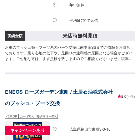
年中無休
平均5時間で返信
来店時無料見積
実績金額
お車のブッシュ類・ブーツ系のパーツ交換は南本庄SSまでご依頼をお待ちし
ております。乗り心地の低下や、足回りの違和感の原因となる場合がござい
ます。ご心配な方は、まず点検を致しますのでご相談くださいませ。現車を
確認の上で最適な修理方法をご提案致します。まずはご来店予約をお待ちし
ております。
ENEOS ローズガーデン東町 / 土居石油株式会社
5.0
(4件)
のブッシュ・ブーツ交換
代車OK
カードOK
電子マネーOK
広島県福山市東町3-3-10
キャンペーンあり