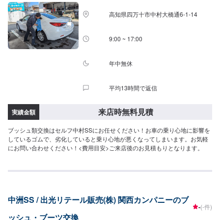
高知県四万十市中村大橋通6-1-14
9:00 ~ 17:00
年中無休
平均13時間で返信
来店時無料見積
実績金額
ブッシュ類交換はセルフ中村SSにお任せください！お車の乗り心地に影響を
しているゴムで、劣化していると乗り心地が悪くなってしまいます。お気軽
にお問い合わせください！<費用目安>ご来店後のお見積もりとなります。
中洲SS / 出光リテール販売(株) 関西カンパニーのブ
-
(-件)
ッシュ・ブーツ交換