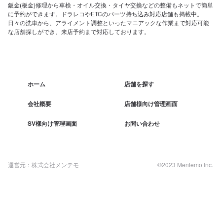
鈑金(板金)修理から車検・オイル交換・タイヤ交換などの整備もネットで簡単
に予約ができます。ドラレコやETCのパーツ持ち込み対応店舗も掲載中。
日々の洗車から、アライメント調整といったマニアックな作業まで対応可能
な店舗探しができ、来店予約まで対応しております。
ホーム
店舗を探す
会社概要
店舗様向け管理画面
SV様向け管理画面
お問い合わせ
運営元：株式会社メンテモ
©2023 Mentemo Inc.