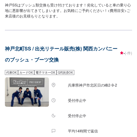
神戸SSはブッシュ類交換も受け付けております！劣化していると車の乗り心
地に悪影響が出てきてしまいます。お気軽にご予約ください！<費用目安>ご
来店後のお見積もりとなります。
神戸北町SS / 出光リテール販売(株) 関西カンパニー
-
(-件)
のブッシュ・ブーツ交換
代車OK
カードOK
電子マネーOK
QR決済OK
兵庫県神戸市北区日の峰2-9-2
受付停止中
受付停止中
平均14時間で返信