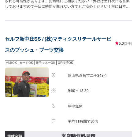
される可能性があります。お気軽にご相談ください！弊社は土日祝日も営業
しておりますので平日に時間が取れない方でもご安心ください！主に日本車
の対応を得意としております。トラック、外国車対応は出来かねますのでご
了承ください。保険事故修理、鈑金塗装、車検、一般整備の作業を特に得意
としていますのでお困りの方は弊社にお任せください！代車(軽自動車)や自社
レンタカーもございますのでお気軽にご相談ください。
セルフ新中庄SS / (株)マティクスリテールサービ
5.0
(3件)
スのブッシュ・ブーツ交換
代車OK
カードOK
電子マネーOK
QR決済OK
岡山県倉敷市二子348-1
9:00 ~ 18:30
年中無休
平均11時間で返信
来店時無料見積
実績金額