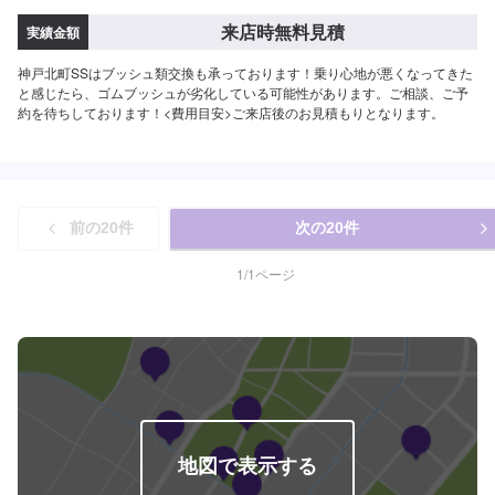
来店時無料見積
実績金額
神戸北町SSはブッシュ類交換も承っております！乗り心地が悪くなってきた
と感じたら、ゴムブッシュが劣化している可能性があります。ご相談、ご予
約を待ちしております！<費用目安>ご来店後のお見積もりとなります。
前の
20
件
次の
20
件
1
/
1
ページ
地図で表示する