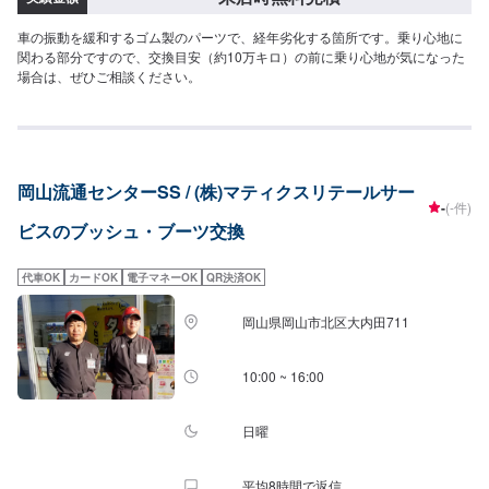
車の振動を緩和するゴム製のパーツで、経年劣化する箇所です。乗り心地に
関わる部分ですので、交換目安（約10万キロ）の前に乗り心地が気になった
場合は、ぜひご相談ください。
岡山流通センターSS / (株)マティクスリテールサー
-
(-件)
ビスのブッシュ・ブーツ交換
代車OK
カードOK
電子マネーOK
QR決済OK
岡山県岡山市北区大内田711
10:00 ~ 16:00
日曜
平均8時間で返信