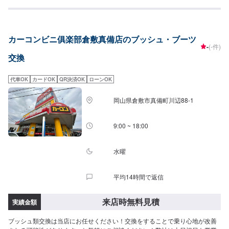
カーコンビニ俱楽部倉敷真備店のブッシュ・ブーツ
-
(-件)
交換
代車OK
カードOK
QR決済OK
ローンOK
岡山県倉敷市真備町川辺88-1
9:00 ~ 18:00
水曜
平均14時間で返信
来店時無料見積
実績金額
ブッシュ類交換は当店にお任せください！交換をすることで乗り心地が改善