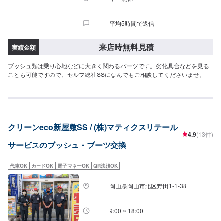
平均5時間で返信
来店時無料見積
実績金額
ブッシュ類は乗り心地などに大きく関わるパーツです。劣化具合などを見る
ことも可能ですので、セルフ総社SSになんでもご相談してくださいませ。
クリーンeco新屋敷SS / (株)マティクスリテール
4.9
(13件)
サービスのブッシュ・ブーツ交換
代車OK
カードOK
電子マネーOK
QR決済OK
岡山県岡山市北区野田1-1-38
9:00 ~ 18:00