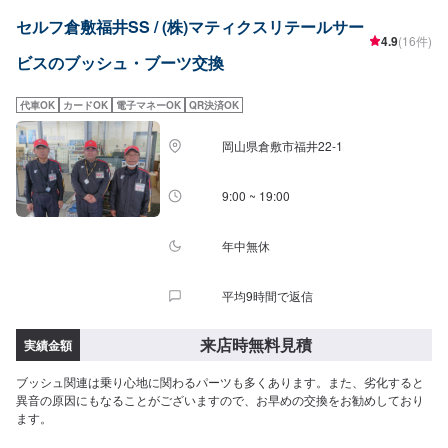
セルフ倉敷福井SS / (株)マティクスリテールサー
4.9
(16件)
ビスのブッシュ・ブーツ交換
代車OK
カードOK
電子マネーOK
QR決済OK
岡山県倉敷市福井22-1
9:00 ~ 19:00
年中無休
平均9時間で返信
来店時無料見積
実績金額
ブッシュ関連は乗り心地に関わるパーツも多くあります。また、劣化すると
異音の原因にもなることがございますので、お早めの交換をお勧めしており
ます。