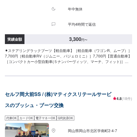
年中無休
平均4時間で返信
3,300
実績金額
円
〜
⚫︎ステアリングラックブーツ【軽自動車】［軽自動車（ワゴンR、ムーブ）］
7,700円［軽自動車RV（ジムニー、パジェロミニ）］7,700円【普通自動車】
［コンパクトカー小型自動車(５ナンバーヴィッツ、マーチ、フィット)］
7,700円［３ナンバー中型・大型自動車（クラウン、スカイライン）］8,800
円［ワゴンタイプ（オデッセイ、レガシー）］8,800円［１BOX（エスティ
マ、デリカ）］8,800円［SUVクロカン（ハイラックス、パジェロ）］8,800
円【その他】［外車ゴルフベンツ（BMW、ジャガー）］要見積［その他ハイ
ブリット（ハイドロブースター付き）］要見積⚫︎タイロットエンドダストブ
セルフ岡大前SS / (株)マティクスリテールサービ
ーツ【軽自動車】［軽自動車（ワゴンR、ムーブ）］3,300円［軽自動車
4.8
(18件)
RV（ジムニー、パジェロミニ）］3,300円【普通自動車】［コンパクトカー
スのブッシュ・ブーツ交換
小型自動車(５ナンバーヴィッツ、マーチ、フィット)］3,300円［３ナンバー
中型・大型自動車（クラウン、スカイライン）］4,400円［ワゴンタイプ（オ
デッセイ、レガシー）］4,400円［１BOX（エスティマ、デリカ）］4,400円
代車OK
カードOK
電子マネーOK
QR決済OK
［SUVクロカン（ハイラックス、パジェロ）］4,400円【その他】［外車ゴル
フベンツ（BMW、ジャガー）］要見積［その他ハイブリット（ハイドロブー
岡山県岡山市北区学南町2-4-7
スター付き）］要見積⚫︎ロアーアームポールジョイントブーツ【軽自動車】