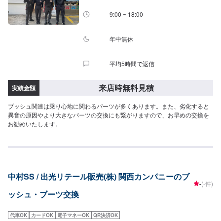
［軽自動車（ワゴンR、ムーブ）］6,600円［軽自動車RV（ジムニー、パジ
ェロミニ）］6,600円【普通自動車】［コンパクトカー小型自動車(５ナンバ
9:00 ~ 18:00
ーヴィッツ、マーチ、フィット)］6,600円［３ナンバー中型・大型自動車
（クラウン、スカイライン）］8,800円［ワゴンタイプ（オデッセイ、レガシ
ー）］8,800円［１BOX（エスティマ、デリカ）］8,800円［SUVクロカン
年中無休
（ハイラックス、パジェロ）］8,800円【その他】［外車ゴルフベンツ
（BMW、ジャガー）］要見積［その他ハイブリット（ハイドロブースター付
平均5時間で返信
き）］要見積⚫︎スタビライザーリンク【軽自動車】［軽自動車（ワゴンR、ム
ーブ）］2,200円［軽自動車RV（ジムニー、パジェロミニ）］2,200円【普通
自動車】［コンパクトカー小型自動車(５ナンバーヴィッツ、マーチ、フィッ
来店時無料見積
実績金額
ト)］2,200円［３ナンバー中型・大型自動車（クラウン、スカイライン）］
2,200円［ワゴンタイプ（オデッセイ、レガシー）］2,200円［１BOX（エス
ブッシュ関連は乗り心地に関わるパーツが多くあります。また、劣化すると
ティマ、デリカ）］2,200円［SUVクロカン（ハイラックス、パジェロ）］
異音の原因やより大きなパーツの交換にも繋がりますので、お早めの交換を
2,200円【その他】［外車ゴルフベンツ（BMW、ジャガー）］要見積［その
お勧めいたします。
他ハイブリット（ハイドロブースター付き）］要見積
中村SS / 出光リテール販売(株) 関西カンパニーのブ
-
(-件)
ッシュ・ブーツ交換
代車OK
カードOK
電子マネーOK
QR決済OK