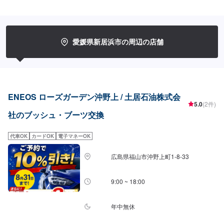
代込み、片側)ドライブシャフトブーツ交換（インナー）別途見積もり（部品
代込み・片側）ステアリングラックブーツ交換¥12,100（部品代込み・片
側）～
愛媛県新居浜市の周辺の店舗
ENEOS ローズガーデン沖野上 / 土居石油株式会
5.0
(2件)
社のブッシュ・ブーツ交換
代車OK
カードOK
電子マネーOK
広島県福山市沖野上町1-8-33
9:00 ~ 18:00
年中無休