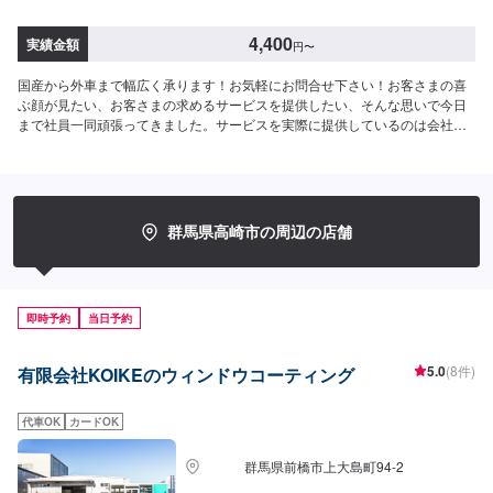
4,400
実績金額
円
〜
国産から外車まで幅広く承ります！お気軽にお問合せ下さい！お客さまの喜
ぶ顔が見たい、お客さまの求めるサービスを提供したい、そんな思いで今日
まで社員一同頑張ってきました。サービスを実際に提供しているのは会社を
構成している社員ひとりひとりであり、ご満足いただくためにはその社員の
資質や人間力が最も重要になると考えています。これからも社員一同、日々
感謝の気持ちを忘れずに、お客さま第一を考えた必要とされるサービスを提
供できるよう努力し続け、成長を続ける会社でありたいと願っております。
おクルマの事ならどんな事でもお任せ下さい！-----------------------------------------
群馬県高崎市の周辺の店舗
---------【1】オファーにてお問い合わせ【2】お見積り【3】お見積りにご納
得いただければ作業開始【4】仕上がり次第納車-----納期について-----納期は
通常1日～2日程度で納車となります。納期は前後する場合がございます。予
め、ご了承ください。-----代車について-----無料の代車をご用意しています。
即時予約
当日予約
お車の作業中は代車をご利用ください。※代車の燃料代はお客様にご負担いた
だいております。-----ご来店時の注意、受付方法-----倉賀野バイパスを高崎方
面に進み、宮原町交差点を北（高崎/島野町方面）に曲がり直進すると約500
5.0
(8件)
有限会社KOIKEのウィンドウコーティング
メートルで左手の交差点角に当店があります。入庫の際はお気をつけてお越
しください。駐車スペースは事務所前の空いているスペースに駐車してくだ
さい。受付はスタッフへ「メンテモで予約しました」とお伝えください。ご
代車OK
カードOK
案内いたします。【定休日・営業時間】定休日：日曜日、祝日、第二土曜日
営業時間：8:30~18:00
群馬県前橋市上大島町94-2