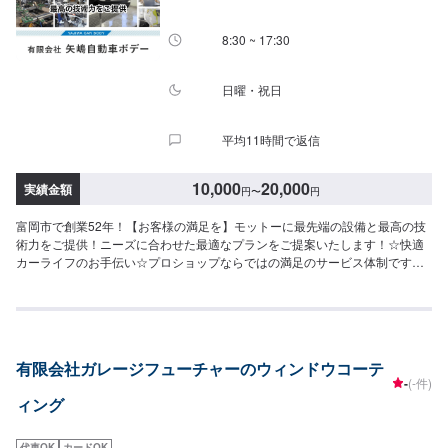
8:30 ~ 17:30
日曜・祝日
平均11時間で返信
10,000
20,000
実績金額
円
〜
円
富岡市で創業52年！【お客様の満足を】モットーに最先端の設備と最高の技
術力をご提供！ニーズに合わせた最適なプランをご提案いたします！☆快適
カーライフのお手伝い☆プロショップならではの満足のサービス体制です。
クルマのことなら、なんでもご相談ください！高い完成度を追求する最新の
設備環境が整っています。あなたの車をご予算に合わせ、よりスピーディー
に、より完全に仕上げます。--------------------------------------------------【1】オフ
ァーにてお問い合わせ【2】お見積り【3】お見積りにご納得いただければ作
業開始【4】仕上がり次第納車-----納期について-----納期は通常2日～3日程度
有限会社ガレージフューチャーのウィンドウコーテ
で納車となります。納期は前後する場合がございます。予め、ご了承くださ
-
(-件)
い。-----代車について-----無料の代車をご用意しています。お車の作業中は代
ィング
車をご利用ください。※代車の燃料代はお客様にご負担いただいておりま
す。-----ご来店時の注意、受付方法-----当工場は上信越自動車道富岡インター
より車で約2分入庫の際はお気をつけてお越しください。駐車スペースは事務
代車OK
カードOK