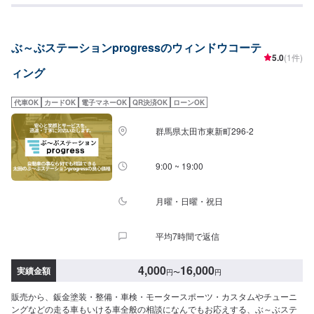
----------------当社は埼玉県深谷市にある自動車整備工場です。国産車から輸入
車(特にドイツ車の修理を得意としています)、中古から最新の車まで幅広く作
業を承っております。キズヘコミ修理の鈑金塗装を1番得意としております
ぶ～ぶステーションprogressのウィンドウコーテ
が、車検やパーツ取り付け等まで幅広くご対応させていただきます。スタッ
5.0
(1件)
フ全員が自動車整備士の国家資格を持っておりますのでお客様の大切なお車
ィング
の整備は是非私たちにお任せください！お客様にご満足していただけるよ
う、丁寧に作業に取り組ませていただきます。
代車OK
カードOK
電子マネーOK
QR決済OK
ローンOK
群馬県太田市東新町296-2
9:00 ~ 19:00
月曜・日曜・祝日
平均7時間で返信
4,000
16,000
実績金額
円
〜
円
販売から、鈑金塗装・整備・車検・モータースポーツ・カスタムやチューニ
ングなどの走る車もいける車全般の相談になんでもお応えする、ぶ～ぶステ