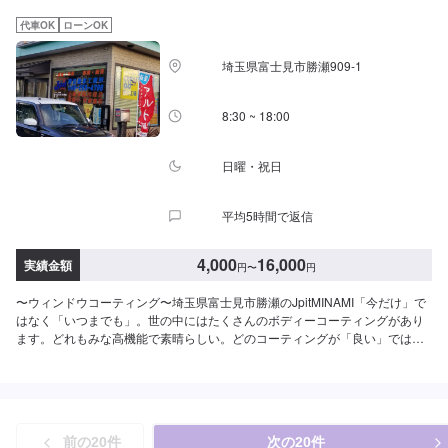
代車OK
ローンOK
埼玉県富士見市勝瀬909‐1
8:30 ~ 18:00
日曜・祝日
平均5時間で返信
4,000
16,000
実績金額
円
〜
円
〜ウィンドウコーティング〜埼玉県富士見市勝瀬のJpitMINAMI「今だけ」で
はなく「いつまでも」。世の中にはたくさんのボディーコーティングがあり
ます。どれもみな高機能で素晴らしい。どのコーティングが「良い」ではな
く、運転していて気持ちがいい。そんなお客さまの笑顔をいつまでも提供し
続けたい、そんな思いで作業します！WeloveCarsクルマが好き、だからクル
マ屋さんなんです。『Maintenance』愛車のメンテナンス、皆さんいつ行っ
ていますか？クルマの日常で気になるメンテナンスも当店におまかせ！【1】
オファーにてお問い合わせ【2】お見積り【3】お見積りにご納得いただけれ
前の
20
件
次の
20
件
ば作業開始【4】仕上がり次第納車『パーツ持ち込みOK！⭕️』欲しくて買っ