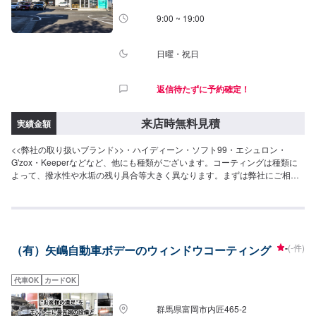
9:00 ~ 19:00
日曜・祝日
返信待たずに予約確定！
来店時無料見積
実績金額
<<弊社の取り扱いブランド>>・ハイディーン・ソフト99・エシュロン・
G'zox・Keeperなどなど、他にも種類がございます。コーティングは種類に
よって、撥水性や水垢の残り具合等大きく異なります。まずは弊社にご相談
にいらしてくださいませ。<<コーティングに自信あり>>磨きの道具にもこだ
わっており、完成度は間違いございません。金額以上の価値をご提供いたし
ますので、前橋でウィンドウコーティングの施工ならKOIKEにお任せくださ
い！<<多数メーカーの指定工場>>当社はダッジ・クライスラー・ジープの指
定工場です！アメ車の難しい修理、整備もお任せくださいませ。また、トヨ
-
(-件)
（有）矢嶋自動車ボデーのウィンドウコーティング
タの指定工場でもあります。国産車もご安心してご依頼ください。<<無料の
代車のご用意>>整備にお時間かかる場合もご安心ください。代車のご用意い
たします。
代車OK
カードOK
群馬県富岡市内匠465‐2