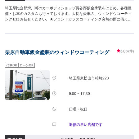
埼玉県比企郡滑川町のカーボディショップ長谷部鈑金塗装をはじめ、各種整
備・お車のカスタムも行っております。大切な愛車の、ウィンドウコーティ
ングぜひお任せください。★フロントガラスコーティング突然の雨に備え
て！視界スッキリ！！！※撥水用のワイパーも同時交換をおすすめしていま
す！★耐久性：約2、3ヶ月（環境により前後します）お気軽にご相談下さ
い。<料金表>【ガラス撥水】全ての車種フロントガラスのみで：2,200円※上
記価格は税別価格となります。比企郡滑川町で年間修理台数500台の実績が
あります！車の板金・車検・販売のトータルサポート工場です。国産車全メ
5.0
(4件)
栗原自動車鈑金塗装のウィンドウコーティング
ーカーの修理に対応しておりますので「他のお店では断られてしまった…」
という方はお気軽にご相談ください！各保険会社の指定修理工場にもなって
いるので保険修理のご相談もお待ちしております。カーリースも行っており
代車OK
ローンOK
ますので気になる方はお声がけください。
埼玉県東松山市柏崎223
9:00 ~ 17:30
日曜・祝日
返信の早い店舗です