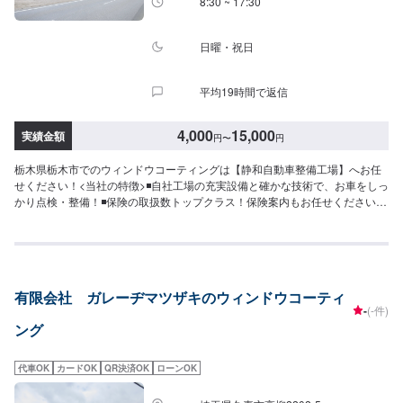
8:30 ~ 17:30
日曜・祝日
平均19時間で返信
4,000
15,000
実績金額
円
〜
円
栃木県栃木市でのウィンドウコーティングは【静和自動車整備工場】へお任
せください！<当社の特徴>◾自社工場の充実設備と確かな技術で、お車をしっ
かり点検・整備！◾保険の取扱数トップクラス！保険案内もお任せください！
◾車の購入から日々のメンテナンス、修理に至るまでトータルサポート！<お
客様のご予算やご希望の時間に応じてプランをご提案！>★お安く済ませた
い…★お時間があまり取れない…などのご相談もお気軽にどうぞ！【1】オフ
ァーにてお問い合わせ【2】お見積り【3】お見積りにご納得いただければ作
業開始【4】仕上がり次第納車-----納期について-----納期は通常1日～2日程度
有限会社 ガレーヂマツザキのウィンドウコーティ
で納車となります。納期は前後する場合がございます。予めご了承くださ
-
(-件)
い。-----代車について-----代車をご用意しています。お車の作業中は代車をご
ング
利用ください。※代車の燃料代はお客様にご負担いただいております。-----ご
来店時の注意、受付方法-----入庫の際はお気をつけてお越しください。駐車ス
ペースは事務所前の空いているスペースに駐車してください。受付はスタッ
代車OK
カードOK
QR決済OK
ローンOK
フへ「メンテモで予約しました」とお伝えください。ご案内いたします。
【定休日・営業時間】定休日：日曜日、祝日営業時間：8:30~17:30