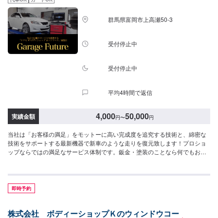
所前の空いているスペースに駐車してください。受付はスタッフへ「メンテ
モで予約しました」とお伝えください。ご案内いたします。【定休日・営業
群馬県富岡市上高瀬50-3
時間】定休日：日曜日、祝日営業時間：8:30~17:30
受付停止中
受付停止中
平均4時間で返信
4,000
50,000
実績金額
円
〜
円
当社は「お客様の満足」をモットーに高い完成度を追究する技術と、綿密な
技術をサポートする最新機器で新車のような走りを復元致します！プロショ
ップならではの満足なサービス体制です。鈑金・塗装のことなら何でもお気
軽にご相談下さい。ご予算に合わせた修理を致します。高い完成度を追及す
る最新の設備環境が整っています。あたなのクルマをご予算に合わせ、より
スピーディに、より完全に仕上げます。--------------------------------------------------
【1】オファーにてお問い合わせ【2】お見積り【3】お見積りにご納得いた
即時予約
だければ作業開始【4】仕上がり次第納車-----納期について-----納期は要相談
となります。納期は前後する場合がございます。予め、ご了承ください。-----
株式会社 ボディーショップＫのウィンドウコー
代車について-----無料の代車をご用意しています。お車の作業中は代車をご利