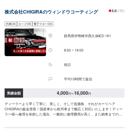
りのことがございましたらなんでもご相談ください！鈑金塗装のプロフェッ
ショナルがお車の状態をしっかりと判断し、適切な修理の方法をご提案いた
5.0
(1件)
株式会社CHIGIRAのウィンドウコーティング
します。フロンガス交換機有！最新車種のエアコン修理も対応できます！全
員業界歴20年以上の大ベテランの作業員です。お客様の愛車をご安心してお
任せください！--------------------------------------------------【1】オファーにてお問
代車OK
カードOK
電子マネーOK
い合わせ【2】お見積り【3】お見積りにご納得いただければ作業開始【4】
仕上がり次第納車-----------パーツ持ち込みについて-----------パーツの持ち込み
群馬県伊勢崎市西久保町2-161
可能です。オファーにて詳細をお願い致します。【定休日・営業時間】定休
日：日曜日、祝日営業時間：8:30~17:30
9:00 ~ 19:00
祝日
平均13時間で返信
4,000
16,000
実績金額
円
〜
円
ディーラーより早く丁寧に、美しく、そして低価格、それがカーリペア
CHIGIRAの鈑金塗装！国産車から欧州車まで幅広く対応いたします！ディー
ラー様へ修理を依頼した場合、一般的に修理費用が高く、また納車までの時
間がかかるといった声がよく聞かれます。それはディーラー様が直接直すわ
けではなく、外部の下請け工場へ修理を委託し、基本的には不具合箇所の修