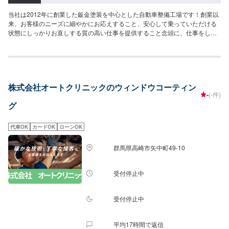
当社は2012年に創業した鈑金塗装を中心とした自動車整備工場です！創業以
来、お客様のニーズに細やかにお応えすること、安心して乗っていただける
状態にしっかりお直しする質の高い仕事を提供すること念頭に、仕事をして
まいりました！おかげさまでたくさんのご依頼をいただくこととなり、2019
年、工場を新設いたしました！工場の新設により、最新鋭の設備導入による
サービスの強化はもちろん、働くスタッフのストレスを軽減し、よりお客様
へのサービスに注力できる環境が整いました！これまで以上にお客様ニーズ
に寄り添った、品質・コストパフォーマンス・高い満足をいただける仕事を
株式会社オートクリニックのウィンドウコーティン
追求し、全てのお客様からも頼みやすい、と言っていただける自動車整備工
-
(-件)
場となるよう努めてまいります！--------------------------------------------------【1】
グ
オファーにてお問い合わせ【2】お見積り【3】お見積りにご納得いただけれ
ば作業開始【4】仕上がり次第納車◯納期について◯通常１～２日程度で納車
いたします。車種や状態により納期が前後する場合がございます。予め、ご
代車OK
カードOK
ローンOK
了承ください。◯代車について◯作業中は無料の代車をご利用ください。※燃
料代は、お客様負担となっております。予め、ご了承ください。【定休日・
群馬県高崎市矢中町49-10
営業時間】定休日：日曜日、祝日営業時間：9:00~18:00
受付停止中
受付停止中
平均17時間で返信