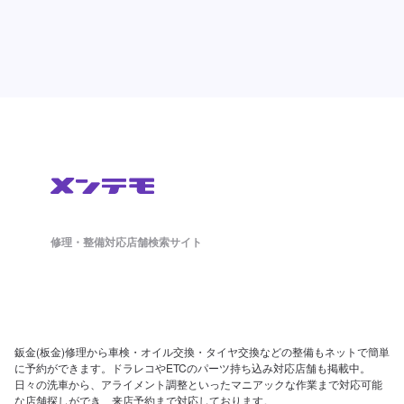
修理・整備対応店舗検索サイト
鈑金(板金)修理から車検・オイル交換・タイヤ交換などの整備もネットで簡単
に予約ができます。ドラレコやETCのパーツ持ち込み対応店舗も掲載中。
日々の洗車から、アライメント調整といったマニアックな作業まで対応可能
な店舗探しができ、来店予約まで対応しております。