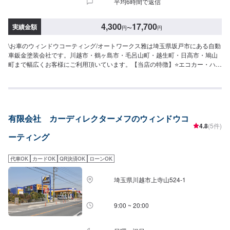
平均6時間で返信
4,300
17,700
実績金額
円
〜
円
\お車のウィンドウコーティング/オートワークス雅は埼玉県坂戸市にある自動
車鈑金塗装会社です。川越市・鶴ヶ島市・毛呂山町・越生町・日高市・鳩山
町まで幅広くお客様にご利用頂いています。【当店の特徴】⭐️エコカー・ハイ
ブリットの対応店⭐️国の認可を受けた認証工場⭐️軽自動車から輸入車まで、ど
んなお車でも対応します！キズへこみから、自走不能な事故車・車検・点
検・ドレスアップ・保険・販売まで、お車のことなら何でも当社にお任せく
ださい！【代車について】🚙代車の無料貸し出しを行なっております。ご希
望の方はお気軽にお問合せください。※燃料代はお客様負担となります。【注
有限会社 カーディレクターメフのウィンドウコ
意点】⚠️パーツ持ち込み対応可能です。持ち込みご希望の方はオファーに
4.8
(5件)
て、パーツの詳細や型番、お車の情報を必ずご入力ください。【営業時間・
ーティング
定休日】⏰営業時間：9時30分〜18時🗓定休日：月曜・祝日
代車OK
カードOK
QR決済OK
ローンOK
埼玉県川越市上寺山524-1
9:00 ~ 20:00