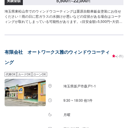
5,500
22,000
実績金額
円
〜
円
埼玉県東松山市でのウィンドウコーティングは栗原自動車鈑金塗装にお任せ
ください！雨の日に窓ガラスの水捌けが悪いなどの症状がある場合はコーテ
ィングが取れてしまっている可能性があります。<目安金額>5,500円~大切な
お車を栗原自動車さんへお任せしてよかったと思ってもらえるよう「親切・
丁寧・誠意」をモットーに日々対応させていただいております。専門の鈑
金・塗装では、高い技術で満足な仕上がりを常にご提供できるよう研鑽努力
し、安心運転のための整備・修理、車をもっと楽しむためのレストアやカス
タムなどのサービスもご提供しております。保険代理店業務にも力を入れ、
有限会社 オートワークス雅のウィンドウコーティ
お客様のカーライフを幅広く支えてまいります。オイル交換や車検、タイヤ
-
(-件)
交換などの基本的な車のメンテナンスも承っておりますのでお困りの際はお
ング
気軽にご相談ください！
代車OK
カードOK
ローンOK
埼玉県坂戸市森戸1-1
9:30 ~ 18:00 他1件
月曜