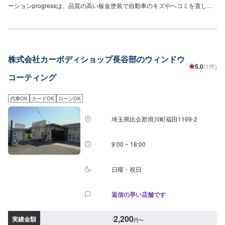
ーションprogressは、品質の高い板金塗装で自動車のキズやヘコミを直しま
す。プロフェッショナルな技術と知識を持ったスタッフが、お客様の安全を
守るため、定期点検を実施しております。車検のお見積りは無料で行います
ので、お気軽にお問い合わせください。ブレーキパッドの交換や車内のクリ
ーニングまで、幅広いサービスを手掛けております。太田の地域密着で、ア
フターフォローにも素早く対応します。お客様に喜んでいただける的確なア
株式会社カーボディショップ長谷部のウィンドウ
ドバイスを心掛けております。--------------------------------------------------【1】オ
5.0
(1件)
ファーにてお問い合わせ【2】お見積り【3】お見積りにご納得いただければ
コーティング
作業開始【4】仕上がり次第納車-----納期について-----納期は通常2日～3日程
度で納車となります。納期は前後する場合がございます。予め、ご了承くだ
さい。-----代車について-----無料の代車をご用意しています。お車の作業中は
代車OK
カードOK
ローンOK
代車をご利用ください。※代車の燃料代はお客様にご負担いただいておりま
す。-----ご来店時の注意、受付方法-----当工場は太田桐生インターチェンジか
埼玉県比企郡滑川町福田1169-2
ら５分入庫の際はお気をつけてお越しください。駐車スペースは工場前の空
いているスペースに駐車してください。受付はスタッフへ「メンテモで予約
しました」とお伝えください。ご案内いたします。【定休日・営業時間】定
9:00 ~ 18:00
休日：日曜日営業時間：9:00~19:00
日曜・祝日
返信の早い店舗です
2,200
実績金額
円
〜