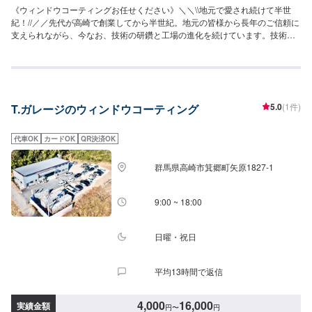
《ウィンドウコーティングお任せください》＼＼\\地元で愛され続けて半世
紀！//／／先代が高崎で創業してから半世紀。地元の皆様から長年のご信頼に
支えられながら、今なお、技術の研鑽と工場の進化を続けています。技術は
もちろんの事、お客様のご予算、納期、代車が必要、移動が難しい（レッカ
ーしてほしい）などなど…お車のお困りごとについては何でもご相談くださ
い。お困りごとにお応えし、解決する「対応力」で、お客様のカーライフの
お役に立てればと考えています。基本的なことから、パーツの選択、仕上が
りの精度までいくつかのプランをご提示の上、お客様にご納得いただけるプ
5.0
(1件)
T.ガレージのウィンドウコーティング
ランで作業を進めて参ります。常連さんから初めての方まで、ご来店を心か
らお待ちしております。--------------------------------------------------【1】オファー
にてお問い合わせ【2】お見積り【3】お見積りにご納得いただければ作業開
代車OK
カードOK
QR決済OK
始【4】仕上がり次第納車《代車について》お車をお預かりしている間、ご入
用のお客様には代車を無料でご用意しております。詳しくはお気軽にお問い
群馬県高崎市箕郷町矢原1827-1
合わせください。※ガソリン代はお客様にご負担いただきます。【定休日・営
業時間】定休日：第二水曜日営業時間：8:30~19:00
9:00 ~ 18:00
日曜・祝日
平均13時間で返信
4,000
16,000
実績金額
円
〜
円