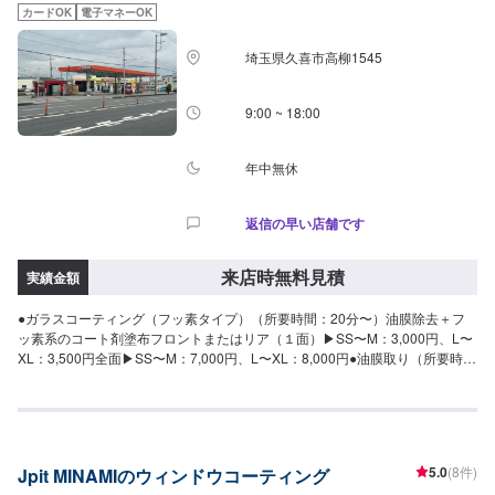
カードOK
電子マネーOK
埼玉県久喜市高柳1545
9:00 ~ 18:00
年中無休
返信の早い店舗です
来店時無料見積
実績金額
●ガラスコーティング（フッ素タイプ）（所要時間：20分〜）油膜除去＋フ
ッ素系のコート剤塗布フロントまたはリア（１面）▶︎SS〜M：3,000円、L〜
XL：3,500円全面▶︎SS〜M：7,000円、L〜XL：8,000円●油膜取り（所要時
間：10分〜）専用クリーナーで油膜をキレイに落としますフロントまたはリ
ア▶︎１面：1,500円フロントとリア▶︎２面：3,000円
5.0
(8件)
Jpit MINAMIのウィンドウコーティング