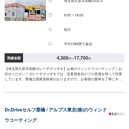
埼玉県久喜市高柳2202-5
9:00 ~ 18:00
祝日
平均15時間で返信
4,300
17,700
実績金額
円
〜
円
【埼玉県久喜市高柳ガレーヂマツザキ】お車のウィンドウコーティング｜お
任せください！ガレーヂマツザキでは、従業員各自がプロ意識を持って作業
しています。整備士国家資格者がおりますので、お客様の愛車を丁寧にキレ
イに仕上げる事をモットーとしております。安心してご依頼ください。【1】
オファーにてお問い合わせ【2】お見積り【3】お持ち込み・引き取り【4】
正式なお見積り【5】作業開始【6】納車時のお支払い<代車について>ガレー
ヂマツザキでは、鈑金・塗装・修理等で愛車をお預かりしている間、代車を
お貸し致します。台数も豊富な20台ご用意しております。事前に予約が必要
Dr.Driveセルフ栗橋 / アルプス東京(株)のウィンド
となる場合もございますので、まずはお気軽にご相談ください。※代車の燃料
5.0
(8件)
代はお客様にご負担いただいております。<定休日・営業時間>定休日：なし
ウコーティング
営業時間：9:00~18:00クレジット・QR決済などをご希望の方は事前にお申し
付けください。