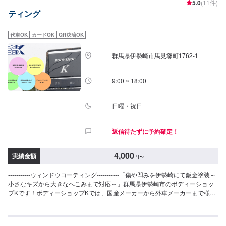
5.0
(11件)
用ください。※代車の燃料代はお客様にご負担いただいております。-----ご来
ティング
店時の注意、受付方法-----当工場は上信越道富岡インターチェンジから4km入
庫の際はお気をつけてお越しください。駐車スペースは20台完備しておりま
す。受付はスタッフへ「メンテモで予約しました」とお伝えください。ご案
代車OK
カードOK
QR決済OK
内いたします。【定休日・営業時間】定休日：日曜日、祝日営業時間：
9:30~18:30
群馬県伊勢崎市馬見塚町1762‐1
9:00 ~ 18:00
日曜・祝日
返信待たずに予約確定！
4,000
実績金額
円
〜
-----------ウィンドウコーティング-----------「傷や凹みを伊勢崎にて鈑金塗装～
小さなキズから大きなへこみまで対応～」群馬県伊勢崎市のボディーショッ
プKです！ボディーショップKでは、国産メーカーから外車メーカーまで様々
なお車を伊勢崎市にて対応してきた実績があり、他社で断られてしまったよ
うなお車であっても鈑金塗装で修理いたします。線キズからへこみ・塗装の
色あせや剥げなどお客様の大切な愛車をプロの技でお直しいたします。お困