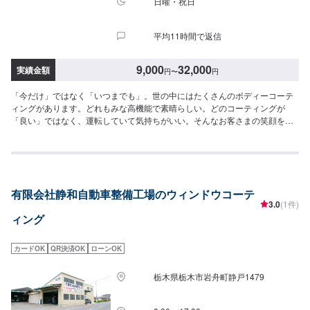
日曜・祝日
平均11時間で返信
9,000
32,000
実績金額
円
〜
円
「今だけ」ではなく「いつまでも」。世の中にはたくさんのボディーコーテ
ィングがあります。どれもみな高機能で素晴らしい。どのコーティングが
「良い」ではなく、運転していて気持ちがいい。そんなお客さまの笑顔をい
つまでも提供し続けたい。お車のウィンドウコーティングお気軽にご相談く
ださい！【パーツについて】パーツの持ち込み・ご購入も可能です。ご希望
のお客様は車種情報と、持ち込み・ご購入希望の旨をオファー備考欄にご記
載ください。【代車について】作業中は代車の貸し出しが可能です。※燃料代
はお客様負担となります【営業時間・定休日】営業時間:9:00〜20:00定休日
有限会社静和自動車整備工場のウィンドウコーテ
3.0
(1件)
ィング
カードOK
QR決済OK
ローンOK
栃木県栃木市岩舟町静戸1479