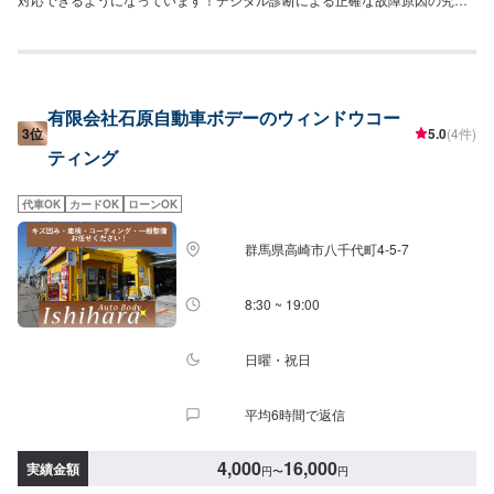
はもちろん高い技術力を持つスタッフの目視点検・ミリ単位の骨格修正など
で確実な修理・整備を行います！鈑金塗装修理をメインに国家資格を持つ整
備士による点検・メンテナンス、クルマのパーツ交換や取り付け・カスタム
など様々なサービスを展開しており、すべてにおいてクルマに精通したスタ
ッフよりお客様へ丁寧な説明を行うことを心がけています。-----------------------
有限会社石原自動車ボデーのウィンドウコー
---------------------------【1】オファーにてお問い合わせ【2】お見積り【3】お
3位
5.0
(4件)
見積りにご納得いただければ作業開始【4】仕上がり次第納車〈納期につい
ティング
て〉通常1~2日程度で納車いたします！車種や状態などにより作業内容が異
なる場合、納期が表示目安より変更となる場合がございます。〈代車につい
て〉無料の代車ご用意しております！愛車の作業中は代車をご利用くださ
代車OK
カードOK
ローンOK
い！※代車の燃料代はお客様にご負担いただいております。【定休日・営業時
間】定休日：不定休営業時間：9:00~18:00
群馬県高崎市八千代町4-5-7
8:30 ~ 19:00
日曜・祝日
平均6時間で返信
4,000
16,000
実績金額
円
〜
円