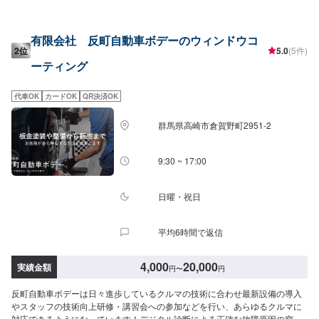
>★安く済ませたい…★時間があまり取れない…★車が動かなくなってしまっ
た…などのご相談もお気軽にどうぞ！【1】オファーにてお問い合わせ【2】
お見積り【3】お見積りにご納得いただければ作業開始【4】仕上がり次第納
有限会社 反町自動車ボデーのウィンドウコ
車-----納期について-----納期は通常2日～3日程度で納車となります。(要相談)
2位
5.0
(5件)
納期は前後する場合がございます。予めご了承ください。-----代車について---
ーティング
--無料の代車をご用意しています。お車の作業中は代車をご利用ください。※
代車の燃料代はお客様にご負担いただいております。-----ご来店時の注意、受
付方法-----入庫の際はお気をつけてお越しください。駐車スペースは事務所前
代車OK
カードOK
QR決済OK
の空いているスペースに駐車してください。受付はスタッフへ「メンテモで
予約しました」とお伝えください。ご案内いたします。【定休日・営業時
群馬県高崎市倉賀野町2951‐2
間】定休日：月曜日営業時間：9:00~19:00※日曜日のみ9:00~18:00
9:30 ~ 17:00
日曜・祝日
平均6時間で返信
4,000
20,000
実績金額
円
〜
円
反町自動車ボデーは日々進歩しているクルマの技術に合わせ最新設備の導入
やスタッフの技術向上研修・講習会への参加などを行い、あらゆるクルマに
対応できるようになっています！デジタル診断による正確な故障原因の究明