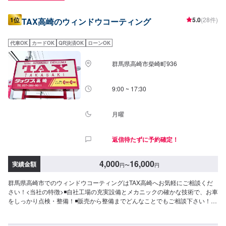
1位
5.0
(28件)
TAX高崎のウィンドウコーティング
代車OK
カードOK
QR決済OK
ローンOK
群馬県高崎市柴崎町936
9:00 ~ 17:30
月曜
返信待たずに予約確定！
4,000
16,000
実績金額
円
〜
円
群馬県高崎市でのウィンドウコーティングはTAX高崎へお気軽にご相談くだ
さい！<当社の特徴>◾自社工場の充実設備とメカニックの確かな技術で、お車
をしっかり点検・整備！◾販売から整備までどんなことでもご相談下さい！
◾24時間対応の無料コールセンターを完備。おクルマのトラブルにいつでも対
応いたします！<お客様のご予算やご希望の時間に応じてプランをご提案！