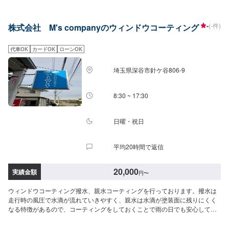
理を部品交換で対応してしまうから。私たちなら自社工場で即施工し、でき
るだけ部品交換をせず、修理対応いたします。私達は鈑金塗装のプロフェッ
ショナルです。大切なお車はぜひ、カーリペアCHIGIRAにおまかせくださ
-
(-件)
株式会社 M's companyのウィンドウコーティング
い！--------------------------------------------------【1】オファーにてお問い合わせ
【2】お見積り【3】お見積りにご納得いただければ作業開始【4】仕上がり
次第納車□納期について□通常1~2日程度で納車いたします。車種や状態によ
代車OK
カードOK
ローンOK
り納期が前後する場合がございます。予め、ご了承ください。□代車について
□作業中は無料の代車をご利用ください。※燃料代は、お客様負担となってお
埼玉県深谷市針ケ谷806‐9
ります。予め、ご了承ください。□パーツ持ち込みについて□パーツの持ち込
み可能です。オファーの際に持ち込みパーツの詳細をご入力ください。【定
休日・営業時間】定休日：祝日営業時間：9:00~19:00
8:30 ~ 17:30
日曜・祝日
平均20時間で返信
20,000
実績金額
円
〜
ウィンドウコーティング撥水、親水コーティングを行っております。撥水は
走行時の風圧で水滴が流れていきやすく、親水は水滴が塗装面に残りにくく
なる特徴があるので、コーティングをしておくことで雨の日でも安心して運
転をすることができます。お気軽にご依頼ください。詳しいお見積りは、入
庫していただいた後にご提示させていただきます。-----------------------------------