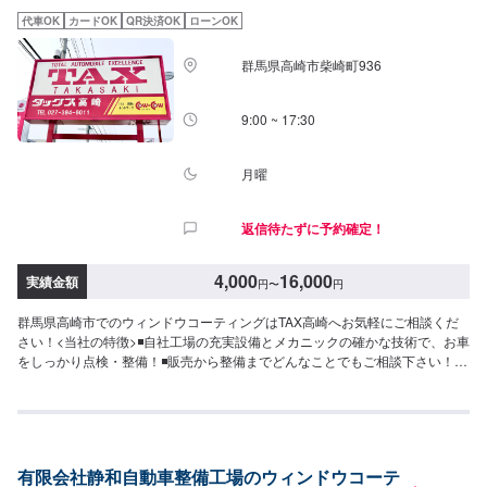
なる場合、納期が表示目安より変更となる場合がございます。〈代車につい
代車OK
カードOK
QR決済OK
ローンOK
て〉無料の代車ご用意しております！愛車の作業中は代車をご利用くださ
い！※代車の燃料代はお客様にご負担いただいております。【定休日・営業時
群馬県高崎市柴崎町936
間】定休日：不定休営業時間：9:00~18:00
9:00 ~ 17:30
月曜
返信待たずに予約確定！
4,000
16,000
実績金額
円
〜
円
群馬県高崎市でのウィンドウコーティングはTAX高崎へお気軽にご相談くだ
さい！<当社の特徴>◾自社工場の充実設備とメカニックの確かな技術で、お車
をしっかり点検・整備！◾販売から整備までどんなことでもご相談下さい！
◾24時間対応の無料コールセンターを完備。おクルマのトラブルにいつでも対
応いたします！<お客様のご予算やご希望の時間に応じてプランをご提案！
>★安く済ませたい…★時間があまり取れない…★車が動かなくなってしまっ
た…などのご相談もお気軽にどうぞ！【1】オファーにてお問い合わせ【2】
お見積り【3】お見積りにご納得いただければ作業開始【4】仕上がり次第納
有限会社静和自動車整備工場のウィンドウコーテ
車-----納期について-----納期は通常2日～3日程度で納車となります。(要相談)