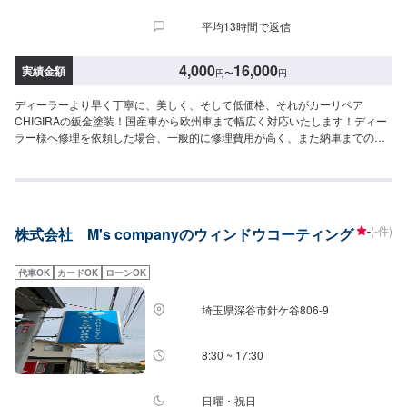
平均13時間で返信
4,000
16,000
実績金額
円
〜
円
ディーラーより早く丁寧に、美しく、そして低価格、それがカーリペア
CHIGIRAの鈑金塗装！国産車から欧州車まで幅広く対応いたします！ディー
ラー様へ修理を依頼した場合、一般的に修理費用が高く、また納車までの時
間がかかるといった声がよく聞かれます。それはディーラー様が直接直すわ
けではなく、外部の下請け工場へ修理を委託し、基本的には不具合箇所の修
理を部品交換で対応してしまうから。私たちなら自社工場で即施工し、でき
るだけ部品交換をせず、修理対応いたします。私達は鈑金塗装のプロフェッ
ショナルです。大切なお車はぜひ、カーリペアCHIGIRAにおまかせくださ
-
(-件)
株式会社 M's companyのウィンドウコーティング
い！--------------------------------------------------【1】オファーにてお問い合わせ
【2】お見積り【3】お見積りにご納得いただければ作業開始【4】仕上がり
次第納車□納期について□通常1~2日程度で納車いたします。車種や状態によ
代車OK
カードOK
ローンOK
り納期が前後する場合がございます。予め、ご了承ください。□代車について
□作業中は無料の代車をご利用ください。※燃料代は、お客様負担となってお
埼玉県深谷市針ケ谷806‐9
ります。予め、ご了承ください。□パーツ持ち込みについて□パーツの持ち込
み可能です。オファーの際に持ち込みパーツの詳細をご入力ください。【定
休日・営業時間】定休日：祝日営業時間：9:00~19:00
8:30 ~ 17:30
日曜・祝日