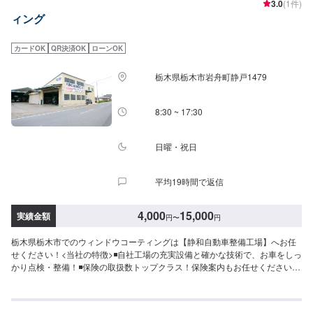
3.0
(1件)
納期は前後する場合がございます。予めご了承ください。-----代車について---
ィング
--無料の代車をご用意しています。お車の作業中は代車をご利用ください。※
代車の燃料代はお客様にご負担いただいております。-----ご来店時の注意、受
付方法-----入庫の際はお気をつけてお越しください。駐車スペースは事務所前
カードOK
QR決済OK
ローンOK
の空いているスペースに駐車してください。受付はスタッフへ「メンテモで
予約しました」とお伝えください。ご案内いたします。【定休日・営業時
栃木県栃木市岩舟町静戸1479
間】定休日：月曜日営業時間：9:00~19:00※日曜日のみ9:00~18:00
8:30 ~ 17:30
日曜・祝日
平均19時間で返信
4,000
15,000
実績金額
円
〜
円
栃木県栃木市でのウィンドウコーティングは【静和自動車整備工場】へお任
せください！<当社の特徴>◾自社工場の充実設備と確かな技術で、お車をしっ
かり点検・整備！◾保険の取扱数トップクラス！保険案内もお任せください！
◾車の購入から日々のメンテナンス、修理に至るまでトータルサポート！<お
客様のご予算やご希望の時間に応じてプランをご提案！>★お安く済ませた
い…★お時間があまり取れない…などのご相談もお気軽にどうぞ！【1】オフ