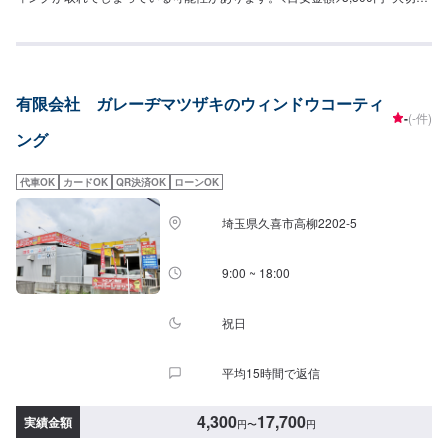
お車を栗原自動車さんへお任せしてよかったと思ってもらえるよう「親切・
丁寧・誠意」をモットーに日々対応させていただいております。専門の鈑
金・塗装では、高い技術で満足な仕上がりを常にご提供できるよう研鑽努力
し、安心運転のための整備・修理、車をもっと楽しむためのレストアやカス
タムなどのサービスもご提供しております。保険代理店業務にも力を入れ、
有限会社 ガレーヂマツザキのウィンドウコーティ
お客様のカーライフを幅広く支えてまいります。オイル交換や車検、タイヤ
-
(-件)
交換などの基本的な車のメンテナンスも承っておりますのでお困りの際はお
ング
気軽にご相談ください！
代車OK
カードOK
QR決済OK
ローンOK
埼玉県久喜市高柳2202-5
9:00 ~ 18:00
祝日
平均15時間で返信
4,300
17,700
実績金額
円
〜
円