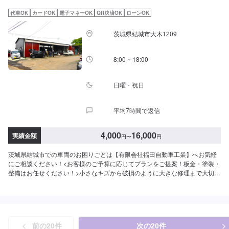
代車をご用意しています。お車の作業中は代車をご利用ください。※代車の燃
料代はお客様にご負担いただいております。※内容などにより貸し出し出来か
代車OK
カードOK
電子マネーOK
QR決済OK
ローンOK
ねる場合もございます。-----ご来店時の注意、受付方法-----入庫の際はお気を
つけてお越しください。駐車スペースは事務所前のお客様駐車スペースに駐
茨城県結城市大木1209
車してください。受付はスタッフへ「メンテモで予約しました」とお伝えく
ださい。ご案内いたします。
8:00 ~ 18:00
日曜・祝日
平均7時間で返信
4,000
16,000
実績金額
円
〜
円
茨城県結城市での車両のお困りごとは【有限会社福田自動車工業】へお気軽
にご相談ください！<お客様のご予算に応じてプランをご提案！板金・塗装・
整備はお任せください！>小さなキズから破損のように大きな修理まで大切な
お車の鈑金は福田自動車にお任せ下さい。福田自動車では、キズや破損状況
に合わせて最適な修理方法をご提案します。お客様のご要望・ご予算をお聞
きし、最適な施工方法をご提案しますので、お気軽にお問い合わせ下さい。
【1】オファーにてお問い合わせ【2】お見積り【3】お見積りにご納得いた
だければ作業開始【4】仕上がり次第納車-----納期について-----納期は通常1日
前の
20
件
次の
20
件
～2日程度で納車となります。(要相談)納期は前後する場合がございます。予