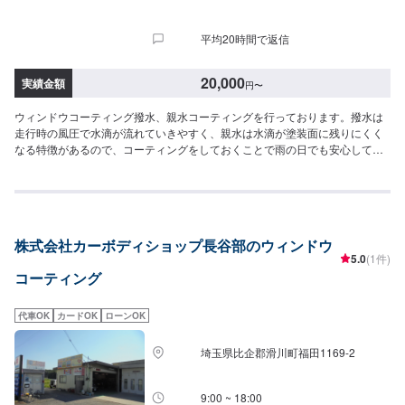
平均20時間で返信
20,000
実績金額
円
〜
ウィンドウコーティング撥水、親水コーティングを行っております。撥水は
走行時の風圧で水滴が流れていきやすく、親水は水滴が塗装面に残りにくく
なる特徴があるので、コーティングをしておくことで雨の日でも安心して運
転をすることができます。お気軽にご依頼ください。詳しいお見積りは、入
庫していただいた後にご提示させていただきます。-----------------------------------
----------------当社は埼玉県深谷市にある自動車整備工場です。国産車から輸入
車(特にドイツ車の修理を得意としています)、中古から最新の車まで幅広く作
業を承っております。キズヘコミ修理の鈑金塗装を1番得意としております
株式会社カーボディショップ長谷部のウィンドウ
が、車検やパーツ取り付け等まで幅広くご対応させていただきます。スタッ
5.0
(1件)
フ全員が自動車整備士の国家資格を持っておりますのでお客様の大切なお車
コーティング
の整備は是非私たちにお任せください！お客様にご満足していただけるよ
う、丁寧に作業に取り組ませていただきます。
代車OK
カードOK
ローンOK
埼玉県比企郡滑川町福田1169-2
9:00 ~ 18:00