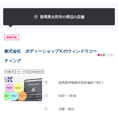
守るため、定期点検を実施しております。車検のお見積りは無料で行います
ので、お気軽にお問い合わせください。ブレーキパッドの交換や車内のクリ
ーニングまで、幅広いサービスを手掛けております。太田の地域密着で、ア
フターフォローにも素早く対応します。お客様に喜んでいただける的確なア
群馬県太田市の周辺の店舗
ドバイスを心掛けております。--------------------------------------------------【1】オ
ファーにてお問い合わせ【2】お見積り【3】お見積りにご納得いただければ
作業開始【4】仕上がり次第納車-----納期について-----納期は通常2日～3日程
度で納車となります。納期は前後する場合がございます。予め、ご了承くだ
即時予約
さい。-----代車について-----無料の代車をご用意しています。お車の作業中は
代車をご利用ください。※代車の燃料代はお客様にご負担いただいておりま
す。-----ご来店時の注意、受付方法-----当工場は太田桐生インターチェンジか
株式会社 ボディーショップＫのウィンドウコー
ら５分入庫の際はお気をつけてお越しください。駐車スペースは工場前の空
5.0
(11件)
いているスペースに駐車してください。受付はスタッフへ「メンテモで予約
ティング
しました」とお伝えください。ご案内いたします。【定休日・営業時間】定
休日：日曜日営業時間：9:00~19:00
代車OK
カードOK
QR決済OK
群馬県伊勢崎市馬見塚町1762‐1
9:00 ~ 18:00
日曜・祝日