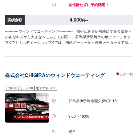
返信待たずに予約確定！
4,000
実績金額
円
〜
-----------ウィンドウコーティング-----------「傷や凹みを伊勢崎にて鈑金塗装～
小さなキズから大きなへこみまで対応～」群馬県伊勢崎市のボディーショッ
プKです！ボディーショップKでは、国産メーカーから外車メーカーまで様々
なお車を伊勢崎市にて対応してきた実績があり、他社で断られてしまったよ
うなお車であっても鈑金塗装で修理いたします。線キズからへこみ・塗装の
色あせや剥げなどお客様の大切な愛車をプロの技でお直しいたします。お困
りのことがございましたらなんでもご相談ください！鈑金塗装のプロフェッ
ショナルがお車の状態をしっかりと判断し、適切な修理の方法をご提案いた
5.0
(1件)
株式会社CHIGIRAのウィンドウコーティング
します。フロンガス交換機有！最新車種のエアコン修理も対応できます！全
員業界歴20年以上の大ベテランの作業員です。お客様の愛車をご安心してお
任せください！--------------------------------------------------【1】オファーにてお問
代車OK
カードOK
電子マネーOK
い合わせ【2】お見積り【3】お見積りにご納得いただければ作業開始【4】
仕上がり次第納車-----------パーツ持ち込みについて-----------パーツの持ち込み
群馬県伊勢崎市西久保町2-161
可能です。オファーにて詳細をお願い致します。【定休日・営業時間】定休
日：日曜日、祝日営業時間：8:30~17:30
9:00 ~ 19:00
祝日