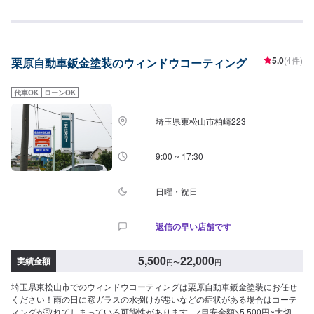
構成している社員ひとりひとりであり、ご満足いただくためにはその社員の
資質や人間力が最も重要になると考えています。これからも社員一同、日々
感謝の気持ちを忘れずに、お客さま第一を考えた必要とされるサービスを提
供できるよう努力し続け、成長を続ける会社でありたいと願っております。
おクルマの事ならどんな事でもお任せ下さい！-----------------------------------------
5.0
(4件)
栗原自動車鈑金塗装のウィンドウコーティング
---------【1】オファーにてお問い合わせ【2】お見積り【3】お見積りにご納
得いただければ作業開始【4】仕上がり次第納車-----納期について-----納期は
通常1日～2日程度で納車となります。納期は前後する場合がございます。予
代車OK
ローンOK
め、ご了承ください。-----代車について-----無料の代車をご用意しています。
お車の作業中は代車をご利用ください。※代車の燃料代はお客様にご負担いた
埼玉県東松山市柏崎223
だいております。-----ご来店時の注意、受付方法-----倉賀野バイパスを高崎方
面に進み、宮原町交差点を北（高崎/島野町方面）に曲がり直進すると約500
メートルで左手の交差点角に当店があります。入庫の際はお気をつけてお越
9:00 ~ 17:30
しください。駐車スペースは事務所前の空いているスペースに駐車してくだ
さい。受付はスタッフへ「メンテモで予約しました」とお伝えください。ご
案内いたします。【定休日・営業時間】定休日：日曜日、祝日、第二土曜日
日曜・祝日
営業時間：8:30~18:00
返信の早い店舗です
5,500
22,000
実績金額
円
〜
円
埼玉県東松山市でのウィンドウコーティングは栗原自動車鈑金塗装にお任せ
ください！雨の日に窓ガラスの水捌けが悪いなどの症状がある場合はコーテ
ィングが取れてしまっている可能性があります。<目安金額>5,500円~大切な