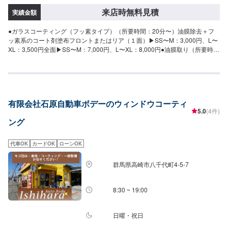
来店時無料見積
実績金額
●ガラスコーティング（フッ素タイプ）（所要時間：20分〜）油膜除去＋フ
ッ素系のコート剤塗布フロントまたはリア（１面）▶︎SS〜M：3,000円、L〜
XL：3,500円全面▶︎SS〜M：7,000円、L〜XL：8,000円●油膜取り（所要時
間：10分〜）専用クリーナーで油膜をキレイに落としますフロントまたはリ
ア▶︎１面：1,500円フロントとリア▶︎２面：3,000円
有限会社石原自動車ボデーのウィンドウコーティ
5.0
(4件)
ング
代車OK
カードOK
ローンOK
群馬県高崎市八千代町4-5-7
8:30 ~ 19:00
日曜・祝日