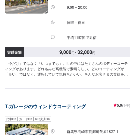
9:00 ~ 20:00
日曜・祝日
平均11時間で返信
9,000
32,000
実績金額
円
〜
円
「今だけ」ではなく「いつまでも」。世の中にはたくさんのボディーコーテ
ィングがあります。どれもみな高機能で素晴らしい。どのコーティングが
「良い」ではなく、運転していて気持ちがいい。そんなお客さまの笑顔をい
つまでも提供し続けたい。お車のウィンドウコーティングお気軽にご相談く
ださい！【パーツについて】パーツの持ち込み・ご購入も可能です。ご希望
のお客様は車種情報と、持ち込み・ご購入希望の旨をオファー備考欄にご記
載ください。【代車について】作業中は代車の貸し出しが可能です。※燃料代
はお客様負担となります【営業時間・定休日】営業時間:9:00〜20:00定休日
5.0
(1件)
T.ガレージのウィンドウコーティング
代車OK
カードOK
QR決済OK
群馬県高崎市箕郷町矢原1827-1