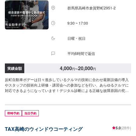
群馬県高崎市倉賀野町2951‐2
9:30 ~ 17:00
日曜・祝日
平均6時間で返信
4,000
20,000
実績金額
円
〜
円
反町自動車ボデーは日々進歩しているクルマの技術に合わせ最新設備の導入
やスタッフの技術向上研修・講習会への参加などを行い、あらゆるクルマに
対応できるようになっています！デジタル診断による正確な故障原因の究明
はもちろん高い技術力を持つスタッフの目視点検・ミリ単位の骨格修正など
で確実な修理・整備を行います！鈑金塗装修理をメインに国家資格を持つ整
備士による点検・メンテナンス、クルマのパーツ交換や取り付け・カスタム
など様々なサービスを展開しており、すべてにおいてクルマに精通したスタ
即時予約
当日予約
ッフよりお客様へ丁寧な説明を行うことを心がけています。-----------------------
---------------------------【1】オファーにてお問い合わせ【2】お見積り【3】お
5.0
(28件)
TAX高崎のウィンドウコーティング
見積りにご納得いただければ作業開始【4】仕上がり次第納車〈納期につい
て〉通常1~2日程度で納車いたします！車種や状態などにより作業内容が異