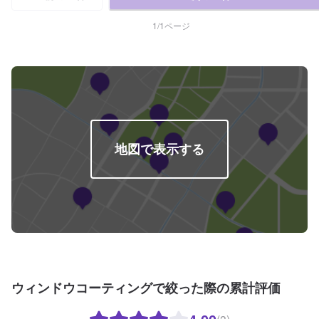
めご了承ください。-----代車について-----代車をご用意しています。お車の作
業中は代車をご利用ください。※代車の燃料代はお客様にご負担いただいてお
1
/
1
ページ
ります。-----ご来店時の注意、受付方法-----入庫の際はお気をつけてお越しく
ださい。駐車スペースは事務所前の空いているスペースに駐車してくださ
い。受付はスタッフへ「メンテモで予約しました」とお伝えください。ご案
内いたします。【定休日・営業時間】定休日：日曜、祝日営業時間：
8:00~18:00
地図で表示する
ウィンドウコーティングで絞った際の累計評価