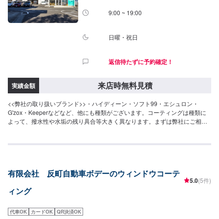
9:00 ~ 19:00
日曜・祝日
返信待たずに予約確定！
来店時無料見積
実績金額
<<弊社の取り扱いブランド>>・ハイディーン・ソフト99・エシュロン・
G'zox・Keeperなどなど、他にも種類がございます。コーティングは種類に
よって、撥水性や水垢の残り具合等大きく異なります。まずは弊社にご相談
にいらしてくださいませ。<<コーティングに自信あり>>磨きの道具にもこだ
わっており、完成度は間違いございません。金額以上の価値をご提供いたし
ますので、前橋でウィンドウコーティングの施工ならKOIKEにお任せくださ
い！<<多数メーカーの指定工場>>当社はダッジ・クライスラー・ジープの指
定工場です！アメ車の難しい修理、整備もお任せくださいませ。また、トヨ
有限会社 反町自動車ボデーのウィンドウコーテ
タの指定工場でもあります。国産車もご安心してご依頼ください。<<無料の
5.0
(5件)
代車のご用意>>整備にお時間かかる場合もご安心ください。代車のご用意い
ィング
たします。
代車OK
カードOK
QR決済OK