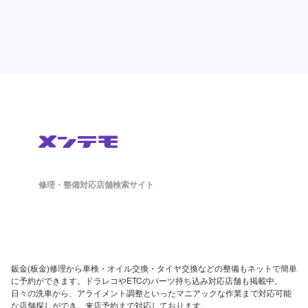
修理・整備対応店舗検索サイト
鈑金(板金)修理から車検・オイル交換・タイヤ交換などの整備もネットで簡単
に予約ができます。ドラレコやETCのパーツ持ち込み対応店舗も掲載中。
日々の洗車から、アライメント調整といったマニアックな作業まで対応可能
な店舗探しができ、来店予約まで対応しております。