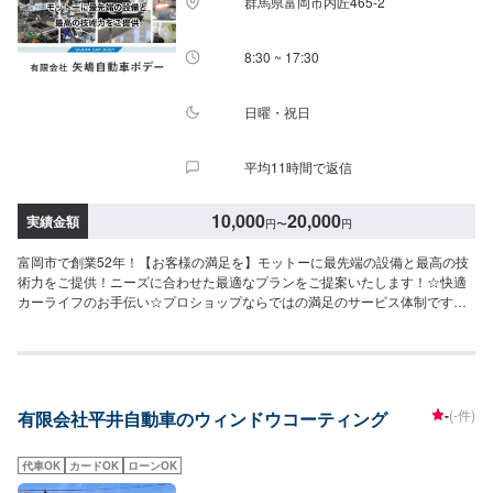
群馬県富岡市内匠465‐2
了承ください。◯代車について◯作業中は無料の代車をご利用ください。※燃
料代は、お客様負担となっております。予め、ご了承ください。【定休日・
営業時間】定休日：日曜日、祝日営業時間：9:00~18:00
8:30 ~ 17:30
日曜・祝日
平均11時間で返信
10,000
20,000
実績金額
円
〜
円
富岡市で創業52年！【お客様の満足を】モットーに最先端の設備と最高の技
術力をご提供！ニーズに合わせた最適なプランをご提案いたします！☆快適
カーライフのお手伝い☆プロショップならではの満足のサービス体制です。
クルマのことなら、なんでもご相談ください！高い完成度を追求する最新の
設備環境が整っています。あなたの車をご予算に合わせ、よりスピーディー
に、より完全に仕上げます。--------------------------------------------------【1】オフ
ァーにてお問い合わせ【2】お見積り【3】お見積りにご納得いただければ作
業開始【4】仕上がり次第納車-----納期について-----納期は通常2日～3日程度
-
(-件)
有限会社平井自動車のウィンドウコーティング
で納車となります。納期は前後する場合がございます。予め、ご了承くださ
い。-----代車について-----無料の代車をご用意しています。お車の作業中は代
車をご利用ください。※代車の燃料代はお客様にご負担いただいておりま
代車OK
カードOK
ローンOK
す。-----ご来店時の注意、受付方法-----当工場は上信越自動車道富岡インター