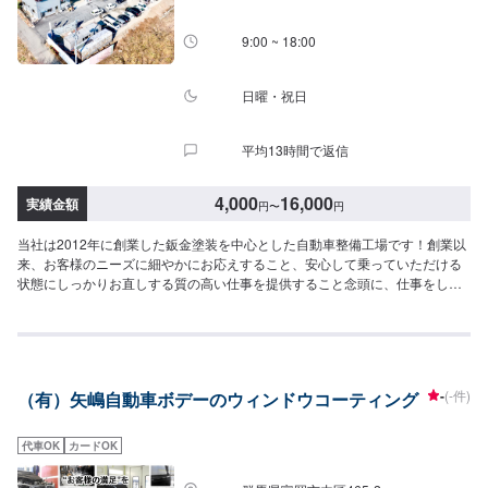
9:00 ~ 18:00
日曜・祝日
平均13時間で返信
4,000
16,000
実績金額
円
〜
円
当社は2012年に創業した鈑金塗装を中心とした自動車整備工場です！創業以
来、お客様のニーズに細やかにお応えすること、安心して乗っていただける
状態にしっかりお直しする質の高い仕事を提供すること念頭に、仕事をして
まいりました！おかげさまでたくさんのご依頼をいただくこととなり、2019
年、工場を新設いたしました！工場の新設により、最新鋭の設備導入による
サービスの強化はもちろん、働くスタッフのストレスを軽減し、よりお客様
へのサービスに注力できる環境が整いました！これまで以上にお客様ニーズ
に寄り添った、品質・コストパフォーマンス・高い満足をいただける仕事を
-
(-件)
（有）矢嶋自動車ボデーのウィンドウコーティング
追求し、全てのお客様からも頼みやすい、と言っていただける自動車整備工
場となるよう努めてまいります！--------------------------------------------------【1】
オファーにてお問い合わせ【2】お見積り【3】お見積りにご納得いただけれ
代車OK
カードOK
ば作業開始【4】仕上がり次第納車◯納期について◯通常１～２日程度で納車
いたします。車種や状態により納期が前後する場合がございます。予め、ご