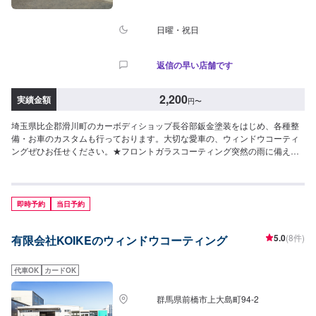
日曜・祝日
返信の早い店舗です
2,200
実績金額
円
〜
埼玉県比企郡滑川町のカーボディショップ長谷部鈑金塗装をはじめ、各種整
備・お車のカスタムも行っております。大切な愛車の、ウィンドウコーティ
ングぜひお任せください。★フロントガラスコーティング突然の雨に備え
て！視界スッキリ！！！※撥水用のワイパーも同時交換をおすすめしていま
す！★耐久性：約2、3ヶ月（環境により前後します）お気軽にご相談下さ
い。<料金表>【ガラス撥水】全ての車種フロントガラスのみで：2,200円※上
記価格は税別価格となります。比企郡滑川町で年間修理台数500台の実績が
即時予約
当日予約
あります！車の板金・車検・販売のトータルサポート工場です。国産車全メ
ーカーの修理に対応しておりますので「他のお店では断られてしまった…」
5.0
(8件)
有限会社KOIKEのウィンドウコーティング
という方はお気軽にご相談ください！各保険会社の指定修理工場にもなって
いるので保険修理のご相談もお待ちしております。カーリースも行っており
ますので気になる方はお声がけください。
代車OK
カードOK
群馬県前橋市上大島町94-2