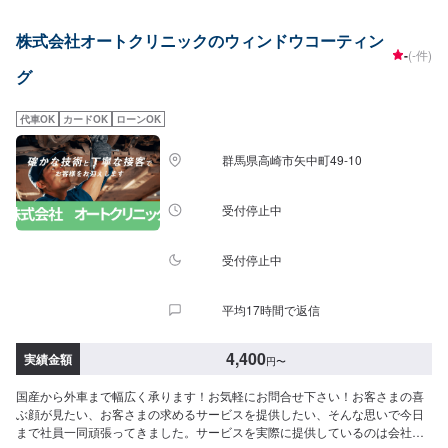
ァーにてお問い合わせ【2】お見積り【3】お見積りにご納得いただければ作
業開始【4】仕上がり次第納車-----納期について-----納期は通常1日～2日程度
株式会社オートクリニックのウィンドウコーティン
で納車となります。納期は前後する場合がございます。予めご了承くださ
-
(-件)
い。-----代車について-----代車をご用意しています。お車の作業中は代車をご
グ
利用ください。※代車の燃料代はお客様にご負担いただいております。-----ご
来店時の注意、受付方法-----入庫の際はお気をつけてお越しください。駐車ス
ペースは事務所前の空いているスペースに駐車してください。受付はスタッ
代車OK
カードOK
ローンOK
フへ「メンテモで予約しました」とお伝えください。ご案内いたします。
【定休日・営業時間】定休日：日曜日、祝日営業時間：8:30~17:30
群馬県高崎市矢中町49-10
受付停止中
受付停止中
平均17時間で返信
4,400
実績金額
円
〜
国産から外車まで幅広く承ります！お気軽にお問合せ下さい！お客さまの喜
ぶ顔が見たい、お客さまの求めるサービスを提供したい、そんな思いで今日
まで社員一同頑張ってきました。サービスを実際に提供しているのは会社を