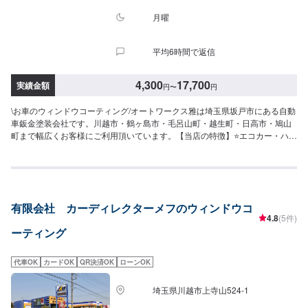
月曜
平均6時間で返信
4,300
17,700
実績金額
円
〜
円
\お車のウィンドウコーティング/オートワークス雅は埼玉県坂戸市にある自動
車鈑金塗装会社です。川越市・鶴ヶ島市・毛呂山町・越生町・日高市・鳩山
町まで幅広くお客様にご利用頂いています。【当店の特徴】⭐️エコカー・ハイ
ブリットの対応店⭐️国の認可を受けた認証工場⭐️軽自動車から輸入車まで、ど
んなお車でも対応します！キズへこみから、自走不能な事故車・車検・点
検・ドレスアップ・保険・販売まで、お車のことなら何でも当社にお任せく
ださい！【代車について】🚙代車の無料貸し出しを行なっております。ご希
望の方はお気軽にお問合せください。※燃料代はお客様負担となります。【注
有限会社 カーディレクターメフのウィンドウコ
意点】⚠️パーツ持ち込み対応可能です。持ち込みご希望の方はオファーに
4.8
(5件)
て、パーツの詳細や型番、お車の情報を必ずご入力ください。【営業時間・
ーティング
定休日】⏰営業時間：9時30分〜18時🗓定休日：月曜・祝日
代車OK
カードOK
QR決済OK
ローンOK
埼玉県川越市上寺山524-1