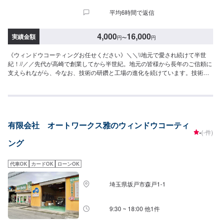
平均6時間で返信
4,000
16,000
実績金額
円
〜
円
《ウィンドウコーティングお任せください》＼＼\\地元で愛され続けて半世
紀！//／／先代が高崎で創業してから半世紀。地元の皆様から長年のご信頼に
支えられながら、今なお、技術の研鑽と工場の進化を続けています。技術は
もちろんの事、お客様のご予算、納期、代車が必要、移動が難しい（レッカ
ーしてほしい）などなど…お車のお困りごとについては何でもご相談くださ
い。お困りごとにお応えし、解決する「対応力」で、お客様のカーライフの
お役に立てればと考えています。基本的なことから、パーツの選択、仕上が
りの精度までいくつかのプランをご提示の上、お客様にご納得いただけるプ
有限会社 オートワークス雅のウィンドウコーティ
ランで作業を進めて参ります。常連さんから初めての方まで、ご来店を心か
-
(-件)
らお待ちしております。--------------------------------------------------【1】オファー
ング
にてお問い合わせ【2】お見積り【3】お見積りにご納得いただければ作業開
始【4】仕上がり次第納車《代車について》お車をお預かりしている間、ご入
用のお客様には代車を無料でご用意しております。詳しくはお気軽にお問い
代車OK
カードOK
ローンOK
合わせください。※ガソリン代はお客様にご負担いただきます。【定休日・営
業時間】定休日：第二水曜日営業時間：8:30~19:00
埼玉県坂戸市森戸1-1
9:30 ~ 18:00 他1件