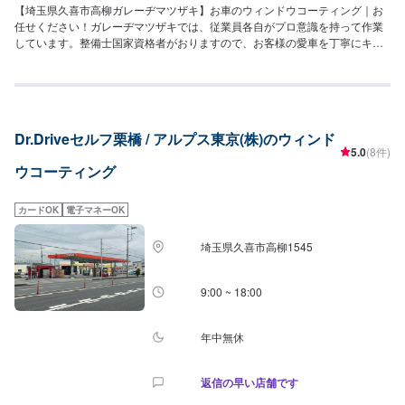
【埼玉県久喜市高柳ガレーヂマツザキ】お車のウィンドウコーティング｜お
任せください！ガレーヂマツザキでは、従業員各自がプロ意識を持って作業
しています。整備士国家資格者がおりますので、お客様の愛車を丁寧にキレ
イに仕上げる事をモットーとしております。安心してご依頼ください。【1】
オファーにてお問い合わせ【2】お見積り【3】お持ち込み・引き取り【4】
正式なお見積り【5】作業開始【6】納車時のお支払い<代車について>ガレー
ヂマツザキでは、鈑金・塗装・修理等で愛車をお預かりしている間、代車を
お貸し致します。台数も豊富な20台ご用意しております。事前に予約が必要
Dr.Driveセルフ栗橋 / アルプス東京(株)のウィンド
となる場合もございますので、まずはお気軽にご相談ください。※代車の燃料
5.0
(8件)
代はお客様にご負担いただいております。<定休日・営業時間>定休日：なし
ウコーティング
営業時間：9:00~18:00クレジット・QR決済などをご希望の方は事前にお申し
付けください。
カードOK
電子マネーOK
埼玉県久喜市高柳1545
9:00 ~ 18:00
年中無休
返信の早い店舗です