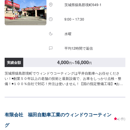
より車で約2分入庫の際はお気をつけてお越しください。駐車スペースは事務
茨城県猿島郡境町649-1
所前の空いているスペースに駐車してください。受付はスタッフへ「メンテ
モで予約しました」とお伝えください。ご案内いたします。【定休日・営業
時間】定休日：日曜日、祝日営業時間：8:30~17:30
9:00 ~ 17:30
水曜
平均12時間で返信
4,000
16,000
実績金額
円
〜
円
茨城県猿島郡境町でウィンドウコーティングは平井自動車へお任せくださ
い！◾創業５０年以上の老舗の技術と最新設備で、お車をしっかり点検・整
備！◾１００％自社で対応！外注は使いません！【国の指定整備工場】◾お車
のトータルサポート！どんなことでもご相談下さい！★ハンドルを少し曲げ
ないと車がまっすぐ走らない…★タイヤの片減りが気になる…★他店で断ら
れてしまった…★保険を使えべきなのかわからない…などのご相談もお気軽
にどうぞ！【定休日・営業時間】定休日：第一日曜日、水曜日営業時間：
9:00~17:30【1】オファーにてお問い合わせ【2】お見積り【3】お見積りに
有限会社 福田自動車工業のウィンドウコーティン
ご納得いただければ作業開始【4】仕上がり次第納車-----納期について-----納
-
(-件)
期は通常1日～2日程度で納車となります。車種や条件などにより、納期は前
グ
後する場合がございます。予めご了承ください。-----代車について-----無料の