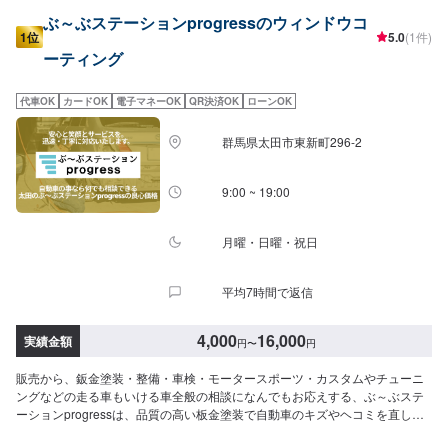
ぶ～ぶステーションprogressのウィンドウコ
1位
5.0
(1件)
ーティング
代車OK
カードOK
電子マネーOK
QR決済OK
ローンOK
群馬県太田市東新町296-2
9:00 ~ 19:00
月曜・日曜・祝日
平均7時間で返信
4,000
16,000
実績金額
円
〜
円
販売から、鈑金塗装・整備・車検・モータースポーツ・カスタムやチューニ
ングなどの走る車もいける車全般の相談になんでもお応えする、ぶ～ぶステ
ーションprogressは、品質の高い板金塗装で自動車のキズやヘコミを直しま
す。プロフェッショナルな技術と知識を持ったスタッフが、お客様の安全を