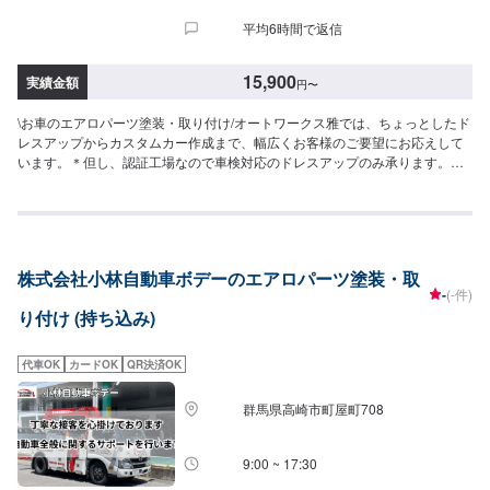
平均6時間で返信
15,900
実績金額
円
〜
\お車のエアロパーツ塗装・取り付け/オートワークス雅では、ちょっとしたド
レスアップからカスタムカー作成まで、幅広くお客様のご要望にお応えして
います。＊但し、認証工場なので車検対応のドレスアップのみ承ります。オ
ートワークス雅は埼玉県坂戸市にある自動車鈑金塗装会社です。川越市・鶴
ヶ島市・毛呂山町・越生町・日高市・鳩山町まで幅広くお客様にご利用頂い
ています。【自動車板金修理のプロショップ】⭐️充実した設備⭐️様々なお客様
のご要望に応じた修理⭐️安心と信頼を売る地域に密着したサービス⭐️親切・丁
寧をモットーに心がけ日々対応いたしております。【こだわりの設備】⭕️塗
株式会社小林自動車ボデーのエアロパーツ塗装・取
装ブース完備！！事故車の修理からドレスアップ・カスタムペイントまで美
-
(-件)
しい仕上がりを実現します。チリやホコリをシャットアウトし、作業環境の
り付け (持ち込み)
向上を実現。短納期でよりよい仕上がりをお約束します。⭕️マスキング塗装
する部分を除き丁寧にマスキングします。マスキング時に、少しでも隙間が
有ると、この隙間から塗料が不必要な箇所に付着してしまいますので、細心
代車OK
カードOK
QR決済OK
の注意を払います。⭕️塗料色の調色時に塗料をかくはんし、仕上がりの品質
を保ちます。【代車について】🚙代車の無料貸し出しを行なっております。
群馬県高崎市町屋町708
ご希望の方はお気軽にお問合せください。※燃料代はお客様負担となります。
また、状況により貸し出しできかねる場合もございます。【営業時間・定休
日】⏰営業時間：9時30分〜18時🗓定休日：月曜・祝日
9:00 ~ 17:30