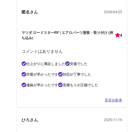
匿名さん
2026/04/25
マツダ ロードスターRF | エアロパーツ塗装・取り付け (持
4
ち込み)
コメントはありません
仕上がりに満足しました
安価でした
作業が早かったです
対応が丁寧でした
連絡が早かったです
見積もりが正確でした
菅原自動車
ひろさん
2025/11/16