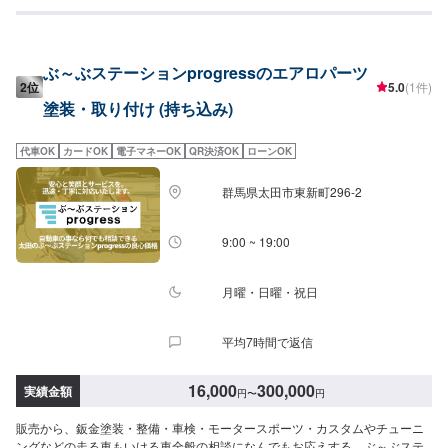
謝とお喜びの声を頂いております。ご依頼を受けたお車は、1台1台それぞれ
にお客様の大切な思い出を乗せた日常を彩る大切な相棒であり、熟練の職人
が一つひとつの工程を丁寧に愛情をもって作業を行っております。お客様の
｢なるべく費用を抑えて修理をしたい｣というご要望に対しても、最大限尊重
ぶ～ぶステーションprogressのエアロパーツ
した上で、長年培った技術力を駆使して最適な方法のご提案をさせていただ
2位
5.0
(1件)
きます。スバル車に関しましては他社様でお断りされる様な内容でも承って
塗装・取り付け (持ち込み)
います。ぜひ、お問い合わせください！--------------------------------------------------
【1】オファーにてお問い合わせ【2】お見積り【3】お見積りにご納得いた
だければ作業開始【4】仕上がり次第納車-----納期について-----納期は通常1週
代車OK
カードOK
電子マネーOK
QR決済OK
ローンOK
間程度で納車となります。納期は前後する場合がございます。予め、ご了承
ください。-----パーツ持ち込みについて-----パーツの持ち込み可能です。オフ
群馬県太田市東新町296-2
ァーにて詳細をお願い致します。-----代車について-----無料の代車をご用意し
ています。お車の作業中は代車をご利用ください。※代車の燃料代はお客様に
ご負担いただいております。-----ご来店時の注意、受付方法-----当工場は竹の
9:00 ~ 19:00
くら様を過ぎ左手にMMM様の看板がある所を右折していただければ工場があ
ります。旗竿地の為、分かりにくい場合がございます。ご不明な場合はお電
話いただければと思います。入庫の際はお気をつけてお越しください。駐車
月曜・日曜・祝日
スペースは事務所前の空いているスペースに駐車してください。受付はスタ
ッフへ「メンテモで予約しました」とお伝えください。ご案内いたします。
平均7時間で返信
【定休日・営業時間】定休日：日曜日、祝日営業時間：9:00~18:00
16,000
300,000
実績金額
円
〜
円
販売から、鈑金塗装・整備・車検・モータースポーツ・カスタムやチューニ
ングなどの走る車もいける車全般の相談になんでもお応えする、ぶ～ぶステ