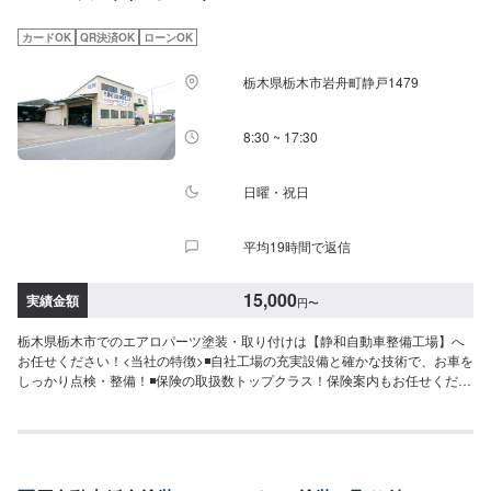
日・営業時間】定休日：日・月曜日の祝日受付時間：9:00~18:00
カードOK
QR決済OK
ローンOK
栃木県栃木市岩舟町静戸1479
8:30 ~ 17:30
日曜・祝日
平均19時間で返信
15,000
実績金額
円
〜
栃木県栃木市でのエアロパーツ塗装・取り付けは【静和自動車整備工場】へ
お任せください！<当社の特徴>◾自社工場の充実設備と確かな技術で、お車を
しっかり点検・整備！◾保険の取扱数トップクラス！保険案内もお任せくださ
い！◾車の購入から日々のメンテナンス、修理に至るまでトータルサポート！
<お客様のご予算やご希望の時間に応じてプランをご提案！>★お安く済ませ
たい…★お時間があまり取れない…などのご相談もお気軽にどうぞ！【1】オ
ファーにてお問い合わせ【2】お見積り【3】お見積りにご納得いただければ
作業開始【4】仕上がり次第納車-----納期について-----納期は通常1週間程度で