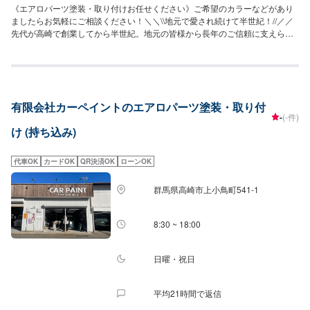
《エアロパーツ塗装・取り付けお任せください》ご希望のカラーなどがあり
ましたらお気軽にご相談ください！＼＼\\地元で愛され続けて半世紀！//／／
先代が高崎で創業してから半世紀。地元の皆様から長年のご信頼に支えられ
ながら、今なお、技術の研鑽と工場の進化を続けています。技術はもちろん
の事、お客様のご予算、納期、代車が必要、移動が難しい（レッカーしてほ
しい）などなど…お車のお困りごとについては何でもご相談ください。お困
りごとにお応えし、解決する「対応力」で、お客様のカーライフのお役に立
てればと考えています。基本的なことから、パーツの選択、仕上がりの精度
有限会社カーペイントのエアロパーツ塗装・取り付
までいくつかのプランをご提示の上、お客様にご納得いただけるプランで作
-
(-件)
業を進めて参ります。常連さんから初めての方まで、ご来店を心からお待ち
け (持ち込み)
しております。--------------------------------------------------【1】オファーにてお問
い合わせ【2】お見積り【3】お見積りにご納得いただければ作業開始【4】
仕上がり次第納車《パーツの持ち込み》☑新品・中古パーツの持ち込みOK！
代車OK
カードOK
QR決済OK
ローンOK
オファーの際、使用されるパーツのお写真や詳細などをお送りください。
《代車について》お車をお預かりしている間、ご入用のお客様には代車を無
群馬県高崎市上小鳥町541-1
料でご用意しております。詳しくはお気軽にお問い合わせください。※ガソリ
ン代はお客様にご負担いただきます。【定休日・営業時間】定休日：第二水
曜日営業時間：8:30~19:00
8:30 ~ 18:00
日曜・祝日
平均21時間で返信