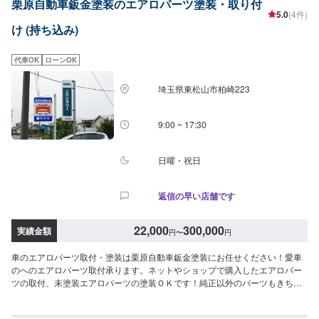
栗原自動車鈑金塗装のエアロパーツ塗装・取り付
納車となります。納期は前後する場合がございます。予めご了承ください。--
5.0
(4件)
---代車について-----代車をご用意しています。お車の作業中は代車をご利用く
け (持ち込み)
ださい。※代車の燃料代はお客様にご負担いただいております。-----ご来店時
の注意、受付方法-----入庫の際はお気をつけてお越しください。駐車スペース
は事務所前の空いているスペースに駐車してください。受付はスタッフへ
代車OK
ローンOK
「メンテモで予約しました」とお伝えください。ご案内いたします。【定休
日・営業時間】定休日：日曜日、祝日営業時間：8:30~17:30
埼玉県東松山市柏崎223
9:00 ~ 17:30
日曜・祝日
返信の早い店舗です
22,000
300,000
実績金額
円
〜
円
車のエアロパーツ取付・塗装は栗原自動車鈑金塗装にお任せください！愛車
のへのエアロパーツ取付承ります。ネットやショップで購入したエアロパー
ツの取付、未塗装エアロパーツの塗装ＯＫです！純正以外のパーツもきちん
と色を合わせ、調整してお付けします。部品持ち込み可です。また、割れて
しまったり、キズのついたエアロパーツの修理も致します。<目安金額