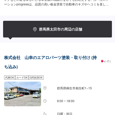
ーションprogressは、品質の高い板金塗装で自動車のキズやヘコミを直しま
す。プロフェッショナルな技術と知識を持ったスタッフが、お客様の安全を
守るため、定期点検を実施しております。車検のお見積りは無料で行います
ので、お気軽にお問い合わせください。ブレーキパッドの交換や車内のクリ
ーニングまで、幅広いサービスを手掛けております。太田の地域密着で、ア
フターフォローにも素早く対応します。お客様に喜んでいただける的確なア
群馬県太田市の周辺の店舗
ドバイスを心掛けております。--------------------------------------------------【1】オ
ファーにてお問い合わせ【2】お見積り【3】お見積りにご納得いただければ
作業開始【4】仕上がり次第納車-----納期について-----納期は通常1週間で納車
となります。納期は前後する場合がございます。予め、ご了承ください。-----
代車について-----無料の代車をご用意しています。お車の作業中は代車をご利
用ください。※代車の燃料代はお客様にご負担いただいております。-----ご来
株式会社 山幸のエアロパーツ塗装・取り付け (持
店時の注意、受付方法-----当工場は太田桐生インターチェンジから５分入庫の
-
(-件)
際はお気をつけてお越しください。駐車スペースは工場前の空いているスペ
ち込み)
ースに駐車してください。受付はスタッフへ「メンテモで予約しました」と
お伝えください。ご案内いたします。【定休日・営業時間】定休日：日曜日
代車OK
カードOK
QR決済OK
営業時間：9:00~19:00
群馬県桐生市相生町1−15
9:00 ~ 18:00
日曜・祝日