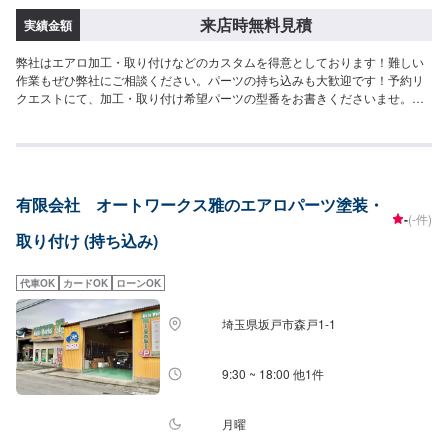
来店時無料見積
実績金額
弊社はエアロ加工・取り付けなどのカスタムを得意としております！難しい
作業もぜひ弊社にご相談ください。パーツの持ち込みも大歓迎です！予約リ
クエストにて、加工・取り付け希望パーツの型番をお書きくださいませ。✅
得意なメーカー国産車から輸入車(ドイツ車・イタリア車・イギリス車・アメ
リカ車・フランス車)までどんな車種にもご対応いたします。フェラーリやポ
ルシェなどの修理実績もございますので、高級車、希少車の修理もお任せく
ださいませ。✅無料の代車をご用意塗装や取り付けにお時間かかる場合に
は、無料の代車をご用意いたします。・軽乗用車・軽トラ・軽バン・普通
有限会社 オートワークス雅のエアロパーツ塗装・
車・バン・1BOX
-
(-件)
取り付け (持ち込み)
代車OK
カードOK
ローンOK
埼玉県坂戸市森戸1-1
9:30 ~ 18:00 他1件
月曜