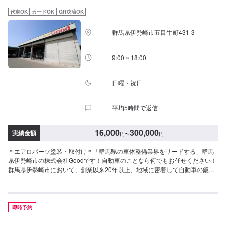
いて□作業中は無料の代車をご利用ください。※燃料代は、お客様負担となっ
代車OK
カードOK
QR決済OK
ております。予め、ご了承ください。□パーツ持ち込みについて□パーツの持
ち込み可能です。オファーの際に持ち込みパーツの詳細をご入力ください。
群馬県伊勢崎市五目牛町431-3
【定休日・営業時間】定休日：祝日営業時間：9:00~19:00
9:00 ~ 18:00
日曜・祝日
平均5時間で返信
16,000
300,000
実績金額
円
〜
円
＊エアロパーツ塗装・取付け＊「群馬県の車体整備業界をリードする」群馬
県伊勢崎市の株式会社Goodです！自動車のことなら何でもお任せください！
群馬県伊勢崎市において、創業以来20年以上、地域に密着して自動車の鈑金
修理を行っています。地元だからこそ融通の効く、きめ細かい車両整備サー
ビスを提供しております。【作業実績】スバルWRXS444,000円＊パーツ持
ち込み＊新品・中古パーツの持ち込み可！オファーの際、使用されるパーツ
のお写真や詳細などをお送りください。＊代車について＊無料の代車をご用
即時予約
意しています。必要の際は代車をご利用ください。※代車の燃料は満タンにな
ってますので、返却の際は満タンでお願いします。【営業時間】平日