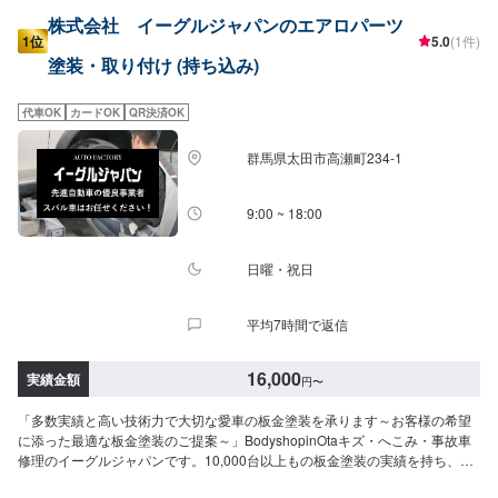
株式会社 イーグルジャパンのエアロパーツ
1位
5.0
(1件)
塗装・取り付け (持ち込み)
代車OK
カードOK
QR決済OK
群馬県太田市高瀬町234-1
9:00 ~ 18:00
日曜・祝日
平均7時間で返信
16,000
実績金額
円
〜
「多数実績と高い技術力で大切な愛車の板金塗装を承ります～お客様の希望
に添った最適な板金塗装のご提案～」BodyshopinOtaキズ・へこみ・事故車
修理のイーグルジャパンです。10,000台以上もの板金塗装の実績を持ち、太
田市や太田市周辺の多くのお客様のお車の修理を行い、多くのお客様から感