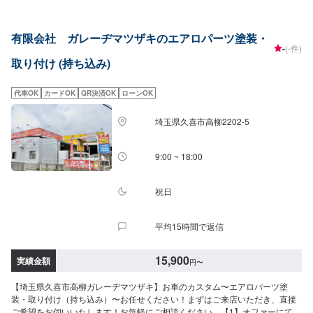
>22,000円~大切なお車を栗原自動車さんへお任せしてよかったと思ってもら
えるよう「親切・丁寧・誠意」をモットーに日々対応させていただいており
ます。専門の鈑金・塗装では、高い技術で満足な仕上がりを常にご提供でき
有限会社 ガレーヂマツザキのエアロパーツ塗装・
るよう研鑽努力し、安心運転のための整備・修理、車をもっと楽しむための
-
(-件)
レストアやカスタムなどのサービスもご提供しております。保険代理店業務
取り付け (持ち込み)
にも力を入れ、お客様のカーライフを幅広く支えてまいります。オイル交換
や車検、タイヤ交換などの基本的な車のメンテナンスも承っておりますので
お困りの際はお気軽にご相談ください！
代車OK
カードOK
QR決済OK
ローンOK
埼玉県久喜市高柳2202-5
9:00 ~ 18:00
祝日
平均15時間で返信
15,900
実績金額
円
〜
【埼玉県久喜市高柳ガレーヂマツザキ】お車のカスタム〜エアロパーツ塗
装・取り付け（持ち込み）〜お任せください！まずはご来店いただき、直接
ご希望をお伺いいたします！お気軽にご相談ください。【1】オファーにてお