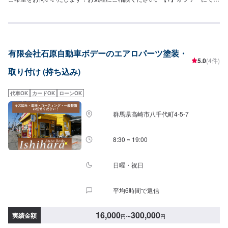
問い合わせ【2】お見積り【3】お持ち込み・引き取り【4】正式なお見積り
【5】作業開始【6】納車時のお支払い<パーツについて>パーツの持ち込み・
販売も可能です！ご希望の方はパーツ詳細やお車の情報をオファーにてお送
りいただけますとスムーズに対応可能です。<代車について>代車をご用意し
ています。お車の作業中は代車をご利用ください。※代車の燃料代はお客様に
有限会社石原自動車ボデーのエアロパーツ塗装・
ご負担いただいております。<定休日・営業時間>定休日：なし営業時間：
5.0
(4件)
9:00~18:00クレジット・QR決済などをご希望の方は事前にお申し付けくださ
取り付け (持ち込み)
い。
代車OK
カードOK
ローンOK
群馬県高崎市八千代町4-5-7
8:30 ~ 19:00
日曜・祝日
平均6時間で返信
16,000
300,000
実績金額
円
〜
円