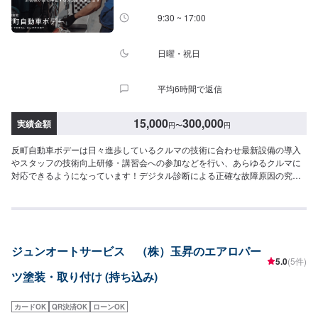
9:30 ~ 17:00
日曜・祝日
平均6時間で返信
15,000
300,000
実績金額
円
〜
円
反町自動車ボデーは日々進歩しているクルマの技術に合わせ最新設備の導入
やスタッフの技術向上研修・講習会への参加などを行い、あらゆるクルマに
対応できるようになっています！デジタル診断による正確な故障原因の究明
はもちろん高い技術力を持つスタッフの目視点検・ミリ単位の骨格修正など
で確実な修理・整備を行います！鈑金塗装修理をメインに国家資格を持つ整
備士による点検・メンテナンス、クルマのパーツ交換や取り付け・カスタム
など様々なサービスを展開しており、すべてにおいてクルマに精通したスタ
ッフよりお客様へ丁寧な説明を行うことを心がけています。-----------------------
ジュンオートサービス （株）玉昇のエアロパー
---------------------------【1】オファーにてお問い合わせ【2】お見積り【3】お
5.0
(5件)
見積りにご納得いただければ作業開始【4】仕上がり次第納車〈納期につい
ツ塗装・取り付け (持ち込み)
て〉通常1週間程度で納車いたします！車種や状態などにより作業内容が異な
る場合、納期が表示目安より変更となる場合がございます。〈パーツ持ち込
みについて〉パーツ持ち込み可能です！オファー送信の際に、持ち込みパー
カードOK
QR決済OK
ローンOK
ツの詳細をご入力ください。〈代車について〉無料の代車ご用意しておりま