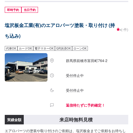
即時予約
当日予約
塩沢板金工業(有)のエアロパーツ塗装・取り付け (持
-
(-件)
ち込み)
代車OK
カードOK
電子マネーOK
QR決済OK
ローンOK
群馬県前橋市富田町764-2
受付停止中
受付停止中
返信待たずに予約確定！
来店時無料見積
実績金額
エアロパーツの塗装や取り付けのご依頼は、塩沢板金までご依頼をお待ちし