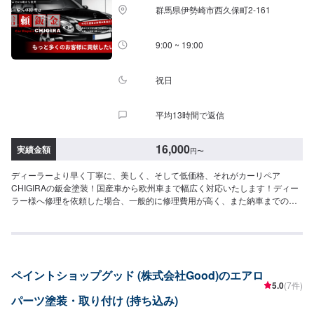
お願い致します。【定休日・営業時間】定休日：日曜日、祝日営業時間：
群馬県伊勢崎市西久保町2-161
8:30~17:30
9:00 ~ 19:00
祝日
平均13時間で返信
16,000
実績金額
円
〜
ディーラーより早く丁寧に、美しく、そして低価格、それがカーリペア
CHIGIRAの鈑金塗装！国産車から欧州車まで幅広く対応いたします！ディー
ラー様へ修理を依頼した場合、一般的に修理費用が高く、また納車までの時
間がかかるといった声がよく聞かれます。それはディーラー様が直接直すわ
けではなく、外部の下請け工場へ修理を委託し、基本的には不具合箇所の修
理を部品交換で対応してしまうから。私たちなら自社工場で即施工し、でき
るだけ部品交換をせず、修理対応いたします。私達は鈑金塗装のプロフェッ
ショナルです。大切なお車はぜひ、カーリペアCHIGIRAにおまかせくださ
ペイントショップグッド (株式会社Good)のエアロ
い！--------------------------------------------------【1】オファーにてお問い合わせ
5.0
(7件)
【2】お見積り【3】お見積りにご納得いただければ作業開始【4】仕上がり
パーツ塗装・取り付け (持ち込み)
次第納車□納期について□通常1週間程度で納車いたします。車種や作業内容
により納期が前後する場合がございます。予め、ご了承ください。□代車につ