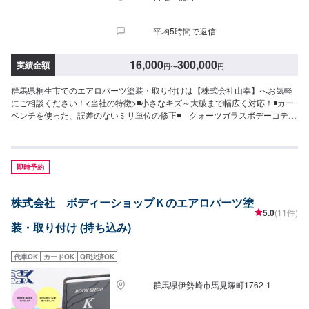
平均5時間で返信
16,000
300,000
実績金額
円
〜
円
群馬県桐生市でのエアロパーツ塗装・取り付けは【株式会社山幸】へお気軽
にご相談ください！<当社の特徴>◾小さなキズ～大破まで幅広く対応！◾カー
ベンチを使った、誤差のないミリ単位の修正◾「クォーツガラスボデーコティ
ング」による施工を行っております<お客様のご予算やご希望の時間に応じて
プランをご提案！>★お安く済ませたい…★お時間があまり取れない…などの
ご相談もお気軽にどうぞ！【1】オファーにてお問い合わせ【2】お見積り
【3】お見積りにご納得いただければ作業開始【4】仕上がり次第納車-----納
即時予約
期について-----納期は通常1週間程度で納車となります。(要相談)納期は前後
する場合がございます。予めご了承ください。-----代車について-----代車をご
株式会社 ボディーショップＫのエアロパーツ塗
用意しています。お車の作業中は代車をご利用ください。※代車の燃料代はお
5.0
(11件)
客様にご負担いただいております。-----ご来店時の注意、受付方法-----入庫の
装・取り付け (持ち込み)
際はお気をつけてお越しください。駐車スペースは事務所前の空いているス
ペースに駐車してください。受付はスタッフへ「メンテモで予約しました」
とお伝えください。ご案内いたします。【定休日・営業時間】定休日：日曜
代車OK
カードOK
QR決済OK
日、祝日、不定休営業時間：9:00~18:00
群馬県伊勢崎市馬見塚町1762‐1