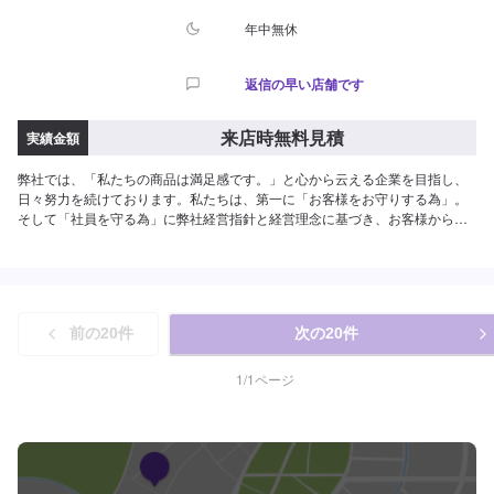
年中無休
返信の早い店舗です
来店時無料見積
実績金額
弊社では、「私たちの商品は満足感です。」と心から云える企業を目指し、
日々努力を続けております。私たちは、第一に「お客様をお守りする為」。
そして「社員を守る為」に弊社経営指針と経営理念に基づき、お客様から選
ばれ続ける企業を目指して来ました。人財育成と環境整備に力を入れ、場所
や時間を選ばず、いかなる事案でも対応ができるという価値提供の為に、
365日24時間対応を実現しております。この活動は必ず、お客様に「安心」
という大きな価値となることを確信しています。今後も時代のニーズに合わ
せ、活動に愚直に取り組んでいく所存でございます。--------------------------------
前の
20
件
次の
20
件
------------------【1】オファーにてお問い合わせ【2】お見積り【3】お見積り
にご納得いただければ作業開始【4】仕上がり次第納車-----納期について-----
納期は通常1週間程度となります。納期は前後する場合がございます。予め、
1
/
1
ページ
ご了承ください。-----代車について-----無料の代車をご用意しています。お車
の作業中は代車をご利用ください。※代車の燃料代はお客様にご負担いただい
ております。-----ご来店時の注意、受付方法-----県道26号から町屋橋西交差点
を西方面に曲がり約1km進む。下大島・町屋工業団地という看板がある交差
点を左折。その後70m先で右折すると30m先に当社がございます。【定休