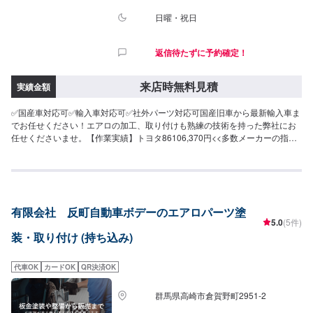
日曜・祝日
返信待たずに予約確定！
来店時無料見積
実績金額
✅国産車対応可✅輸入車対応可✅社外パーツ対応可国産旧車から最新輸入車ま
でお任せください！エアロの加工、取り付けも熟練の技術を持った弊社にお
任せくださいませ。【作業実績】トヨタ86106,370円<<多数メーカーの指定
工場>>当社はダッジ・クライスラー・ジープの指定工場です！アメ車の難し
い修理、整備もお任せくださいませ。また、トヨタの指定工場でもありま
す。国産車もご安心してご依頼ください。<<無料の代車のご用意>>整備にお
時間かかる場合もご安心ください。代車のご用意いたします。
有限会社 反町自動車ボデーのエアロパーツ塗
5.0
(5件)
装・取り付け (持ち込み)
代車OK
カードOK
QR決済OK
群馬県高崎市倉賀野町2951‐2