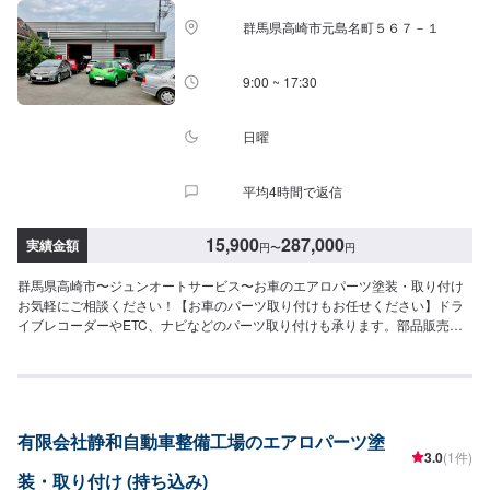
す！愛車の作業中は代車をご利用ください！※代車の燃料代はお客様にご負担
群馬県高崎市元島名町５６７－１
いただいております。【定休日・営業時間】定休日：不定休営業時間：
9:00~18:00
9:00 ~ 17:30
日曜
平均4時間で返信
15,900
287,000
実績金額
円
〜
円
群馬県高崎市〜ジュンオートサービス〜お車のエアロパーツ塗装・取り付け
お気軽にご相談ください！【お車のパーツ取り付けもお任せください】ドラ
イブレコーダーやETC、ナビなどのパーツ取り付けも承ります。部品販売が
可能ですので、オファー時に車種情報をお送りください。入庫時にお客様の
ご要望に合わせたご提案を致しますので、まずはお気軽にご相談ください。
【当社の特徴】✅車種に応じた対応！✅お客様のご要望に応じた提案！✅輸入
車の実績豊富で安心！【1】オファーにてお問い合わせ【2】お見積り【3】
お見積りにご納得いただければ作業開始【4】仕上がり次第納車-----ご来店時
有限会社静和自動車整備工場のエアロパーツ塗
の注意、受付方法-----入庫の際はお気をつけてお越しください。駐車スペース
3.0
(1件)
は事務所前の空いているスペースに駐車してください。受付はスタッフへ
装・取り付け (持ち込み)
「メンテモで予約しました」とお伝えください。ご案内いたします。【定休