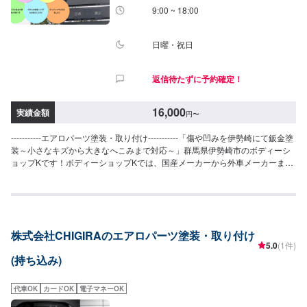
9:00 ~ 18:00
日曜・祝日
返信待たずに予約確定！
16,000
実績金額
円
〜
-----------エアロパーツ塗装・取り付け-----------「傷や凹みを伊勢崎にて鈑金塗
装～小さなキズから大きなへこみまで対応～」群馬県伊勢崎市のボディーシ
ョップKです！ボディーショップKでは、国産メーカーから外車メーカーまで
様々なお車を伊勢崎市にて対応してきた実績があり、他社で断られてしまっ
たようなお車であっても鈑金塗装で修理いたします。線キズからへこみ・塗
装の色あせや剥げなどお客様の大切な愛車をプロの技でお直しいたします。
お困りのことがございましたらなんでもご相談ください！鈑金塗装のプロフ
ェッショナルがお車の状態をしっかりと判断し、適切な修理の方法をご提案
株式会社CHIGIRAのエアロパーツ塗装・取り付け
いたします。フロンガス交換機有！最新車種のエアコン修理も対応できま
5.0
(1件)
す！全員業界歴20年以上の大ベテランの作業員です。お客様の愛車をご安心
(持ち込み)
してお任せください！【作業実績】スバルレヴォーグ10,000円-------------------
-------------------------------【1】オファーにてお問い合わせ【2】お見積り【3】
お見積りにご納得いただければ作業開始【4】仕上がり次第納車-----------パー
代車OK
カードOK
電子マネーOK
ツ持ち込みについて-----------パーツの持ち込み可能です。オファーにて詳細を