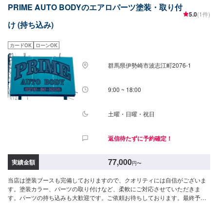
PRIME AUTO BODYのエアロパーツ塗装・取り付
9:00~18:00土曜日9:00～17:00【定休日】日曜日・祝祭日・当社規定カレン
5.0
(1件)
ダー
け (持ち込み)
カードOK
ローンOK
群馬県伊勢崎市波志江町2076-1
9:00 ~ 18:00
土曜・日曜・祝日
返信待たずに予約確定！
77,000
実績金額
円
〜
当店は塗装ブースも完備しておりますので、クオリティには自信がございま
す。塗装カラー、パーツの取り付けなど、柔軟にご対応させていただきま
す。パーツの持ち込みも大歓迎です。ご依頼お待ちしております。最終予約
受付は電話にてとなります。【参考価格】[プリウス・フロントエアロ]塗装＆
取り付け：77,000円