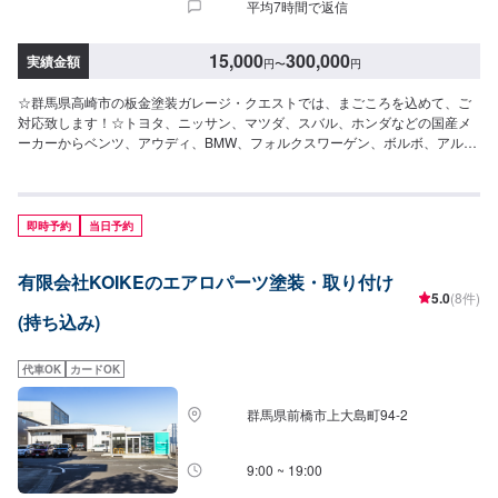
平均7時間で返信
15,000
300,000
実績金額
円
〜
円
☆群馬県高崎市の板金塗装ガレージ・クエストでは、まごころを込めて、ご
対応致します！☆トヨタ、ニッサン、マツダ、スバル、ホンダなどの国産メ
ーカーからベンツ、アウディ、BMW、フォルクスワーゲン、ボルボ、アルフ
ァロメオ、プジョーなどの外国産メーカーのキズやヘコミの補修から小さい
塗装、全塗装(オールペイント)、事故車修理まで当店にお任せ下さい！当店の
お客様のほとんどがリピーターさんやご紹介、口コミを見て・聞いて来られ
る方です。自動車の事、板金・修理の事が良くわからない・・・という方も
即時予約
当日予約
多くいらっしゃっています。是非一度お気軽にご相談、ご来店ください。-----
---------------------------------------------【1】オファーにてお問い合わせ【2】お見
有限会社KOIKEのエアロパーツ塗装・取り付け
積り【3】お見積りにご納得いただければ作業開始【4】仕上がり次第納車☆
5.0
(8件)
納期について☆通常1週間程度で納車いたします。作業内容や車種・パーツに
(持ち込み)
より納期が前後する場合がございます。☆パーツ持ち込みについて☆オファ
ーの際、備考欄にて持ち込みパーツの詳細をご入力ください！☆代車につい
て☆代車無料貸出いたします！※燃料代はお客様にご負担いただきます。ご了
代車OK
カードOK
承ください。【定休日・営業時間】定休日：日曜日、祝日営業時間：
9:00~18:30
群馬県前橋市上大島町94-2
9:00 ~ 19:00