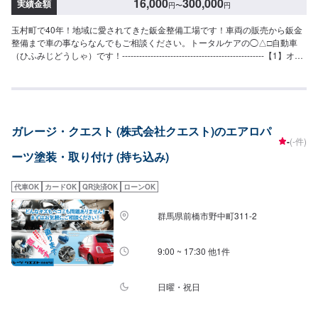
16,000
300,000
実績金額
円
〜
円
玉村町で40年！地域に愛されてきた鈑金整備工場です！車両の販売から鈑金
整備まで車の事ならなんでもご相談ください。トータルケアの◯△□自動車
（ひふみじどうしゃ）です！--------------------------------------------------【1】オフ
ァーにてお問い合わせ【2】お見積り【3】お見積りにご納得いただければ作
業開始【4】仕上がり次第納車◯納期について◯通常1週間程度で納車いたし
ます。車種や状態により納期が前後する場合がございます。予め、ご了承く
ださい。【定休日・営業時間】定休日：日曜日、祝日営業時間：9:00~18:00
ガレージ・クエスト (株式会社クエスト)のエアロパ
-
(-件)
ーツ塗装・取り付け (持ち込み)
代車OK
カードOK
QR決済OK
ローンOK
群馬県前橋市野中町311-2
9:00 ~ 17:30 他1件
日曜・祝日