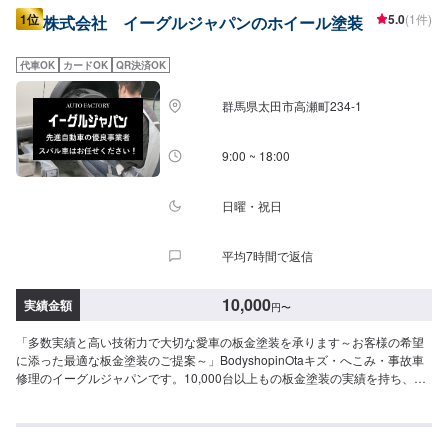
1位
5.0
(1件)
株式会社 イーグルジャパンのホイール塗装
代車OK
カードOK
QR決済OK
群馬県太田市高瀬町234-1
9:00 ~ 18:00
日曜・祝日
平均7時間で返信
10,000
実績金額
円
〜
「多数実績と高い技術力で大切な愛車の板金塗装を承ります～お客様の希望
に添った最適な板金塗装のご提案～」BodyshopinOtaキズ・へこみ・事故車
修理のイーグルジャパンです。10,000台以上もの板金塗装の実績を持ち、太
田市や太田市周辺の多くのお客様のお車の修理を行い、多くのお客様から感
謝とお喜びの声を頂いております。ご依頼を受けたお車は、1台1台それぞれ
にお客様の大切な思い出を乗せた日常を彩る大切な相棒であり、熟練の職人