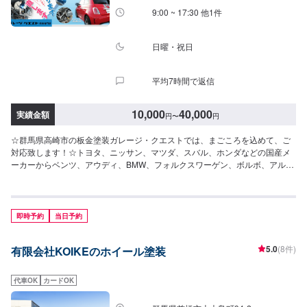
9:00 ~ 17:30 他1件
日曜・祝日
平均7時間で返信
10,000
40,000
実績金額
円
〜
円
☆群馬県高崎市の板金塗装ガレージ・クエストでは、まごころを込めて、ご
対応致します！☆トヨタ、ニッサン、マツダ、スバル、ホンダなどの国産メ
ーカーからベンツ、アウディ、BMW、フォルクスワーゲン、ボルボ、アルフ
ァロメオ、プジョーなどの外国産メーカーのキズやヘコミの補修から小さい
塗装、全塗装(オールペイント)、事故車修理まで当店にお任せ下さい！当店の
お客様のほとんどがリピーターさんやご紹介、口コミを見て・聞いて来られ
る方です。自動車の事、板金・修理の事が良くわからない・・・という方も
即時予約
当日予約
多くいらっしゃっています。是非一度お気軽にご相談、ご来店ください。-----
---------------------------------------------【1】オファーにてお問い合わせ【2】お見
5.0
(8件)
有限会社KOIKEのホイール塗装
積り【3】お見積りにご納得いただければ作業開始【4】仕上がり次第納車☆
納期について☆通常3~5日程度で納車いたします。作業内容や持ち込みパー
ツにより納期が前後する場合がございます。☆パーツ持ち込みについて☆オ
代車OK
カードOK
ファーの際、備考欄にて持ち込みパーツの詳細をご入力ください！☆代車に
ついて☆代車無料貸出いたします！※燃料代はお客様にご負担いただきます。