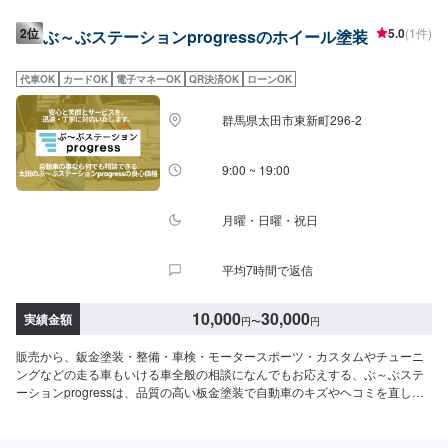
が一つひとつの工程を丁寧に愛情をもって作業を行っております。お客様の
｢なるべく費用を抑えて修理をしたい｣というご要望に対しても、最大限尊重
2位
5.0
(1件)
ぶ～ぶステーションprogressのホイール塗装
した上で、長年培った技術力を駆使して最適な方法のご提案をさせていただ
きます。スバル車に関しましては他社様でお断りされる様な内容でも承って
います。ぜひ、お問い合わせください！--------------------------------------------------
代車OK
カードOK
電子マネーOK
QR決済OK
ローンOK
【1】オファーにてお問い合わせ【2】お見積り【3】お見積りにご納得いた
だければ作業開始【4】仕上がり次第納車-----納期について-----納期は通常3~5
群馬県太田市東新町296-2
日程度で納車となります。納期は前後する場合がございます。予め、ご了承
ください。-----パーツ持ち込みについて-----パーツの持ち込み可能です。オフ
ァーにて詳細をお願い致します。-----代車について-----無料の代車をご用意し
9:00 ~ 19:00
ています。お車の作業中は代車をご利用ください。※代車の燃料代はお客様に
ご負担いただいております。-----ご来店時の注意、受付方法-----当工場は竹の
くら様を過ぎ左手にMMM様の看板がある所を右折していただければ工場があ
月曜・日曜・祝日
ります。旗竿地の為、分かりにくい場合がございます。ご不明な場合はお電
話いただければと思います。入庫の際はお気をつけてお越しください。駐車
平均7時間で返信
スペースは事務所前の空いているスペースに駐車してください。受付はスタ
ッフへ「メンテモで予約しました」とお伝えください。ご案内いたします。
【定休日・営業時間】定休日：日曜日、祝日営業時間：9:00~18:00
10,000
30,000
実績金額
円
〜
円
販売から、鈑金塗装・整備・車検・モータースポーツ・カスタムやチューニ
ングなどの走る車もいける車全般の相談になんでもお応えする、ぶ～ぶステ
ーションprogressは、品質の高い板金塗装で自動車のキズやヘコミを直しま
す。プロフェッショナルな技術と知識を持ったスタッフが、お客様の安全を
守るため、定期点検を実施しております。車検のお見積りは無料で行います
ので、お気軽にお問い合わせください。ブレーキパッドの交換や車内のクリ