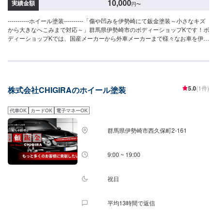
10,000
実績金額
円
〜
-----------ホイール塗装----------「傷や凹みを伊勢崎にて鈑金塗装～小さなキズ
から大きなへこみまで対応～」群馬県伊勢崎市のボディーショップKです！ボ
ディーショップKでは、国産メーカーから外車メーカーまで様々なお車を伊勢
崎市にて対応してきた実績があり、他社で断られてしまったようなお車であ
っても鈑金塗装で修理いたします。線キズからへこみ・塗装の色あせや剥げ
などお客様の大切な愛車をプロの技でお直しいたします。お困りのことがご
ざいましたらなんでもご相談ください！鈑金塗装のプロフェッショナルがお
車の状態をしっかりと判断し、適切な修理の方法をご提案いたします。フロ
5.0
(1件)
株式会社CHIGIRAのホイール塗装
ンガス交換機有！最新車種のエアコン修理も対応できます！全員業界歴20年
以上の大ベテランの作業員です。お客様の愛車をご安心してお任せくださ
い！--------------------------------------------------【1】オファーにてお問い合わせ
代車OK
カードOK
電子マネーOK
【2】お見積り【3】お見積りにご納得いただければ作業開始【4】仕上がり
次第納車-----------パーツ持ち込みについて-----------パーツの持ち込み可能で
群馬県伊勢崎市西久保町2-161
す。オファーにて詳細をお願い致します。【定休日・営業時間】定休日：日
曜日、祝日営業時間：8:30~17:30
9:00 ~ 19:00
祝日
平均13時間で返信