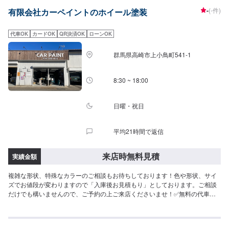
でいくつかのプランをご提示の上、お客様にご納得いただけるプランで作業
-
(-件)
有限会社カーペイントのホイール塗装
を進めて参ります。常連さんから初めての方まで、ご来店を心からお待ちし
ております。--------------------------------------------------【1】オファーにてお問い
合わせ【2】お見積り【3】お見積りにご納得いただければ作業開始【4】仕
代車OK
カードOK
QR決済OK
ローンOK
上がり次第納車《パーツの持ち込み》☑新品・中古パーツの持ち込みOK！オ
ファーの際、使用されるパーツのお写真や詳細などをお送りください。《代
群馬県高崎市上小鳥町541-1
車について》お車をお預かりしている間、ご入用のお客様には代車を無料で
ご用意しております。詳しくはお気軽にお問い合わせください。※ガソリン代
はお客様にご負担いただきます。【定休日・営業時間】定休日：第二水曜日
8:30 ~ 18:00
営業時間：8:30~19:00
日曜・祝日
平均21時間で返信
来店時無料見積
実績金額
複雑な形状、特殊なカラーのご相談もお待ちしております！色や形状、サイ
ズでお値段が変わりますので「入庫後お見積もり」としております。ご相談
だけでも構いませんので、ご予約の上ご来店くださいませ！✅無料の代車を
ご用意塗装にお時間かかる場合など、お貸し出しいたします。・軽乗用車・
軽トラ・軽バン・普通車・バン・1BOX