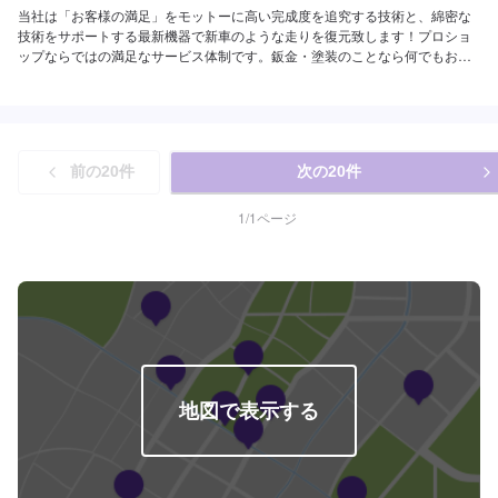
当社は「お客様の満足」をモットーに高い完成度を追究する技術と、綿密な
技術をサポートする最新機器で新車のような走りを復元致します！プロショ
ップならではの満足なサービス体制です。鈑金・塗装のことなら何でもお気
軽にご相談下さい。ご予算に合わせた修理を致します。高い完成度を追及す
る最新の設備環境が整っています。あたなのクルマをご予算に合わせ、より
スピーディに、より完全に仕上げます。--------------------------------------------------
【1】オファーにてお問い合わせ【2】お見積り【3】お見積りにご納得いた
だければ作業開始【4】仕上がり次第納車-----納期について-----納期は要相談
前の
20
件
次の
20
件
となります。納期は前後する場合がございます。予め、ご了承ください。-----
代車について-----無料の代車をご用意しています。お車の作業中は代車をご利
用ください。※代車の燃料代はお客様にご負担いただいております。-----ご来
1
/
1
ページ
店時の注意、受付方法-----当工場は上信越道富岡インターチェンジから4km入
庫の際はお気をつけてお越しください。駐車スペースは20台完備しておりま
す。受付はスタッフへ「メンテモで予約しました」とお伝えください。ご案
内いたします。【定休日・営業時間】定休日：日曜日、祝日営業時間：
9:30~18:30
地図で表示する