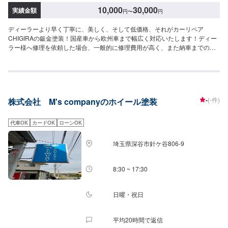
10,000
30,000
実績金額
円
〜
円
ディーラーより早く丁寧に、美しく、そして低価格、それがカーリペア
CHIGIRAの鈑金塗装！国産車から欧州車まで幅広く対応いたします！ディー
ラー様へ修理を依頼した場合、一般的に修理費用が高く、また納車までの時
間がかかるといった声がよく聞かれます。それはディーラー様が直接直すわ
けではなく、外部の下請け工場へ修理を委託し、基本的には不具合箇所の修
理を部品交換で対応してしまうから。私たちなら自社工場で即施工し、でき
るだけ部品交換をせず、修理対応いたします。私達は鈑金塗装のプロフェッ
ショナルです。大切なお車はぜひ、カーリペアCHIGIRAにおまかせくださ
-
(-件)
株式会社 M's companyのホイール塗装
い！【作業実績】スズキカプチーノ9,680円---------------------------------------------
-----【1】オファーにてお問い合わせ【2】お見積り【3】お見積りにご納得い
ただければ作業開始【4】仕上がり次第納車□納期について□通常3〜5日程度
代車OK
カードOK
ローンOK
で納車いたします。車種や状態により納期が前後する場合がございます。予
め、ご了承ください。□代車について□作業中は無料の代車をご利用くださ
埼玉県深谷市針ケ谷806‐9
い。※燃料代は、お客様負担となっております。予め、ご了承ください。□パ
ーツ持ち込みについて□パーツの持ち込み可能です。オファーの際に持ち込み
パーツの詳細をご入力ください。【定休日・営業時間】定休日：祝日営業時
8:30 ~ 17:30
間：9:00~19:00
日曜・祝日
平均20時間で返信