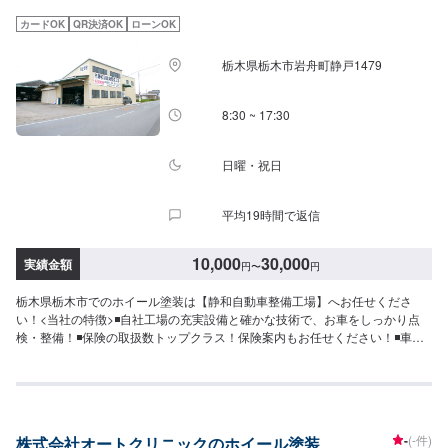
スタッフへ「メンテモで予約しました」とお伝えください。ご案内いたしま
す。【定休日・営業時間】定休日：日・月曜日の祝日受付時間：9:00~18:00
カードOK
QR決済OK
ローンOK
栃木県栃木市岩舟町静戸1479
8:30 ~ 17:30
日曜・祝日
平均19時間で返信
10,000
30,000
実績金額
円
〜
円
栃木県栃木市でのホイール塗装は【静和自動車整備工場】へお任せくださ
い！<当社の特徴>◾自社工場の充実設備と確かな技術で、お車をしっかり点
検・整備！◾保険の取扱数トップクラス！保険案内もお任せください！◾車の
購入から日々のメンテナンス、修理に至るまでトータルサポート！<お客様の
ご予算やご希望の時間に応じてプランをご提案！>★お安く済ませたい…★お
時間があまり取れない…などのご相談もお気軽にどうぞ！【1】オファーにて
お問い合わせ【2】お見積り【3】お見積りにご納得いただければ作業開始
【4】仕上がり次第納車-----納期について-----納期は通常2日～3日程度で納車
-
(-件)
株式会社オートクリニックのホイール塗装
となります。納期は前後する場合がございます。予めご了承ください。-----代