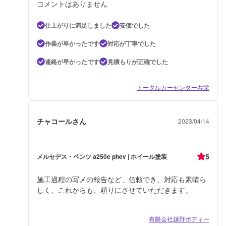
コメントはありません
仕上がりに満足しました
安価でした
作業が早かったです
対応が丁寧でした
連絡が早かったです
見積もりが正確でした
トータルカーセンター共栄
チャコールさん
2023/04/14
5
メルセデス・ベンツ a250e phev | ホイール塗装
施工過程の写メの報告など、信頼でき、対応も素晴ら
しく、これからも、頼りにさせていただきます。
有限会社越野ボディー