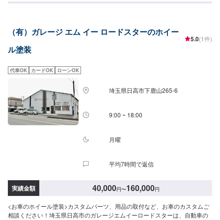
通常1週間程度で納車いたします。車種や状態により納期が前後する場合がご
ざいます。予め、ご了承ください。-----代車について-----無料の代車をご用意
しています。お車の作業中は代車をご利用ください。※代車の燃料代はお客様
（有）ガレージ エム イー ロードスターのホイー
にご負担いただいております。-----ご来店時の注意、受付方法-----当工場は上
5.0
(1件)
信越自動車道富岡インターより車で約16分入庫の際はお気をつけてお越しく
ル塗装
ださい。駐車スペースは工場前の空いているスペースに駐車してください。
受付はスタッフへ「メンテモで予約しました」とお伝えください。ご案内い
たします。【定休日・営業時間】定休日：日曜日、祝日営業時間：
代車OK
カードOK
ローンOK
8:00~18:00、土曜日8:00~17:00
埼玉県日高市下鹿山265-6
9:00 ~ 18:00
月曜
平均7時間で返信
40,000
160,000
実績金額
円
〜
円
<お車のホイール塗装>カスタムパーツ、用品の取付など、お車のカスタムご
相談ください！埼玉県日高市のガレージエムイーロードスターは、自動車の