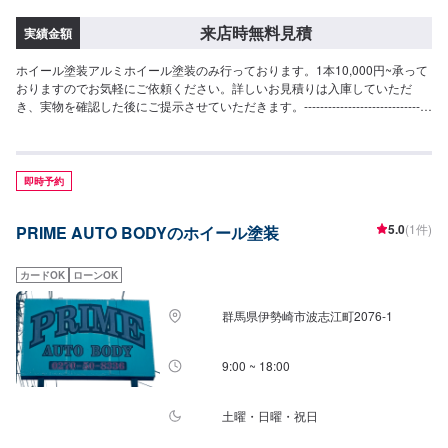
来店時無料見積
実績金額
ホイール塗装アルミホイール塗装のみ行っております。1本10,000円~承って
おりますのでお気軽にご依頼ください。詳しいお見積りは入庫していただ
き、実物を確認した後にご提示させていただきます。--------------------------------
------------------当社は埼玉県深谷市にある自動車整備工場です。国産車から輸
入車(特にドイツ車の修理を得意としています)、中古から最新の車まで幅広く
作業を承っております。キズヘコミ修理の鈑金塗装を1番得意としております
が、車検やパーツ取り付け等まで幅広くご対応させていただきます。スタッ
即時予約
フ全員が自動車整備士の国家資格を持っておりますのでお客様の大切なお車
の整備は是非私たちにお任せください！お客様にご満足していただけるよ
5.0
(1件)
PRIME AUTO BODYのホイール塗装
う、丁寧に作業に取り組ませていただきます。
カードOK
ローンOK
群馬県伊勢崎市波志江町2076-1
9:00 ~ 18:00
土曜・日曜・祝日