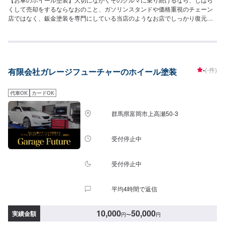
くして売却をするならなおのこと、ガソリンスタンドや価格重視のチェーン
店ではなく、鈑金塗装を専門にしている当店のようなお店でしっかり復元す
ることがなにより大切です。<目安金額>40,000円~他店購入車の対応も、輸
入車の対応も、クルマの購入もいろいろ、説明力も対応力も！1969年に創業
して以来、50年以上この地でお店を営業させていただいております。チェー
ン店への加盟、地元の皆様の支えでここまで1歩ずつ成長をさせて頂きまし
た。これからもお客様に笑顔を届けられるよう、新しいお店のオープンも進
-
(-件)
有限会社ガレージフューチャーのホイール塗装
んでおります。
代車OK
カードOK
群馬県富岡市上高瀬50-3
受付停止中
受付停止中
平均4時間で返信
10,000
50,000
実績金額
円
〜
円