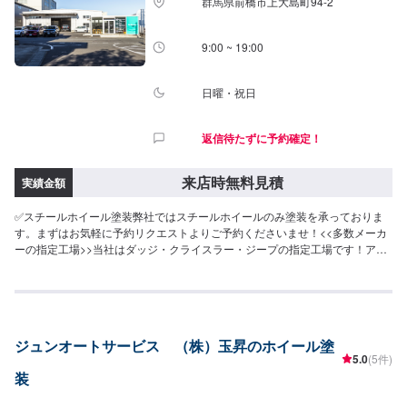
群馬県前橋市上大島町94-2
ご了承ください。【定休日・営業時間】定休日：日曜日、祝日営業時間：
9:00~18:30
9:00 ~ 19:00
日曜・祝日
返信待たずに予約確定！
来店時無料見積
実績金額
✅スチールホイール塗装弊社ではスチールホイールのみ塗装を承っておりま
す。まずはお気軽に予約リクエストよりご予約くださいませ！<<多数メーカ
ーの指定工場>>当社はダッジ・クライスラー・ジープの指定工場です！アメ
車の難しい修理、整備もお任せくださいませ。また、トヨタの指定工場でも
あります。国産車もご安心してご依頼ください。<<無料の代車のご用意>>整
備にお時間かかる場合もご安心ください。代車のご用意いたします。
ジュンオートサービス （株）玉昇のホイール塗
5.0
(5件)
装