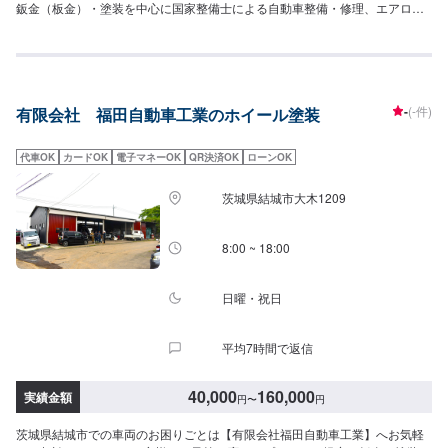
鈑金（板金）・塗装を中心に国家整備士による自動車整備・修理、エアロパ
ーツの取付、新車・中古車販売まで対応しております！その他、クルマのこ
となら気軽にご相談ください！オファーをお送りいただいた方には概算のお
見積りをお出ししておりますが、正しいお見積りはご入庫後、お車の状態や
お客様のご希望をお伺いしてからお出しします。<当店の特徴>●職人による
確かな施工●新品より美しく●品質には自信あり！技術ならどこにも負けませ
-
(-件)
有限会社 福田自動車工業のホイール塗装
ん！●匠の技術で、お客様のご希望を叶えます！【1】オファーにてお問い合
わせ【2】お見積り【3】お見積りにご納得いただければ作業開始【4】仕上
がり次第納車<代車について>自費修理、整備に限り代車の貸し出しを無料で
代車OK
カードOK
電子マネーOK
QR決済OK
ローンOK
行っております。有償でのレンタル貸出も行っております。お気軽にご相談
下さい。※代車の燃料代はお客様にご負担いただいております。<定休日・営
茨城県結城市大木1209
業時間>定休日：月曜日営業時間：9:00~18:00
8:00 ~ 18:00
日曜・祝日
平均7時間で返信
40,000
160,000
実績金額
円
〜
円
茨城県結城市での車両のお困りごとは【有限会社福田自動車工業】へお気軽