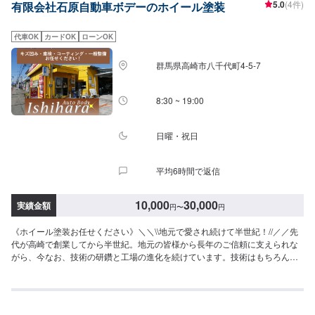
5.0
(4件)
有限会社石原自動車ボデーのホイール塗装
---------【1】オファーにてお問い合わせ【2】お見積り【3】お見積りにご納
得いただければ作業開始【4】仕上がり次第納車-----納期について-----納期は
通常2日～3日程度で納車となります。納期は前後する場合がございます。予
代車OK
カードOK
ローンOK
め、ご了承ください。-----代車について-----無料の代車をご用意しています。
お車の作業中は代車をご利用ください。※代車の燃料代はお客様にご負担いた
群馬県高崎市八千代町4-5-7
だいております。-----ご来店時の注意、受付方法-----倉賀野バイパスを高崎方
面に進み、宮原町交差点を北（高崎/島野町方面）に曲がり直進すると約500
メートルで左手の交差点角に当店があります。入庫の際はお気をつけてお越
8:30 ~ 19:00
しください。駐車スペースは事務所前の空いているスペースに駐車してくだ
さい。受付はスタッフへ「メンテモで予約しました」とお伝えください。ご
案内いたします。【定休日・営業時間】定休日：日曜日、祝日、第二土曜日
日曜・祝日
営業時間：8:30~18:00
平均6時間で返信
10,000
30,000
実績金額
円
〜
円
《ホイール塗装お任せください》＼＼\\地元で愛され続けて半世紀！//／／先
代が高崎で創業してから半世紀。地元の皆様から長年のご信頼に支えられな
がら、今なお、技術の研鑽と工場の進化を続けています。技術はもちろんの
事、お客様のご予算、納期、代車が必要、移動が難しい（レッカーしてほし
い）などなど…お車のお困りごとについては何でもご相談ください。お困り
ごとにお応えし、解決する「対応力」で、お客様のカーライフのお役に立て
ればと考えています。基本的なことから、パーツの選択、仕上がりの精度ま