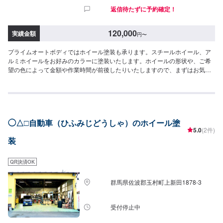
返信待たずに予約確定！
120,000
実績金額
円
〜
プライムオートボディではホイール塗装も承ります。スチールホイール、ア
ルミホイールをお好みのカラーに塗装いたします。ホイールの形状や、ご希
望の色によって金額や作業時間が前後したりいたしますので、まずはお気軽
にお問い合わせくださいませ。【実績紹介】アルミホイール塗装：4
本/120,000円〜
◯△□自動車（ひふみじどうしゃ）のホイール塗
5.0
(2件)
装
QR決済OK
群馬県佐波郡玉村町上新田1878-3
受付停止中