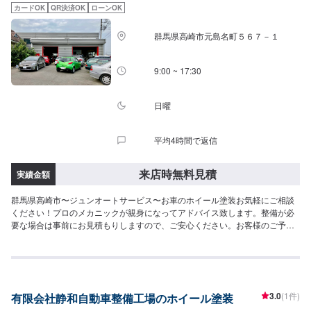
カードOK
QR決済OK
ローンOK
群馬県高崎市元島名町５６７－１
9:00 ~ 17:30
日曜
平均4時間で返信
来店時無料見積
実績金額
群馬県高崎市〜ジュンオートサービス〜お車のホイール塗装お気軽にご相談
ください！プロのメカニックが親身になってアドバイス致します。整備が必
要な場合は事前にお見積もりしますので、ご安心ください。お客様のご予算
などある場合は、その金額で可能な限り修理致します。まずはお気軽にご相
談ください。【当社の特徴】✅車種に応じたメンテナンス！✅お客様に応じた
提案！✅コンピュータ診断機完備！【1】オファーにてお問い合わせ【2】お
見積り【3】お見積りにご納得いただければ作業開始【4】仕上がり次第納車-
----ご来店時の注意、受付方法-----入庫の際はお気をつけてお越しください。
3.0
(1件)
有限会社静和自動車整備工場のホイール塗装
駐車スペースは事務所前の空いているスペースに駐車してください。受付は