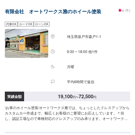
-
(-件)
有限会社 オートワークス雅のホイール塗装
代車OK
カードOK
ローンOK
埼玉県坂戸市森戸1-1
9:30 ~ 18:00 他1件
月曜
平均6時間で返信
19,100
72,500
実績金額
円
〜
円
\お車のホイール塗装/オートワークス雅では、ちょっとしたドレスアップから
カスタムカー作成まで、幅広くお客様のご要望にお応えしています。＊但
し、認証工場なので車検対応のドレスアップのみ承ります。オートワークス
雅は埼玉県坂戸市にある自動車鈑金塗装会社です。川越市・鶴ヶ島市・毛呂
山町・越生町・日高市・鳩山町まで幅広くお客様にご利用頂いています。
【自動車板金修理のプロショップ】⭐️充実した設備⭐️様々なお客様のご要望に