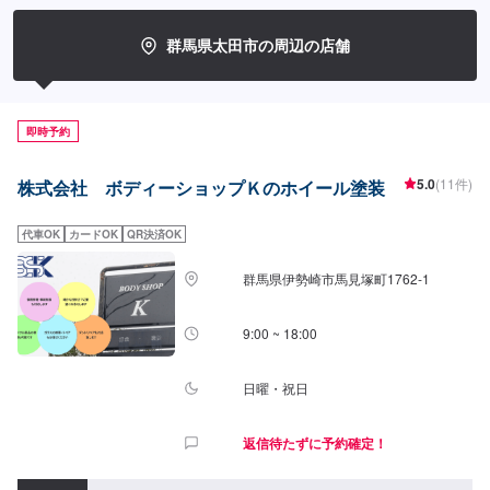
ーニングまで、幅広いサービスを手掛けております。太田の地域密着で、ア
フターフォローにも素早く対応します。お客様に喜んでいただける的確なア
群馬県太田市の周辺の店舗
ドバイスを心掛けております。--------------------------------------------------【1】オ
ファーにてお問い合わせ【2】お見積り【3】お見積りにご納得いただければ
作業開始【4】仕上がり次第納車-----納期について-----納期は通常3日～5日程
度で納車となります。納期は前後する場合がございます。予め、ご了承くだ
即時予約
さい。-----代車について-----無料の代車をご用意しています。お車の作業中は
代車をご利用ください。※代車の燃料代はお客様にご負担いただいておりま
す。-----ご来店時の注意、受付方法-----当工場は太田桐生インターチェンジか
5.0
(11件)
株式会社 ボディーショップＫのホイール塗装
ら５分入庫の際はお気をつけてお越しください。駐車スペースは工場前の空
いているスペースに駐車してください。受付はスタッフへ「メンテモで予約
しました」とお伝えください。ご案内いたします。【定休日・営業時間】定
代車OK
カードOK
QR決済OK
休日：日曜日営業時間：9:00~19:00
群馬県伊勢崎市馬見塚町1762‐1
9:00 ~ 18:00
日曜・祝日
返信待たずに予約確定！