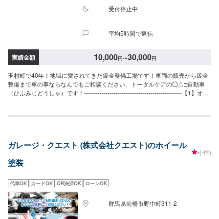
受付停止中
平均5時間で返信
10,000
30,000
実績金額
円
〜
円
玉村町で40年！地域に愛されてきた鈑金整備工場です！車両の販売から鈑金
整備まで車の事ならなんでもご相談ください。トータルケアの◯△□自動車
（ひふみじどうしゃ）です！--------------------------------------------------【1】オフ
ァーにてお問い合わせ【2】お見積り【3】お見積りにご納得いただければ作
業開始【4】仕上がり次第納車◯納期について◯通常3日〜5日で納車いたし
ます。車種や状態により納期が前後する場合がございます。予め、ご了承く
ださい。【定休日・営業時間】定休日：日曜日、祝日営業時間：9:00~18:00
ガレージ・クエスト (株式会社クエスト)のホイール
-
(-件)
塗装
代車OK
カードOK
QR決済OK
ローンOK
群馬県前橋市野中町311-2