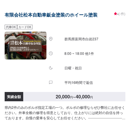
応じた修理⭐️安心と信頼を売る地域に密着したサービス⭐️親切・丁寧をモット
ーに心がけ日々対応いたしております。【こだわりの設備】⭕️塗装ブース完
-
(-件)
有限会社松本自動車鈑金塗装のホイール塗装
備！！事故車の修理からドレスアップ・カスタムペイントまで美しい仕上が
りを実現します。チリやホコリをシャットアウトし、作業環境の向上を実
現。短納期でよりよい仕上がりをお約束します。⭕️マスキング塗装する部分
代車OK
カードOK
を除き丁寧にマスキングします。マスキング時に、少しでも隙間が有ると、
この隙間から塗料が不必要な箇所に付着してしまいますので、細心の注意を
群馬県富岡市白岩237
払います。⭕️塗料色の調色時に塗料を撹拌し、仕上がりの品質を保ちます。
【代車について】🚙代車の無料貸し出しを行なっております。ご希望の方は
お気軽にお問合せください。※燃料代はお客様負担となります。また、状況に
8:00 ~ 18:00 他1件
より貸し出しできかねる場合もございます。【営業時間・定休日】⏰営業時
間：9時30分〜18時🗓定休日：月曜・祝日
日曜・祝日
平均16時間で返信
20,000
40,000
実績金額
円
〜
円
県内2件のみのボルボ指定工場の一つ。ボルボの修理ならぜひ弊社にお任せく
ださい。外車全般の修理を得意としており、仕上がりには絶対の自信を持っ
ております。自慢の愛車を安心してお任せください。--------------------------------
------------------【1】オファーにてお問い合わせ【2】お見積り【3】お見積り
にご納得いただければ作業開始【4】仕上がり次第納車-----納期について-----