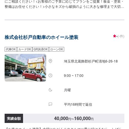
にご相談ください！<お客様のご予算に応じてプランをご提案！板金・塗装・
整備はお任せください！>小さなキズから破損のように大きな修理まで大切な
お車の鈑金は福田自動車にお任せ下さい。福田自動車では、キズや破損状況
に合わせて最適な修理方法をご提案します。お客様のご要望・ご予算をお聞
きし、最適な施工方法をご提案しますので、お気軽にお問い合わせ下さい。
【1】オファーにてお問い合わせ【2】お見積り【3】お見積りにご納得いた
だければ作業開始【4】仕上がり次第納車-----納期について-----納期は通常3日
-
(-件)
株式会社杉戸自動車のホイール塗装
程度で納車となります。(要相談)納期は前後する場合がございます。予めご了
承ください。-----代車について-----代車をご用意しています。お車の作業中は
代車をご利用ください。※代車の燃料代はお客様にご負担いただいておりま
代車OK
カードOK
QR決済OK
ローンOK
す。-----ご来店時の注意、受付方法-----入庫の際はお気をつけてお越しくださ
い。駐車スペースは事務所前の空いているスペースに駐車してください。受
埼玉県北葛飾郡杉戸町清地6-26-18
付はスタッフへ「メンテモで予約しました」とお伝えください。ご案内いた
します。【定休日・営業時間】定休日：日曜、祝日営業時間：8:00~18:00
9:00 ~ 17:00
月曜
平均16時間で返信
40,000
160,000
実績金額
円
〜
円
【お車のホイール塗装】大切にながくそのクルマに乗り続けるなら、しばら