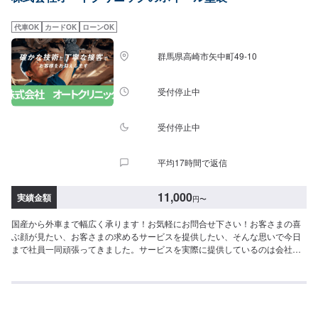
車について-----代車をご用意しています。お車の作業中は代車をご利用くださ
い。※代車の燃料代はお客様にご負担いただいております。-----ご来店時の注
代車OK
カードOK
ローンOK
意、受付方法-----入庫の際はお気をつけてお越しください。駐車スペースは事
務所前の空いているスペースに駐車してください。受付はスタッフへ「メン
群馬県高崎市矢中町49-10
テモで予約しました」とお伝えください。ご案内いたします。【定休日・営
業時間】定休日：日曜日、祝日営業時間：8:30~17:30
受付停止中
受付停止中
平均17時間で返信
11,000
実績金額
円
〜
国産から外車まで幅広く承ります！お気軽にお問合せ下さい！お客さまの喜
ぶ顔が見たい、お客さまの求めるサービスを提供したい、そんな思いで今日
まで社員一同頑張ってきました。サービスを実際に提供しているのは会社を
構成している社員ひとりひとりであり、ご満足いただくためにはその社員の
資質や人間力が最も重要になると考えています。これからも社員一同、日々
感謝の気持ちを忘れずに、お客さま第一を考えた必要とされるサービスを提
供できるよう努力し続け、成長を続ける会社でありたいと願っております。
おクルマの事ならどんな事でもお任せ下さい！-----------------------------------------