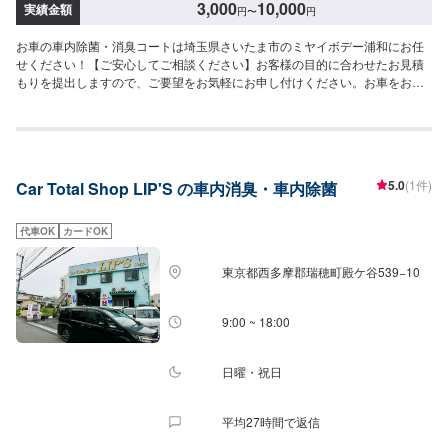
3,000
10,000
実績金額
円
〜
円
お車の車内除菌・消臭コートは埼玉県さいたま市のミヤイボデー浦和にお任
せください！【ご安心してご相談ください】お客様の目的に合わせたお見積
もりを提出しますので、ご要望をお気軽にお申し付けください。お車をお預
かりして、独自の判断で作業をするようなことは一切ございません。お客様
お一人おひとりのカーライフに合わせた細かいお見積もりを作成いたしま
す。お車のことでご不明な点や、不安な点はしっかり伺い、丁寧に説明させ
ていただきますので、ご安心してご相談ください。【作業の流れ】【1】お問
い合わせ【2】車の確認・お見積もりの作成【3】車のお預かり【4】修理開
5.0
(1件)
Car Total Shop LIP'S の車内消臭・車内除菌
始【5】修理終了・お支払い【6】アフターサポート【代車について】作業中
にお車が必要なお客様には、代車をお出しすることもできますので事前にご
相談ください。代車は、ご希望の車種がお選びいただけ、ほぼすべてに
代車OK
カードOK
ETC、ナビが付いております。※代車の燃料代はお客様にご負担いただいてお
ります。【定休日・営業時間】定休日：不定休日曜日はお問い合わせくださ
東京都西多摩郡瑞穂町殿ケ谷539−10
い。営業時間：9:00~18:00
9:00 ~ 18:00
日曜・祝日
平均27時間で返信