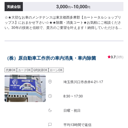
3,000
10,000
実績金額
円
〜
円
☆★大切なお車のメンテナンスは東京都西多摩郡【カートータルショップリ
ップス】におまかせ下さい☆★★除菌・消臭コート★お気軽にご相談くださ
い。30年の技術と信頼で、貴方のご要望を叶えます！納得していただけるお
見積りやご相談、作業まで、自社スタッフが責任をもってお受けします。作
業内容やお見積もりの金額内容について、丁寧にご説明いたしますので、お
気軽にご相談ください。【1】オファーにてお問い合わせ【2】お見積り
【3】お見積りにご納得いただければ作業開始【4】仕上がり次第納車【代車
について】お車の作業中は代車をご利用ください。※代車の燃料代はお客様に
3.7
(3件)
（株）原自動車工作所の車内消臭・車内除菌
ご負担いただいております。※状況により貸し出しできかねる場合もございま
すので、あらかじめご了承ください。【定休日・営業時間】定休日：日曜、
祭日、第二土曜日営業時間：8:30〜17:30※看板犬が事務所内におりますの
代車OK
カードOK
QR決済OK
ローンOK
で、重度の犬アレルギーの方はお気をつけください。また、お客様が来店な
さった際に少し吠えることがございます。ご了承いただけますと幸いです。
埼玉県川口市赤井4-21-17
8:30 ~ 17:30
日曜・祝日
平均13時間で返信