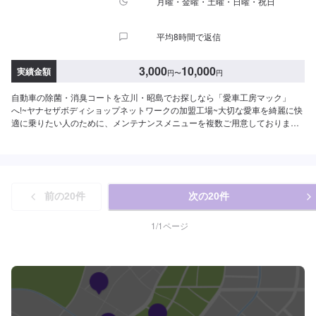
月曜・金曜・土曜・日曜・祝日
平均8時間で返信
3,000
10,000
実績金額
円
〜
円
自動車の除菌・消臭コートを立川・昭島でお探しなら「愛車工房マック」
へ!~ヤナセザボディショップネットワークの加盟工場~大切な愛車を綺麗に快
適に乗りたい人のために、メンテナンスメニューを複数ご用意しておりま
す。お車のルームクリーニング承ります！細かなお手入れもお任せくださ
い！お車に付いた臭いや雑菌はなかなか落ちません。お車に染み付いてしま
った臭いや雑菌が気になる方は、ぜひお試しください。ルームクリーニング
とセットで行うとより効果的です。料金：3,000円～<作業の流れ>【1】オフ
ァーにてお問い合わせ【2】入庫・ご相談【3】現車確認・入庫検査・お見積
前の
20
件
次の
20
件
【4】お車の整備【5】整備代金のお支払い【6】出庫（ご納車、またはご来
店）<代車について>代車をご用意しています。お車の作業中は代車をご利用
ください。※代車の燃料代はお客様にご負担いただいております。※状況によ
1
/
1
ページ
り貸し出しできかねる場合もございます。<定休日・営業時間>【平日】8:30
～19:00【土曜】8:30～18:00【日曜（受付のみ可）】9:00～18:00祝日定休