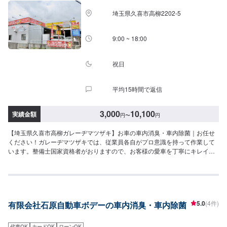
務所前の空いているスペースに駐車してください。受付はスタッフへ「メン
埼玉県久喜市高柳2202-5
テモで予約しました」とお伝えください。ご案内いたします。【定休日・営
業時間】定休日：日曜日、祝日営業時間：8:30~17:30
9:00 ~ 18:00
祝日
平均15時間で返信
3,000
10,100
実績金額
円
〜
円
【埼玉県久喜市高柳ガレーヂマツザキ】お車の車内消臭・車内除菌｜お任せ
ください！ガレーヂマツザキでは、従業員各自がプロ意識を持って作業して
います。整備士国家資格者がおりますので、お客様の愛車を丁寧にキレイに
仕上げる事をモットーとしております。安心してご依頼ください。【1】オフ
ァーにてお問い合わせ【2】お見積り【3】お持ち込み・引き取り【4】正式
なお見積り【5】作業開始【6】納車時のお支払い<代車について>ガレーヂマ
ツザキでは、鈑金・塗装・修理等で愛車をお預かりしている間、代車をお貸
し致します。台数も豊富な20台ご用意しております。事前に予約が必要とな
5.0
(4件)
有限会社石原自動車ボデーの車内消臭・車内除菌
る場合もございますので、まずはお気軽にご相談ください。※代車の燃料代は
お客様にご負担いただいております。<定休日・営業時間>定休日：なし営業
時間：9:00~18:00クレジット・QR決済などをご希望の方は事前にお申し付け
代車OK
カードOK
ローンOK