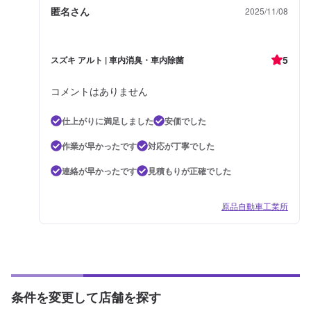
匿名さん
2025/11/08
5
スズキ アルト | 車内消臭・車内除菌
コメントはありません
仕上がりに満足しました
安価でした
作業が早かったです
対応が丁寧でした
連絡が早かったです
見積もりが正確でした
原品自動車工業所
条件を変更して店舗を探す