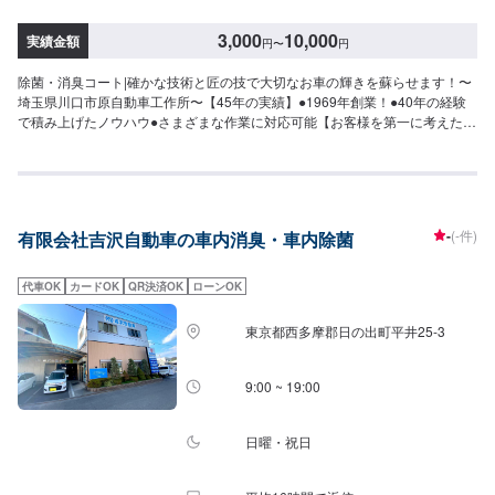
3,000
10,000
実績金額
円
〜
円
除菌・消臭コート|確かな技術と匠の技で大切なお車の輝きを蘇らせます！〜
埼玉県川口市原自動車工作所〜【45年の実績】●1969年創業！●40年の経験
で積み上げたノウハウ●さまざまな作業に対応可能【お客様を第一に考えたサ
ービスでおもてなし！】●お見積り、代車、相談は無料！●修理内容とお見積
りの確認後、ご依頼を受けてから作業開始●無料代車を24台ご用意国産車か
ら輸入車(外車)まで、すべてのお車の対応が可能です！【パーツ持ち込み可
能】持ち込みパーツの対応もいたします。※パーツの不備などにより、取り付
けができなかった場合でも、動作確認などで発生した工賃をご請求させてい
-
(-件)
有限会社吉沢自動車の車内消臭・車内除菌
ただきますので、あらかじめご了承ください。【代車について】無料代車
（無保険時）を24台ご用意しております。燃料代はお客さま負担となります
ので、ご了承ください。【営業時間・定休日】営業時間：8:30〜17:30定休
代車OK
カードOK
QR決済OK
ローンOK
日：日・祝・第一、第三月曜日
東京都西多摩郡日の出町平井25-3
9:00 ~ 19:00
日曜・祝日