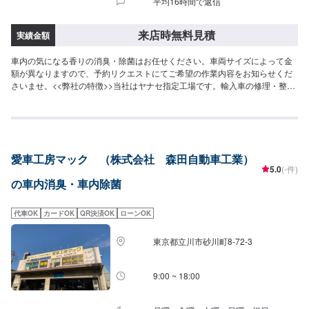
平均16時間で返信
来店時無料見積
実績金額
車内の気になる香りの消臭・除菌はお任せください。車両サイズによって金
額が異なりますので、予約リクエストにてご希望の作業内容をお知らせくだ
さいませ。<<弊社の特徴>>当社はヤナセ指定工場です。輸入車の修理・整備
を強みとしております。日本車・ドイツ車・イタリア車・アメリカ車・電気
自動車のことならお任せください！<<代車について>>工場の代車を26台ご用
意しております。<<国家資格を持った整備士が多数在籍>>二級整備士・三級
整備士が多数在籍しております。愛車の不具合・気になるところはなんでも
ご相談ください！
愛車工房マック （株式会社 森田自動車工業）
5.0
(-件)
の車内消臭・車内除菌
代車OK
カードOK
QR決済OK
ローンOK
東京都立川市砂川町8-72-3
9:00 ~ 18:00