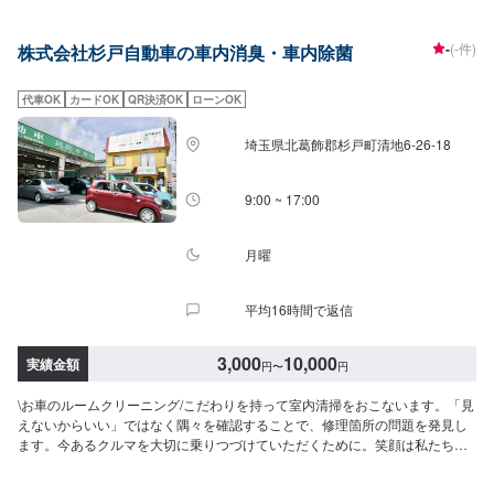
【1】オファーにてお問い合わせ【2】お見積り【3】お見積りにご納得いた
だければ作業開始【4】仕上がり次第納車-----納期について-----納期は通常1日
-
(-件)
株式会社杉戸自動車の車内消臭・車内除菌
～2日程度で納車となります。(要相談)納期は前後する場合がございます。予
めご了承ください。-----代車について-----代車をご用意しています。お車の作
業中は代車をご利用ください。※代車の燃料代はお客様にご負担いただいてお
代車OK
カードOK
QR決済OK
ローンOK
ります。-----ご来店時の注意、受付方法-----入庫の際はお気をつけてお越しく
ださい。駐車スペースは事務所前の空いているスペースに駐車してくださ
埼玉県北葛飾郡杉戸町清地6-26-18
い。受付はスタッフへ「メンテモで予約しました」とお伝えください。ご案
内いたします。【定休日・営業時間】定休日：日曜、祝日営業時間：
8:00~18:00
9:00 ~ 17:00
月曜
平均16時間で返信
3,000
10,000
実績金額
円
〜
円
\お車のルームクリーニング/こだわりを持って室内清掃をおこないます。「見
えないからいい」ではなく隅々を確認することで、修理箇所の問題を発見し
ます。今あるクルマを大切に乗りつづけていただくために。笑顔は私たちか
らお客さまとの出会い、1分1秒を明るく楽しく。<はじめまして杉戸自動車
です>●できること色々！軽自動車から高級輸入車まで●トータルカーショッ