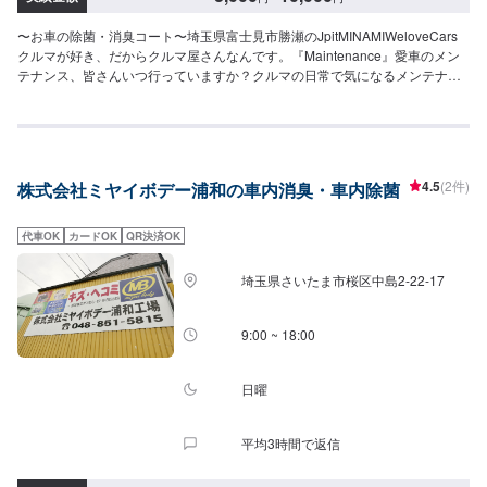
〜お車の除菌・消臭コート〜埼玉県富士見市勝瀬のJpitMINAMIWeloveCars
クルマが好き、だからクルマ屋さんなんです。『Maintenance』愛車のメン
テナンス、皆さんいつ行っていますか？クルマの日常で気になるメンテナン
スも当店におまかせ！【1】オファーにてお問い合わせ【2】お見積り【3】
お見積りにご納得いただければ作業開始【4】仕上がり次第納車『パーツ持ち
込みOK！⭕️』欲しくて買ったけどうまく付けられない、そんなご経験はあり
ませんか？ジェイピットミナミでは、ネットでご購入いただいたパーツを取
り付けることが可能です。クルマ好きの皆さんのピットワーカーにおまかせ
4.5
(2件)
株式会社ミヤイボデー浦和の車内消臭・車内除菌
ください『代車について』代車をご用意しています。お車の作業中は代車を
ご利用ください。※代車の燃料代はお客様にご負担いただいております。『営
業時間・定休日』営業時間：8:30〜18:00定休日：日・祝・第一月曜
代車OK
カードOK
QR決済OK
埼玉県さいたま市桜区中島2-22-17
9:00 ~ 18:00
日曜
平均3時間で返信