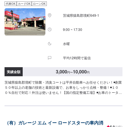
問い合わせ【2】お見積り【3】お見積りにご納得いただければ作業開始
代車OK
カードOK
ローンOK
【4】仕上がり次第納車《パーツの持ち込み》☑新品・中古パーツの持ち込み
OK！オファーの際、使用されるパーツのお写真や詳細などをお送りくださ
茨城県猿島郡境町649-1
い。《代車について》お車をお預かりしている間、ご入用のお客様には代車
を無料でご用意しております。詳しくはお気軽にお問い合わせください。※ガ
ソリン代はお客様にご負担いただきます。【定休日・営業時間】定休日：第
9:00 ~ 17:30
二水曜日営業時間：8:30~19:00
水曜
平均12時間で返信
3,000
10,000
実績金額
円
〜
円
茨城県猿島郡境町で除菌・消臭コートは平井自動車へお任せください！◾創業
５０年以上の老舗の技術と最新設備で、お車をしっかり点検・整備！◾１０
０％自社で対応！外注は使いません！【国の指定整備工場】◾お車のトータル
サポート！どんなことでもご相談下さい！★ハンドルを少し曲げないと車が
まっすぐ走らない…★タイヤの片減りが気になる…★他店で断られてしまっ
た…★保険を使えべきなのかわからない…などのご相談もお気軽にどうぞ！
【定休日・営業時間】定休日：第一日曜日、水曜日営業時間：
9:00~17:30【1】オファーにてお問い合わせ【2】お見積り【3】お見積りに
（有）ガレージ エム イー ロードスターの車内消
ご納得いただければ作業開始【4】仕上がり次第納車-----納期について-----納
5.0
(1件)