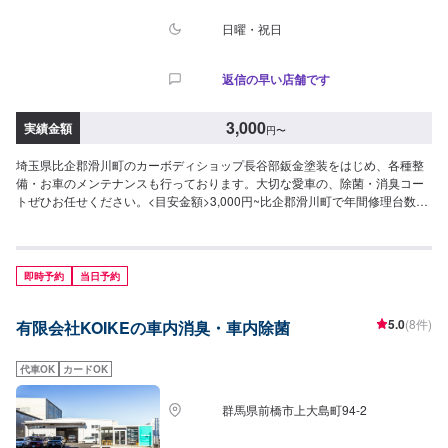
日曜・祝日
返信の早い店舗です
3,000
実績金額
円
〜
埼玉県比企郡滑川町のカーボディショップ長谷部鈑金塗装をはじめ、各種整
備・お車のメンテナンスも行っております。大切な愛車の、除菌・消臭コー
トぜひお任せください。<目安金額>3,000円~比企郡滑川町で年間修理台数
500台の実績があります！車の板金・車検・販売のトータルサポート工場で
す。国産車全メーカーの修理に対応しておりますので「他のお店では断られ
てしまった…」という方はお気軽にご相談ください！各保険会社の指定修理
工場にもなっているので保険修理のご相談もお待ちしております。カーリー
即時予約
当日予約
スも行っておりますので気になる方はお声がけください。
5.0
(8件)
有限会社KOIKEの車内消臭・車内除菌
代車OK
カードOK
群馬県前橋市上大島町94-2