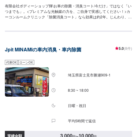
有限会社ボディーショップ輝\お車の除菌・消臭コート/今だけ」ではなく「い
つまでも」。<プレミアムな光触媒の力を、ご自身で実感してください！>カ
ーコンルームクリニック「除菌消臭コート」なら効果は約2年。じんわり、長
い効果です。カーコンルームクリニックの「除菌・消臭コート」は、太陽光
などの自然の光の力で酸化作用を利用し、空気中のウイルスや菌･タバコの臭
いを分解･雑菌･除去します。車内のリフレッシュをさせていただくことで、
少しでも心の傷を癒せればと願っております。※お車の状態により除菌／消臭
効果は異なります。お車の状態により除菌・消臭開始時間および継続期間は
5.0
(8件)
Jpit MINAMIの車内消臭・車内除菌
異なります。革製シート車には施工できません。芳香剤の香りを分解するこ
とがあります。<代車について>代車をご用意しています。お車の作業中は代
車をご利用ください。※代車の燃料代はお客様にご負担いただいております。
代車OK
ローンOK
<定休日・営業時間>定休日：年中無休（大型連休のみ休み）営業時間：
9:00~21:00
埼玉県富士見市勝瀬909‐1
8:30 ~ 18:00
日曜・祝日
平均5時間で返信
3,000
10,000
実績金額
円
〜
円