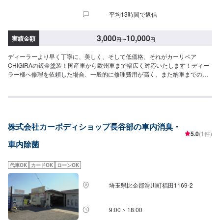
平均13時間で返信
3,000
10,000
実績金額
円
〜
円
ディーラーより早く丁寧に、美しく、そして低価格、それがカーリペア
CHIGIRAの鈑金塗装！国産車から欧州車まで幅広く対応いたします！ディー
ラー様へ修理を依頼した場合、一般的に修理費用が高く、また納車までの時
間がかかるといった声がよく聞かれます。それはディーラー様が直接直すわ
けではなく、外部の下請け工場へ修理を委託し、基本的には不具合箇所の修
理を部品交換で対応してしまうから。私たちなら自社工場で即施工し、でき
るだけ部品交換をせず、修理対応いたします。私達は鈑金塗装のプロフェッ
ショナルです。大切なお車はぜひ、カーリペアCHIGIRAにおまかせくださ
株式会社カーボディショップ長谷部の車内消臭・
い！--------------------------------------------------【1】オファーにてお問い合わせ
5.0
(1件)
【2】お見積り【3】お見積りにご納得いただければ作業開始【4】仕上がり
車内除菌
次第納車□納期について□通常1〜2日程度で納車いたします。車種や状態によ
り納期が前後する場合がございます。予め、ご了承ください。□代車について
□作業中は無料の代車をご利用ください。※燃料代は、お客様負担となってお
代車OK
カードOK
ローンOK
ります。予め、ご了承ください。□パーツ持ち込みについて□パーツの持ち込
み可能です。オファーの際に持ち込みパーツの詳細をご入力ください。【定
埼玉県比企郡滑川町福田1169-2
休日・営業時間】定休日：祝日営業時間：9:00~19:00
9:00 ~ 18:00