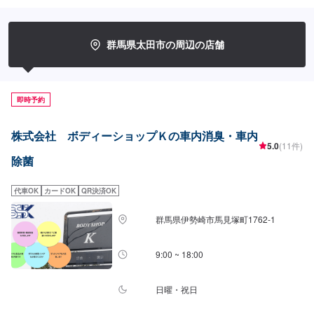
守るため、定期点検を実施しております。車検のお見積りは無料で行います
ので、お気軽にお問い合わせください。ブレーキパッドの交換や車内のクリ
ーニングまで、幅広いサービスを手掛けております。太田の地域密着で、ア
フターフォローにも素早く対応します。お客様に喜んでいただける的確なア
群馬県太田市の周辺の店舗
ドバイスを心掛けております。--------------------------------------------------【1】オ
ファーにてお問い合わせ【2】お見積り【3】お見積りにご納得いただければ
作業開始【4】仕上がり次第納車-----納期について-----納期は通常日1日～2日
程度で納車となります。納期は前後する場合がございます。予め、ご了承く
即時予約
ださい。-----代車について-----無料の代車をご用意しています。お車の作業中
は代車をご利用ください。※代車の燃料代はお客様にご負担いただいておりま
す。-----ご来店時の注意、受付方法-----当工場は太田桐生インターチェンジか
株式会社 ボディーショップＫの車内消臭・車内
ら５分入庫の際はお気をつけてお越しください。駐車スペースは工場前の空
5.0
(11件)
いているスペースに駐車してください。受付はスタッフへ「メンテモで予約
除菌
しました」とお伝えください。ご案内いたします。【定休日・営業時間】定
休日：日曜日営業時間：9:00~19:00
代車OK
カードOK
QR決済OK
群馬県伊勢崎市馬見塚町1762‐1
9:00 ~ 18:00
日曜・祝日