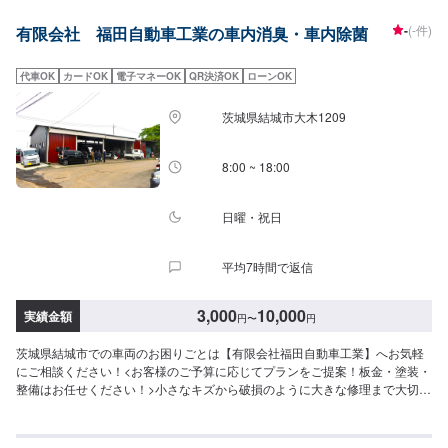
かい霧状のものが車内全体に広がりますので隅々までオゾンが働きかけ、消
-
(-件)
有限会社 福田自動車工業の車内消臭・車内除菌
臭効果を発揮します。✔️一回の施工で嫌な車内の匂いがビックリするほど消
える！✔️車内の匂いでお困りなお客様は是非一度お試しされてはいかがです
か？✔️夏に向けて快適なお出かけのサポートいたします✔️車種などにより施
代車OK
カードOK
電子マネーOK
QR決済OK
ローンOK
工時間など多少変わってきますのでお気軽にロードスターまでご相談くださ
い‼<代車について>自費修理、整備に限り代車の貸し出しを無料で行っており
茨城県結城市大木1209
ます。有償でのレンタル貸出も行っております。お気軽にご相談下さい。※代
車の燃料代はお客様にご負担いただいております。<定休日・営業時間>定休
日：月曜日営業時間：9:00~18:00
8:00 ~ 18:00
日曜・祝日
平均7時間で返信
3,000
10,000
実績金額
円
〜
円
茨城県結城市での車両のお困りごとは【有限会社福田自動車工業】へお気軽
にご相談ください！<お客様のご予算に応じてプランをご提案！板金・塗装・
整備はお任せください！>小さなキズから破損のように大きな修理まで大切な
お車の鈑金は福田自動車にお任せ下さい。福田自動車では、キズや破損状況
に合わせて最適な修理方法をご提案します。お客様のご要望・ご予算をお聞
きし、最適な施工方法をご提案しますので、お気軽にお問い合わせ下さい。