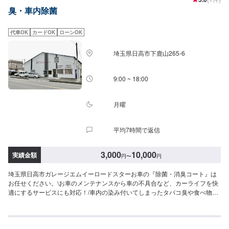
期は通常1日～2日程度で納車となります。車種や条件などにより、納期は前
臭・車内除菌
後する場合がございます。予めご了承ください。-----代車について-----無料の
代車をご用意しています。お車の作業中は代車をご利用ください。※代車の燃
料代はお客様にご負担いただいております。※内容などにより貸し出し出来か
代車OK
カードOK
ローンOK
ねる場合もございます。-----ご来店時の注意、受付方法-----入庫の際はお気を
つけてお越しください。駐車スペースは事務所前のお客様駐車スペースに駐
埼玉県日高市下鹿山265-6
車してください。受付はスタッフへ「メンテモで予約しました」とお伝えく
ださい。ご案内いたします。
9:00 ~ 18:00
月曜
平均7時間で返信
3,000
10,000
実績金額
円
〜
円
埼玉県日高市ガレージエムイーロードスターお車の『除菌・消臭コート』は
お任せください。\お車のメンテナンスから車の不具合など、カーライフを快
適にするサービスにも対応！/車内の染み付いてしまったタバコ臭や食べ物臭
など芳香剤などを置いても匂いが混ざってしまうので困る事が多いと思いま
すが弊社が使用しているオゾン消臭機はそんなお悩みを解決させてくれる消
臭器になります！エアコンフィルターなどを交換してもシートや閉め切った
室内ではどうしても匂いが残ってしまう事はありませんか？この機械では細