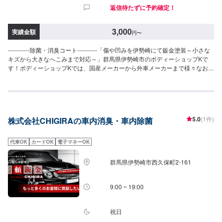
返信待たずに予約確定！
3,000
実績金額
円
〜
-----------除菌・消臭コート----------「傷や凹みを伊勢崎にて鈑金塗装～小さな
キズから大きなへこみまで対応～」群馬県伊勢崎市のボディーショップKで
す！ボディーショップKでは、国産メーカーから外車メーカーまで様々なお車
を伊勢崎市にて対応してきた実績があり、他社で断られてしまったようなお
車であっても鈑金塗装で修理いたします。線キズからへこみ・塗装の色あせ
や剥げなどお客様の大切な愛車をプロの技でお直しいたします。お困りのこ
とがございましたらなんでもご相談ください！鈑金塗装のプロフェッショナ
ルがお車の状態をしっかりと判断し、適切な修理の方法をご提案いたしま
5.0
(1件)
株式会社CHIGIRAの車内消臭・車内除菌
す。フロンガス交換機有！最新車種のエアコン修理も対応できます！全員業
界歴20年以上の大ベテランの作業員です。お客様の愛車をご安心してお任せ
ください！--------------------------------------------------【1】オファーにてお問い合
代車OK
カードOK
電子マネーOK
わせ【2】お見積り【3】お見積りにご納得いただければ作業開始【4】仕上
がり次第納車-----------パーツ持ち込みについて-----------パーツの持ち込み可能
群馬県伊勢崎市西久保町2-161
です。オファーにて詳細をお願い致します。【定休日・営業時間】定休日：
日曜日、祝日営業時間：8:30~17:30
9:00 ~ 19:00
祝日