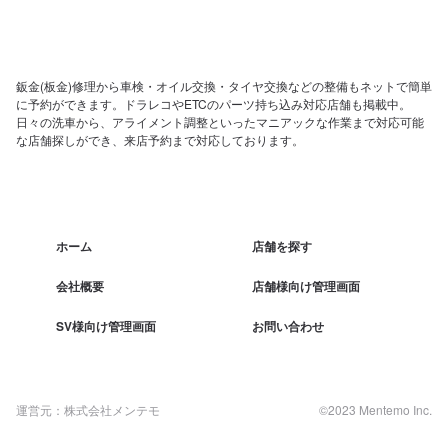
鈑金(板金)修理から車検・オイル交換・タイヤ交換などの整備もネットで簡単
に予約ができます。ドラレコやETCのパーツ持ち込み対応店舗も掲載中。
日々の洗車から、アライメント調整といったマニアックな作業まで対応可能
な店舗探しができ、来店予約まで対応しております。
ホーム
店舗を探す
会社概要
店舗様向け管理画面
SV様向け管理画面
お問い合わせ
運営元：株式会社メンテモ
©2023 Mentemo Inc.