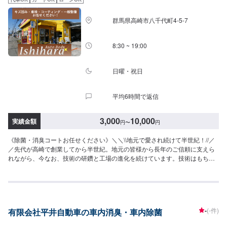
ください。
群馬県高崎市八千代町4-5-7
8:30 ~ 19:00
日曜・祝日
平均6時間で返信
3,000
10,000
実績金額
円
〜
円
《除菌・消臭コートお任せください》＼＼\\地元で愛され続けて半世紀！//／
／先代が高崎で創業してから半世紀。地元の皆様から長年のご信頼に支えら
れながら、今なお、技術の研鑽と工場の進化を続けています。技術はもちろ
んの事、お客様のご予算、納期、代車が必要、移動が難しい（レッカーして
ほしい）などなど…お車のお困りごとについては何でもご相談ください。お
困りごとにお応えし、解決する「対応力」で、お客様のカーライフのお役に
立てればと考えています。基本的なことから、パーツの選択、仕上がりの精
度までいくつかのプランをご提示の上、お客様にご納得いただけるプランで
-
(-件)
有限会社平井自動車の車内消臭・車内除菌
作業を進めて参ります。常連さんから初めての方まで、ご来店を心からお待
ちしております。--------------------------------------------------【1】オファーにてお