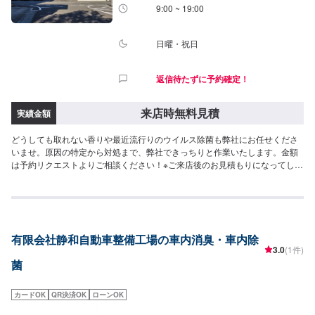
9:00 ~ 19:00
日曜・祝日
返信待たずに予約確定！
来店時無料見積
実績金額
どうしても取れない香りや最近流行りのウイルス除菌も弊社にお任せくださ
いませ。原因の特定から対処まで、弊社できっちりと作業いたします。金額
は予約リクエストよりご相談ください！※ご来店後のお見積もりになってしま
う場合もございます。<<多数メーカーの指定工場>>当社はダッジ・クライス
ラー・ジープの指定工場です！アメ車の難しい修理、整備もお任せください
ませ。また、トヨタの指定工場でもあります。国産車もご安心してご依頼く
ださい。<<無料の代車のご用意>>整備にお時間かかる場合もご安心くださ
い。代車のご用意いたします。
有限会社静和自動車整備工場の車内消臭・車内除
3.0
(1件)
菌
カードOK
QR決済OK
ローンOK