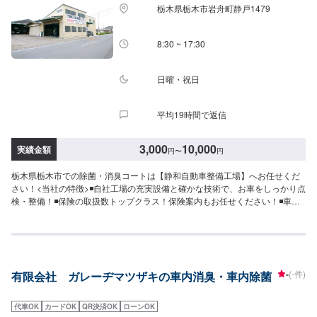
栃木県栃木市岩舟町静戸1479
8:30 ~ 17:30
日曜・祝日
平均19時間で返信
3,000
10,000
実績金額
円
〜
円
栃木県栃木市での除菌・消臭コートは【静和自動車整備工場】へお任せくだ
さい！<当社の特徴>◾自社工場の充実設備と確かな技術で、お車をしっかり点
検・整備！◾保険の取扱数トップクラス！保険案内もお任せください！◾車の
購入から日々のメンテナンス、修理に至るまでトータルサポート！<お客様の
ご予算やご希望の時間に応じてプランをご提案！>★お安く済ませたい…★お
時間があまり取れない…などのご相談もお気軽にどうぞ！【1】オファーにて
お問い合わせ【2】お見積り【3】お見積りにご納得いただければ作業開始
【4】仕上がり次第納車-----納期について-----納期は通常1日～2日程度で納車
-
(-件)
有限会社 ガレーヂマツザキの車内消臭・車内除菌
となります。納期は前後する場合がございます。予めご了承ください。-----代
車について-----代車をご用意しています。お車の作業中は代車をご利用くださ
い。※代車の燃料代はお客様にご負担いただいております。-----ご来店時の注
代車OK
カードOK
QR決済OK
ローンOK
意、受付方法-----入庫の際はお気をつけてお越しください。駐車スペースは事