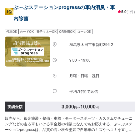
ぶ～ぶステーションprogressの車内消臭・車
1位
5.0
(1件)
内除菌
代車OK
カードOK
電子マネーOK
QR決済OK
ローンOK
群馬県太田市東新町296-2
9:00 ~ 19:00
月曜・日曜・祝日
平均7時間で返信
3,000
10,000
実績金額
円
〜
円
販売から、鈑金塗装・整備・車検・モータースポーツ・カスタムやチューニ
ングなどの走る車もいける車全般の相談になんでもお応えする、ぶ～ぶステ
ーションprogressは、品質の高い板金塗装で自動車のキズやヘコミを直しま
す。プロフェッショナルな技術と知識を持ったスタッフが、お客様の安全を