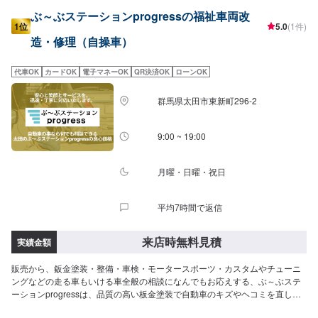
ぶ～ぶステーションprogressの福祉車両改
1位
5.0
(1件)
造・修理（自操車）
代車OK
カードOK
電子マネーOK
QR決済OK
ローンOK
群馬県太田市東新町296-2
9:00 ~ 19:00
月曜・日曜・祝日
平均7時間で返信
来店時無料見積
実績金額
販売から、鈑金塗装・整備・車検・モータースポーツ・カスタムやチューニ
ングなどの走る車もいける車全般の相談になんでもお応えする、ぶ～ぶステ
ーションprogressは、品質の高い板金塗装で自動車のキズやヘコミを直しま
す。プロフェッショナルな技術と知識を持ったスタッフが、お客様の安全を