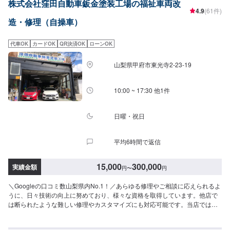
株式会社窪田自動車鈑金塗装工場の福祉車両改
ムタイプ、リングタイプなどお身体とお車に合わせた装置をお取り付けしま
4.9
(61件)
す。※一部当社では取付不可の製品もございます。左アクセルは右半身に障害
造・修理（自操車）
などがあり、通常のアクセル操作が困難な方に向けた装置です。脱着式や跳
ね上げ式があり、健常者の方との共有も簡単に行えます。また左手でのウイ
ンカー操作や、片手でハンドルを回せるステアリングノブ、痙性防止プレー
代車OK
カードOK
QR決済OK
ローンOK
トや足元までの延長ペダルなど、運転補助装置もご利用状況に合わせてお取
り付けします。運転席への移乗は回転シートや移乗プレート（サポートシー
山梨県甲府市東光寺2-23-19
ト）、アシストグリップなど身体状況に合わせてご提案いたします。車いす
の収納にお悩みの場合は、車いす吊り上げリフトやチェアトッパー（屋根上
収納装置）などを必要に応じてお取り付けします。ーーーーーーーーー《納
10:00 ~ 17:30 他1件
期について》即日〜3ヶ月※お客様のご希望や、車種により、納車時期が異な
ります。ご相談も可能ですので、ぜひお問い合わせください。《代車につい
て》●代車の無料貸し出し有り福祉車両の代車もございますので、福祉車両を
日曜・祝日
ご希望の場合はお申し付けください。《お支払い方法》●現金●クレジットカ
ード（VISA/Mastercard/JCB）●QRコード決済（Paypay/d払い/auPAY）●ロ
平均6時間で返信
ーンローンをご希望のお客様はオファー備考欄にご記入いただきますと、ス
ムーズにご案内が可能です。よろしくお願いいたします。《注意》※写真は見
本です。※車種やグレードなどにより、金額・納車時期が変わります。予めご
15,000
300,000
実績金額
円
〜
円
了承ください。【定休日・営業時間】定休日：日曜日、祝日、第三土曜日営
業時間：9:00~18:00
＼Googleの口コミ数山梨県内No.1！／あらゆる修理やご相談に応えられるよ
うに、日々技術の向上に努めており、様々な資格を取得しています。他店で
は断られたような難しい修理やカスタマイズにも対応可能です。当店では分
かりづらい修理費用をわかりやすくご説明し、納得の行く修理を行っていけ
るよう心がけております。また、スタッフの知識・技術の教育にも力を入れ