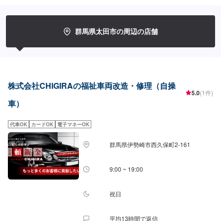
守るため、定期点検を実施しております。車検のお見積りは無料で行います
ので、お気軽にお問い合わせください。ブレーキパッドの交換や車内のクリ
ーニングまで、幅広いサービスを手掛けております。太田の地域密着で、ア
フターフォローにも素早く対応します。お客様に喜んでいただける的確なア
群馬県太田市の周辺の店舗
ドバイスを心掛けております。--------------------------------------------------【1】オ
ファーにてお問い合わせ【2】お見積り【3】お見積りにご納得いただければ
作業開始【4】仕上がり次第納車-----納期について-----納期は要相談となりま
す。納期は前後する場合がございます。予め、ご了承ください。-----代車につ
いて-----無料の代車をご用意しています。お車の作業中は代車をご利用くださ
い。※代車の燃料代はお客様にご負担いただいております。-----ご来店時の注
株式会社CHIGIRAの福祉車両改造・修理（自操
意、受付方法-----当工場は太田桐生インターチェンジから５分入庫の際はお気
5.0
(1件)
をつけてお越しください。駐車スペースは工場前の空いているスペースに駐
車）
車してください。受付はスタッフへ「メンテモで予約しました」とお伝えく
ださい。ご案内いたします。【定休日・営業時間】定休日：日曜日営業時
代車OK
カードOK
電子マネーOK
間：9:00~19:00
群馬県伊勢崎市西久保町2-161
9:00 ~ 19:00
祝日
平均13時間で返信