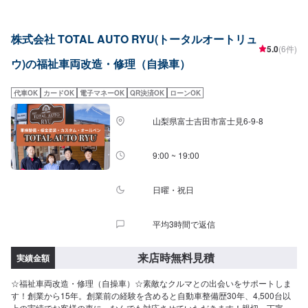
ておりますので、お客様の疑問や不安にご納得いただくまでご説明いたしま
す。ぜひお客様の大切なお車を私たちにお任せください。《納期について》
要相談※状態などにより納期が異なります。詳細はお問い合わせくださいま
株式会社 TOTAL AUTO RYU(トータルオートリュ
せ。《パーツの持ち込み》☑新品パーツの持ち込み可能！オファーにて、お
5.0
(6件)
写真や詳細をお送りください。《代車について》修理・メンテナンス期間中
ウ)の福祉車両改造・修理（自操車）
は代車を無料で手配しております。※ガソリン代はお客様にご負担いただきま
す。《ご利用可能なお支払い方法》☑現金☑クレジットカード（VISA・
Master・JCB・AmericanExpress・Diners）☑PayPay☑交通系ICご希望のお
代車OK
カードOK
電子マネーOK
QR決済OK
ローンOK
支払い方法がある場合にはオファー備考欄にてお知らせください。保険をご
利用なさるお客様は入庫日にご加入の任意保険の証券をお持ちください。※写
山梨県富士吉田市富士見6-9-8
真は見本です。状態や車種などにより金額が変わりますので、予めご了承く
ださい。【定休日・営業時間】定休日：日曜日、祝日営業時間：9:00~18:00
9:00 ~ 19:00
日曜・祝日
平均3時間で返信
来店時無料見積
実績金額
☆福祉車両改造・修理（自操車）☆素敵なクルマとの出会いをサポートしま
す！創業から15年。創業前の経験を含めると自動車整備歴30年、4,500台以
上の実績でお客様の車に、なんでも対応させていただきます！親切、丁寧、