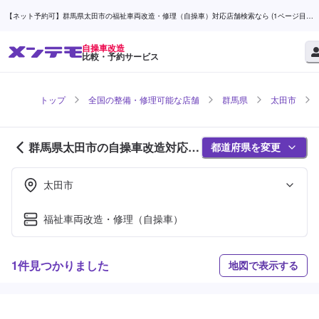
【ネット予約可】群馬県太田市の福祉車両改造・修理（自操車）対応店舗検索なら (1ページ目) |
メンテモ
自操車改造
比較・予約サービス
トップ
全国の整備・修理可能な店舗
群馬県
太田市
群馬県太田市の自操車改造対応店
都道府県を変更
舗紹介 (1ページ目)
太田市
福祉車両改造・修理（自操車）
1件見つかりました
地図で表示する