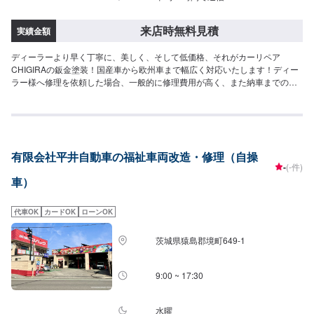
来店時無料見積
実績金額
ディーラーより早く丁寧に、美しく、そして低価格、それがカーリペア
CHIGIRAの鈑金塗装！国産車から欧州車まで幅広く対応いたします！ディー
ラー様へ修理を依頼した場合、一般的に修理費用が高く、また納車までの時
間がかかるといった声がよく聞かれます。それはディーラー様が直接直すわ
けではなく、外部の下請け工場へ修理を委託し、基本的には不具合箇所の修
理を部品交換で対応してしまうから。私たちなら自社工場で即施工し、でき
るだけ部品交換をせず、修理対応いたします。私達は鈑金塗装のプロフェッ
ショナルです。大切なお車はぜひ、カーリペアCHIGIRAにおまかせくださ
有限会社平井自動車の福祉車両改造・修理（自操
い！--------------------------------------------------【1】オファーにてお問い合わせ
-
(-件)
【2】お見積り【3】お見積りにご納得いただければ作業開始【4】仕上がり
車）
次第納車□納期について□要相談になります。車種や状態により納期が前後す
る場合がございます。予め、ご了承ください。□代車について□作業中は無料
の代車をご利用ください。※燃料代は、お客様負担となっております。予め、
代車OK
カードOK
ローンOK
ご了承ください。□パーツ持ち込みについて□パーツの持ち込み可能です。オ
ファーの際に持ち込みパーツの詳細をご入力ください。【定休日・営業時
茨城県猿島郡境町649-1
間】定休日：祝日営業時間：9:00~19:00
9:00 ~ 17:30
水曜