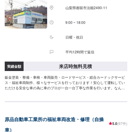
務所前の空いているスペースに駐車してください。受付はスタッフへ「メン
山梨県都留市法能2490-11
テモで予約しました」とお伝えください。ご案内いたします。【定休日・営
業時間】定休日：年中無休（大型連休のみ休み）営業時間：9:00~18:00
9:00 ~ 18:00
日曜・祝日
平均12時間で返信
来店時無料見積
実績金額
鈑金塗装・整備・車検・車両販売・ロードサービス・総合カードックサービ
ス・福祉車両制作、様々なサービスを行っております！安心して運転してい
ただける安全な車の為に車のプロが一台一台丁寧な作業を行います。なんで
もご相談ください。--------------------------------------------------【1】オファーにて
お問い合わせ【2】お見積り【3】お見積りにご納得いただければ作業開始
【4】仕上がり次第納車〇納期について〇作業内容により、納期が決定いたし
ます。車種や状態により納期が前後する場合がございます。予め、ご了承く
ださい。【定休日・営業時間】定休日：日曜日、祝日営業時間：平日
原品自動車工業所の福祉車両改造・修理（自操
9:00~19:00、土曜日9:00~18:00
5.0
(97件)
車）