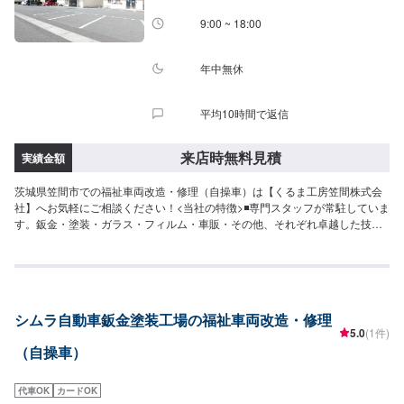
9:00 ~ 18:00
年中無休
平均10時間で返信
来店時無料見積
実績金額
茨城県笠間市での福祉車両改造・修理（自操車）は【くるま工房笠間株式会
社】へお気軽にご相談ください！<当社の特徴>◾専門スタッフが常駐していま
す。鈑金・塗装・ガラス・フィルム・車販・その他、それぞれ卓越した技術
をもつ専門スタッフが２人１組で対応いたします。◾万全のアフターケアをい
たします。修理後に永久保証書を発行させて頂いております。お客様がその
お車を乗っている間は保証します。◾土・日・祝も営業してるのでお客様がお
休みでも見積・修理ができます！お客様のご要望に併せて中古部品も準備で
きるのでなんていっても低価格。<お客様のご予算やご希望の時間に応じてプ
シムラ自動車鈑金塗装工場の福祉車両改造・修理
ランをご提案！>★お安く済ませたい…★お時間があまり取れない…などのご
5.0
(1件)
相談もお気軽にどうぞ！【1】オファーにてお問い合わせ【2】お見積り
（自操車）
【3】お見積りにご納得いただければ作業開始【4】仕上がり次第納車-----代
車について-----代車をご用意しています。お車の作業中は代車をご利用くださ
い。※代車の燃料代はお客様にご負担いただいております。-----ご来店時の注
代車OK
カードOK
意、受付方法-----入庫の際はお気をつけてお越しください。駐車スペースは事