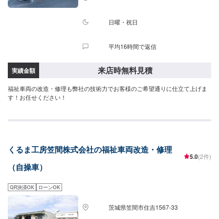
日曜・祝日
平均16時間で返信
来店時無料見積
実績金額
福祉車両の改造・修理も弊社の技術力でお客様のご希望通りに仕立て上げま
す！お任せください！
くるま工房笠間株式会社の福祉車両改造・修理
5.0
(2件)
（自操車）
QR決済OK
ローンOK
茨城県笠間市住吉1567-33