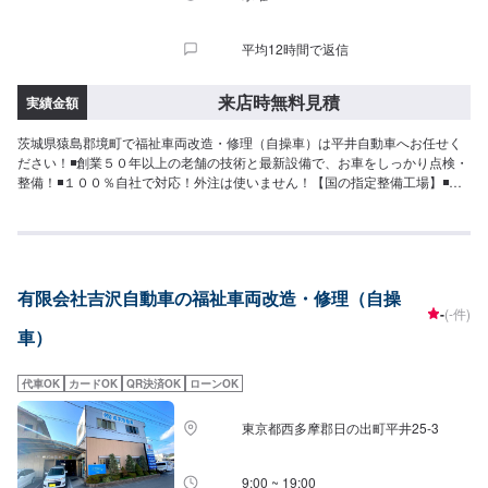
平均12時間で返信
来店時無料見積
実績金額
茨城県猿島郡境町で福祉車両改造・修理（自操車）は平井自動車へお任せく
ださい！◾創業５０年以上の老舗の技術と最新設備で、お車をしっかり点検・
整備！◾１００％自社で対応！外注は使いません！【国の指定整備工場】◾お
車のトータルサポート！どんなことでもご相談下さい！★ハンドルを少し曲
げないと車がまっすぐ走らない…★タイヤの片減りが気になる…★他店で断
られてしまった…★保険を使えべきなのかわからない…などのご相談もお気
軽にどうぞ！【定休日・営業時間】定休日：第一日曜日、水曜日営業時間：
9:00~17:30【1】オファーにてお問い合わせ【2】お見積り【3】お見積りに
有限会社吉沢自動車の福祉車両改造・修理（自操
ご納得いただければ作業開始【4】仕上がり次第納車-----納期について-----納
-
(-件)
期は要相談となります。車種や条件などにより、納期は前後する場合がござ
車）
います。予めご了承ください。-----代車について-----無料の代車をご用意して
います。お車の作業中は代車をご利用ください。※代車の燃料代はお客様にご
負担いただいております。※内容などにより貸し出し出来かねる場合もござい
代車OK
カードOK
QR決済OK
ローンOK
ます。-----ご来店時の注意、受付方法-----入庫の際はお気をつけてお越しくだ
さい。駐車スペースは事務所前のお客様駐車スペースに駐車してください。
東京都西多摩郡日の出町平井25-3
受付はスタッフへ「メンテモで予約しました」とお伝えください。ご案内い
たします。
9:00 ~ 19:00