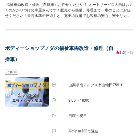
-福祉車両改造・修理（自操車）お任せください！-オートサービス大西はお近
くのかかりつけの車屋さんです！販売から整備、修理まで、車のことはお任
せください！最高水準の技術力と、充実の設備でお客様の安心、安全なカー
ライフのためにあらゆるご相談にお応えします！--------------------------------------
------------【1】オファーにてお問い合わせ【2】お見積り【3】お見積りにご
納得いただければ作業開始【4】仕上がり次第納車-パーツ持ち込みについて-
パーツの持ち込みは可能です。オファーの際にパーツの詳細をご入力くださ
い。-代車について-無料の代車ご用意しております！お車の作業中は代車をご
ボディーショップノダの福祉車両改造・修理（自
利用ください！【定休日・営業時間】定休日：日曜日、祝日営業時間：
5.0
(1件)
8:30~18:30
操車）
代車OK
山梨県南アルプス市曲輪田759-1
9:00 ~ 18:00
日曜・祝日
平均18時間で返信