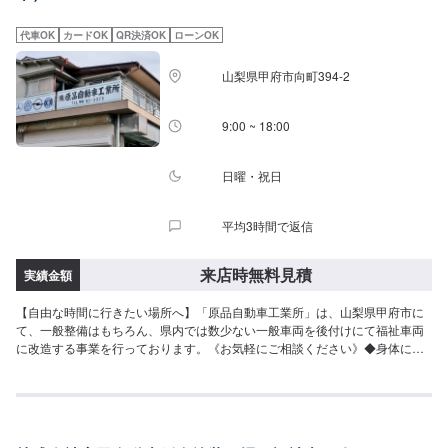
代車OK
カードOK
QR決済OK
ローンOK
山梨県甲府市向町394-2
9:00 ~ 18:00
日曜・祝日
平均3時間で返信
来店時無料見積
実績金額
【自由な時間に行きたい場所へ】「原品自動車工業所」は、山梨県甲府市に
て、一般整備はもちろん、県内では数少ない一般車両を後付けにて福祉車両
に改造する事業を行っております。《お気軽にご相談ください》◆身体に障
害などがある方が、ご自身での運転を始めたり、再開したりするための改造
◆手でアクセル、ブレーキ操作が可能になる《手動運転装置》◆通常のアク
セル操作が困難な方に向けた《左アクセル》◆福祉住環境コーディネーター
の資格も持ち合わせたエンジニア◆細かいメニューやコースが充実手動運転
装置は手でアクセル、ブレーキ操作が可能となります。フロアタイプ、コラ