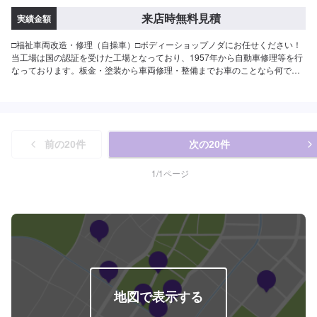
来店時無料見積
実績金額
□福祉車両改造・修理（自操車）□ボディーショップノダにお任せください！
当工場は国の認証を受けた工場となっており、1957年から自動車修理等を行
なっております。板金・塗装から車両修理・整備までお車のことなら何でも
承っております！お気軽にご相談ください！--------------------------------------------
------【1】オファーにてお問い合わせ【2】お見積り【3】お見積りにご納得
いただければ作業開始【4】仕上がり次第納車□代車について□無料の代車ご
利用ください。燃料代はお客様にご負担頂きます。【定休日・営業時間】定
休日：日曜日、祝日営業時間：9:00~18:00
前の
20
件
次の
20
件
1
/
1
ページ
地図で表示する