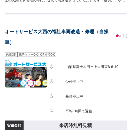
安心安全のTOTALAUTORYUにぜひお越しください！--------------------------------
------------------【1】オファーにてお問い合わせ【2】お見積り【3】お見積り
にご納得いただければ作業開始【4】仕上がり次第納車☆代車について☆修理
時の代車は無料です。修理時は代車をご利用ください。燃料代はお客様のご
負担となります。予め、ご了承ください。【定休日・営業時間】定休日：日
オートサービス大西の福祉車両改造・修理（自操
曜日、祝日営業時間：9:00~19:00
-
(-件)
車）
代車OK
電子マネーOK
QR決済OK
山梨県富士吉田市上吉田東8-8-19
受付停止中
受付停止中
平均3時間で返信
来店時無料見積
実績金額