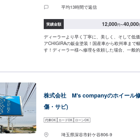
平均13時間で返信
12,000
40,000
実績金額
円
〜
ディーラーより早く丁寧に、美しく、そして低価
アCHIGIRAの鈑金塗装！国産車から欧州車まで
す！ディーラー様へ修理を依頼した場合、一般的
また納車までの時間がかかるといった声がよく聞
ィーラー様が直接直すわけではなく、外部の下請
し、基本的には不具合箇所の修理を部品交換で対
私たちなら自社工場で即施工し、できるだけ部品
応いたします。私達は鈑金塗装のプロフェッショ
車はぜひ、カーリペアCHIGIRAにおまかせください！-----
株式会社 M's companyのホイール修
-------------------------------【1】オファ
積り【3】お見積りにご納得いただければ作業開
傷・サビ)
納車□納期について□通常3〜5日程度で納車いた
により納期が前後する場合がございます。予め、
代車OK
カードOK
ローンOK
代車について□作業中は無料の代車をご利用くだ
客様負担となっております。予め、ご了承くださ
埼玉県深谷市針ケ谷806‐9
みについて□パーツの持ち込み可能です。オファ