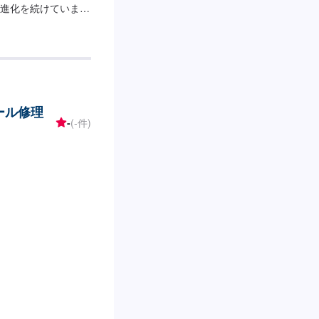
進化を続けていま
、代車が必要、移動
のお困りごとについ
し、解決する「対応
考えています。基本
でいくつかのプラン
で作業を進めて参り
ール修理
からお待ちしており
-
(-件)
--------【1】オファーにてお
得いただければ作業開
☑新品・中古パーツ
ツのお写真や詳細な
預かりしている間、
ます。詳しくはお気
様にご負担いただき
営業時間：