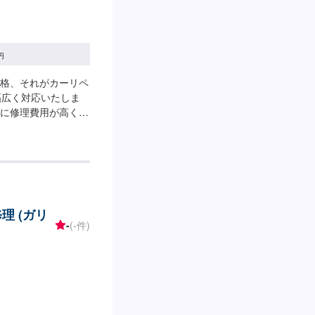
円
格、それがカーリペ
幅広く対応いたしま
に修理費用が高く、
かれます。それはデ
け工場へ修理を委託
応してしまうから。
交換をせず、修理対
ナルです。大切なお
--------------
理 (ガリ
ーにてお問い合わせ【2】お見
-
(-件)
始【4】仕上がり次第
します。車種や状態
ご了承ください。□
さい。※燃料代は、お
い。□パーツ持ち込
ーの際に持ち込みパ