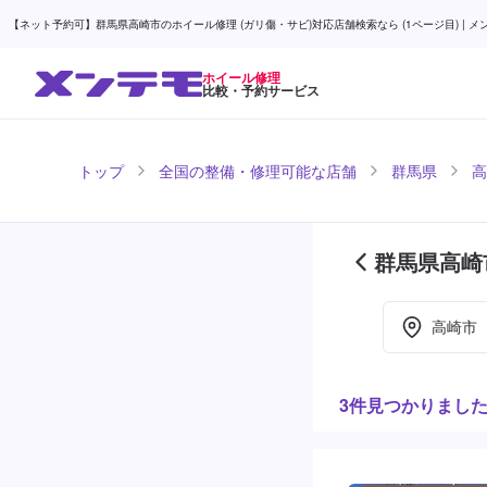
【ネット予約可】群馬県高崎市のホイール修理 (ガリ傷・サビ)対応店舗検索なら (1ページ目) | メ
ホイール修理
比較・予約サービス
トップ
全国の整備・修理可能な店舗
群馬県
高
群馬県高崎
高崎市
3件見つかりまし