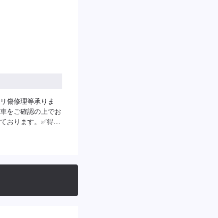
駐車してください。
お伝えください。ご
日曜日、祝日、第二
リ傷修理等承りま
車をご確認の上でお
ております。✅得意
ア車・イギリス車・
対応いたします。フ
ので、高級車や希少
ご用意・軽乗用車・