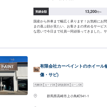
13,200
実績金額
円
〜
国産から外車まで幅広く承ります！お気軽にお問
まの喜ぶ顔が見たい、お客さまの求めるサービス
な思いで今日まで社員一同頑張ってきました。サ
しているのは会社を構成している社員ひとりひと
ただくためにはその社員の資質や人間力が最も重
ます。これからも社員一同、日々感謝の気持ちを
第一を考えた必要とされるサービスを提供できる
長を続ける会社でありたいと願っております。お
な事でもお任せ下さい！-----------------------------------
有限会社カーペイントのホイール修
【1】オファーにてお問い合わせ【2】お見積り
3位
得いただければ作業開始【4】仕上がり次第納車----
傷・サビ)
納期は通常2日～3日程度で納車となります。納
ざいます。予め、ご了承ください。-----代車につい
代車OK
カードOK
QR決済OK
ローンOK
をご用意しています。お車の作業中は代車をご利
の燃料代はお客様にご負担いただいております。--
群馬県高崎市上小鳥町541-1
意、受付方法-----倉賀野バイパスを高崎方面に
北（高崎/島野町方面）に曲がり直進すると約50
差点角に当店があります。入庫の際はお気をつけ