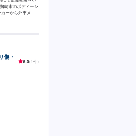
勢崎市のボディーシ
ーカーから外車メー
実績があり、他社で
で修理いたします。
様の大切な愛車をプ
いましたらなんでも
がお車の状態をしっ
ます。フロンガス交
ガリ傷・
！全員業界歴20年以
5.0
(1件)
安心してお任せくだ
----------------
合わせ【2】お見積り【3】
次第納車-------
ツの持ち込み可能です。オ
業時間】定休日：日