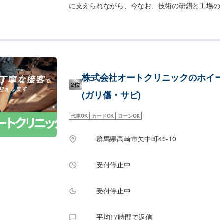
に支えられながら、今なお、技術の研鑽と工場の
す。技術はもちろんの事、お客様のご予算、納期
が難しい（レッカーしてほしい）などなど…お車
ては何でもご相談ください。お困りごとにお応え
力」で、お客様のカーライフのお役に立てればと
的なことから、パーツの選択、仕上がりの精度ま
をご提示の上、お客様にご納得いただけるプラン
株式会社オートクリニックのホイ
ます。常連さんから初めての方まで、ご来店を心
2位
ます。------------------------------------------
(ガリ傷・サビ)
問い合わせ【2】お見積り【3】お見積りにご納
始【4】仕上がり次第納車《パーツの持ち込み》
代車OK
カードOK
ローンOK
の持ち込みOK！オファーの際、使用されるパー
どをお送りください。《代車について》お車をお
群馬県高崎市矢中町49-10
ご入用のお客様には代車を無料でご用意しており
軽にお問い合わせください。※ガソリン代はお客
ます。【定休日・営業時間】定休日：第二水曜日
受付停止中
8:30~19:00
受付停止中
平均17時間で返信