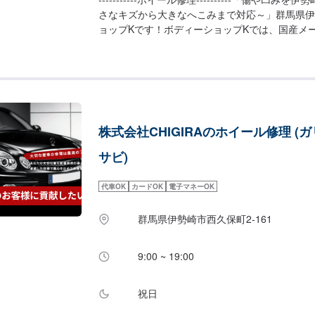
さなキズから大きなへこみまで対応～」群馬県伊
ョップKです！ボディーショップKでは、国産メ
カーまで様々なお車を伊勢崎市にて対応してきた
断られてしまったようなお車であっても鈑金塗装
線キズからへこみ・塗装の色あせや剥げなどお客
ロの技でお直しいたします。お困りのことがござ
ご相談ください！鈑金塗装のプロフェッショナル
かりと判断し、適切な修理の方法をご提案いたし
株式会社CHIGIRAのホイール修理 (
換機有！最新車種のエアコン修理も対応できます
上の大ベテランの作業員です。お客様の愛車をご
サビ)
さい！【作業実績】ホンダジェイド20,000円--------------
--------------------【1】オファーにてお問い
代車OK
カードOK
電子マネーOK
お見積りにご納得いただければ作業開始【4】仕上がり
----パーツ持ち込みについて-----------パー
群馬県伊勢崎市西久保町2-161
ファーにて詳細をお願い致します。【定休日・営
曜日、祝日営業時間：8:30~17:30
9:00 ~ 19:00
祝日