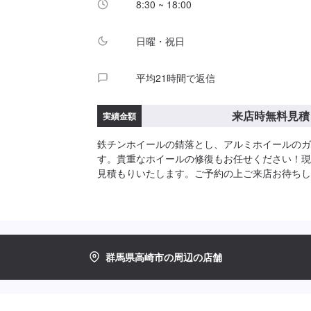
8:30 ~ 18:00
駐車スペースは事務所前の空いているスペースに
受付はスタッフへ「メンテモで予約しました」と
日曜・祝日
案内いたします。【定休日・営業時間】定休日：
土曜日営業時間：8:30~18:00
平均21時間で返信
来店時無料見積
実績金額
鉄チンホイールの錆落とし、アルミホイールのガ
す。貴重なホイールの修復もお任せください！現
見積もりいたします。ご予約の上ご来店お待ちし
なメーカー国産車から輸入車(ドイツ車・イタリ
アメリカ車・フランス車)までどんな車種にもご
ェラーリやポルシェなどの修理実績もございます
車の修理もお任せくださいませ。✅無料の代車を
軽トラ・軽バン・普通車・バン・1BOX
群馬県高崎市の周辺の店舗