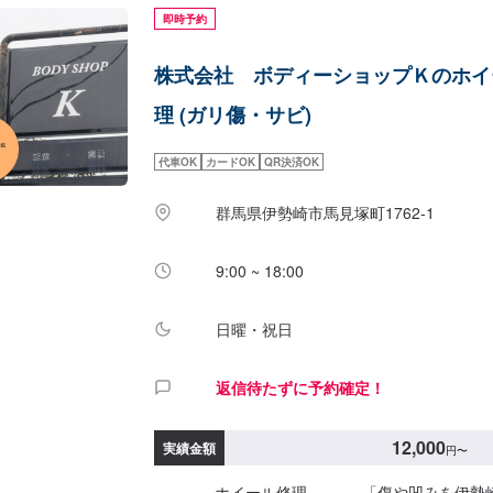
即時予約
株式会社 ボディーショップＫのホイ
理 (ガリ傷・サビ)
代車OK
カードOK
QR決済OK
群馬県伊勢崎市馬見塚町1762‐1
9:00 ~ 18:00
日曜・祝日
返信待たずに予約確定！
12,000
実績金額
円
〜
-----------ホイール修理----------「傷や凹