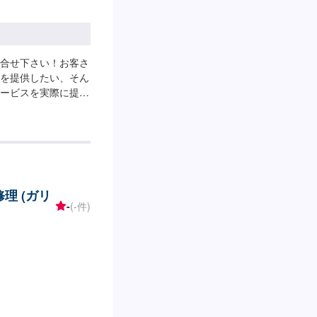
合せ下さい！お客さ
を提供したい、そん
ービスを実際に提供
りであり、ご満足い
要になると考えてい
忘れずに、お客さま
よう努力し続け、成
クルマの事ならどん
---------------
理 (ガリ
【3】お見積りにご納
-
(-件)
-納期について-----
期は前後する場合がご
て-----無料の代車
用ください。※代車
---ご来店時の注
進み、宮原町交差点を
0メートルで左手の交
てお越しください。