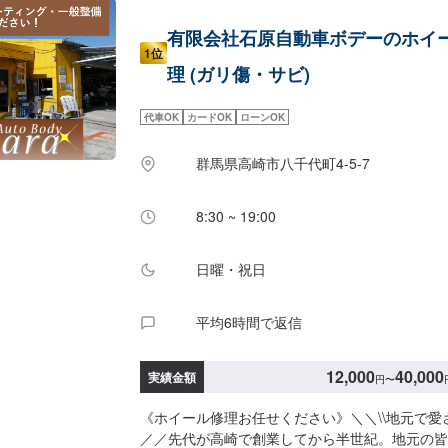
有限会社石原自動車ボデーのホイ
1位
理 (ガリ傷・サビ)
代車OK
カードOK
ローンOK
群馬県高崎市八千代町4-5-7
8:30 ~ 19:00
日曜・祝日
平均6時間で返信
12,000
40,000
実績金額
円
〜
《ホイール修理お任せください》＼＼\\地元で愛さ
／／先代が高崎で創業してから半世紀。地元の皆