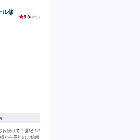
ール修
5.0
(4件)
円
れ続けて半世紀！//
様から長年のご信頼