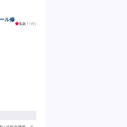
ール修
5.0
(11件)
みを伊勢崎にて鈑金塗装～小