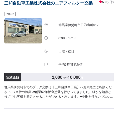
5.0
(2件)
三和自動車工業株式会社のエアフィルター交換
代車OK
群馬県伊勢崎市日乃出町517
8:30 ~ 17:30
日曜・祝日
平均6時間で返信
2,000
10,000
実績金額
円
〜
円
群馬県伊勢崎市でのプラグ交換は【三和自動車工業】へお気軽にご相談くだ
さい！<当社の特徴>◾創業52年板金塗装を行なってきました。確かな知識と
技術でお客様を満足させることができると思います。◾交換を行うのではなく
修理を行うので幅広い提案ができます。◾先進安全自動車対応優良車体整備事
業者ですので、最新の車もお任せください！<お客様のご予算やご希望の時間
に応じてプランをご提案！>★お安く済ませたい…★お時間があまり取れな
い…などのご相談もお気軽にどうぞ！【1】オファーにてお問い合わせ【2】