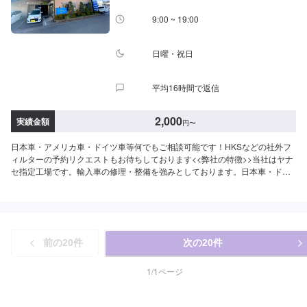
9:00 ~ 19:00
日曜・祝日
平均16時間で返信
2,000
実績金額
円
〜
日本車・アメリカ車・ドイツ車等何でもご相談可能です！HKSなどの社外フ
ィルターの予約リクエストもお待ちしております<<弊社の特徴>>当社はヤナ
セ指定工場です。輸入車の修理・整備を強みとしております。日本車・ドイ
ツ車・イタリア車・アメリカ車・電気自動車のことならお任せください！<<
代車について>>工場の代車を26台ご用意しております。万が一の際にも安心
です。<<国家資格を持った整備士が多数在籍>>二級整備士・三級整備士が多
数在籍しております。愛車の不具合・気になるところはなんでもご相談くだ
さい！
前の
20
件
次の
20
件
1
/
1
ページ