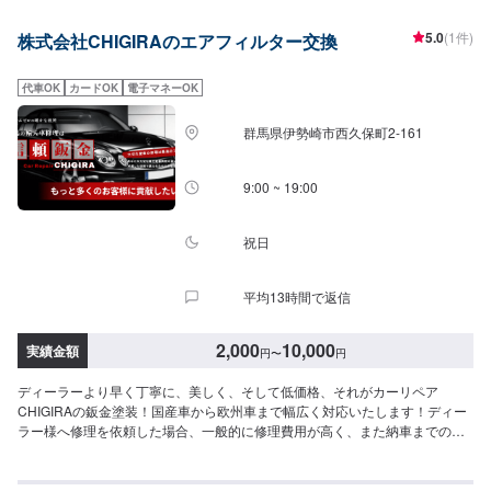
てお問い合わせ【2】お見積り【3】お見積りにご納得いただければ作業開始
【4】仕上がり次第納車-----納期について-----納期は通常即日で納車となりま
5.0
(1件)
株式会社CHIGIRAのエアフィルター交換
す。(要相談)納期は前後する場合がございます。予めご了承ください。-----代
車について-----代車をご用意しています。お車の作業中は代車をご利用くださ
い。※代車の燃料代はお客様にご負担いただいております。-----ご来店時の注
代車OK
カードOK
電子マネーOK
意、受付方法-----入庫の際はお気をつけてお越しください。駐車スペースは事
務所前の空いているスペースに駐車してください。受付はスタッフへ「メン
群馬県伊勢崎市西久保町2-161
テモで予約しました」とお伝えください。ご案内いたします。【定休日・営
業時間】定休日：日曜日、祝日営業時間：8:30~1７:00
9:00 ~ 19:00
祝日
平均13時間で返信
2,000
10,000
実績金額
円
〜
円
ディーラーより早く丁寧に、美しく、そして低価格、それがカーリペア
CHIGIRAの鈑金塗装！国産車から欧州車まで幅広く対応いたします！ディー
ラー様へ修理を依頼した場合、一般的に修理費用が高く、また納車までの時
間がかかるといった声がよく聞かれます。それはディーラー様が直接直すわ
けではなく、外部の下請け工場へ修理を委託し、基本的には不具合箇所の修
理を部品交換で対応してしまうから。私たちなら自社工場で即施工し、でき