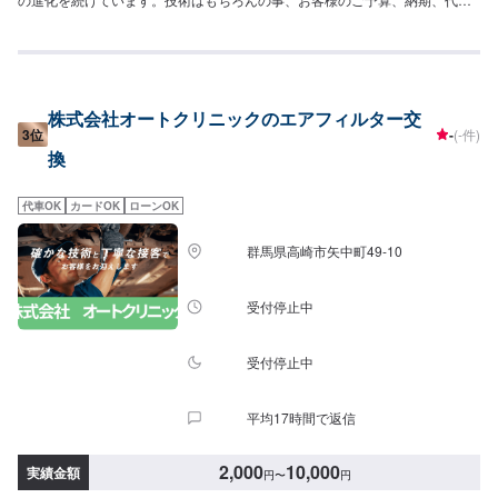
が必要、移動が難しい（レッカーしてほしい）などなど…お車のお困りごと
については何でもご相談ください。お困りごとにお応えし、解決する「対応
力」で、お客様のカーライフのお役に立てればと考えています。基本的なこ
とから、パーツの選択、仕上がりの精度までいくつかのプランをご提示の
上、お客様にご納得いただけるプランで作業を進めて参ります。常連さんか
株式会社オートクリニックのエアフィルター交
ら初めての方まで、ご来店を心からお待ちしております。--------------------------
3位
-
(-件)
------------------------【1】オファーにてお問い合わせ【2】お見積り【3】お見
換
積りにご納得いただければ作業開始【4】仕上がり次第納車《パーツの持ち込
み》☑新品・中古パーツの持ち込みOK！オファーの際、使用されるパーツの
お写真や詳細などをお送りください。《代車について》お車をお預かりして
代車OK
カードOK
ローンOK
いる間、ご入用のお客様には代車を無料でご用意しております。詳しくはお
気軽にお問い合わせください。※ガソリン代はお客様にご負担いただきます。
群馬県高崎市矢中町49-10
【定休日・営業時間】定休日：第二水曜日営業時間：8:30~19:00
受付停止中
受付停止中
平均17時間で返信
2,000
10,000
実績金額
円
〜
円