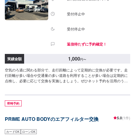
ーにて詳細をお願い致します。-----代車について-----無料の代車をご用意して
います。お車の作業中は代車をご利用ください。※代車の燃料代はお客様にご
負担いただいております。-----ご来店時の注意、受付方法-----JR前橋大島駅北
受付停止中
口から北西方向へ進み1つ目の交差点を右に次の交差点を左に進むと右側に工
場があります。駐車スペースは事務所がございますので事務所裏の空いてい
るスペースに駐車してください。事務所内に受付がいますのでメンテモで予
受付停止中
約しましたとお伝えください。【定休日・営業時間】定休日：日曜日、祝日
営業時間：9:00~19:00
返信待たずに予約確定！
1,000
実績金額
円
〜
空気のろ過に関わる部分で、走行距離によって定期的に交換が必要です。走
行距離が多い場合や交通量の多い道路を利用することが多い場合は定期的に
点検し、必要に応じて交換を実施しましょう。ぜひネット予約を活用のう
え、塩沢板金にご相談ください。[参考価格（工賃）]1,000円〜※こちらは工賃
となります
即時予約
5.0
(1件)
PRIME AUTO BODYのエアフィルター交換
カードOK
ローンOK