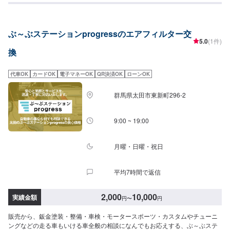
-------------------------------------------------当社は埼玉県深谷市にある自動車整備工
場です。国産車から輸入車(特にドイツ車の修理を得意としています)、中古か
ら最新の車まで幅広く作業を承っております。キズヘコミ修理の鈑金塗装を1
ぶ～ぶステーションprogressのエアフィルター交
番得意としておりますが、車検やパーツ取り付け等まで幅広くご対応させて
5.0
(1件)
いただきます。スタッフ全員が自動車整備士の国家資格を持っておりますの
換
でお客様の大切なお車の整備は是非私たちにお任せください！お客様にご満
足していただけるよう、丁寧に作業に取り組ませていただきます。
代車OK
カードOK
電子マネーOK
QR決済OK
ローンOK
群馬県太田市東新町296-2
9:00 ~ 19:00
月曜・日曜・祝日
平均7時間で返信
2,000
10,000
実績金額
円
〜
円
販売から、鈑金塗装・整備・車検・モータースポーツ・カスタムやチューニ
ングなどの走る車もいける車全般の相談になんでもお応えする、ぶ～ぶステ