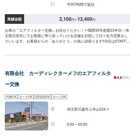
平均7時間で返信
2,100
12,400
実績金額
円
〜
円
お車の『エアフィルター交換』お任せください！〜職歴35年創業23年目～埼
玉県日高市にてお客様に寄り添っていける店舗を目指して日々全力営業をし
ていいます。お客様からの「ありがとう」の為に頑張ります‼当社はSTAFF一
同、お客様の大切なお車のカーコンサルタントとしてお客様にとって一番良
い方法をご提案・ご説明させて頂きます。部品の持ち込みも可能です。ご希
望のお客様は車種情報・車検証・パーツの詳細をオファー送信時にお送りく
ださい。【1】オファーにてお問い合わせ【2】ご入庫・お見積り【3】お見
積りにご納得いただければ作業開始【4】仕上がり次第納車<代車について>
有限会社 カーディレクターメフのエアフィルタ
自費修理、整備に限り代車の貸し出しを無料で行っております。有償でのレ
4.8
(5件)
ンタル貸出も行っております。お気軽にご相談下さい。※代車の燃料代はお客
ー交換
様にご負担いただいております。<定休日・営業時間>定休日：月曜日営業時
間：9:00~18:00
代車OK
カードOK
QR決済OK
ローンOK
埼玉県川越市上寺山524-1
9:00 ~ 20:00