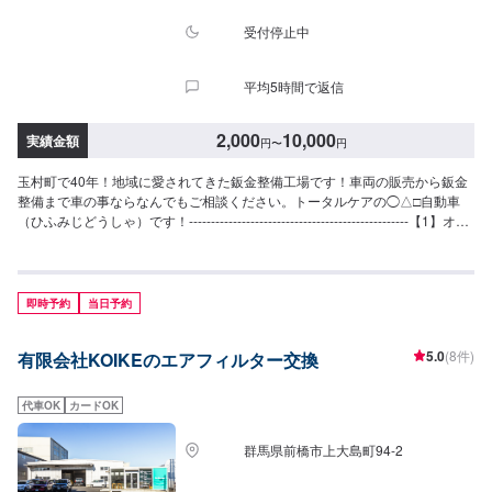
受付停止中
平均5時間で返信
2,000
10,000
実績金額
円
〜
円
玉村町で40年！地域に愛されてきた鈑金整備工場です！車両の販売から鈑金
整備まで車の事ならなんでもご相談ください。トータルケアの◯△□自動車
（ひふみじどうしゃ）です！--------------------------------------------------【1】オフ
ァーにてお問い合わせ【2】お見積り【3】お見積りにご納得いただければ作
業開始【4】仕上がり次第納車◯納期について◯通常15分程度で納車いたし
ます。車種や状態により納期が前後する場合がございます。予め、ご了承く
ださい。【定休日・営業時間】定休日：日曜日、祝日営業時間：9:00~18:00
即時予約
当日予約
5.0
(8件)
有限会社KOIKEのエアフィルター交換
代車OK
カードOK
群馬県前橋市上大島町94-2