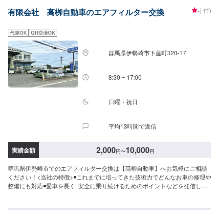
お見積り【3】お見積りにご納得いただければ作業開始【4】仕上がり次第納
-
(-件)
有限会社 髙栁自動車のエアフィルター交換
車-----納期について-----納期は通常1日～2日程度で納車となります。(要相談)
納期は前後する場合がございます。予めご了承ください。-----代車について---
--代車をご用意しています。お車の作業中は代車をご利用ください。※代車の
代車OK
QR決済OK
燃料代はお客様にご負担いただいております。-----ご来店時の注意、受付方
法-----入庫の際はお気をつけてお越しください。駐車スペースは事務所前の空
群馬県伊勢崎市下蓮町320-17
いているスペースに駐車してください。受付はスタッフへ「メンテモで予約
しました」とお伝えください。ご案内いたします。【定休日・営業時間】定
休日：日曜日、祝日営業時間：8:30~17:30
8:30 ~ 17:00
日曜・祝日
平均13時間で返信
2,000
10,000
実績金額
円
〜
円
群馬県伊勢崎市でのエアフィルター交換は【髙柳自動車】へお気軽にご相談
ください！<当社の特徴>◾これまでに培ってきた技術力でどんなお車の修理や
整備にも対応◾愛車を長く･安全に乗り続けるためのポイントなどを発信しま
す◾地域密着のいつでも頼れる修理･整備工場として営業しております<お客様
のご予算やご希望の時間に応じてプランをご提案！>★お安く済ませたい…★
お時間があまり取れない…などのご相談もお気軽にどうぞ！【1】オファーに