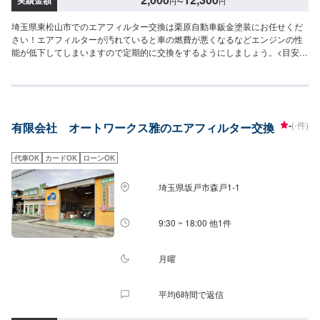
円
〜
円
埼玉県東松山市でのエアフィルター交換は栗原自動車鈑金塗装にお任せくだ
さい！エアフィルターが汚れていると車の燃費が悪くなるなどエンジンの性
能が低下してしまいますので定期的に交換をするようにしましょう。<目安金
額>2,000円~大切なお車を栗原自動車さんへお任せしてよかったと思っても
らえるよう「親切・丁寧・誠意」をモットーに日々対応させていただいてお
ります。専門の鈑金・塗装では、高い技術で満足な仕上がりを常にご提供で
きるよう研鑽努力し、安心運転のための整備・修理、車をもっと楽しむため
のレストアやカスタムなどのサービスもご提供しております。保険代理店業
-
(-件)
有限会社 オートワークス雅のエアフィルター交換
務にも力を入れ、お客様のカーライフを幅広く支えてまいります。オイル交
換や車検、タイヤ交換などの基本的な車のメンテナンスも承っておりますの
でお困りの際はお気軽にご相談ください！
代車OK
カードOK
ローンOK
埼玉県坂戸市森戸1-1
9:30 ~ 18:00 他1件
月曜
平均6時間で返信