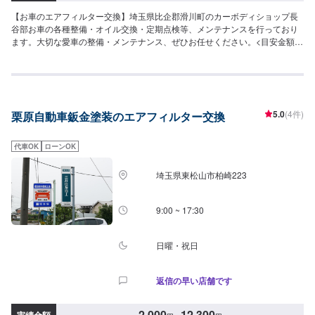
【お車のエアフィルター交換】埼玉県比企郡滑川町のカーボディショップ長
谷部お車の各種整備・オイル交換・定期点検等、メンテナンスを行っており
ます。大切な愛車の整備・メンテナンス、ぜひお任せください。<目安金額
>5,000円~比企郡滑川町で年間修理台数500台の実績があります！車の板金・
車検・販売のトータルサポート工場です。国産車全メーカーの修理に対応し
ておりますので「他のお店では断られてしまった…」という方はお気軽にご
相談ください！各保険会社の指定修理工場にもなっているので保険修理のご
相談もお待ちしております。カーリースも行っておりますので気になる方は
5.0
(4件)
栗原自動車鈑金塗装のエアフィルター交換
お声がけください。
代車OK
ローンOK
埼玉県東松山市柏崎223
9:00 ~ 17:30
日曜・祝日
返信の早い店舗です
2,000
12,300
実績金額