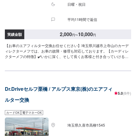
日曜・祝日
平均11時間で返信
2,000
10,000
実績金額
円
〜
円
【お車のエアフィルター交換お任せください】埼玉県川越市上寺山のカーデ
ィレクターメフでは、お車の故障・修理も対応しております。【カーディレ
クターメフの特徴】✔️いかに深く、そして長くお客様と付き合っていけるか
を大切に。✔️自動車販売、車検・点検などお客様のトータルカーライフをサ
ポート。まずはお気軽にご相談ください！【パーツについて】パーツの持ち
込み・ご購入も可能です。ご希望のお客様は車種情報と、持ち込み・ご購入
希望の旨をオファー備考欄にご記載ください。【代車について】作業中は代
車の貸し出しが可能です。※燃料代はお客様負担となります【営業時間・定休
Dr.Driveセルフ栗橋 / アルプス東京(株)のエアフィ
日】営業時間:9:00〜20:00定休日
5.0
(8件)
ルター交換
カードOK
電子マネーOK
埼玉県久喜市高柳1545