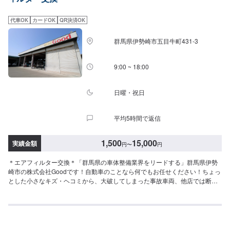
代車OK
カードOK
QR決済OK
群馬県伊勢崎市五目牛町431-3
9:00 ~ 18:00
日曜・祝日
平均5時間で返信
1,500
15,000
実績金額
円
〜
円
＊エアフィルター交換＊「群馬県の車体整備業界をリードする」群馬県伊勢
崎市の株式会社Goodです！自動車のことなら何でもお任せください！ちょっ
とした小さなキズ・ヘコミから、大破してしまった事故車両、他店では断ら
れがちな高い技術を要する輸入車など、長年の経験があります。どんなこと
でもお気軽にご相談ください！＊代車について＊無料の代車をご用意してい
ます。必要の際は代車をご利用ください。※代車の燃料は満タンになってます
ので、返却の際は満タンでお願いします。【営業時間】平日9:00~18:00土曜
日9:00～17:00【定休日】日曜日・祝祭日・当社規定カレンダー