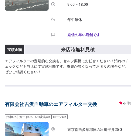
9:00 ~ 18:00
年中無休
返信の早い店舗です
来店時無料見積
実績金額
エアフィルターの定期的な交換も、セルフ栗橋にお任せください！汚れのチ
ェックなども当店にて実施可能です。燃費が悪くなってお困りの場合など、
ぜひご相談ください！
-
(-件)
有限会社吉沢自動車のエアフィルター交換
代車OK
カードOK
QR決済OK
ローンOK
東京都西多摩郡日の出町平井25-3