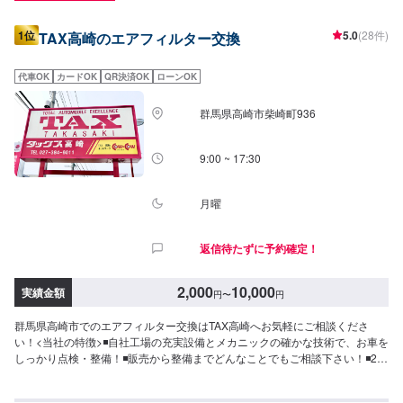
1位
5.0
(28件)
TAX高崎のエアフィルター交換
代車OK
カードOK
QR決済OK
ローンOK
群馬県高崎市柴崎町936
9:00 ~ 17:30
月曜
返信待たずに予約確定！
2,000
10,000
実績金額
円
〜
円
群馬県高崎市でのエアフィルター交換はTAX高崎へお気軽にご相談くださ
い！<当社の特徴>◾自社工場の充実設備とメカニックの確かな技術で、お車を
しっかり点検・整備！◾販売から整備までどんなことでもご相談下さい！◾24
時間対応の無料コールセンターを完備。おクルマのトラブルにいつでも対応
いたします！<お客様のご予算やご希望の時間に応じてプランをご提案！>★