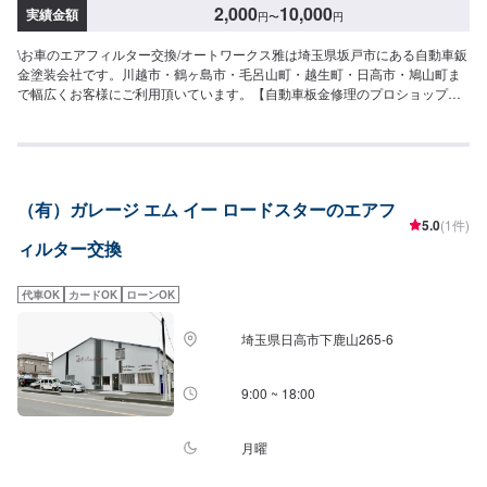
2,000
10,000
実績金額
円
〜
円
\お車のエアフィルター交換/オートワークス雅は埼玉県坂戸市にある自動車鈑
金塗装会社です。川越市・鶴ヶ島市・毛呂山町・越生町・日高市・鳩山町ま
で幅広くお客様にご利用頂いています。【自動車板金修理のプロショップ】⭐️
充実した設備⭐️様々なお客様のご要望に応じた修理⭐️安心と信頼を売る地域に
密着したサービス⭐️親切・丁寧をモットーに心がけ日々対応いたしておりま
す。保険適用の修理ももちろん承ります。お気軽にご相談ください。【代車
について】🚙代車の無料貸し出しを行なっております。ご希望の方はお気軽
にお問合せください。※燃料代はお客様負担となります。【営業時間・定休
（有）ガレージ エム イー ロードスターのエアフ
日】⏰営業時間：9時30分〜18時🗓定休日：月曜・祝日
5.0
(1件)
ィルター交換
代車OK
カードOK
ローンOK
埼玉県日高市下鹿山265-6
9:00 ~ 18:00
月曜