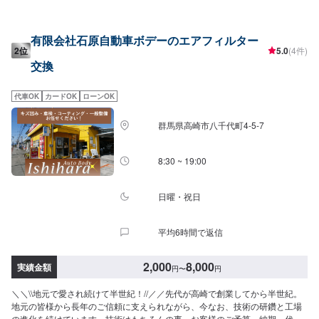
安く済ませたい…★時間があまり取れない…★車が動かなくなってしまっ
た…などのご相談もお気軽にどうぞ！【1】オファーにてお問い合わせ【2】
お見積り【3】お見積りにご納得いただければ作業開始【4】仕上がり次第納
有限会社石原自動車ボデーのエアフィルター
車-----納期について-----納期は通常1時間程度で納車となります。(要相談)納期
2位
5.0
(4件)
は前後する場合がございます。予めご了承ください。-----代車について-----無
交換
料の代車をご用意しています。お車の作業中は代車をご利用ください。※代車
の燃料代はお客様にご負担いただいております。-----ご来店時の注意、受付方
法-----入庫の際はお気をつけてお越しください。駐車スペースは事務所前の空
代車OK
カードOK
ローンOK
いているスペースに駐車してください。受付はスタッフへ「メンテモで予約
しました」とお伝えください。ご案内いたします。【定休日・営業時間】定
群馬県高崎市八千代町4-5-7
休日：月曜日営業時間：9:00~19:00※日曜日のみ9:00~18:00
8:30 ~ 19:00
日曜・祝日
平均6時間で返信
2,000
8,000
実績金額
円
〜
円
＼＼\\地元で愛され続けて半世紀！//／／先代が高崎で創業してから半世紀。
地元の皆様から長年のご信頼に支えられながら、今なお、技術の研鑽と工場
の進化を続けています。技術はもちろんの事、お客様のご予算、納期、代車