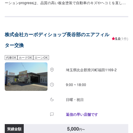
ーションprogressは、品質の高い板金塗装で自動車のキズやヘコミを直しま
す。プロフェッショナルな技術と知識を持ったスタッフが、お客様の安全を
守るため、定期点検を実施しております。車検のお見積りは無料で行います
ので、お気軽にお問い合わせください。ブレーキパッドの交換や車内のクリ
ーニングまで、幅広いサービスを手掛けております。太田の地域密着で、ア
フターフォローにも素早く対応します。お客様に喜んでいただける的確なア
株式会社カーボディショップ長谷部のエアフィル
ドバイスを心掛けております。--------------------------------------------------【1】オ
5.0
(1件)
ファーにてお問い合わせ【2】お見積り【3】お見積りにご納得いただければ
ター交換
作業開始【4】仕上がり次第納車-----納期について-----納期は通常1時間程度で
納車となります。納期は前後する場合がございます。予め、ご了承くださ
い。-----代車について-----無料の代車をご用意しています。お車の作業中は代
代車OK
カードOK
ローンOK
車をご利用ください。※代車の燃料代はお客様にご負担いただいておりま
す。-----ご来店時の注意、受付方法-----当工場は太田桐生インターチェンジか
埼玉県比企郡滑川町福田1169-2
ら５分入庫の際はお気をつけてお越しください。駐車スペースは工場前の空
いているスペースに駐車してください。受付はスタッフへ「メンテモで予約
しました」とお伝えください。ご案内いたします。【定休日・営業時間】定
9:00 ~ 18:00
休日：日曜日営業時間：9:00~19:00
日曜・祝日
返信の早い店舗です
5,000
実績金額
円
〜