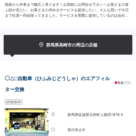
国産から外車まで幅広く承ります！お気軽にお問合せ下さい！お客さまの喜
ぶ顔が見たい、お客さまの求めるサービスを提供したい、そんな思いで今日
まで社員一同頑張ってきました。サービスを実際に提供しているのは会社を
構成している社員ひとりひとりであり、ご満足いただくためにはその社員の
資質や人間力が最も重要になると考えています。これからも社員一同、日々
感謝の気持ちを忘れずに、お客さま第一を考えた必要とされるサービスを提
供できるよう努力し続け、成長を続ける会社でありたいと願っております。
おクルマの事ならどんな事でもお任せ下さい！-----------------------------------------
群馬県高崎市の周辺の店舗
---------【1】オファーにてお問い合わせ【2】お見積り【3】お見積りにご納
得いただければ作業開始【4】仕上がり次第納車-----納期について-----納期は
通常即日で納車となります。納期は前後する場合がございます。予め、ご了
承ください。-----代車について-----無料の代車をご用意しています。お車の作
業中は代車をご利用ください。※代車の燃料代はお客様にご負担いただいてお
ります。-----ご来店時の注意、受付方法-----倉賀野バイパスを高崎方面に進
◯△□自動車（ひふみじどうしゃ）のエアフィル
み、宮原町交差点を北（高崎/島野町方面）に曲がり直進すると約500メート
5.0
(2件)
ルで左手の交差点角に当店があります。入庫の際はお気をつけてお越しくだ
ター交換
さい。駐車スペースは事務所前の空いているスペースに駐車してください。
受付はスタッフへ「メンテモで予約しました」とお伝えください。ご案内い
QR決済OK
たします。【定休日・営業時間】定休日：日曜日、祝日、第二土曜日営業時
間：8:30~18:00
群馬県佐波郡玉村町上新田1878-3
受付停止中