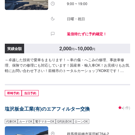
9:00 ~ 19:00
日曜・祝日
返信待たずに予約確定！
2,000
10,000
実績金額
円
〜
円
～卓越した技術で愛車をまもります！～車の傷・へこみの修理、事故車修
理、保険での修理にも対応しています！国産車・輸入車OK！お見積りもお気
軽にお問い合わせ下さい！前橋市のトータルカーショップKOIKEです！
KOIKEでは高い技術力を持っている職人のみならず自動車の歪みを3次元計測
できる世界初のコンピューター計測診断システムTOUCHや国内外を問わず多
種多様な自動車を骨格(フレーム)修正作業することができる3Dジグ修正機
SERIE100の両方を所有しており、全ての復元作業に妥協しない高い技術力
即時予約
当日予約
と最新設備を揃え完成度の高い修理をご提供します。国産車はもちろん、輸
入車修理もお任せください。他店に修理を断られてしまったお車でも、まず
-
(-件)
塩沢板金工業(有)のエアフィルター交換
はお気軽にご相談ください！--------------------------------------------------【1】オフ
ァーにてお問い合わせ【2】お見積り【3】お見積りにご納得いただければ作
業開始【4】仕上がり次第納車-----納期について-----納期は通常1日～2日程度
代車OK
カードOK
電子マネーOK
QR決済OK
ローンOK
で納車となります。(要相談)納期は前後する場合がございます。予めご了承く
ださい。-----パーツ持ち込みについて-----パーツの持ち込み可能です。オファ
群馬県前橋市富田町764-2