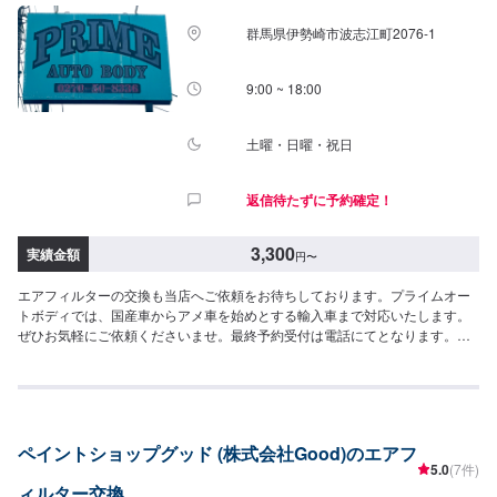
群馬県伊勢崎市波志江町2076-1
9:00 ~ 18:00
土曜・日曜・祝日
返信待たずに予約確定！
3,300
実績金額
円
〜
エアフィルターの交換も当店へご依頼をお待ちしております。プライムオー
トボディでは、国産車からアメ車を始めとする輸入車まで対応いたします。
ぜひお気軽にご依頼くださいませ。最終予約受付は電話にてとなります。
【参考価格】交換工賃：3,300円〜
ペイントショップグッド (株式会社Good)のエアフ
5.0
(7件)
ィルター交換