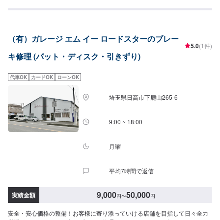
で、どんなお車でも対応します！キズへこみから、自走不能な事故車・車
検・点検・ドレスアップ・保険・販売まで、お車のことなら何でも当社にお
任せください！【代車について】🚙代車の無料貸し出しを行なっておりま
す。ご希望の方はお気軽にお問合せください。※燃料代はお客様負担となりま
（有）ガレージ エム イー ロードスターのブレー
す。【注意点】⚠️パーツ持ち込み対応可能です。持ち込みご希望の方はオフ
5.0
(1件)
ァーにて、パーツの詳細や型番、お車の情報を必ずご入力ください。【営業
キ修理 (パット・ディスク・引きずり)
時間・定休日】⏰営業時間：9時30分〜18時🗓定休日：月曜・祝日
代車OK
カードOK
ローンOK
埼玉県日高市下鹿山265-6
9:00 ~ 18:00
月曜
平均7時間で返信
9,000
50,000
実績金額
円
〜
円
安全・安心価格の整備！お客様に寄り添っていける店舗を目指して日々全力