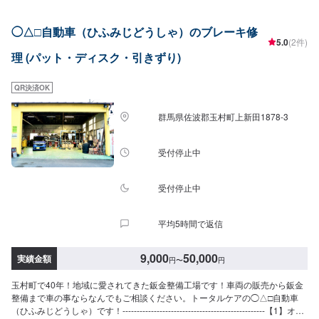
へのサービスに注力できる環境が整いました！これまで以上にお客様ニーズ
に寄り添った、品質・コストパフォーマンス・高い満足をいただける仕事を
◯△□自動車（ひふみじどうしゃ）のブレーキ修
追求し、全てのお客様からも頼みやすい、と言っていただける自動車整備工
5.0
(2件)
場となるよう努めてまいります！【作業実績】マツダMPV20,000円-------------
理 (パット・ディスク・引きずり)
-------------------------------------【1】オファーにてお問い合わせ【2】お見積り
【3】お見積りにご納得いただければ作業開始【4】仕上がり次第納車◯納期
について◯通常１～２日程度で納車いたします。車種や状態により納期が前
QR決済OK
後する場合がございます。予め、ご了承ください。◯代車について◯作業中
は無料の代車をご利用ください。※燃料代は、お客様負担となっております。
群馬県佐波郡玉村町上新田1878-3
予め、ご了承ください。◯パーツ持ち込みについて◯パーツの持ち込み可能
です。オファーの際に持ち込みパーツの詳細をご入力ください。【定休日・
営業時間】定休日：日曜日、祝日営業時間：9:00~18:00
受付停止中
受付停止中
平均5時間で返信
9,000
50,000
実績金額
円
〜
円
玉村町で40年！地域に愛されてきた鈑金整備工場です！車両の販売から鈑金
整備まで車の事ならなんでもご相談ください。トータルケアの◯△□自動車
（ひふみじどうしゃ）です！--------------------------------------------------【1】オフ