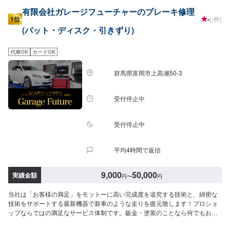
有限会社ガレージフューチャーのブレーキ修理
1位
-
(-件)
(パット・ディスク・引きずり)
代車OK
カードOK
群馬県富岡市上高瀬50-3
受付停止中
受付停止中
平均4時間で返信
9,000
50,000
実績金額
円
〜
円
当社は「お客様の満足」をモットーに高い完成度を追究する技術と、綿密な
技術をサポートする最新機器で新車のような走りを復元致します！プロショ
ップならではの満足なサービス体制です。鈑金・塗装のことなら何でもお気
軽にご相談下さい。ご予算に合わせた修理を致します。高い完成度を追及す