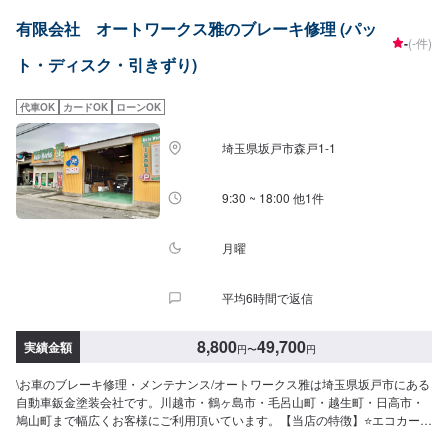
ります。保険代理店業務にも力を入れ、お客様のカーライフを幅広く支えて
有限会社 オートワークス雅のブレーキ修理 (パッ
まいります。オイル交換や車検、タイヤ交換などの基本的な車のメンテナン
-
(-件)
スも承っておりますのでお困りの際はお気軽にご相談ください！
ト・ディスク・引きずり)
代車OK
カードOK
ローンOK
埼玉県坂戸市森戸1-1
9:30 ~ 18:00 他1件
月曜
平均6時間で返信
8,800
49,700
実績金額
円
〜
円
\お車のブレーキ修理・メンテナンス/オートワークス雅は埼玉県坂戸市にある
自動車鈑金塗装会社です。川越市・鶴ヶ島市・毛呂山町・越生町・日高市・
鳩山町まで幅広くお客様にご利用頂いています。【当店の特徴】⭐️エコカー・
ハイブリットの対応店⭐️国の認可を受けた認証工場⭐️軽自動車から輸入車ま