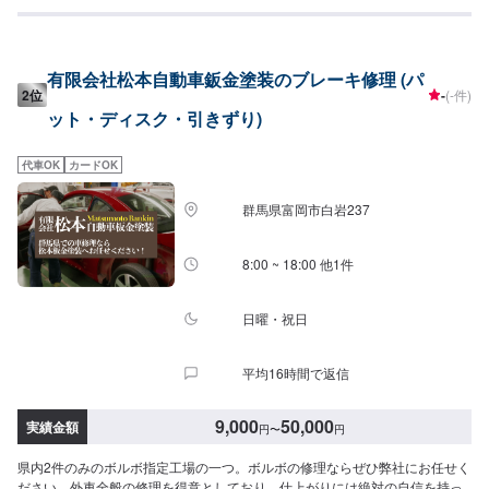
る最新の設備環境が整っています。あたなのクルマをご予算に合わせ、より
スピーディに、より完全に仕上げます。--------------------------------------------------
【1】オファーにてお問い合わせ【2】お見積り【3】お見積りにご納得いた
だければ作業開始【4】仕上がり次第納車-----納期について-----納期は要相談
有限会社松本自動車鈑金塗装のブレーキ修理 (パ
となります。納期は前後する場合がございます。予め、ご了承ください。-----
2位
-
(-件)
代車について-----無料の代車をご用意しています。お車の作業中は代車をご利
ット・ディスク・引きずり)
用ください。※代車の燃料代はお客様にご負担いただいております。-----ご来
店時の注意、受付方法-----当工場は上信越道富岡インターチェンジから4km入
庫の際はお気をつけてお越しください。駐車スペースは20台完備しておりま
代車OK
カードOK
す。受付はスタッフへ「メンテモで予約しました」とお伝えください。ご案
内いたします。【定休日・営業時間】定休日：日曜日、祝日営業時間：
群馬県富岡市白岩237
9:30~18:30
8:00 ~ 18:00 他1件
日曜・祝日
平均16時間で返信
9,000
50,000
実績金額
円
〜
円
県内2件のみのボルボ指定工場の一つ。ボルボの修理ならぜひ弊社にお任せく
ださい。外車全般の修理を得意としており、仕上がりには絶対の自信を持っ