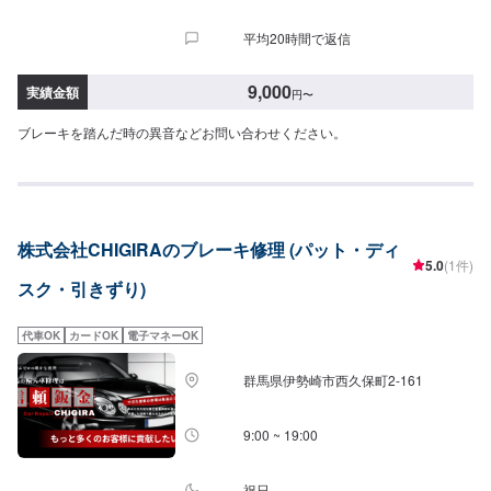
平均20時間で返信
9,000
実績金額
円
〜
ブレーキを踏んだ時の異音などお問い合わせください。
株式会社CHIGIRAのブレーキ修理 (パット・ディ
5.0
(1件)
スク・引きずり)
代車OK
カードOK
電子マネーOK
群馬県伊勢崎市西久保町2-161
9:00 ~ 19:00
祝日