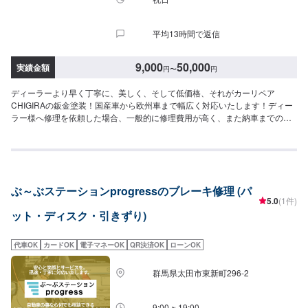
平均13時間で返信
9,000
50,000
実績金額
円
〜
円
ディーラーより早く丁寧に、美しく、そして低価格、それがカーリペア
CHIGIRAの鈑金塗装！国産車から欧州車まで幅広く対応いたします！ディー
ラー様へ修理を依頼した場合、一般的に修理費用が高く、また納車までの時
間がかかるといった声がよく聞かれます。それはディーラー様が直接直すわ
けではなく、外部の下請け工場へ修理を委託し、基本的には不具合箇所の修
理を部品交換で対応してしまうから。私たちなら自社工場で即施工し、でき
るだけ部品交換をせず、修理対応いたします。私達は鈑金塗装のプロフェッ
ショナルです。大切なお車はぜひ、カーリペアCHIGIRAにおまかせくださ
ぶ～ぶステーションprogressのブレーキ修理 (パ
い！--------------------------------------------------【1】オファーにてお問い合わせ
5.0
(1件)
【2】お見積り【3】お見積りにご納得いただければ作業開始【4】仕上がり
ット・ディスク・引きずり)
次第納車□納期について□通常2〜3日程度で納車いたします。車種や状態によ
り納期が前後する場合がございます。予め、ご了承ください。□代車について
□作業中は無料の代車をご利用ください。※燃料代は、お客様負担となってお
代車OK
カードOK
電子マネーOK
QR決済OK
ローンOK
ります。予め、ご了承ください。□パーツ持ち込みについて□パーツの持ち込
み可能です。オファーの際に持ち込みパーツの詳細をご入力ください。【定
群馬県太田市東新町296-2
休日・営業時間】定休日：祝日営業時間：9:00~19:00
9:00 ~ 19:00