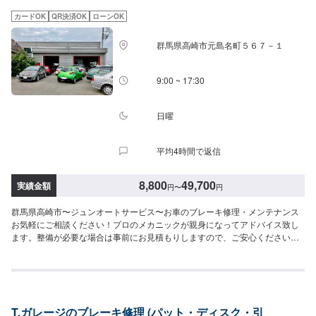
注意、受付方法-----入庫の際はお気をつけてお越しください。駐車スペースは
カードOK
QR決済OK
ローンOK
事務所前の空いているスペースに駐車してください。受付はスタッフへ「メ
ンテモで予約しました」とお伝えください。ご案内いたします。【定休日・
群馬県高崎市元島名町５６７－１
営業時間】定休日：月曜日営業時間：9:00~19:00※日曜日のみ9:00~18:00
9:00 ~ 17:30
日曜
平均4時間で返信
8,800
49,700
実績金額
円
〜
円
群馬県高崎市〜ジュンオートサービス〜お車のブレーキ修理・メンテナンス
お気軽にご相談ください！プロのメカニックが親身になってアドバイス致し
ます。整備が必要な場合は事前にお見積もりしますので、ご安心ください。
お客様のご予算などある場合は、その金額で可能な限り修理致します。まず
はお気軽にご相談ください。【当社の特徴】✅車種に応じたメンテナンス！✅
お客様に応じた提案！✅コンピュータ診断機完備！【1】オファーにてお問い
合わせ【2】お見積り【3】お見積りにご納得いただければ作業開始【4】仕
上がり次第納車-----ご来店時の注意、受付方法-----入庫の際はお気をつけてお
T.ガレージのブレーキ修理 (パット・ディスク・引
越しください。駐車スペースは事務所前の空いているスペースに駐車してく