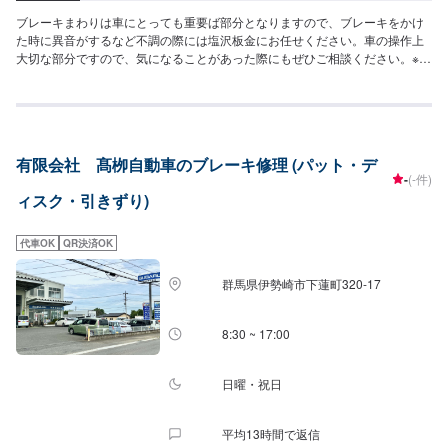
ブレーキまわりは車にとっても重要ば部分となりますので、ブレーキをかけ
た時に異音がするなど不調の際には塩沢板金にお任せください。車の操作上
大切な部分ですので、気になることがあった際にもぜひご相談ください。※価
格は現車を確認してからとなりますので、価格はあくまで目安とお考えくだ
さい。[参考価格]パット交換：4,000円/前左右または後左右（ディスク交換＋
1,000/1カ所）
有限会社 髙栁自動車のブレーキ修理 (パット・デ
-
(-件)
ィスク・引きずり)
代車OK
QR決済OK
群馬県伊勢崎市下蓮町320-17
8:30 ~ 17:00
日曜・祝日
平均13時間で返信