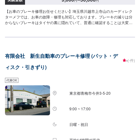
円
〜
円
【お車のブレーキ修理お任せください】埼玉県川越市上寺山のカーディレク
ターメフでは、お車の故障・修理も対応しております。ブレーキの減りは分
からないブレーキはタイヤの裏に隠れていて、普通に確認することは大変な
んです。減っているかの確認は当店におまかせください。またブレーキを踏
んで「キィー」と鳴ったらパッド交換の合図です。その合図を放置すると
「ゴォー」という音がしはじめます。これは大変に危険ですので早めの交換
をお願いします。【カーディレクターメフの特徴】✔️いかに深く、そして長
くお客様と付き合っていけるかを大切に。✔️自動車販売、車検・点検などお
有限会社 新生自動車のブレーキ修理 (パット・デ
客様のトータルカーライフをサポート。まずはお気軽にご相談ください！
-
(-件)
【パーツについて】パーツの持ち込み・ご購入も可能です。ご希望のお客様
ィスク・引きずり)
は車種情報と、持ち込み・ご購入希望の旨をオファー備考欄にご記載くださ
い。【代車について】作業中は代車の貸し出しが可能です。※燃料代はお客様
負担となります【営業時間・定休日】営業時間:9:00〜20:00定休日
代車OK
東京都青梅市今井3-5-20
9:00 ~ 17:00
日曜・祝日
平均14時間で返信