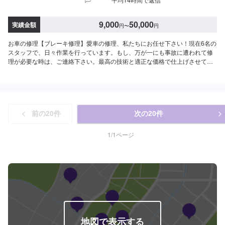
9,000
50,000
実績金額
円
〜
円
お車の修理【ブレーキ修理】愛車の修理、私たちにお任せ下さい！現在6名の
スタッフで、日々作業を行っています。もし、万が一にも事故に遭われて修
理が必要な時は、ご連絡下さい。最高の技術と適正な価格で仕上げさせて頂
きます。【1】オファーにてお問い合わせ【2】お見積り【3】お見積りにご
納得いただければ作業開始【4】仕上がり次第納車<パーツについて>パーツ
の持ち込み・販売も可能です！ご希望の方はパーツ詳細やお車の情報をオフ
ァーにてお送りいただけますとスムーズに対応可能です。<代車について>代
車をご用意しています。お車の作業中は代車をご利用ください。※代車の燃料
前の
20
件
次の
20
件
代はお客様にご負担いただいております。<入庫受付可能日・営業時間>入庫
受付可能日：水・木・金営業時間：9:00~18:00
1
/
1
ページ
地図で表示する