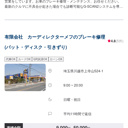
営業をしています。お車のブレーキ修理・メンテナンス、お任せください。
最新のクルマに不具合が起きた場合でも診断可能なG-SCAN2システムを導
入。国産・輸入39メーカーと幅広い車種に対応しております。また、ご要望
に応じて中古部品やリビルトパーツを積極的に利用し、リーズナブルな価格
での修理も可能となっております。<当店の特徴>●職人による確かな施工●新
品より美しく●品質には自信あり！技術ならどこにも負けません！●匠の技術
で、お客様の車の不具合ももとどおりに修理。※当社では整備後、3カ月間保
有限会社 カーディレクターメフのブレーキ修理
証いたしております。（当社規定によります。詳しくはお問い合わせくださ
4.8
(5件)
い。）【1】お車の状況を見させていただき、現在のトラブル有無から故障発
(パット・ディスク・引きずり)
生の可能性がある部位まで法令に基づき、きちんと点検させていただきま
す。【2】点検後、必要な修理、交換部品、追加工賃部品、納車時期、お車の
メンテナンスのご提案など、ご連絡させて頂きます。【3】国家整備士が法令
代車OK
カードOK
QR決済OK
ローンOK
整備、お客様のご要望に沿った整備、部品交換を行い、車輌の整備は完了と
なります。新しい車検証が発行されましたら車検完了、納車となります。<代
埼玉県川越市上寺山524-1
車について>自費修理、整備に限り代車の貸し出しを無料で行っております。
有償でのレンタル貸出も行っております。お気軽にご相談下さい。※代車の燃
料代はお客様にご負担いただいております。<定休日・営業時間>定休日：月
9:00 ~ 20:00
曜日営業時間：9:00~18:00
日曜・祝日
平均11時間で返信
9,000
50,000
実績金額