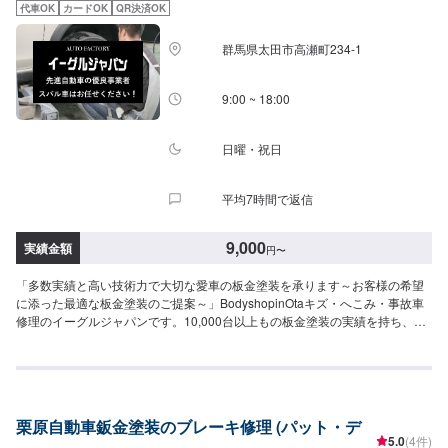
代車OK
カードOK
QR決済OK
群馬県太田市高瀬町234-1
9:00 ~ 18:00
日曜・祝日
平均7時間で返信
9,000
実績金額
円
〜
「多数実績と高い技術力で大切な愛車の板金塗装を承ります～お客様の希望
に添った最適な板金塗装のご提案～」BodyshopinOtaキズ・へこみ・事故車
修理のイーグルジャパンです。10,000台以上もの板金塗装の実績を持ち、太
田市や太田市周辺の多くのお客様のお車の修理を行い、多くのお客様から感
謝とお喜びの声を頂いております。ご依頼を受けたお車は、1台1台それぞれ
にお客様の大切な思い出を乗せた日常を彩る大切な相棒であり、熟練の職人
が一つひとつの工程を丁寧に愛情をもって作業を行っております。お客様の
｢なるべく費用を抑えて修理をしたい｣というご要望に対しても、最大限尊重
栗原自動車鈑金塗装のブレーキ修理 (パット・デ
した上で、長年培った技術力を駆使して最適な方法のご提案をさせていただ
5.0
(4件)
きます。スバル車に関しましては他社様でお断りされる様な内容でも承って