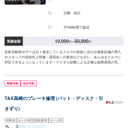
預かりしている間、ご入用のお客様には代車を無料でご用意しております。
詳しくはお気軽にお問い合わせください。※ガソリン代はお客様にご負担いた
だきます。【定休日・営業時間】定休日：第二水曜日営業時間：8:30~19:00
日曜・祝日
平均6時間で返信
10,000
50,000
実績金額
円
〜
円
反町自動車ボデーは日々進歩しているクルマの技術に合わせ最新設備の導入
やスタッフの技術向上研修・講習会への参加などを行い、あらゆるクルマに
対応できるようになっています！デジタル診断による正確な故障原因の究明
はもちろん高い技術力を持つスタッフの目視点検・ミリ単位の骨格修正など
で確実な修理・整備を行います！鈑金塗装修理をメインに国家資格を持つ整
備士による点検・メンテナンス、クルマのパーツ交換や取り付け・カスタム
など様々なサービスを展開しており、すべてにおいてクルマに精通したスタ
即時予約
当日予約
ッフよりお客様へ丁寧な説明を行うことを心がけています。-----------------------
---------------------------【1】オファーにてお問い合わせ【2】お見積り【3】お
TAX高崎のブレーキ修理 (パット・ディスク・引
見積りにご納得いただければ作業開始【4】仕上がり次第納車〈納期につい
5.0
(28件)
て〉通常1~2日程度で納車いたします！車種や状態などにより作業内容が異
きずり)
なる場合、納期が表示目安より変更となる場合がございます。〈パーツ持ち
込みについて〉パーツ持ち込み可能です！オファー送信の際に、持ち込みパ
ーツの詳細をご入力ください。〈代車について〉無料の代車ご用意しており
代車OK
カードOK
QR決済OK
ローンOK
ます！愛車の作業中は代車をご利用ください！※代車の燃料代はお客様にご負