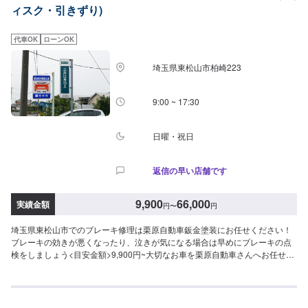
ィスク・引きずり)
います。ぜひ、お問い合わせください！--------------------------------------------------
【1】オファーにてお問い合わせ【2】お見積り【3】お見積りにご納得いた
だければ作業開始【4】仕上がり次第納車-----納期について-----納期は通常3~5
代車OK
ローンOK
日程度で納車となります。納期は前後する場合がございます。予め、ご了承
ください。-----パーツ持ち込みについて-----パーツの持ち込み可能です。オフ
埼玉県東松山市柏崎223
ァーにて詳細をお願い致します。-----代車について-----無料の代車をご用意し
ています。お車の作業中は代車をご利用ください。※代車の燃料代はお客様に
ご負担いただいております。-----ご来店時の注意、受付方法-----当工場は竹の
9:00 ~ 17:30
くら様を過ぎ左手にMMM様の看板がある所を右折していただければ工場があ
ります。旗竿地の為、分かりにくい場合がございます。ご不明な場合はお電
話いただければと思います。入庫の際はお気をつけてお越しください。駐車
日曜・祝日
スペースは事務所前の空いているスペースに駐車してください。受付はスタ
ッフへ「メンテモで予約しました」とお伝えください。ご案内いたします。
返信の早い店舗です
【定休日・営業時間】定休日：日曜日、祝日営業時間：9:00~18:00
9,900
66,000
実績金額
円
〜
円
埼玉県東松山市でのブレーキ修理は栗原自動車鈑金塗装にお任せください！
ブレーキの効きが悪くなったり、泣きが気になる場合は早めにブレーキの点
検をしましょう<目安金額>9,900円~大切なお車を栗原自動車さんへお任せし
てよかったと思ってもらえるよう「親切・丁寧・誠意」をモットーに日々対
応させていただいております。専門の鈑金・塗装では、高い技術で満足な仕
上がりを常にご提供できるよう研鑽努力し、安心運転のための整備・修理、
車をもっと楽しむためのレストアやカスタムなどのサービスもご提供してお