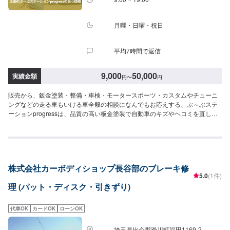
月曜・日曜・祝日
平均7時間で返信
9,000
50,000
実績金額
円
〜
円
販売から、鈑金塗装・整備・車検・モータースポーツ・カスタムやチューニ
ングなどの走る車もいける車全般の相談になんでもお応えする、ぶ～ぶステ
ーションprogressは、品質の高い板金塗装で自動車のキズやヘコミを直しま
す。プロフェッショナルな技術と知識を持ったスタッフが、お客様の安全を
守るため、定期点検を実施しております。車検のお見積りは無料で行います
ので、お気軽にお問い合わせください。ブレーキパッドの交換や車内のクリ
ーニングまで、幅広いサービスを手掛けております。太田の地域密着で、ア
フターフォローにも素早く対応します。お客様に喜んでいただける的確なア
株式会社カーボディショップ長谷部のブレーキ修
ドバイスを心掛けております。--------------------------------------------------【1】オ
5.0
(1件)
ファーにてお問い合わせ【2】お見積り【3】お見積りにご納得いただければ
理 (パット・ディスク・引きずり)
作業開始【4】仕上がり次第納車-----納期について-----納期は通常3日～5日程
度で納車となります。納期は前後する場合がございます。予め、ご了承くだ
さい。-----代車について-----無料の代車をご用意しています。お車の作業中は
代車OK
カードOK
ローンOK
代車をご利用ください。※代車の燃料代はお客様にご負担いただいておりま
す。-----ご来店時の注意、受付方法-----当工場は太田桐生インターチェンジか
埼玉県比企郡滑川町福田1169-2