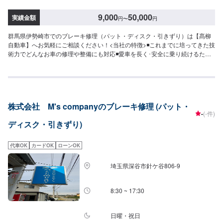
9,000
50,000
実績金額
円
〜
円
群馬県伊勢崎市でのブレーキ修理（パット・ディスク・引きずり）は【髙柳
自動車】へお気軽にご相談ください！<当社の特徴>◾これまでに培ってきた技
術力でどんなお車の修理や整備にも対応◾愛車を長く･安全に乗り続けるため
のポイントなどを発信します◾地域密着のいつでも頼れる修理･整備工場とし
て営業しております<お客様のご予算やご希望の時間に応じてプランをご提
案！>★お安く済ませたい…★お時間があまり取れない…などのご相談もお気
軽にどうぞ！【1】オファーにてお問い合わせ【2】お見積り【3】お見積り
にご納得いただければ作業開始【4】仕上がり次第納車-----納期について-----
株式会社 M's companyのブレーキ修理 (パット・
納期は通常2日～3日程度で納車となります。(要相談)納期は前後する場合が
-
(-件)
ございます。予めご了承ください。-----代車について-----代車をご用意してい
ディスク・引きずり)
ます。お車の作業中は代車をご利用ください。※代車の燃料代はお客様にご負
担いただいております。-----ご来店時の注意、受付方法-----入庫の際はお気を
つけてお越しください。駐車スペースは事務所前の空いているスペースに駐
代車OK
カードOK
ローンOK
車してください。受付はスタッフへ「メンテモで予約しました」とお伝えく
ださい。ご案内いたします。【定休日・営業時間】定休日：日曜日、祝日営
埼玉県深谷市針ケ谷806‐9
業時間：8:30~1７:00
8:30 ~ 17:30
日曜・祝日