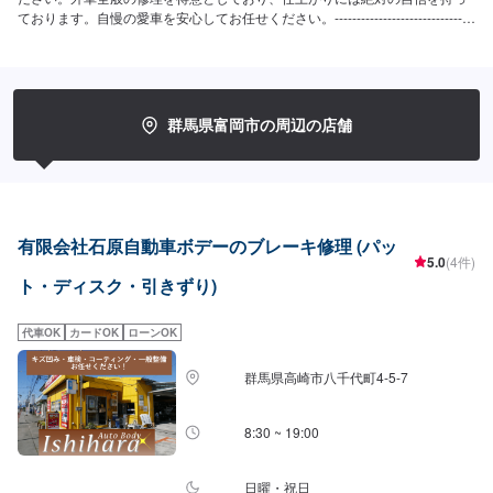
ております。自慢の愛車を安心してお任せください。--------------------------------
------------------【1】オファーにてお問い合わせ【2】お見積り【3】お見積り
にご納得いただければ作業開始【4】仕上がり次第納車-----納期について-----
通常２～３日程度で納車いたします。車種や状態により納期が前後する場合
がございます。予め、ご了承ください。-----代車について-----無料の代車をご
用意しています。お車の作業中は代車をご利用ください。※代車の燃料代はお
群馬県富岡市の周辺の店舗
客様にご負担いただいております。-----ご来店時の注意、受付方法-----当工場
は上信越自動車道富岡インターより車で約16分入庫の際はお気をつけてお越
しください。駐車スペースは工場前の空いているスペースに駐車してくださ
い。受付はスタッフへ「メンテモで予約しました」とお伝えください。ご案
内いたします。【定休日・営業時間】定休日：日曜日、祝日営業時間：
8:00~18:00、土曜日8:00~17:00
有限会社石原自動車ボデーのブレーキ修理 (パッ
5.0
(4件)
ト・ディスク・引きずり)
代車OK
カードOK
ローンOK
群馬県高崎市八千代町4-5-7
8:30 ~ 19:00
日曜・祝日