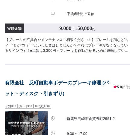
平均6時間で返信
9,000
50,000
実績金額
円
〜
円
【ブレーキの不具合やメンテナンスご相談ください！】ブレーキを踏むと”キ
ィー”とか”ゴォー”といった音はしませんか？それはブレーキがなくなってい
るサインです！■工賃は3,300円～ブレーキを作動させるために運転している
人はブレーキペダルを踏みます。そのブレーキはブレーキホースの中のオイ
ルに伝わってクルマは止まります。そんなブレーキオイルも定期的に交換し
ましょう！＼＼\\地元で愛され続けて半世紀！//／／先代が高崎で創業してか
ら半世紀。地元の皆様から長年のご信頼に支えられながら、今なお、技術の
研鑽と工場の進化を続けています。技術はもちろんの事、お客様のご予算、
有限会社 反町自動車ボデーのブレーキ修理 (パ
納期、代車が必要、移動が難しい（レッカーしてほしい）などなど…お車の
5.0
(5件)
お困りごとについては何でもご相談ください。お困りごとにお応えし、解決
ット・ディスク・引きずり)
する「対応力」で、お客様のカーライフのお役に立てればと考えています。
基本的なことから、パーツの選択、仕上がりの精度までいくつかのプランを
ご提示の上、お客様にご納得いただけるプランで作業を進めて参ります。常
代車OK
カードOK
QR決済OK
連さんから初めての方まで、ご来店を心からお待ちしております。--------------
------------------------------------【1】オファーにてお問い合わせ【2】お見積り
群馬県高崎市倉賀野町2951‐2
【3】お見積りにご納得いただければ作業開始【4】仕上がり次第納車《パー
ツの持ち込み》☑新品・中古パーツの持ち込みOK！オファーの際、使用され
るパーツのお写真や詳細などをお送りください。《代車について》お車をお
9:30 ~ 17:00