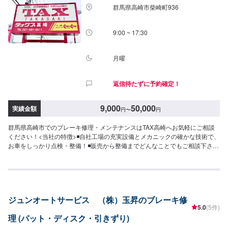
担いただいております。【定休日・営業時間】定休日：不定休営業時間：
群馬県高崎市柴崎町936
9:00~18:00
9:00 ~ 17:30
月曜
返信待たずに予約確定！
9,000
50,000
実績金額
円
〜
円
群馬県高崎市でのブレーキ修理・メンテナンスはTAX高崎へお気軽にご相談
ください！<当社の特徴>◾自社工場の充実設備とメカニックの確かな技術で、
お車をしっかり点検・整備！◾販売から整備までどんなことでもご相談下さ
い！◾24時間対応の無料コールセンターを完備。おクルマのトラブルにいつで
も対応いたします！<お客様のご予算やご希望の時間に応じてプランをご提
案！>★安く済ませたい…★時間があまり取れない…★車が動かなくなってし
まった…などのご相談もお気軽にどうぞ！【1】オファーにてお問い合わせ
【2】お見積り【3】お見積りにご納得いただければ作業開始【4】仕上がり
ジュンオートサービス （株）玉昇のブレーキ修
次第納車-----納期について-----納期は通常2日～3日程度で納車となります。
5.0
(5件)
(要相談)納期は前後する場合がございます。予めご了承ください。-----代車に
理 (パット・ディスク・引きずり)
ついて-----無料の代車をご用意しています。お車の作業中は代車をご利用くだ
さい。※代車の燃料代はお客様にご負担いただいております。-----ご来店時の