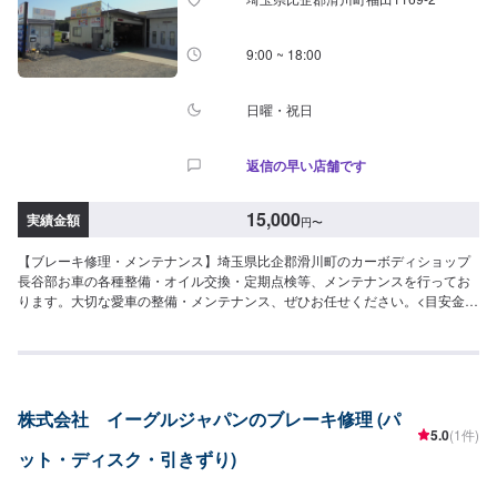
ら５分入庫の際はお気をつけてお越しください。駐車スペースは工場前の空
いているスペースに駐車してください。受付はスタッフへ「メンテモで予約
しました」とお伝えください。ご案内いたします。【定休日・営業時間】定
9:00 ~ 18:00
休日：日曜日営業時間：9:00~19:00
日曜・祝日
返信の早い店舗です
15,000
実績金額
円
〜
【ブレーキ修理・メンテナンス】埼玉県比企郡滑川町のカーボディショップ
長谷部お車の各種整備・オイル交換・定期点検等、メンテナンスを行ってお
ります。大切な愛車の整備・メンテナンス、ぜひお任せください。<目安金額
>15,000円~比企郡滑川町で年間修理台数500台の実績があります！車の板
金・車検・販売のトータルサポート工場です。国産車全メーカーの修理に対
応しておりますので「他のお店では断られてしまった…」という方はお気軽
にご相談ください！各保険会社の指定修理工場にもなっているので保険修理
のご相談もお待ちしております。
株式会社 イーグルジャパンのブレーキ修理 (パ
5.0
(1件)
ット・ディスク・引きずり)