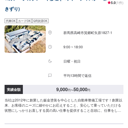
5.0
(1件)
ださい。受付はスタッフへ「メンテモで予約しました」とお伝えください。
きずり)
ご案内いたします。【定休日・営業時間】定休日：日・月曜日の祝日受付時
間：9:00~18:00
代車OK
カードOK
QR決済OK
群馬県高崎市箕郷町矢原1827-1
9:00 ~ 18:00
日曜・祝日
平均13時間で返信
9,000
50,000
実績金額
円
〜
円
当社は2012年に創業した鈑金塗装を中心とした自動車整備工場です！創業以
来、お客様のニーズに細やかにお応えすること、安心して乗っていただける
状態にしっかりお直しする質の高い仕事を提供すること念頭に、仕事をして
まいりました！おかげさまでたくさんのご依頼をいただくこととなり、2019
年、工場を新設いたしました！工場の新設により、最新鋭の設備導入による
サービスの強化はもちろん、働くスタッフのストレスを軽減し、よりお客様