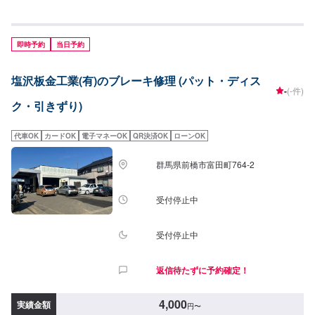
ァーにてお問い合わせ【2】お見積り【3】お見積りにご納得いただければ作
業開始【4】仕上がり次第納車◯納期について◯通常2日〜3日程度で納車い
たします。車種や状態により納期が前後する場合がございます。予め、ご了
承ください。【定休日・営業時間】定休日：日曜日、祝日営業時間：
即時予約
当日予約
9:00~18:00
塩沢板金工業(有)のブレーキ修理 (パット・ディス
-
(-件)
ク・引きずり)
代車OK
カードOK
電子マネーOK
QR決済OK
ローンOK
群馬県前橋市富田町764-2
受付停止中
受付停止中
返信待たずに予約確定！
4,000
実績金額
円
〜