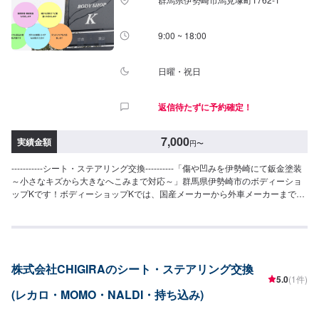
9:00 ~ 18:00
日曜・祝日
返信待たずに予約確定！
7,000
実績金額
円
〜
-----------シート・ステアリング交換----------「傷や凹みを伊勢崎にて鈑金塗装
～小さなキズから大きなへこみまで対応～」群馬県伊勢崎市のボディーショ
ップKです！ボディーショップKでは、国産メーカーから外車メーカーまで
様々なお車を伊勢崎市にて対応してきた実績があり、他社で断られてしまっ
たようなお車であっても鈑金塗装で修理いたします。線キズからへこみ・塗
装の色あせや剥げなどお客様の大切な愛車をプロの技でお直しいたします。
お困りのことがございましたらなんでもご相談ください！鈑金塗装のプロフ
ェッショナルがお車の状態をしっかりと判断し、適切な修理の方法をご提案
株式会社CHIGIRAのシート・ステアリング交換
いたします。フロンガス交換機有！最新車種のエアコン修理も対応できま
5.0
(1件)
す！全員業界歴20年以上の大ベテランの作業員です。お客様の愛車をご安心
(レカロ・MOMO・NALDI・持ち込み)
してお任せください！--------------------------------------------------【1】オファーに
てお問い合わせ【2】お見積り【3】お見積りにご納得いただければ作業開始