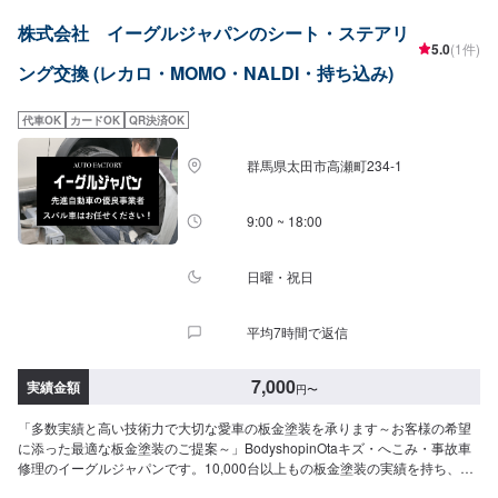
フターフォローにも素早く対応します。お客様に喜んでいただける的確なア
株式会社 イーグルジャパンのシート・ステアリ
ドバイスを心掛けております。--------------------------------------------------【1】オ
5.0
(1件)
ファーにてお問い合わせ【2】お見積り【3】お見積りにご納得いただければ
ング交換 (レカロ・MOMO・NALDI・持ち込み)
作業開始【4】仕上がり次第納車-----納期について-----納期は通常3日～5日程
度で納車となります。納期は前後する場合がございます。予め、ご了承くだ
さい。-----代車について-----無料の代車をご用意しています。お車の作業中は
代車OK
カードOK
QR決済OK
代車をご利用ください。※代車の燃料代はお客様にご負担いただいておりま
す。-----ご来店時の注意、受付方法-----当工場は太田桐生インターチェンジか
群馬県太田市高瀬町234-1
ら５分入庫の際はお気をつけてお越しください。駐車スペースは工場前の空
いているスペースに駐車してください。受付はスタッフへ「メンテモで予約
しました」とお伝えください。ご案内いたします。【定休日・営業時間】定
9:00 ~ 18:00
休日：日曜日営業時間：9:00~19:00
日曜・祝日
平均7時間で返信
7,000
実績金額
円
〜
「多数実績と高い技術力で大切な愛車の板金塗装を承ります～お客様の希望
に添った最適な板金塗装のご提案～」BodyshopinOtaキズ・へこみ・事故車
修理のイーグルジャパンです。10,000台以上もの板金塗装の実績を持ち、太
田市や太田市周辺の多くのお客様のお車の修理を行い、多くのお客様から感