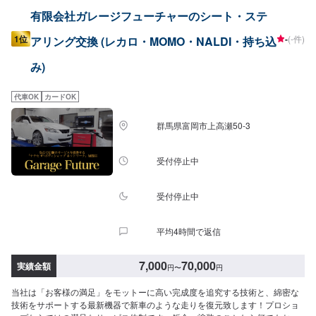
有限会社ガレージフューチャーのシート・ステ
1位
-
(-件)
アリング交換 (レカロ・MOMO・NALDI・持ち込
み)
代車OK
カードOK
群馬県富岡市上高瀬50-3
受付停止中
受付停止中
平均4時間で返信
7,000
70,000
実績金額
円
〜
円
当社は「お客様の満足」をモットーに高い完成度を追究する技術と、綿密な
技術をサポートする最新機器で新車のような走りを復元致します！プロショ