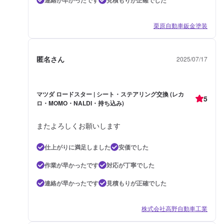
栗原自動車鈑金塗装
匿名さん
2025/07/17
マツダ ロードスター | シート・ステアリング交換 (レカ
5
ロ・MOMO・NALDI・持ち込み)
またよろしくお願いします
仕上がりに満足しました
安価でした
作業が早かったです
対応が丁寧でした
連絡が早かったです
見積もりが正確でした
株式会社高野自動車工業