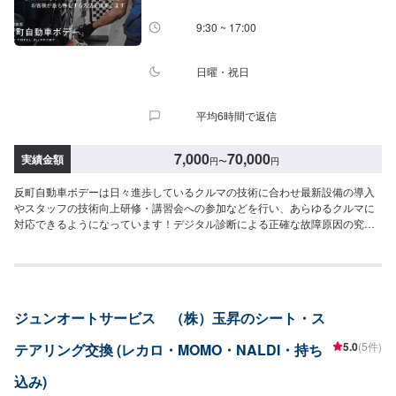
9:30 ~ 17:00
日曜・祝日
平均6時間で返信
7,000
70,000
実績金額
円
〜
円
反町自動車ボデーは日々進歩しているクルマの技術に合わせ最新設備の導入
やスタッフの技術向上研修・講習会への参加などを行い、あらゆるクルマに
対応できるようになっています！デジタル診断による正確な故障原因の究明
はもちろん高い技術力を持つスタッフの目視点検・ミリ単位の骨格修正など
で確実な修理・整備を行います！鈑金塗装修理をメインに国家資格を持つ整
備士による点検・メンテナンス、クルマのパーツ交換や取り付け・カスタム
など様々なサービスを展開しており、すべてにおいてクルマに精通したスタ
ッフよりお客様へ丁寧な説明を行うことを心がけています。-----------------------
ジュンオートサービス （株）玉昇のシート・ス
---------------------------【1】オファーにてお問い合わせ【2】お見積り【3】お
見積りにご納得いただければ作業開始【4】仕上がり次第納車〈納期につい
5.0
(5件)
テアリング交換 (レカロ・MOMO・NALDI・持ち
て〉通常2~3日程度で納車いたします！車種や状態などにより作業内容が異
なる場合、納期が表示目安より変更となる場合がございます。〈パーツ持ち
込み)
込みについて〉パーツ持ち込み可能です！オファー送信の際に、持ち込みパ