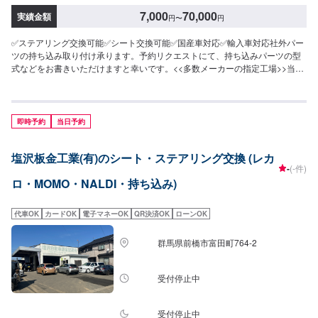
7,000
70,000
実績金額
円
〜
円
✅ステアリング交換可能✅シート交換可能✅国産車対応✅輸入車対応社外パー
ツの持ち込み取り付け承ります。予約リクエストにて、持ち込みパーツの型
式などをお書きいただけますと幸いです。<<多数メーカーの指定工場>>当社
はダッジ・クライスラー・ジープの指定工場です！アメ車の難しい修理、整
備もお任せくださいませ。また、トヨタの指定工場でもあります。国産車も
ご安心してご依頼ください。<<無料の代車のご用意>>整備にお時間かかる場
合もご安心ください。代車のご用意ございます。
即時予約
当日予約
塩沢板金工業(有)のシート・ステアリング交換 (レカ
-
(-件)
ロ・MOMO・NALDI・持ち込み)
代車OK
カードOK
電子マネーOK
QR決済OK
ローンOK
群馬県前橋市富田町764-2
受付停止中
受付停止中