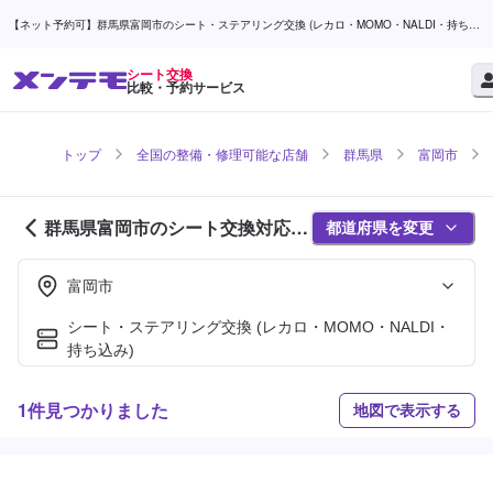
【ネット予約可】群馬県富岡市のシート・ステアリング交換 (レカロ・MOMO・NALDI・持ち込
み)対応店舗検索なら (1ページ目) | メンテモ
シート交換
比較・予約サービス
トップ
全国の整備・修理可能な店舗
群馬県
富岡市
群馬県富岡市のシート交換対応店
都道府県を変更
舗紹介 (1ページ目)
富岡市
シート・ステアリング交換 (レカロ・MOMO・NALDI・
持ち込み)
1件見つかりました
地図で表示する