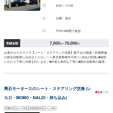
9:00 ~ 17:00
日曜・祝日
平均14時間で返信
7,000
70,000
実績金額
円
〜
円
お車のカスタマイズ【シート・ステアリング交換】数千台の実績！特価整備
の新生自動車にお任せください！〜東京都青梅市今井〜<当社の特徴>■細部
にわたり丁寧に作業を行います！■外装も車内も丁寧に■新生自動車の修理理
念は「新しく生まれ変わる車」お気軽にお問合せください！【1】オファーに
てお問い合わせ【2】お見積り【3】お見積りにご納得いただければ作業開始
【4】仕上がり次第納車<パーツについて>パーツの持ち込み・販売も可能で
す！ご希望の方はパーツ詳細やお車の情報をオファーにてお送りいただけま
すとスムーズに対応可能です。<代車について>代車をご用意しています。お
輿石モータースのシート・ステアリング交換 (レ
車の作業中は代車をご利用ください。※代車の燃料代はお客様にご負担いただ
5.0
(1件)
いております。<入庫受付可能日・営業時間>入庫受付可能日：水・木・金営
カロ・MOMO・NALDI・持ち込み)
業時間：9:00~18:00
代車OK
カードOK
QR決済OK
ローンOK