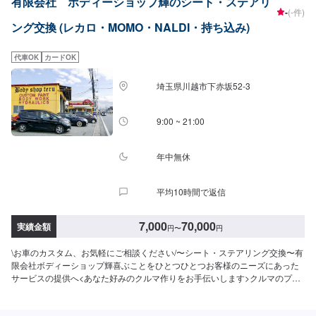
有限会社 ボディーショップ輝のシート・ステアリ
なんでもご相談ください！
-
(-件)
ング交換 (レカロ・MOMO・NALDI・持ち込み)
代車OK
カードOK
埼玉県川越市下赤坂52‐3
9:00 ~ 21:00
年中無休
平均10時間で返信
7,000
70,000
実績金額
円
〜
円
\お車のカスタム、お気軽にご相談ください/〜シート・ステアリング交換〜有
限会社ボディーショップ輝喜ぶことをひとつひとつお客様のニーズにあった
サービスの提供へ<あなた好みのクルマ作りをお手伝いします>クルマのプチ
美容整形から全身まで。少しだけアクセントを持たせたいといった「プチ美
容整形（キャリパーペイント）」から、「全身美容整形（レストアなど）」
あなただけの1台を確かな技術でサポートいたします。<パーツ持ち込みOK>