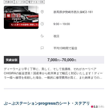
【4】仕上がり次第納車-----------パーツ持ち込みについて-----------パーツの持
代車OK
カードOK
電子マネーOK
ち込み可能です。オファーにて詳細をお願い致します。【定休日・営業時
間】定休日：日曜日、祝日営業時間：8:30~17:30
群馬県伊勢崎市西久保町2-161
9:00 ~ 19:00
祝日
平均13時間で返信
7,000
70,000
実績金額
円
〜
円
ディーラーより早く丁寧に、美しく、そして低価格、それがカーリペア
CHIGIRAの鈑金塗装！国産車から欧州車まで幅広く対応いたします！ディー
ラー様へ修理を依頼した場合、一般的に修理費用が高く、また納車までの時
間がかかるといった声がよく聞かれます。それはディーラー様が直接直すわ
けではなく、外部の下請け工場へ修理を委託し、基本的には不具合箇所の修
理を部品交換で対応してしまうから。私たちなら自社工場で即施工し、でき
るだけ部品交換をせず、修理対応いたします。私達は鈑金塗装のプロフェッ
ショナルです。大切なお車はぜひ、カーリペアCHIGIRAにおまかせくださ
ぶ～ぶステーションprogressのシート・ステアリ
い！--------------------------------------------------【1】オファーにてお問い合わせ
5.0
(1件)
【2】お見積り【3】お見積りにご納得いただければ作業開始【4】仕上がり