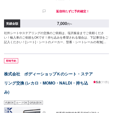
返信待たずに予約確定！
7,000
実績金額
円
〜
社外シートやステアリングの交換のご依頼は、塩沢板金までご依頼くださ
い！輸入車のご依頼もOKです！持ち込みを希望される場合は、下記事項をご
記入ください！[シート]・シートのメーカー、型番・シートレールの有無[ス
テアリング]・ステアリングのメーカー、型番・ボスの有無[参考金額]ボス・
ステアリング交換工賃：7,000円運転席1脚交換工賃：14,000円※車種・パー
ツによって変動いたします。
即時予約
株式会社 ボディーショップＫのシート・ステア
5.0
(11件)
リング交換 (レカロ・MOMO・NALDI・持ち込
み)
代車OK
カードOK
QR決済OK
群馬県伊勢崎市馬見塚町1762‐1