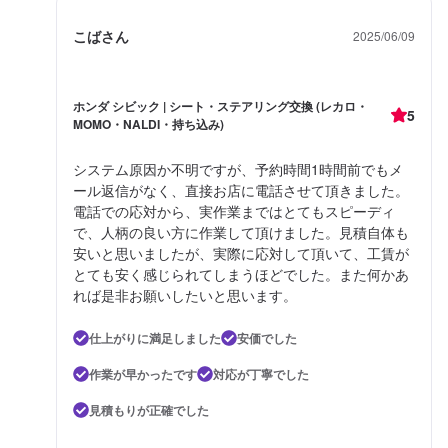
こばさん
2025/06/09
ホンダ シビック | シート・ステアリング交換 (レカロ・
5
MOMO・NALDI・持ち込み)
システム原因か不明ですが、予約時間1時間前でもメ
ール返信がなく、直接お店に電話させて頂きました。
電話での応対から、実作業まではとてもスピーディ
で、人柄の良い方に作業して頂けました。見積自体も
安いと思いましたが、実際に応対して頂いて、工賃が
とても安く感じられてしまうほどでした。また何かあ
れば是非お願いしたいと思います。
仕上がりに満足しました
安価でした
作業が早かったです
対応が丁寧でした
見積もりが正確でした