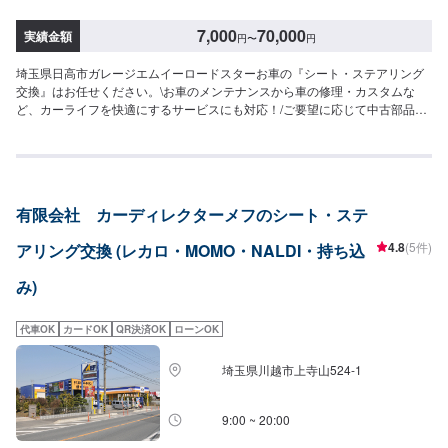
7,000
70,000
実績金額
円
〜
円
埼玉県日高市ガレージエムイーロードスターお車の『シート・ステアリング
交換』はお任せください。\お車のメンテナンスから車の修理・カスタムな
ど、カーライフを快適にするサービスにも対応！/ご要望に応じて中古部品や
リビルトパーツを積極的に利用し、リーズナブルな価格での修理も可能とな
っておりますので、お気軽にお問い合わせください。<当店の特徴>●職人に
よる確かな施工●新品より美しく●品質には自信あり！技術ならどこにも負け
ません！●匠の技術で、お客様の車の不具合ももとどおりに修理。【1】オフ
ァーからお問合せ【2】入庫・お車の確認【3】お見積り【4】お見積りにご
有限会社 カーディレクターメフのシート・ステ
納得いただけましたら作業開始【5】作業完了・お支払い【6】納車<代車に
ついて>自費修理、整備に限り代車の貸し出しを無料で行っております。有償
4.8
(5件)
アリング交換 (レカロ・MOMO・NALDI・持ち込
でのレンタル貸出も行っております。お気軽にご相談下さい。※代車の燃料代
はお客様にご負担いただいております。<定休日・営業時間>定休日：月曜日
み)
営業時間：9:00~18:00
代車OK
カードOK
QR決済OK
ローンOK
埼玉県川越市上寺山524-1
9:00 ~ 20:00