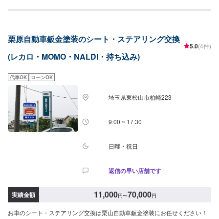
謝とお喜びの声を頂いております。ご依頼を受けたお車は、1台1台それぞれ
にお客様の大切な思い出を乗せた日常を彩る大切な相棒であり、熟練の職人
が一つひとつの工程を丁寧に愛情をもって作業を行っております。お客様の
｢なるべく費用を抑えて修理をしたい｣というご要望に対しても、最大限尊重
栗原自動車鈑金塗装のシート・ステアリング交換
した上で、長年培った技術力を駆使して最適な方法のご提案をさせていただ
5.0
(4件)
きます。スバル車に関しましては他社様でお断りされる様な内容でも承って
(レカロ・MOMO・NALDI・持ち込み)
います。ぜひ、お問い合わせください！--------------------------------------------------
【1】オファーにてお問い合わせ【2】お見積り【3】お見積りにご納得いた
だければ作業開始【4】仕上がり次第納車-----納期について-----納期は通常3~5
代車OK
ローンOK
日程度で納車となります。納期は前後する場合がございます。予め、ご了承
ください。-----パーツ持ち込みについて-----パーツの持ち込み可能です。オフ
埼玉県東松山市柏崎223
ァーにて詳細をお願い致します。-----代車について-----無料の代車をご用意し
ています。お車の作業中は代車をご利用ください。※代車の燃料代はお客様に
ご負担いただいております。-----ご来店時の注意、受付方法-----当工場は竹の
9:00 ~ 17:30
くら様を過ぎ左手にMMM様の看板がある所を右折していただければ工場があ
ります。旗竿地の為、分かりにくい場合がございます。ご不明な場合はお電
話いただければと思います。入庫の際はお気をつけてお越しください。駐車
日曜・祝日
スペースは事務所前の空いているスペースに駐車してください。受付はスタ
ッフへ「メンテモで予約しました」とお伝えください。ご案内いたします。
返信の早い店舗です
【定休日・営業時間】定休日：日曜日、祝日営業時間：9:00~18:00
11,000
70,000
実績金額
円
〜
円
お車のシート・ステアリング交換は栗山自動車鈑金塗装にお任せください！