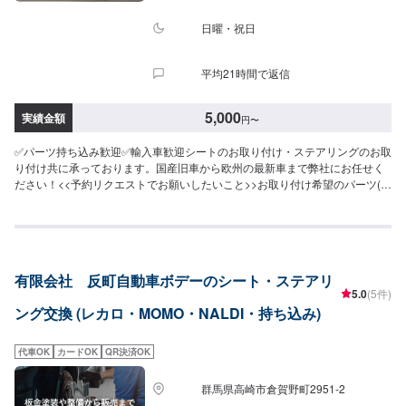
日曜・祝日
平均21時間で返信
5,000
実績金額
円
〜
✅パーツ持ち込み歓迎✅輸入車歓迎シートのお取り付け・ステアリングのお取
り付け共に承っております。国産旧車から欧州の最新車まで弊社にお任せく
ださい！<<予約リクエストでお願いしたいこと>>お取り付け希望のパーツ(メ
ーカー・型番)をお書きください！ステアリングの場合はボスの有無をお書き
ください。シートの場合はシートレールもお持ち込みされるのかお書きくだ
さい。✅得意なメーカー国産車から輸入車(ドイツ車・イタリア車・イギリス
車・アメリカ車・フランス車)までどんな車種にもご対応いたします。フェラ
ーリやポルシェなどの修理実績もございますので、高級車、希少車の修理も
有限会社 反町自動車ボデーのシート・ステアリ
お任せくださいませ。✅無料の代車をご用意取り付け、加工にお時間かかる
5.0
(5件)
場合には無料の代車をご用意いたします。・軽乗用車・軽トラ・軽バン・普
ング交換 (レカロ・MOMO・NALDI・持ち込み)
通車・バン・1BOX
代車OK
カードOK
QR決済OK
群馬県高崎市倉賀野町2951‐2