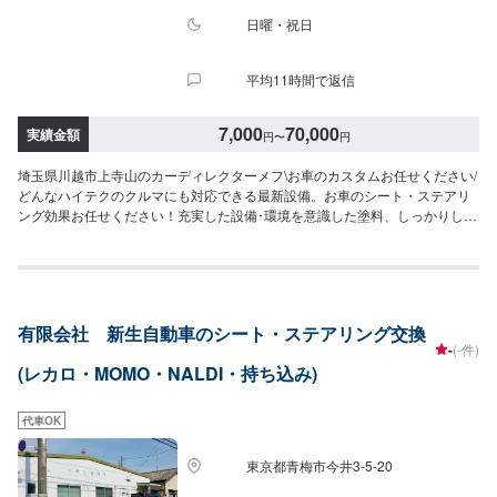
日曜・祝日
平均11時間で返信
7,000
70,000
実績金額
円
〜
円
埼玉県川越市上寺山のカーディレクターメフ\お車のカスタムお任せください/
どんなハイテクのクルマにも対応できる最新設備。お車のシート・ステアリ
ング効果お任せください！充実した設備･環境を意識した塗料、しっかりした
接客応対をいたします！まずはお気軽にご相談ください。【パーツについ
て】パーツの持ち込み・ご購入も可能です。ご希望のお客様は車種情報と、
持ち込み・ご購入希望の旨をオファー備考欄にご記載ください。【代車につ
いて】作業中は代車の貸し出しが可能です。※燃料代はお客様負担となります
【営業時間・定休日】営業時間:9:00〜20:00定休日
有限会社 新生自動車のシート・ステアリング交換
-
(-件)
(レカロ・MOMO・NALDI・持ち込み)
代車OK
東京都青梅市今井3-5-20