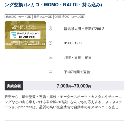
ング交換 (レカロ・MOMO・NALDI・持ち込み)
次第納車□納期について□通常3〜5日程度で納車いたします。車種や状態によ
り納期が前後する場合がございます。予め、ご了承ください。□代車について
□作業中は無料の代車をご利用ください。※燃料代は、お客様負担となってお
代車OK
カードOK
電子マネーOK
QR決済OK
ローンOK
ります。予め、ご了承ください。□パーツ持ち込みについて□パーツの持ち込
み可能です。オファーの際に持ち込みパーツの詳細をご入力ください。【定
群馬県太田市東新町296-2
休日・営業時間】定休日：祝日営業時間：9:00~19:00
9:00 ~ 19:00
月曜・日曜・祝日
平均7時間で返信
7,000
70,000
実績金額
円
〜
円
販売から、鈑金塗装・整備・車検・モータースポーツ・カスタムやチューニ
ングなどの走る車もいける車全般の相談になんでもお応えする、ぶ～ぶステ
ーションprogressは、品質の高い板金塗装で自動車のキズやヘコミを直しま
す。プロフェッショナルな技術と知識を持ったスタッフが、お客様の安全を
守るため、定期点検を実施しております。車検のお見積りは無料で行います
ので、お気軽にお問い合わせください。ブレーキパッドの交換や車内のクリ
ーニングまで、幅広いサービスを手掛けております。太田の地域密着で、ア