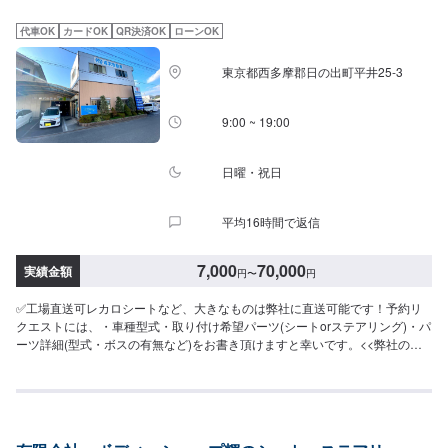
代車OK
カードOK
QR決済OK
ローンOK
東京都西多摩郡日の出町平井25-3
9:00 ~ 19:00
日曜・祝日
平均16時間で返信
7,000
70,000
実績金額
円
〜
円
✅工場直送可レカロシートなど、大きなものは弊社に直送可能です！予約リ
クエストには、・車種型式・取り付け希望パーツ(シートorステアリング)・パ
ーツ詳細(型式・ボスの有無など)をお書き頂けますと幸いです。<<弊社の特
徴>>当社はヤナセ指定工場です。輸入車の修理・整備を強みとしておりま
す。日本車・ドイツ車・イタリア車・アメリカ車・電気自動車のことならお
任せください！<<代車について>>工場の代車を26台ご用意しております。万
が一の際にも安心です。<<国家資格を持った整備士が多数在籍>>二級整備
士・三級整備士が多数在籍しております。愛車の不具合・気になるところは