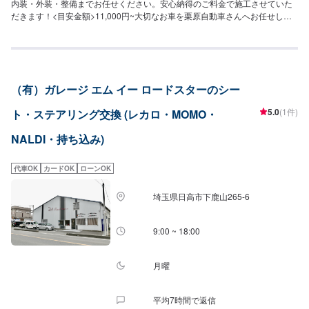
内装・外装・整備までお任せください。安心納得のご料金で施工させていた
だきます！<目安金額>11,000円~大切なお車を栗原自動車さんへお任せして
よかったと思ってもらえるよう「親切・丁寧・誠意」をモットーに日々対応
させていただいております。専門の鈑金・塗装では、高い技術で満足な仕上
がりを常にご提供できるよう研鑽努力し、安心運転のための整備・修理、車
をもっと楽しむためのレストアやカスタムなどのサービスもご提供しており
ます。保険代理店業務にも力を入れ、お客様のカーライフを幅広く支えてま
（有）ガレージ エム イー ロードスターのシー
いります。オイル交換や車検、タイヤ交換などの基本的な車のメンテナンス
も承っておりますのでお困りの際はお気軽にご相談ください！
5.0
(1件)
ト・ステアリング交換 (レカロ・MOMO・
NALDI・持ち込み)
代車OK
カードOK
ローンOK
埼玉県日高市下鹿山265-6
9:00 ~ 18:00
月曜
平均7時間で返信