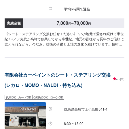
平均6時間で返信
7,000
70,000
実績金額
円
〜
円
《シート・ステアリング交換お任せください》＼＼\\地元で愛され続けて半世
紀！//／／先代が高崎で創業してから半世紀。地元の皆様から長年のご信頼に
支えられながら、今なお、技術の研鑽と工場の進化を続けています。技術は
もちろんの事、お客様のご予算、納期、代車が必要、移動が難しい（レッカ
ーしてほしい）などなど…お車のお困りごとについては何でもご相談くださ
い。お困りごとにお応えし、解決する「対応力」で、お客様のカーライフの
お役に立てればと考えています。基本的なことから、パーツの選択、仕上が
りの精度までいくつかのプランをご提示の上、お客様にご納得いただけるプ
有限会社カーペイントのシート・ステアリング交換
ランで作業を進めて参ります。常連さんから初めての方まで、ご来店を心か
-
(-件)
らお待ちしております。--------------------------------------------------【1】オファー
(レカロ・MOMO・NALDI・持ち込み)
にてお問い合わせ【2】お見積り【3】お見積りにご納得いただければ作業開
始【4】仕上がり次第納車《パーツの持ち込み》☑新品・中古パーツの持ち込
みOK！オファーの際、使用されるパーツのお写真や詳細などをお送りくださ
代車OK
カードOK
QR決済OK
ローンOK
い。《代車について》お車をお預かりしている間、ご入用のお客様には代車
を無料でご用意しております。詳しくはお気軽にお問い合わせください。※ガ
群馬県高崎市上小鳥町541-1
ソリン代はお客様にご負担いただきます。【定休日・営業時間】定休日：第
二水曜日営業時間：8:30~19:00
8:30 ~ 18:00