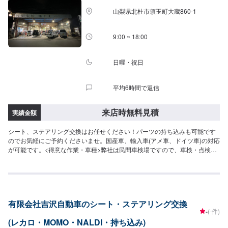
山梨県北杜市須玉町大蔵860-1
9:00 ~ 18:00
日曜・祝日
平均6時間で返信
来店時無料見積
実績金額
シート、ステアリング交換はお任せください！パーツの持ち込みも可能です
のでお気軽にご予約くださいませ。国産車、輸入車(アメ車、ドイツ車)の対応
が可能です。<得意な作業・車種>弊社は民間車検場ですので、車検・点検は
もちろん得意としております。また、ナビやオーディオ取り付けなどの作業
も得意としておりますので、ご予約をお待ちしております。カスタム(合法の
もの)も自信を持っております。お問い合わせくださいませ。車種では、国産
車、ドイツ車、アメリカ車の整備・修理を得意としております。また、電気
自動車に関する作業も得意としておりますので、弊社にお任せください。
有限会社吉沢自動車のシート・ステアリング交換
-
(-件)
(レカロ・MOMO・NALDI・持ち込み)