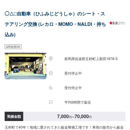
へのサービスに注力できる環境が整いました！これまで以上にお客様ニーズ
に寄り添った、品質・コストパフォーマンス・高い満足をいただける仕事を
◯△□自動車（ひふみじどうしゃ）のシート・ス
追求し、全てのお客様からも頼みやすい、と言っていただける自動車整備工
場となるよう努めてまいります！--------------------------------------------------【1】
5.0
(2件)
テアリング交換 (レカロ・MOMO・NALDI・持ち
オファーにてお問い合わせ【2】お見積り【3】お見積りにご納得いただけれ
ば作業開始【4】仕上がり次第納車◯納期について◯通常２～３日程度で納車
込み)
いたします。車種や状態により納期が前後する場合がございます。予め、ご
了承ください。◯代車について◯作業中は無料の代車をご利用ください。※燃
料代は、お客様負担となっております。予め、ご了承ください。◯パーツ持
QR決済OK
ち込みについて◯パーツの持ち込み可能です。オファーの際に持ち込みパー
ツの詳細をご入力ください。【定休日・営業時間】定休日：日曜日、祝日営
群馬県佐波郡玉村町上新田1878-3
業時間：9:00~18:00
受付停止中
受付停止中
平均5時間で返信
7,000
70,000
実績金額
円
〜
円
玉村町で40年！地域に愛されてきた鈑金整備工場です！車両の販売から鈑金