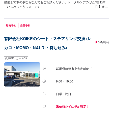
整備まで車の事ならなんでもご相談ください。トータルケアの◯△□自動車
（ひふみじどうしゃ）です！--------------------------------------------------【1】オフ
ァーにてお問い合わせ【2】お見積り【3】お見積りにご納得いただければ作
業開始【4】仕上がり次第納車◯納期について◯通常3日〜5日で納車いたし
ます。車種や状態により納期が前後する場合がございます。予め、ご了承く
ださい。【定休日・営業時間】定休日：日曜日、祝日営業時間：9:00~18:00
即時予約
当日予約
有限会社KOIKEのシート・ステアリング交換 (レ
5.0
(8件)
カロ・MOMO・NALDI・持ち込み)
代車OK
カードOK
群馬県前橋市上大島町94-2
9:00 ~ 19:00
日曜・祝日
返信待たずに予約確定！