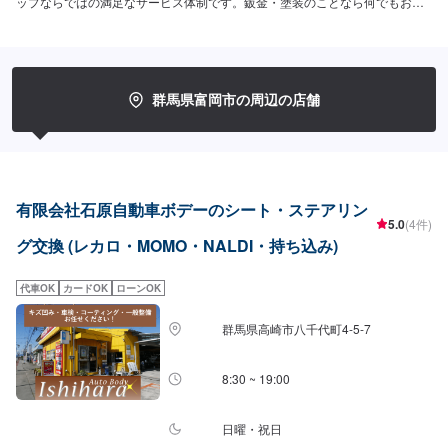
ップならではの満足なサービス体制です。鈑金・塗装のことなら何でもお気
軽にご相談下さい。ご予算に合わせた修理を致します。高い完成度を追及す
る最新の設備環境が整っています。あたなのクルマをご予算に合わせ、より
スピーディに、より完全に仕上げます。--------------------------------------------------
【1】オファーにてお問い合わせ【2】お見積り【3】お見積りにご納得いた
だければ作業開始【4】仕上がり次第納車-----納期について-----納期は要相談
群馬県富岡市の周辺の店舗
となります。納期は前後する場合がございます。予め、ご了承ください。-----
代車について-----無料の代車をご用意しています。お車の作業中は代車をご利
用ください。※代車の燃料代はお客様にご負担いただいております。-----ご来
店時の注意、受付方法-----当工場は上信越道富岡インターチェンジから4km入
庫の際はお気をつけてお越しください。駐車スペースは20台完備しておりま
す。受付はスタッフへ「メンテモで予約しました」とお伝えください。ご案
有限会社石原自動車ボデーのシート・ステアリン
内いたします。【定休日・営業時間】定休日：日曜日、祝日営業時間：
5.0
(4件)
9:30~18:30
グ交換 (レカロ・MOMO・NALDI・持ち込み)
代車OK
カードOK
ローンOK
群馬県高崎市八千代町4-5-7
8:30 ~ 19:00
日曜・祝日