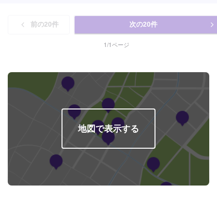
パーツの持ち込み・販売が可能です。持ち込みをご希望の方はオファーに
て、車種情報と持ち込みパーツの詳細をお送りください。店頭でのパーツの
前の
20
件
次の
20
件
ご購入をご希望の方も車種情報と購入希望の旨をオファー備考欄に誤入力く
ださい。<代車について>代車をご用意しています。お車の作業中は代車をご
利用ください。※代車の燃料代はお客様にご負担いただいております。<定休
1
/
1
ページ
日・営業時間>定休日：年中無休（大型連休のみ休み）営業時間：
9:00~21:00<輸入車のご注意>修理作業時に部品が必要な場合、一般的に国内
に流通している部品以外は本国取り寄せとなるため、作業完了までにお時間
をいただく場合がございます。また車の性質上、追加部品・作業が必要とな
るケースがあり、その場合は都度ご連絡をさせていただきます。
地図で表示する