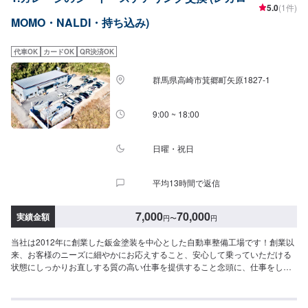
5.0
(1件)
は事務所前の空いているスペースに駐車してください。受付はスタッフへ
MOMO・NALDI・持ち込み)
「メンテモで予約しました」とお伝えください。ご案内いたします。【定休
日・営業時間】定休日：日・月曜日の祝日受付時間：9:00~18:00
代車OK
カードOK
QR決済OK
群馬県高崎市箕郷町矢原1827-1
9:00 ~ 18:00
日曜・祝日
平均13時間で返信
7,000
70,000
実績金額
円
〜
円
当社は2012年に創業した鈑金塗装を中心とした自動車整備工場です！創業以
来、お客様のニーズに細やかにお応えすること、安心して乗っていただける
状態にしっかりお直しする質の高い仕事を提供すること念頭に、仕事をして
まいりました！おかげさまでたくさんのご依頼をいただくこととなり、2019
年、工場を新設いたしました！工場の新設により、最新鋭の設備導入による
サービスの強化はもちろん、働くスタッフのストレスを軽減し、よりお客様