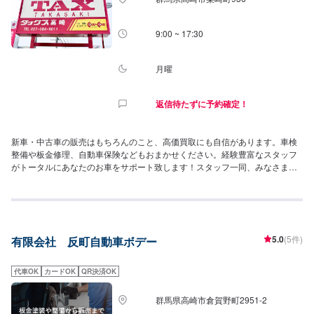
9:00 ~ 17:30
月曜
返信待たずに予約確定！
新車・中古車の販売はもちろんのこと、高価買取にも自信があります。車検
整備や板金修理、自動車保険などもおまかせください。経験豊富なスタッフ
がトータルにあなたのお車をサポート致します！スタッフ一同、みなさまの
ご来店を心よりお待ちしております。各種サービスにて、洗車(1,100円)をお
付けすることが可能です！ぜひご利用くださいませ！
5.0
(5件)
有限会社 反町自動車ボデー
代車OK
カードOK
QR決済OK
群馬県高崎市倉賀野町2951‐2