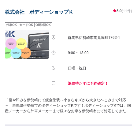
スを心掛けております。
5.0
(11件)
株式会社 ボディーショップＫ
代車OK
カードOK
QR決済OK
群馬県伊勢崎市馬見塚町1762‐1
9:00 ~ 18:00
日曜・祝日
返信待たずに予約確定！
「傷や凹みを伊勢崎にて鈑金塗装～小さなキズから大きなへこみまで対応
～」群馬県伊勢崎市のボディーショップKです！ボディーショップKでは、国
産メーカーから外車メーカーまで様々なお車を伊勢崎市にて対応してきた実
績があり、他社で断られてしまったようなお車であっても鈑金塗装で修理い
たします。線キズからへこみ・塗装の色あせや剥げなどお客様の大切な愛車
をプロの技でお直しいたします。お困りのことがございましたらなんでもご
相談ください！鈑金塗装のプロフェッショナルがお車の状態をしっかりと判