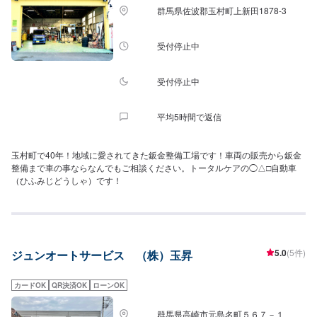
群馬県佐波郡玉村町上新田1878-3
受付停止中
受付停止中
平均5時間で返信
玉村町で40年！地域に愛されてきた鈑金整備工場です！車両の販売から鈑金
整備まで車の事ならなんでもご相談ください。トータルケアの◯△□自動車
（ひふみじどうしゃ）です！
5.0
(5件)
ジュンオートサービス （株）玉昇
カードOK
QR決済OK
ローンOK
群馬県高崎市元島名町５６７－１