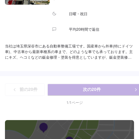
日曜・祝日
平均20時間で返信
当社は埼玉県深谷市にある自動車整備工場です。国産車から外車(特にドイツ
車)、中古車から最新車種系の車まで、どのような車でも承っております。主
にキズ、ヘコミなどの鈑金修理・塗装を得意としていますが、鈑金塗装修理
のみならず車検はもちろん、パーツ取り付けや車のお悩み相談まで幅広くご
対応させていただきます。些細なことでもお客様にご満足していただけるよ
うなサービスを提供できるように、丁寧に作業に取り組ませていただいてお
ります。こくみん共済の代理店指定整備工場にもなっています。是非お客様
の大切なお車の修理・整備は私たちにお任せください。
前の
20
件
次の
20
件
1
/
1
ページ