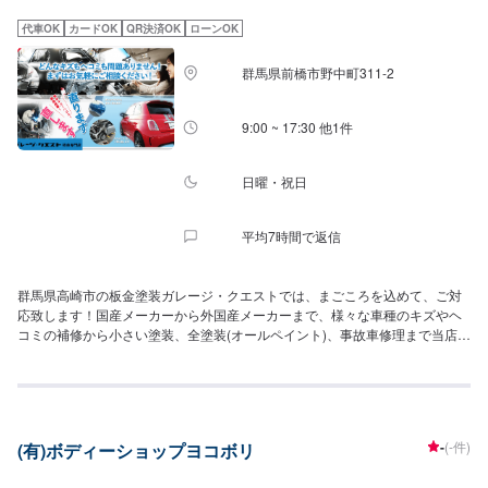
す。スバル車に関しましては他社様でお断りされる様な内容でも承っていま
す。ぜひ、お問い合わせください！
代車OK
カードOK
QR決済OK
ローンOK
群馬県前橋市野中町311-2
9:00 ~ 17:30 他1件
日曜・祝日
平均7時間で返信
群馬県高崎市の板金塗装ガレージ・クエストでは、まごころを込めて、ご対
応致します！国産メーカーから外国産メーカーまで、様々な車種のキズやヘ
コミの補修から小さい塗装、全塗装(オールペイント)、事故車修理まで当店に
お任せ下さい！当店のお客様のほとんどがリピーターさんやご紹介、口コミ
を見て・聞いて来られる方です。自動車の事、板金・修理の事が良くわから
ない・・・という方も多くいらっしゃっています。専用のフレーム修正機や
塗装専用ブースも構えておりますので、お客様のお車をしっかりと元通り
に、綺麗にお戻しします。是非一度お気軽にご相談、ご来店ください。
-
(-件)
(有)ボディーショップヨコボリ