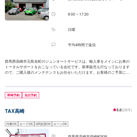
9:00 ~ 17:30
日曜
平均4時間で返信
群馬県高崎市元島名町のジュンオートサービスは、輸入車をメインにお車の
トータルサポートをおこなっている会社です。新車販売も行なっております
ので、ご購入後のメンテナンスもお任せいただけます。お客様のご予算に応
じて、最高の仕上げを致しますので、まずはお気軽にご相談ください！--------
------✅土曜営業✅ハイブリッド車対応✅輸入車歓迎✅安心の認証工場！
即時予約
当日予約
5.0
(28件)
TAX高崎
代車OK
カードOK
QR決済OK
ローンOK
群馬県高崎市柴崎町936