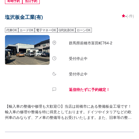
即時予約
当日予約
-
(-件)
塩沢板金工業(有)
代車OK
カードOK
電子マネーOK
QR決済OK
ローンOK
群馬県前橋市富田町764-2
受付停止中
受付停止中
返信待たずに予約確定！
【輸入車の整備や修理も大歓迎◎】当店は前橋市にある整備板金工場です！
輸入車の修理や整備を特に得意としております。ドイツやイタリアなどの欧
州車のみならず、アメ車の整備等もお受けいたします。また、旧車等の整備
も柔軟にご対応させていただきますので、お気軽にご依頼ください！カード
やQRコード決済にも対応しております！[当店までのアクセス]国道17号（上
武道路）から県道40号（藤岡大胡線）を進みます。セブンイレブン前橋富田