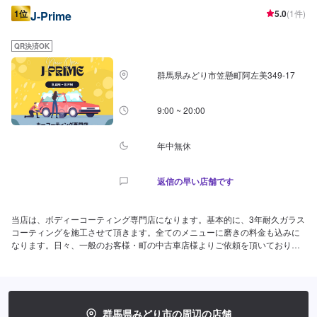
1位
5.0
(1件)
J-Prime
QR決済OK
群馬県みどり市笠懸町阿左美349-17
9:00 ~ 20:00
年中無休
返信の早い店舗です
当店は、ボディーコーティング専門店になります。基本的に、3年耐久ガラス
コーティングを施工させて頂きます。全てのメニューに磨きの料金も込みに
なります。日々、一般のお客様・町の中古車店様よりご依頼を頂いておりま
す。ご相談だけでも大歓迎ですので、お車のご相談お待ちしております。店
舗は午前9時から午後8時まで営業しております。不定休になりますので、事
前にご連絡頂けますと幸いです。
群馬県みどり市の周辺の店舗