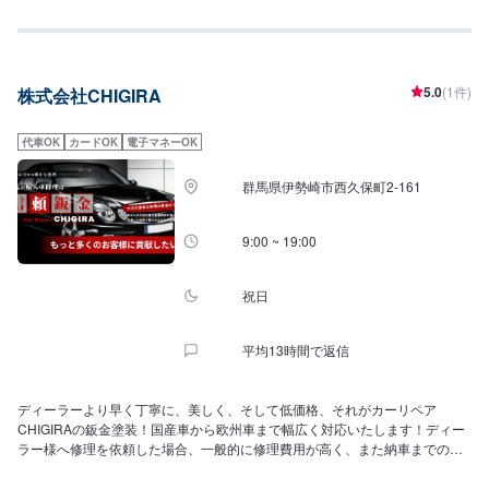
個性を光らせる「カスタマイズ」、そして皆様とお車の安心のための「自動
車保険」などにも対応可能です。これからも丁寧で確実な修理を行うことを
お約束します、どうぞお気軽にご相談ください。
5.0
(1件)
株式会社CHIGIRA
代車OK
カードOK
電子マネーOK
群馬県伊勢崎市西久保町2-161
9:00 ~ 19:00
祝日
平均13時間で返信
ディーラーより早く丁寧に、美しく、そして低価格、それがカーリペア
CHIGIRAの鈑金塗装！国産車から欧州車まで幅広く対応いたします！ディー
ラー様へ修理を依頼した場合、一般的に修理費用が高く、また納車までの時
間がかかるといった声がよく聞かれます。それはディーラー様が直接直すわ
けではなく、外部の下請け工場へ修理を委託し、基本的には不具合箇所の修