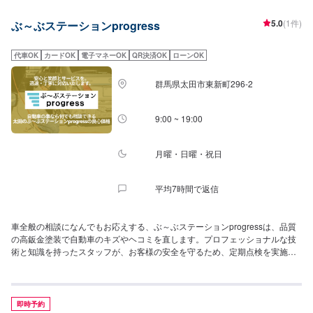
町店様のある交差点を東方向に進むと左手に工場がございます。
5.0
(1件)
ぶ～ぶステーションprogress
代車OK
カードOK
電子マネーOK
QR決済OK
ローンOK
群馬県太田市東新町296-2
9:00 ~ 19:00
月曜・日曜・祝日
平均7時間で返信
車全般の相談になんでもお応えする、ぶ～ぶステーションprogressは、品質
の高鈑金塗装で自動車のキズやヘコミを直します。プロフェッショナルな技
術と知識を持ったスタッフが、お客様の安全を守るため、定期点検を実施し
ております。車検のお見積りは無料で行いますので、お気軽にお問い合わせ
ください。鈑金塗装・整備・車検・モータースポーツカスタムやチューニン
グまで、幅広いサービスを手掛けております。太田の地域密着で、アフター
フォローにも素早く対応します。お客様に喜んでいただける的確なアドバイ
即時予約