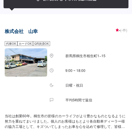
-
(-件)
株式会社 山幸
代車OK
カードOK
QR決済OK
群馬県桐生市相生町1−15
9:00 ~ 18:00
日曜・祝日
平均5時間で返信
当社は創業60年。桐生市の皆様のカーライフがより豊かなものとなるように
努力を重ねてまいりました。個人のお客様はもとより各自動車ディーラー様
の協力工場として、キズついてしまったお車を心を込めて修理して、皆様の
もとへお届けしております。また、愛車を守る「ガラスコーティング」や、