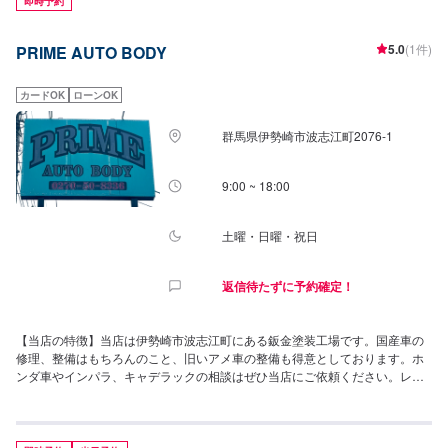
即時予約
5.0
(1件)
PRIME AUTO BODY
カードOK
ローンOK
群馬県伊勢崎市波志江町2076-1
9:00 ~ 18:00
土曜・日曜・祝日
返信待たずに予約確定！
【当店の特徴】当店は伊勢崎市波志江町にある鈑金塗装工場です。国産車の
修理、整備はもちろんのこと、旧いアメ車の整備も得意としております。ホ
ンダ車やインパラ、キャデラックの相談はぜひ当店にご依頼ください。レス
トアなどの大規模な作業もぜひご相談ください！まずはお見積もりから、お
気軽にご予約の上ご来店をお待ちしております。【当店までのアクセス】当
店は県道74号線沿い、波志江町交差点近くにございます。近くには「ローソ
ン波志江店」様があります。