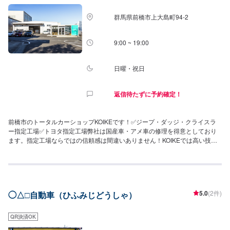
群馬県前橋市上大島町94-2
9:00 ~ 19:00
日曜・祝日
返信待たずに予約確定！
前橋市のトータルカーショップKOIKEです！✅ジープ・ダッジ・クライスラ
ー指定工場✅トヨタ指定工場弊社は国産車・アメ車の修理を得意としており
ます。指定工場ならではの信頼感は間違いありません！KOIKEでは高い技術
力を持っている職人のみならず自動車の歪みを3次元計測できる世界初のコン
ピューター計測診断システムTOUCHや国内外を問わず多種多様な自動車を骨
格(フレーム)修正作業することができる3Dジグ修正機SERIE100の両方を所
有しており、全ての復元作業に妥協しない高い技術力と最新設備を揃え完成
度の高い修理をご提供します！他店に修理を断られてしまったお車でも、ま
5.0
(2件)
◯△□自動車（ひふみじどうしゃ）
ずはお気軽にご相談ください！
QR決済OK