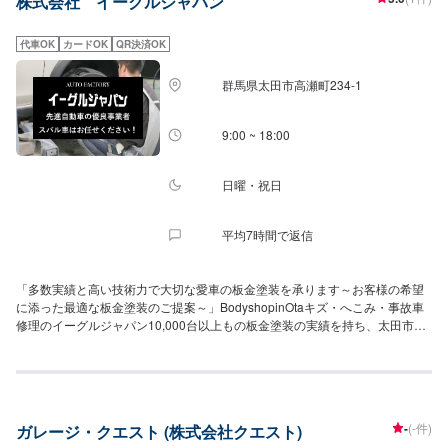
株式会社 イーグルジャパン
代車OK
カードOK
QR決済OK
群馬県太田市高瀬町234-1
9:00 ~ 18:00
日曜・祝日
平均7時間で返信
「多数実績と高い技術力で大切な愛車の板金塗装を承ります～お客様の希望
に添った最適な板金塗装のご提案～」BodyshopinOtaキズ・へこみ・事故車
修理のイーグルジャパン10,000台以上もの板金塗装の実績を持ち、太田市や
太田市周辺の多くのお客様のお車の修理を行い、多くのお客様から感謝とお
喜びの声を頂いております。ご依頼を受けたお車は、1台1台それぞれにお客
様の大切な思い出を乗せた日常を彩る大切な相棒であり、熟練の職人が一つ
ひとつの工程を丁寧に愛情をもって作業を行っております。お客様の｢なるべ
く費用を抑えて修理をしたい｣というご要望に対しても、最大限尊重した上
-
(-件)
ガレージ・クエスト (株式会社クエスト)
で、長年培った技術力を駆使して最適な方法のご提案をさせていただきま