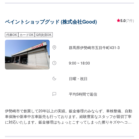
理を部品交換で対応してしまうから。私たちなら自社工場で即施工し、でき
るだけ部品交換をせず、修理対応いたします。私達は鈑金塗装のプロフェッ
ショナルです。大切なお車はぜひ、カーリペアCHIGIRAにおまかせくださ
5.0
(7件)
ペイントショップグッド (株式会社Good)
い！
代車OK
カードOK
QR決済OK
群馬県伊勢崎市五目牛町431-3
9:00 ~ 18:00
日曜・祝日
平均5時間で返信
伊勢崎市で創業して20年以上の実績。鈑金修理のみならず、車検整備、自動
車保険や新車中古車販売も行っております。経験豊富なスタッフが親切丁寧
に対応いたします。鈑金修理はちょっとこすってしまった擦りキズやヘコミ
といった小さなものから、大破してしまった事故車両まで幅広く対応可能で
す。他店では断られがちな高い技術力を必要とする高級輸入車の鈑金修理な
ども、長年の経験あります。あらゆるケースの鈑金修理に対応いたします。