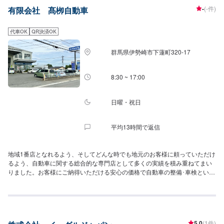
断し、適切な修理の方法をご提案いたします。フロンガス交換機有！最新車
-
(-件)
有限会社 髙栁自動車
種のエアコン修理も対応できます！全員業界歴20年以上の大ベテランの作業
員です。お客様の愛車をご安心してお任せください！
代車OK
QR決済OK
群馬県伊勢崎市下蓮町320-17
8:30 ~ 17:00
日曜・祝日
平均13時間で返信
地域1番店となれるよう、そしてどんな時でも地元のお客様に頼っていただけ
るよう、自動車に関する総合的な専門店として多くの実績を積み重ねてまい
りました。お客様にご納得いただける安心の価格で自動車の整備･車検といっ
たサービスを展開しております。
5.0
(1件)