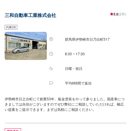
その他定期的な整備、車検、中古車販売等も行っております。また、当店社
長は群馬県自動車車体整備協同組合の理事長も務めております。群馬県の自
5.0
(2件)
三和自動車工業株式会社
動車鈑金・整備をリードする当店へ、自動車のことなら何でもご相談くださ
い！
代車OK
群馬県伊勢崎市日乃出町517
8:30 ~ 17:30
日曜・祝日
平均6時間で返信
伊勢崎市日之出町にて創業53年、板金塗装をやって参りました。国産車につ
きましては自信がございますのでぜひ弊社にご相談していただければ、幅広
い提案をご提示できます。まずは気軽にご相談ください。