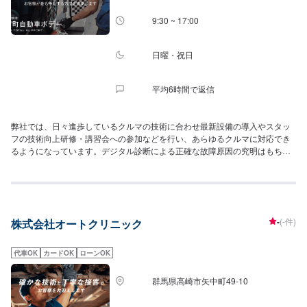
9:30 ~ 17:00
日曜・祝日
平均6時間で返信
弊社では、日々進歩しているクルマの技術に合わせ最新設備の導入やスタッ
フの技術向上研修・講習会への参加などを行い、あらゆるクルマに対応でき
るようになっています。デジタル診断による正確な故障原因の究明はもちろ
ん高い技術力を持つスタッフの目視点検・ミリ単位の骨格修正などで確実な
修理・整備を行います。鈑金塗装修理をメインに国家資格を持つ整備士によ
る点検・メンテナンス、クルマのパーツ交換や取り付け・カスタムなど様々
なサービスを展開しており、すべてにおいてクルマに精通したスタッフより
お客様へ丁寧な説明を行うことを心がけています。
-
(-件)
株式会社オートクリニック
代車OK
カードOK
ローンOK
群馬県高崎市矢中町49-10