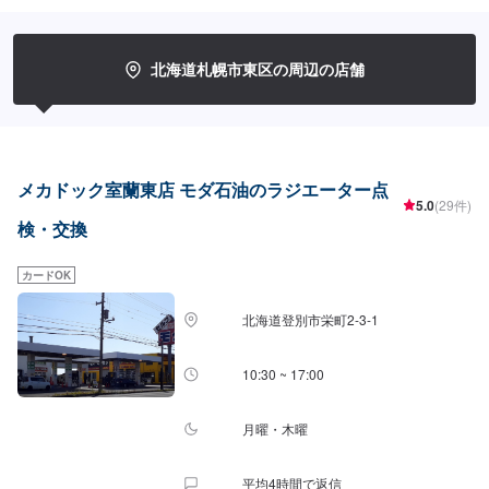
北海道札幌市東区の周辺の店舗
メカドック室蘭東店 モダ石油のラジエーター点
5.0
(29件)
検・交換
カードOK
北海道登別市栄町2-3-1
10:30 ~ 17:00
月曜・木曜
平均4時間で返信