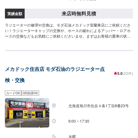
来店時無料見積
実績金額
ラジエーターの修理や交換は、モダ石油メカドック室蘭東店にご依頼くださ
い！ラジエーターキャップの交換や、ホースの破れによるアッパー・ロアホ
ースの交換などもお気軽にご依頼くださいませ。まずはお客様の愛車の状態
や原因を確認した上で、お見積もりを作成させていただきます。このページ
より、ご来店予約をお願い致します！
メカドック住吉店 モダ石油のラジエーター点
5.0
(22件)
検・交換
カードOK
QR決済OK
北海道旭川市住吉４条1丁目8番23号
9:00 ~ 17:30
水曜