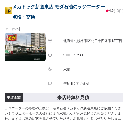
メカドック新道東店 モダ石油のラジエーター
1位
4.9
(13件)
点検・交換
カードOK
北海道札幌市東区北三十四条東18丁目
9:00 ~ 17:30
水曜
平均4時間で返信
来店時無料見積
実績金額
ラジエーターの修理や交換は、モダ石油メカドック新道東店にご依頼くださ
い！ラジエターホースの破れによる水漏れなどもお気軽にご相談くださいま
せ。まずはお車の症状を見させていただき、お見積もりをお作りいたしま
す。このページより、ご来店予約をお待ちしております。