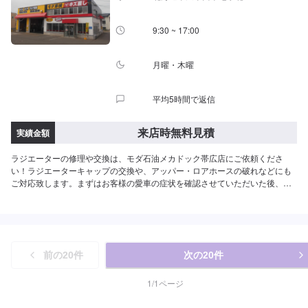
9:30 ~ 17:00
月曜・木曜
平均5時間で返信
来店時無料見積
実績金額
ラジエーターの修理や交換は、モダ石油メカドック帯広店にご依頼くださ
い！ラジエーターキャップの交換や、アッパー・ロアホースの破れなどにも
ご対応致します。まずはお客様の愛車の症状を確認させていただいた後、お
見積もりをお作りいたします。このページより、ご来店予約をお待ちしてお
ります。
前の
20
件
次の
20
件
1
/
1
ページ