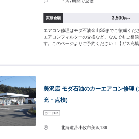
平均7時間で返信
3,500
実績金額
円
〜
エアコン修理はモダ石油金山SSまでご依頼くだ
エアコンフィルターの交換など、なんでもご相談
す。このページよりご予約ください！【ガス充填】4
加】１本ごと1,200円【フィルター交換】3,500
美沢店 モダ石油のカーエアコン修理 
充・点検)
カードOK
北海道苫小牧市美沢139