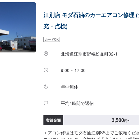
江別店 モダ石油のカーエアコン修理 
充・点検)
カードOK
北海道江別市野幌松並町32-1
9:00 ~ 17:00
年中無休
平均4時間で返信
3,500
実績金額
円
〜
エアコン修理はモダ石油江別SSまでご依頼くだ
エアコンフィルター交換など「冷えない」に関す