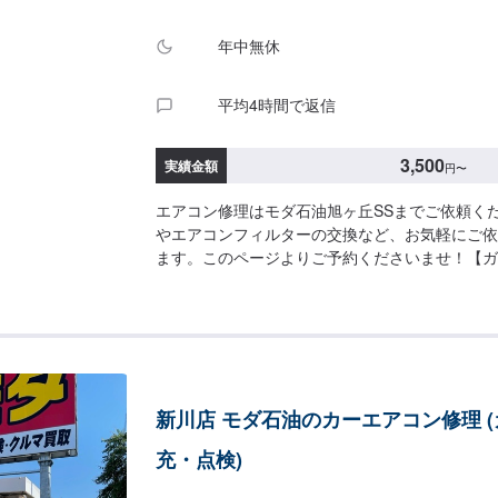
年中無休
平均4時間で返信
3,500
実績金額
円
〜
エアコン修理はモダ石油旭ヶ丘SSまでご依頼く
やエアコンフィルターの交換など、お気軽にご依
ます。このページよりご予約くださいませ！【ガス充
【追加】１本ごと1,200円【フィルター交換】3,5
新川店 モダ石油のカーエアコン修理 
充・点検)