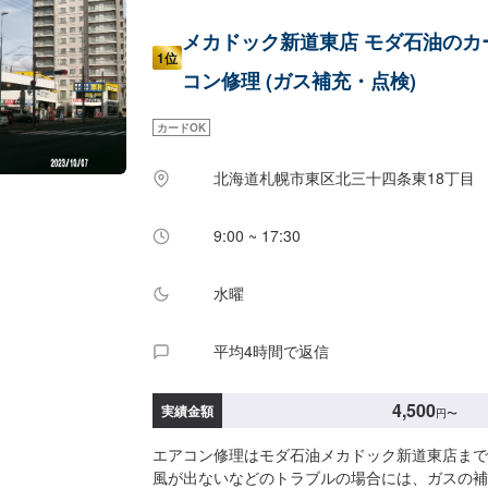
メカドック新道東店 モダ石油のカ
1位
コン修理 (ガス補充・点検)
カードOK
北海道札幌市東区北三十四条東18丁目
9:00 ~ 17:30
水曜
平均4時間で返信
4,500
実績金額
円
〜
エアコン修理はモダ石油メカドック新道東店まで
風が出ないなどのトラブルの場合には、ガスの補