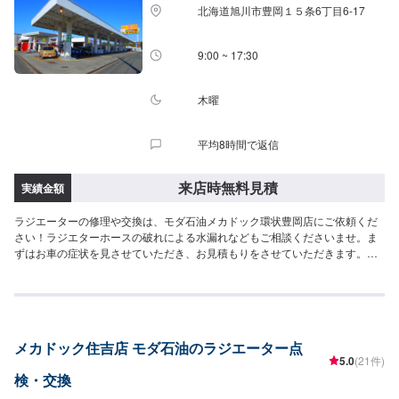
北海道旭川市豊岡１５条6丁目6-17
9:00 ~ 17:30
木曜
平均8時間で返信
来店時無料見積
実績金額
ラジエーターの修理や交換は、モダ石油メカドック環状豊岡店にご依頼くだ
さい！ラジエターホースの破れによる水漏れなどもご相談くださいませ。ま
ずはお車の症状を見させていただき、お見積もりをさせていただきます。ま
ずはご来店予約をお待ちしております。
メカドック住吉店 モダ石油のラジエーター点
5.0
(21件)
検・交換