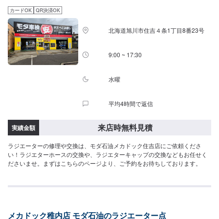
カードOK
QR決済OK
北海道旭川市住吉４条1丁目8番23号
9:00 ~ 17:30
水曜
平均4時間で返信
来店時無料見積
実績金額
ラジエーターの修理や交換は、モダ石油メカドック住吉店にご依頼くださ
い！ラジエターホースの交換や、ラジエターキャップの交換などもお任せく
ださいませ。まずはこちらのページより、ご予約をお待ちしております。
メカドック稚内店 モダ石油のラジエーター点