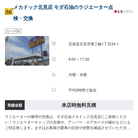
メカドック北見店 モダ石油のラジエーター点
1位
4.9
(29件)
検・交換
カードOK
北海道北見市東三輪1丁目34-1
9:00 ~ 17:30
月曜・木曜
平均3時間で返信
来店時無料見積
実績金額
ラジエーターの修理や交換は、モダ石油メカドック北見店にご依頼くださ
い！ラジエーターキャップの交換や、アッパー・ロアホースの破れなどにも
ご対応致します。まずはお客様の愛車の症状や状態を確認させていただき、
お見積もりをお出し致します。こちらのページより、ご予約の上ご来店をお