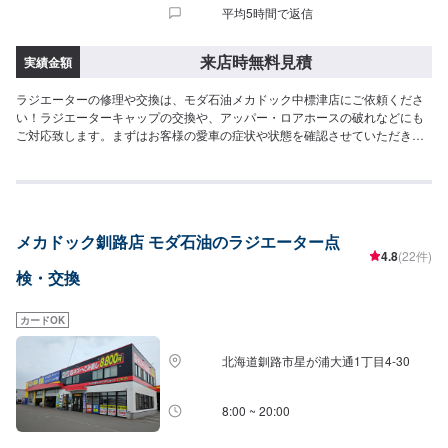
平均5時間で返信
来店時無料見積
実績金額
ラジエーターの修理や交換は、モダ石油メカドック中標津店にご依頼くださ
い！ラジエーターキャップの交換や、アッパー・ロアホースの破れなどにも
ご対応致します。まずはお客様の愛車の症状や状態を確認させていただき、
お見積もりをお出し致します。こちらのページより、ご予約の上ご来店をお
待ちしております。
メカドック釧路店 モダ石油のラジエーター点
4.8
(22件)
検・交換
カードOK
北海道釧路市星が浦大通1丁目4-30
8:00 ~ 20:00