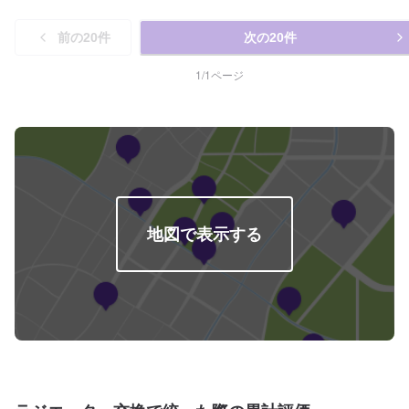
前の
20
件
次の
20
件
1
/
1
ページ
地図で表示する