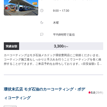
9:00 ~ 17:30
木曜
平均8時間で返信
3,300
実績金額
円
〜
カーコーティングはモダ石油メカドック環状豊岡店にご依頼くださいませ。
コーティング施工後もしっかりと手入れを行うことでコーティングを長く維
持することができます。ご来店予約をお待ちしております。<目安金額>【軽
自動車】スーパーバリアレジン3,300円～ピュアコート6,050円～スーパー
WAX14,300円～
環状末広店 モダ石油のカーコーティング・ボデ
5.0
(29件)
ィコーティング