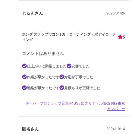
じゅんさん
2025/01/26
ホンダ ステップワゴン | カーコーティング・ボディコーテ
5
ィング
コメントはありません
仕上がりに満足しました
安価でした
作業が早かったです
対応が丁寧でした
連絡が早かったです
見積もりが正確でした
キーパープロショップ足立R4SS / 出光リテール販売 (株) 東京
カンパニー
匿名さん
2024/10/14