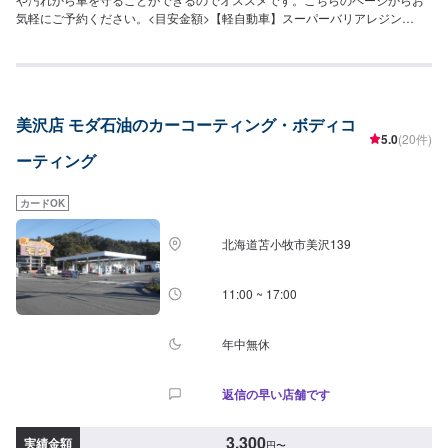
気軽にご予約ください。<目安金額>【軽自動車】スーパーバリアレジン
3,300円～ピュアコート6,050円～スーパーWAX14,300円～
美沢店 モダ石油のカーコーティング・ボディコ
5.0
(20件)
ーティング
カードOK
北海道苫小牧市美沢139
11:00 ~ 17:00
年中無休
返信の早い店舗です
3,300
実績金額
円
〜