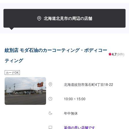
り（条件あり）
北海道北見市の周辺の店舗
紋別店 モダ石油のカーコーティング・ボディコー
4.7
(9件)
ティング
カードOK
北海道紋別市落石町4丁目18-22
10:00 ~ 15:00
年中無休
返信の早い店舗です