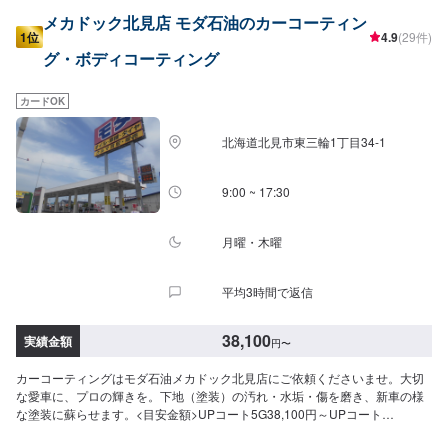
メカドック北見店 モダ石油のカーコーティン
1位
4.9
(29件)
グ・ボディコーティング
カードOK
北海道北見市東三輪1丁目34-1
9:00 ~ 17:30
月曜・木曜
平均3時間で返信
38,100
実績金額
円
〜
カーコーティングはモダ石油メカドック北見店にご依頼くださいませ。大切
な愛車に、プロの輝きを。下地（塗装）の汚れ・水垢・傷を磨き、新車の様
な塗装に蘇らせます。<目安金額>UPコート5G38,100円～UPコート
7G68,100円～UPコート10G92,400円～※1日預かりになります。代車貸出有