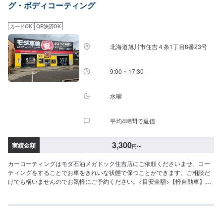
グ・ボディコーティング
カードOK
QR決済OK
北海道旭川市住吉４条1丁目8番23号
9:00 ~ 17:30
水曜
平均4時間で返信
3,300
実績金額
円
〜
カーコーティングはモダ石油メガドック住吉店にご依頼くださいませ。コー
ティングをすることでお車をきれいな状態で保つことができます。ご相談だ
けでも構いませんのでお気軽にご予約ください。<目安金額>【軽自動車】ス
ーパーバリアレジン3,300円～ピュアコート6,050円～スーパーWAX14,300円
～