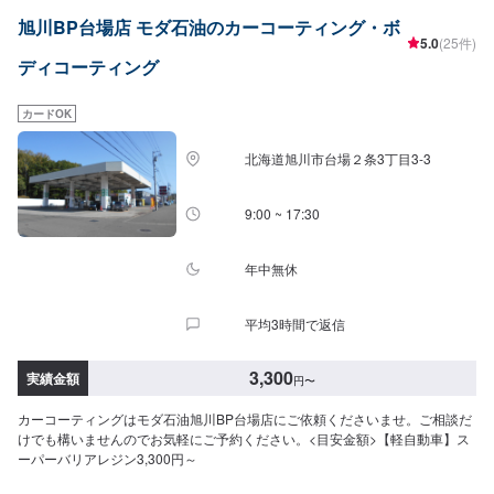
旭川BP台場店 モダ石油のカーコーティング・ボ
5.0
(25件)
ディコーティング
カードOK
北海道旭川市台場２条3丁目3-3
9:00 ~ 17:30
年中無休
平均3時間で返信
3,300
実績金額
円
〜
カーコーティングはモダ石油旭川BP台場店にご依頼くださいませ。ご相談だ
けでも構いませんのでお気軽にご予約ください。<目安金額>【軽自動車】ス
ーパーバリアレジン3,300円～