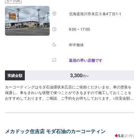
カードOK
北海道旭川市末広５条4丁目1-1
9:00 ~ 17:00
年中無休
返信の早い店舗です
3,300
実績金額
円
〜
カーコーティングはモダ石油環状末広店にご依頼くださいませ。車の塗装を
保護し、車をきれいな状態で保つことができるますので施工しておくことを
おすすめしております。ご相談、ご予約をお待ちしております。<目安金額
>【軽自動車】スーパーバリアレジン3,300円～ピュアコート6,050円～スー
パーWAX14,300円～
メカドック住吉店 モダ石油のカーコーティン
5.0
(21件)