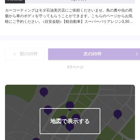
カーコーティングはモダ石油美沢店にご依頼くださいませ。鳥の糞や虫の死
骸から車のボディを守ってもらうことができます。こちらのページからお気
軽にご予約ください。<目安金額>【軽自動車】スーパーバリアレジン3,300
円～ピュアコート6,050円～スーパーWAX14,300円～
前の
20
件
次の
20
件
1
/
1
ページ
地図で表示する