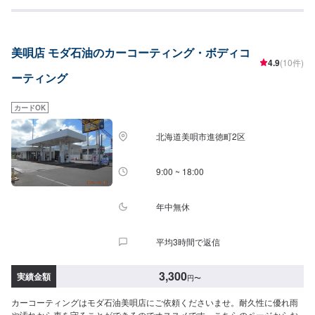
美唄店 モダ石油のカーコーティング・ボディコ
4.9
(10件)
ーティング
カードOK
北海道美唄市進徳町2区
9:00 ~ 18:00
年中無休
平均3時間で返信
3,300
実績金額
円
〜
カーコーティングはモダ石油美唄店にご依頼くださいませ。耐久性に優れ雨
や汚れから車を守ることができるのでオススメです。こちらのページからお