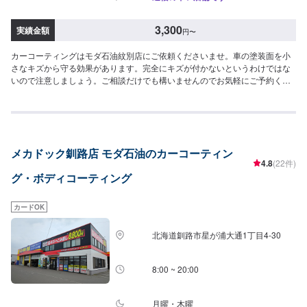
3,300
実績金額
円
〜
カーコーティングはモダ石油紋別店にご依頼くださいませ。車の塗装面を小
さなキズから守る効果があります。完全にキズが付かないというわけではな
いので注意しましょう。ご相談だけでも構いませんのでお気軽にご予約くだ
さい。<目安金額>【軽自動車】スーパーバリアレジン3,300円～ピュアコー
ト6,050円～スーパーWAX14,300円～
メカドック釧路店 モダ石油のカーコーティン
4.8
(22件)
グ・ボディコーティング
カードOK
北海道釧路市星が浦大通1丁目4-30
8:00 ~ 20:00
月曜・木曜