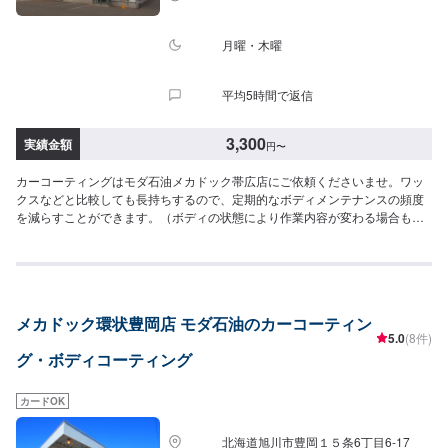
月曜・木曜
平均5時間で返信
3,300
実績金額
円
〜
カーコーティングはモダ石油メカドック帯広店にご依頼くださいませ。ワッ
クスなどと比較しても長持ちするので、定期的なボディメンテナンスの頻度
を減らすことができます。（ボディの状態により作業内容が変わる場合もあ
ります先ずはご相談下さい）ご予約をお待ちしております。<目安金額>【軽
自動車】スーパーバリアレジン3,300円～ピュアコート6,050円～スーパー
WAX14,300円～
メカドック環状豊岡店 モダ石油のカーコーティン
5.0
(8件)
グ・ボディコーティング
カードOK
北海道旭川市豊岡１５条6丁目6-17