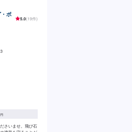
グ・ボ
5.0
(19件)
3
0
円
ださいませ。飛び石
の塗装を守ることが