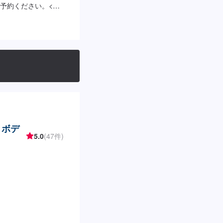
予約ください。<目
0円～ピュアコート
・ボデ
5.0
(47件)