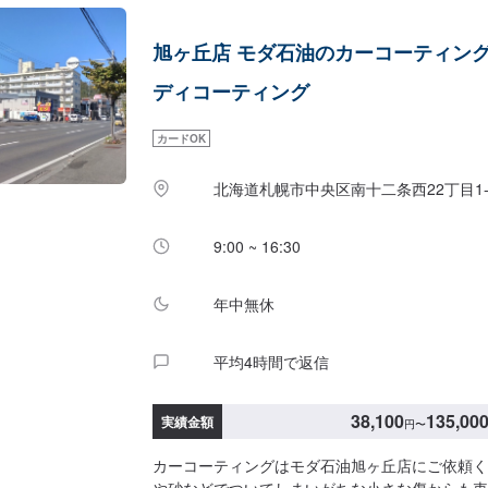
旭ヶ丘店 モダ石油のカーコーティン
ディコーティング
カードOK
北海道札幌市中央区南十二条西22丁目1-
9:00 ~ 16:30
年中無休
平均4時間で返信
38,100
135,00
実績金額
円
〜
カーコーティングはモダ石油旭ヶ丘店にご依頼く
や砂などでついてしまいがちな小さな傷からも車