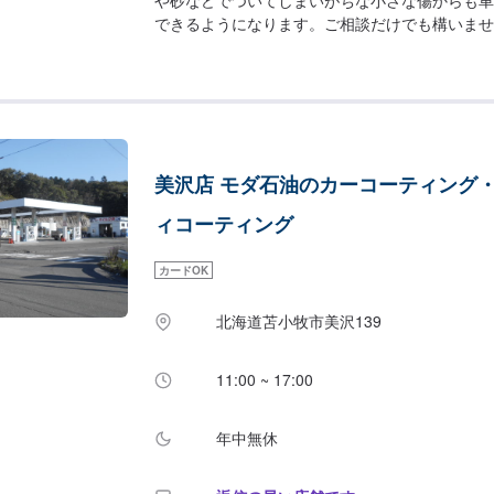
できるようになります。ご相談だけでも構いませ
約ください。<目安金額>【軽自動車】UPコート５
年)38100円～UPコート7G（耐久目安3年）681
10G（耐久目安5年）92400円～車サイズによ
さのあるガラスコーティングで直接クリア層への
ります研磨も入ったコーティングの為、光に反射
くしツヤツヤになります新車や大切に乗り続けて
美沢店 モダ石油のカーコーティング
麗にします！お気軽に相談ください♪
ィコーティング
カードOK
北海道苫小牧市美沢139
11:00 ~ 17:00
年中無休