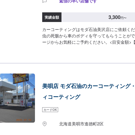
返信の早い店舗です
3,300
実績金額
円
〜
カーコーティングはモダ石油美沢店にご依頼くだ
虫の死骸から車のボディを守ってもらうことがで
ージからお気軽にご予約ください。<目安金額>
バリアレジン3,300円～ピュアコート6,050円～スー
円～
美唄店 モダ石油のカーコーティング
ィコーティング
カードOK
北海道美唄市進徳町2区