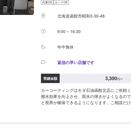
代車OK
カードOK
北海道函館市昭和3-30-48
9:00 ~ 16:30
年中無休
返信の早い店舗です
3,300
実績金額
円
〜
カーコーティングはモダ石油函館北店にご依頼く
撥水効果を向上させ、雨水の弾きがよくなるので
と視界が確保できるようになります。ご相談だけ
お気軽にご予約ください。<目安金額>【軽自動
ジン3,300円～ピュアコート6,050円～スーパーWA