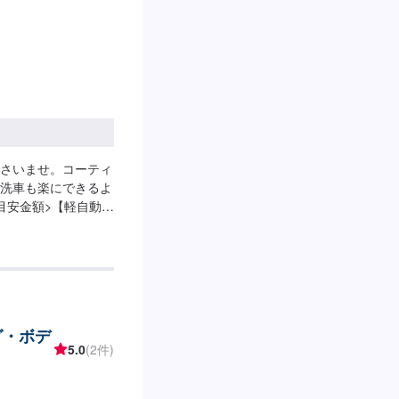
さいませ。コーティ
洗車も楽にできるよ
目安金額>【軽自動
6,050円～スーパー
グ・ボデ
5.0
(2件)