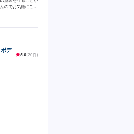
んのでお気軽にご予
G(耐久目安1
00円～UPコート
り金額が変わります厚
キズが付きにくくな
する傷を限界までな
いるお車をさらに綺
・ボデ
5.0
(20件)