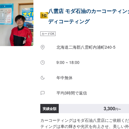
八雲店 モダ石油のカーコーティン
1位
ディコーティング
カードOK
北海道二海郡八雲町内浦町240-5
9:00 ~ 18:00
年中無休
平均3時間で返信
3,300
実績金額
円
〜
カーコーティングはモダ石油八雲店にご依頼くだ
ティングは車の輝きや光沢を向上させ、美しい外