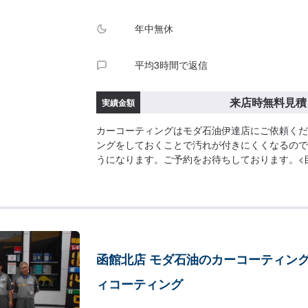
年中無休
平均3時間で返信
来店時無料見積
実績金額
カーコーティングはモダ石油伊達店にご依頼くだ
ングをしておくことで汚れが付きにくくなるので
うになります。ご予約をお待ちしております。<
車】スーパーバリアレジン3,300円～ピュアコート
WAX14,300円～
函館北店 モダ石油のカーコーティン
ィコーティング