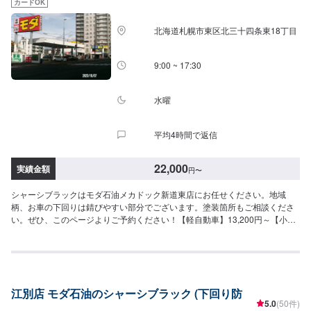
カードOK
北海道札幌市東区北三十四条東18丁目
9:00 ~ 17:30
水曜
平均4時間で返信
22,000
実績金額
円
〜
シャーシブラックはモダ石油メカドック新道東店にお任せください。地域
柄、お車の下回りは錆びやすい部分でございます。塗装箇所もご相談くださ
い。ぜひ、このページよりご予約ください！【軽自動車】13,200円～【小型
車】14,300円～
江別店 モダ石油のシャーシブラック (下回り防
5.0
(50件)