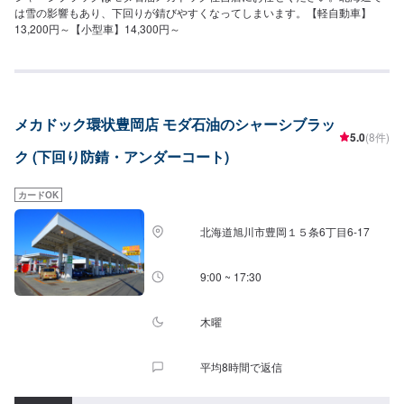
は雪の影響もあり、下回りが錆びやすくなってしまいます。【軽自動車】
13,200円～【小型車】14,300円～
メカドック環状豊岡店 モダ石油のシャーシブラッ
5.0
(8件)
ク (下回り防錆・アンダーコート)
カードOK
北海道旭川市豊岡１５条6丁目6-17
9:00 ~ 17:30
木曜
平均8時間で返信