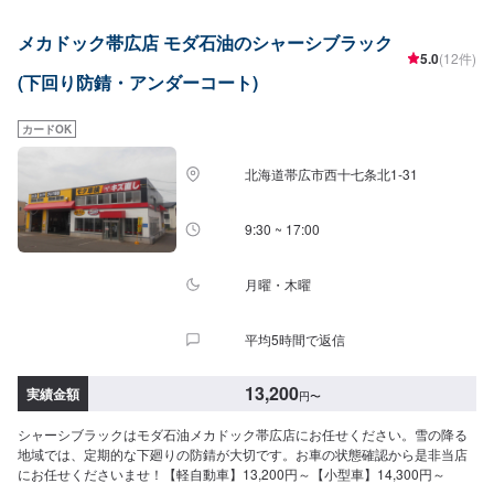
メカドック帯広店 モダ石油のシャーシブラック
5.0
(12件)
(下回り防錆・アンダーコート)
カードOK
北海道帯広市西十七条北1-31
9:30 ~ 17:00
月曜・木曜
平均5時間で返信
13,200
実績金額
円
〜
シャーシブラックはモダ石油メカドック帯広店にお任せください。雪の降る
地域では、定期的な下廻りの防錆が大切です。お車の状態確認から是非当店
にお任せくださいませ！【軽自動車】13,200円～【小型車】14,300円～