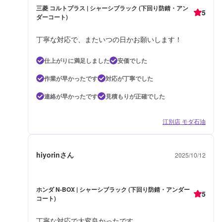
三菱 コルトプラス | シャーシブラック (下回り防錆・アン
5
ダーコート)
丁寧な対応で、またいつの日かお願いします！
仕上がりに満足しました
安価でした
作業が早かったです
対応が丁寧でした
連絡が早かったです
見積もりが正確でした
江別店 モダ石油
hiyorinさん
2025/10/12
ホンダ N-BOX | シャーシブラック (下回り防錆・アンダー
5
コート)
丁寧な対応で大変良かったです。