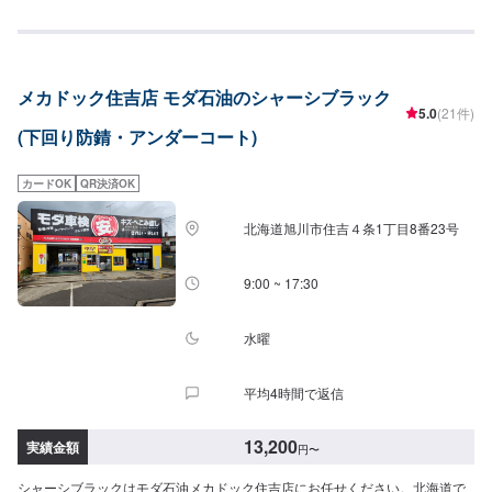
メカドック住吉店 モダ石油のシャーシブラック
5.0
(21件)
(下回り防錆・アンダーコート)
カードOK
QR決済OK
北海道旭川市住吉４条1丁目8番23号
9:00 ~ 17:30
水曜
平均4時間で返信
13,200
実績金額
円
〜
シャーシブラックはモダ石油メカドック住吉店にお任せください。北海道で