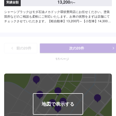
13,200
実績金額
円
〜
シャーシブラックはモダ石油メカドック環状豊岡店にお任せください。塗装
箇所などのご相談も柔軟にご対応いたします。お車の状態をまずは店舗にて
チェックさせていただきます。【軽自動車】13,200円～【小型車】14,300円
～
前の
20
件
次の
20
件
1
/
1
ページ
地図で表示する