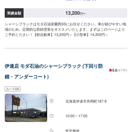
13,200
実績金額
円
〜
シャーシブラックはモダ石油室蘭西SSにお任せください。車が錆びやすい地
域のため、定期的な防錆塗装をオススメいたします。まずはこのページより
ご予約ください！【軽自動車】13,200円～【小型車】14,300円～
伊達店 モダ石油のシャーシブラック (下回り防
5.0
(47件)
錆・アンダーコート)
カードOK
北海道伊達市舟岡町187-9
10:00 ~ 17:00
年中無休