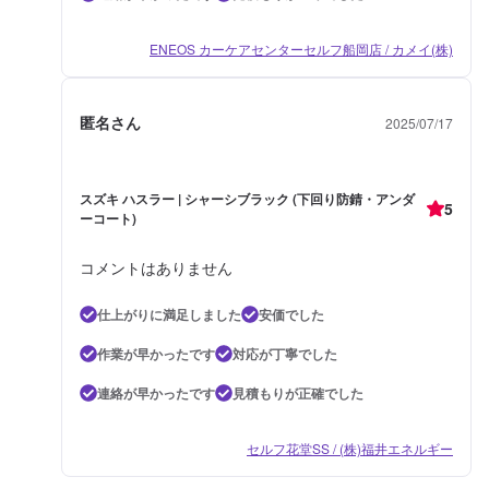
ENEOS カーケアセンターセルフ船岡店 / カメイ(株)
匿名さん
2025/07/17
スズキ ハスラー | シャーシブラック (下回り防錆・アンダ
5
ーコート)
コメントはありません
仕上がりに満足しました
安価でした
作業が早かったです
対応が丁寧でした
連絡が早かったです
見積もりが正確でした
セルフ花堂SS / (株)福井エネルギー