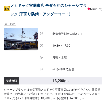
メカドック室蘭東店 モダ石油のシャーシブラ
1位
5.0
(29件)
ック (下回り防錆・アンダーコート)
カードOK
北海道登別市栄町2-3-1
10:30 ~ 17:00
月曜・木曜
平均4時間で返信
13,200
実績金額
円
〜
シャーシブラックはモダ石油メカドック室蘭東店にお任せください。塗装箇
所等々、お気軽にご相談くださいませ。まずはお気軽に、このページよりご
予約ください！【軽自動車】13,200円～【小型車】14,300円～