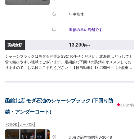
年中無休
返信の早い店舗です
13,200
実績金額
円
〜
シャーシブラックはモダ石油美沢SSにお任せください。北海道はどうしても
雪で錆びやすい地域でございます。定期的な下回りの防錆をオススメしてお
りますので、お気軽にご予約ください！【軽自動車】13,200円～【小型車】
14,300円～
函館北店 モダ石油のシャーシブラック (下回り防
5.0
(2件)
錆・アンダーコート)
代車OK
カードOK
北海道函館市昭和3-30-48