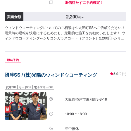
返信待たずに予約確定！
2,200
実績金額
円
〜
ウィンドウコーティングについてのご相談は久太郎町SSへご依頼ください！
雨天時の運転を快適にするためにも、定期的な施工をお勧めいたします！-ウ
ィンドウコーティング-○シリコンガラスコート（フロント）2,200円○シリコ
ンガラスコート（全面）5,500円○撥水ウィンドウコーティング（フロント）
3,850円○撥水ウィンドウコーティング（全面）7,700円○油膜取り2,200円〜
即時予約
5.0
(2件)
摂津SS / (株)光陽のウィンドウコーティング
代車OK
カードOK
電子マネーOK
大阪府摂津市東別府3-8-18
10:00 ~ 18:00
年中無休