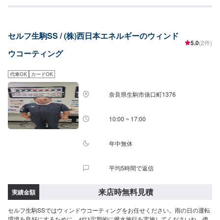
◆全面◆・8,030円（SS・S・Mサイズ）・8,800円（L・LLサイズ）・9,580
円（XLサイズ）●油膜取り（15分〜）雨天時に視界をさまたあげつぎらつく
油膜をスッキリ取り去ります。価格は来店時にお問い合わせください（油膜
の量によって価格が変動します）
セルフ生駒SS / (株)西日本エネルギーのウィンド
5.0
(2件)
ウコーティング
代車OK
カードOK
奈良県生駒市俵口町1376
10:00 ~ 17:00
年中無休
平均5時間で返信
来店時無料見積
実績金額
セルフ生駒SSではウィンドウコーティングをお任せください。雨の日の運転
環境を良好にするために、ぜひ定期的に撥水施行を実施してくださいね。価