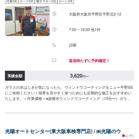
代車OK
カードOK
電子マネーOK
ローンOK
大阪府大阪市平野区平野北2-12
7:00 ~ 19:30 他1件
日曜
返信待たずに予約確定！
3,620
実績金額
円
〜
ガラスの水はじきが気になったら、ウィンドウコーティングをニュー平野SS
にご依頼ください！視界を見やすく保つためにも定期的な施工をおすすめい
たします。＜作業価格＞●超撥水ウィンドウコーティング（15分〜）ガラス
面を綺麗にして、水を弾き流れ落ちやすい状況を作ります。◆フロント◆・
3,620円（SS・S・Mサイズ）・3,850円（L・LL・XLサイズ）◆全面◆・
8,030円（SS・S・Mサイズ）・8,800円（L・LLサイズ）・9,580円（XLサイ
ズ）●油膜取り（15分〜）雨天時に視界をさまたあげつぎらつく油膜をスッ
キリ取り去ります。価格は来店時にお問い合わせください（油膜の量によっ
光陽オートセンター(東大阪車検専門店) / ㈱光陽のウ
て価格が変動します）
-
(-件)