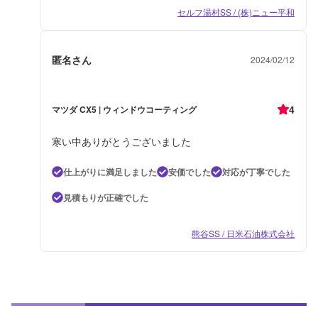
セルフ湯村SS / (株)ニュー平和
匿名さん
2024/02/12
4
マツダ CX5 | ウィンドウコーティング
寒い中ありがとうございました
仕上がりに満足しました
安価でした
対応が丁寧でした
見積もりが正確でした
熊谷SS / 日米石油株式会社