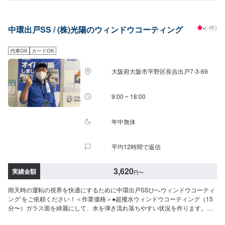
をさまたあげつぎらつく油膜をスッキリ取り去ります。価格は来店時にお問
い合わせください（油膜の量によって価格が変動します）
-
(-件)
中環出戸SS / (株)光陽のウィンドウコーティング
代車OK
カードOK
大阪府大阪市平野区長吉出戸7-3-69
9:00 ~ 18:00
年中無休
平均12時間で返信
3,620
実績金額
円
〜
雨天時の運転の視界を快適にするために中環出戸SSひへウィンドウコーティ
ング’をご依頼ください！＜作業価格＞●超撥水ウィンドウコーティング（15
分〜）ガラス面を綺麗にして、水を弾き流れ落ちやすい状況を作ります。◆
フロント◆・3,620円（SS・S・Mサイズ）・3,850円（L・LL・XLサイズ）