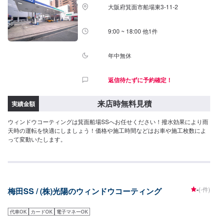
大阪府箕面市船場東3-11-2
9:00 ~ 18:00 他1件
年中無休
返信待たずに予約確定！
来店時無料見積
実績金額
ウィンドウコーティングは箕面船場SSへお任せください！撥水効果により雨
天時の運転を快適にしましょう！価格や施工時間などはお車や施工枚数によ
って変動いたします。
-
(-件)
梅田SS / (株)光陽のウィンドウコーティング
代車OK
カードOK
電子マネーOK