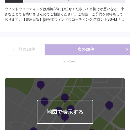
ウィンドウコーティングは姫路SSにお任せください！水捌けが悪いなど、小
さなことでも構いませんのでご相談ください。ご相談、ご予約をお待ちして
おります。【費用目安】[超撥水ウィンドウコーティング]フロントSS~Mサイ
ズ：3,620円L〜XLサイズ：3,850円全面SS〜Mサイズ：8,030円L〜LLサイ
ズ：8,800円XLサイズ：9,580円[油膜取り]フロントSS~Mサイズ：1,650円
L〜XLサイズ：1,970円全面SS〜Mサイズ：4,620円L〜LLサイズ：5,720円
XLサイズ：6,380円
前の
20
件
次の
20
件
1
/
1
ページ
地図で表示する