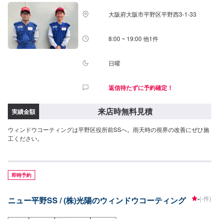
大阪府大阪市平野区平野西3-1-33
8:00 ~ 19:00 他1件
日曜
返信待たずに予約確定！
来店時無料見積
実績金額
ウィンドウコーティングは平野区役所前SSへ。雨天時の視界の改善にぜひ施
工ください。
即時予約
-
(-件)
ニュー平野SS / (株)光陽のウィンドウコーティング