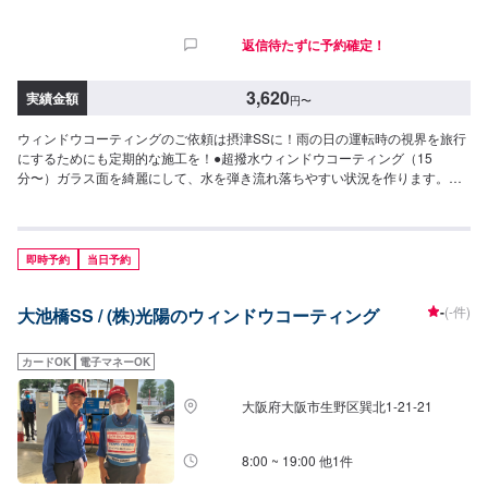
返信待たずに予約確定！
3,620
実績金額
円
〜
ウィンドウコーティングのご依頼は摂津SSに！雨の日の運転時の視界を旅行
にするためにも定期的な施工を！●超撥水ウィンドウコーティング（15
分〜）ガラス面を綺麗にして、水を弾き流れ落ちやすい状況を作ります。◆
フロント◆・3,620円（SS・S・Mサイズ）・3,850円（L・LL・XLサイズ）
◆全面◆・8,030円（SS・S・Mサイズ）・8,800円（L・LLサイズ）・9,580
円（XLサイズ）●油膜取り（15分〜）雨天時に視界をさまたあげつぎらつく
油膜をスッキリ取り去ります。価格は来店時にお問い合わせください（油膜
即時予約
当日予約
の量によって価格が変動します）
-
(-件)
大池橋SS / (株)光陽のウィンドウコーティング
カードOK
電子マネーOK
大阪府大阪市生野区巽北1-21-21
8:00 ~ 19:00 他1件