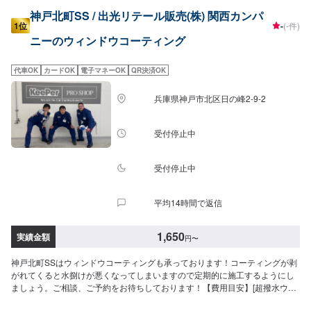
神戸北町SS / 出光リテール販売(株) 関西カンパ
1位
-
(-件)
ニーのウィンドウコーティング
代車OK
カードOK
電子マネーOK
QR決済OK
兵庫県神戸市北区日の峰2-9-2
受付停止中
受付停止中
平均14時間で返信
1,650
実績金額
円
〜
神戸北町SSはウィンドウコーティングも承っております！コーティングが剥
がれてくると水捌けが悪くなってしまいますので定期的に施工するようにし
ましょう。ご相談、ご予約をお待ちしております！【費用目安】[超撥水ウィ
ンドウコーティング]フロントSS~Mサイズ：3,620円L〜XLサイズ：3,850円