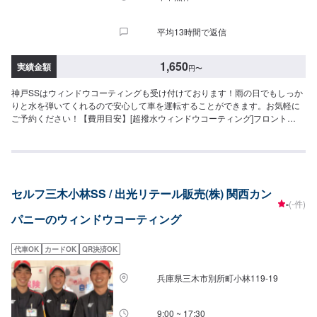
平均13時間で返信
1,650
実績金額
円
〜
神戸SSはウィンドウコーティングも受け付けております！雨の日でもしっか
りと水を弾いてくれるので安心して車を運転することができます。お気軽に
ご予約ください！【費用目安】[超撥水ウィンドウコーティング]フロント
SS~Mサイズ：3,620円L〜XLサイズ：3,850円全面SS〜Mサイズ：8,030円
L〜LLサイズ：8,800円XLサイズ：9,580円[油膜取り]フロントSS~Mサイズ：
1,650円L〜XLサイズ：1,970円全面SS〜Mサイズ：4,620円L〜LLサイズ：
5,720円XLサイズ：6,380円
セルフ三木小林SS / 出光リテール販売(株) 関西カン
-
(-件)
パニーのウィンドウコーティング
代車OK
カードOK
QR決済OK
兵庫県三木市別所町小林119-19
9:00 ~ 17:30