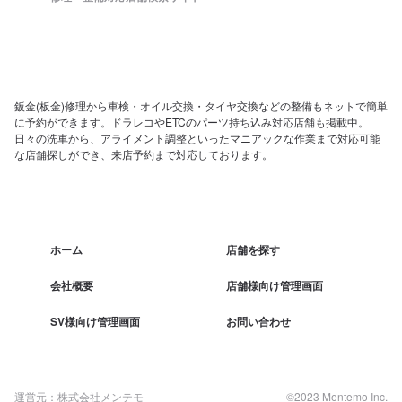
鈑金(板金)修理から車検・オイル交換・タイヤ交換などの整備もネットで簡単
に予約ができます。ドラレコやETCのパーツ持ち込み対応店舗も掲載中。
日々の洗車から、アライメント調整といったマニアックな作業まで対応可能
な店舗探しができ、来店予約まで対応しております。
ホーム
店舗を探す
会社概要
店舗様向け管理画面
SV様向け管理画面
お問い合わせ
運営元：株式会社メンテモ
©2023 Mentemo Inc.