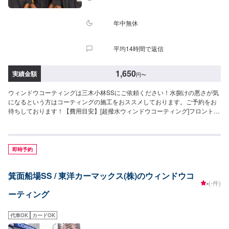
年中無休
平均14時間で返信
1,650
実績金額
円
〜
ウィンドウコーティングは三木小林SSにご依頼ください！水捌けの悪さが気
になるという方はコーティングの施工をおススメしております。ご予約をお
待ちしております！【費用目安】[超撥水ウィンドウコーティング]フロント
SS~Mサイズ：3,620円L〜XLサイズ：3,850円全面SS〜Mサイズ：8,030円
L〜LLサイズ：8,800円XLサイズ：9,580円[油膜取り]フロントSS~Mサイズ：
1,650円L〜XLサイズ：1,970円全面SS〜Mサイズ：4,620円L〜LLサイズ：
5,720円XLサイズ：6,380円
即時予約
箕面船場SS / 東洋カーマックス(株)のウィンドウコ
-
(-件)
ーティング
代車OK
カードOK