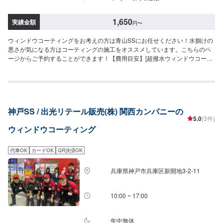
1,650
実績金額
円
〜
ウィンドウコーティングをお考えの方は青山SSにお任せください！水捌けの
悪さが気になる方はコーティングの施工をオススメしています。こちらのペ
ージからご予約することができます！【費用目安】[超撥水ウィンドウコーテ
ィング]フロントSS~Mサイズ：3,620円L〜XLサイズ：3,850円全面SS〜Mサ
イズ：8,030円L〜LLサイズ：8,800円XLサイズ：9,580円[油膜取り]フロント
SS~Mサイズ：1,650円L〜XLサイズ：1,970円全面SS〜Mサイズ：4,620円
L〜LLサイズ：5,720円XLサイズ：6,380円
神戸SS / 出光リテール販売(株) 関西カンパニーの
5.0
(3件)
ウィンドウコーティング
代車OK
カードOK
QR決済OK
兵庫県神戸市兵庫区新開地3-2-11
10:00 ~ 17:00
年中無休