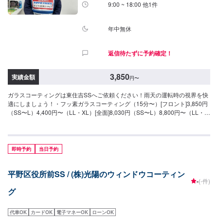
9:00 ~ 18:00 他1件
年中無休
返信待たずに予約確定！
3,850
実績金額
円
〜
ガラスコーティングは東住吉SSへご依頼ください！雨天の運転時の視界を快
適にしましょう！・フッ素ガラスコーティング（15分〜）[フロント]3,850円
（SS〜L）4,400円〜（LL・XL）[全面]8,030円（SS〜L）8,800円〜（LL・
XL）●油膜取り（15分〜）雨天時に視界をさまたあげつぎらつく油膜をスッ
キリ取り去ります。価格は来店時にお問い合わせください（油膜の量によっ
て価格が変動します
即時予約
当日予約
平野区役所前SS / (株)光陽のウィンドウコーティン
-
(-件)
グ
代車OK
カードOK
電子マネーOK
ローンOK