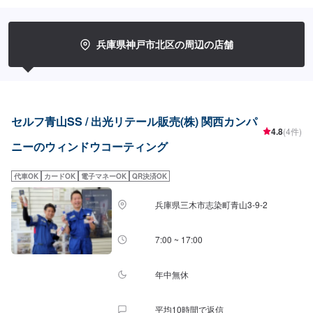
全面SS〜Mサイズ：8,030円L〜LLサイズ：8,800円XLサイズ：9,580円[油膜
取り]フロントSS~Mサイズ：1,650円L〜XLサイズ：1,970円全面SS〜Mサイ
ズ：4,620円L〜LLサイズ：5,720円XLサイズ：6,380円
兵庫県神戸市北区の周辺の店舗
セルフ青山SS / 出光リテール販売(株) 関西カンパ
4.8
(4件)
ニーのウィンドウコーティング
代車OK
カードOK
電子マネーOK
QR決済OK
兵庫県三木市志染町青山3-9-2
7:00 ~ 17:00
年中無休
平均10時間で返信