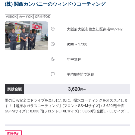
(株) 関西カンパニーのウィンドウコーティング
代車OK
カードOK
QR決済OK
大阪府大阪市住之江区南港中7-1-2
9:00 ~ 17:00
年中無休
平均8時間で返信
3,620
実績金額
円
〜
雨の日も安全にドライブを楽しむために、撥水コーティングをオススメしま
す！【超撥水ガラスコーティング】[フロントSS~Mサイズ]：3,620円[全面
SS~Mサイズ]：8,030円[フロントL~XLサイズ]：3,850円[全面L・LLサイズ]：
8,800円[全面XLサイズ]：9,580円【施工時間】15分から
即時予約