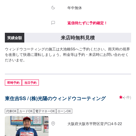
年中無休
返信待たずに予約確定！
来店時無料見積
実績金額
ウィンドウコーティングの施工は大池橋SSへご予約ください。雨天時の視界
を改善して快適に運転しましょう。料金等は予約・来店時にお問い合わせく
ださいませ。
即時予約
当日予約
-
(-件)
東住吉SS / (株)光陽のウィンドウコーティング
代車OK
カードOK
電子マネーOK
ローンOK
大阪府大阪市平野区背戸口4-5-22