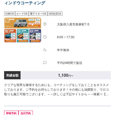
ィンドウコーティング
代車OK
カードOK
電子マネーOK
QR決済OK
大阪府八尾市新家町7-5
9:00 ~ 17:30
年中無休
平均24時間で返信
1,100
実績金額
円
〜
クリアな視界を確保するためにも、コーティングをしておくことをオススメ
しております。ご予約をお待ちしております！その他にも油膜取り、ウロコ
取りも施工可能でございます。～～詳しくは下記サイトから～～検索⇒【カ
ーコーティングファクトリー東大阪】https://xn--
dckpqk9gtm5bb7563ge43aho1i.jp/
即時予約
当日予約