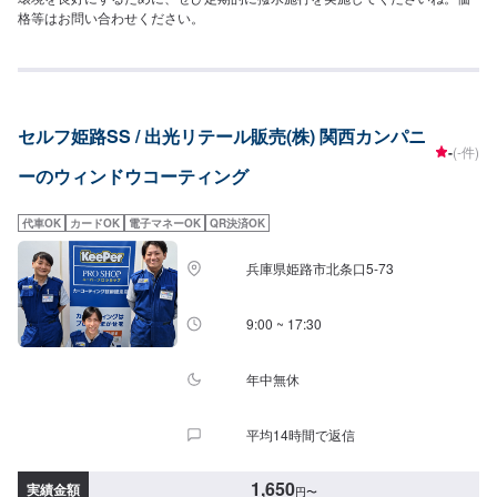
格等はお問い合わせください。
セルフ姫路SS / 出光リテール販売(株) 関西カンパニ
-
(-件)
ーのウィンドウコーティング
代車OK
カードOK
電子マネーOK
QR決済OK
兵庫県姫路市北条口5-73
9:00 ~ 17:30
年中無休
平均14時間で返信
1,650
実績金額
円
〜