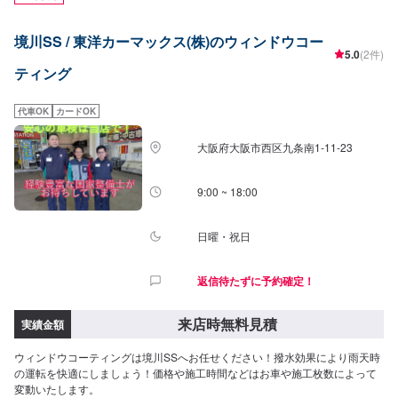
境川SS / 東洋カーマックス(株)のウィンドウコー
5.0
(2件)
ティング
代車OK
カードOK
大阪府大阪市西区九条南1-11-23
9:00 ~ 18:00
日曜・祝日
返信待たずに予約確定！
来店時無料見積
実績金額
ウィンドウコーティングは境川SSへお任せください！撥水効果により雨天時
の運転を快適にしましょう！価格や施工時間などはお車や施工枚数によって
変動いたします。