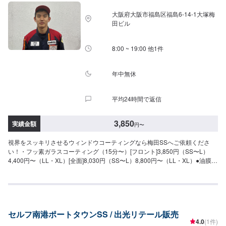
大阪府大阪市福島区福島6-14-1大塚梅
田ビル
8:00 ~ 19:00 他1件
年中無休
平均24時間で返信
3,850
実績金額
円
〜
視界をスッキリさせるウィンドウコーティングなら梅田SSへご依頼くださ
い！・フッ素ガラスコーティング（15分〜）[フロント]3,850円（SS〜L）
4,400円〜（LL・XL）[全面]8,030円（SS〜L）8,800円〜（LL・XL）●油膜取
り（15分〜）雨天時に視界をさまたあげつぎらつく油膜をスッキリ取り去り
ます。価格は来店時にお問い合わせください（油膜の量によって価格が変動
します）
セルフ南港ポートタウンSS / 出光リテール販売
4.0
(1件)