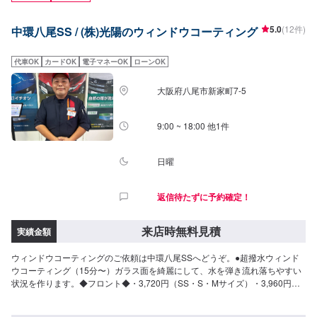
5.0
(12件)
中環八尾SS / (株)光陽のウィンドウコーティング
代車OK
カードOK
電子マネーOK
ローンOK
大阪府八尾市新家町7-5
9:00 ~ 18:00 他1件
日曜
返信待たずに予約確定！
来店時無料見積
実績金額
ウィンドウコーティングのご依頼は中環八尾SSへどうぞ。●超撥水ウィンド
ウコーティング（15分〜）ガラス面を綺麗にして、水を弾き流れ落ちやすい
状況を作ります。◆フロント◆・3,720円（SS・S・Mサイズ）・3,960円
（L・LL・XLサイズ）◆全面◆・8,270円（SS・S・Mサイズ）・9,060円
（L・LLサイズ）・9,860円（XLサイズ）●油膜取り（15分〜）雨天時に視界