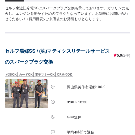
セルフ東近江今堀SSはスパークプラグ交換も承っております。ガソリンに点
火し、エンジンを動かすためのプラグとなっています。お気軽にお問い合わ
せください！<費用目安>ご来店後のお見積もりとなります。
セルフ湯郷SS / (株)マティクスリテールサービス
5.0
(2件)
のスパークプラグ交換
代車OK
カードOK
電子マネーOK
QR決済OK
岡山県美作市湯郷106-2
9:30 ~ 18:30
年中無休
平均4時間で返信