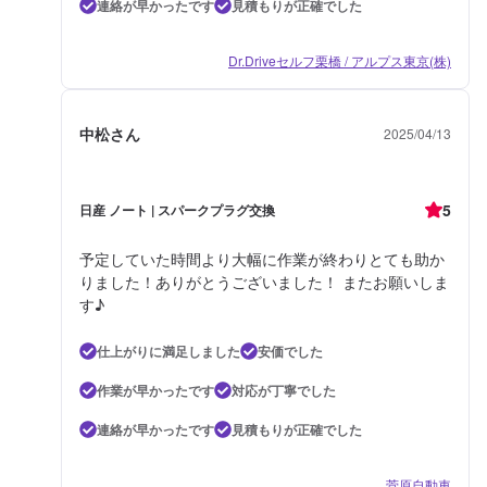
連絡が早かったです
見積もりが正確でした
Dr.Driveセルフ栗橋 / アルプス東京(株)
中松さん
2025/04/13
5
日産 ノート | スパークプラグ交換
予定していた時間より大幅に作業が終わりとても助か
りました！ありがとうございました！ またお願いしま
す♪
仕上がりに満足しました
安価でした
作業が早かったです
対応が丁寧でした
連絡が早かったです
見積もりが正確でした
菅原自動車