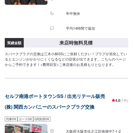
年中無休
平均14時間で返信
来店時無料見積
実績金額
スパークプラグの交換は三木小林SSにご依頼ください！プラグが劣化してい
るとエンジンがかかりにくくなるなどの症状が出てきます。こちらのページ
からご予約できます！<費用目安>ご来店後のお見積もりとなります。
セルフ南港ポートタウンSS / 出光リテール販売
4.0
(1件)
(株) 関西カンパニーのスパークプラグ交換
代車OK
カードOK
QR決済OK
大阪府大阪市住之江区南港中7-1-2