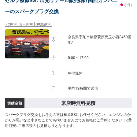
セルフ榛原SS / 出光リテール販売(株) 関西カンパニ
-
(-件)
ーのスパークプラグ交換
代車OK
カードOK
QR決済OK
奈良県宇陀市榛原萩原元玉小西2460番
地4
9:00 ~ 17:00
年中無休
平均19時間で返信
来店時無料見積
実績金額
スパークプラグ交換をお考えの方は榛原SSにお任せください！エンジンのか
かりが悪いなど小さなことでも構いませんにでお気軽にご予約ください！<費
用目安>ご来店後のお見積もりとなります。