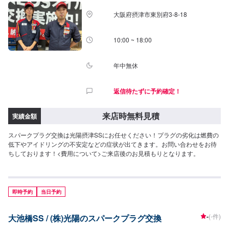
大阪府摂津市東別府3-8-18
10:00 ~ 18:00
年中無休
返信待たずに予約確定！
来店時無料見積
実績金額
スパークプラグ交換は光陽摂津SSにお任せください！プラグの劣化は燃費の
低下やアイドリングの不安定などの症状が出てきます。お問い合わせをお待
ちしております！<費用について>ご来店後のお見積もりとなります。
即時予約
当日予約
-
(-件)
大池橋SS / (株)光陽のスパークプラグ交換