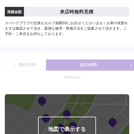
来店時無料見積
実績金額
スパークプラグの交換もセルフ湯郷SSにお任せくださいませ！お車の状態を
まずは確認させて頂き、最適な修理・整備方法をご提案させて頂きます。ご
予約・ご来店をお待ちしております。
前の
20
件
次の
20
件
1
/
1
ページ
地図で表示する