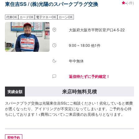
-
(-件)
東住吉SS / (株)光陽のスパークプラグ交換
代車OK
カードOK
電子マネーOK
ローンOK
大阪府大阪市平野区背戸口4-5-22
9:00 ~ 18:00 他1件
年中無休
返信待たずに予約確定！
来店時無料見積
実績金額
スパークプラグ交換は光陽東住吉SSにご相談ください！劣化していると燃費
が悪くなったり、アイドリングが不安定になってしまいます。ご予約を心待
ちにしております！<費用について>ご来店後のお見積もりとなります。
即時予約