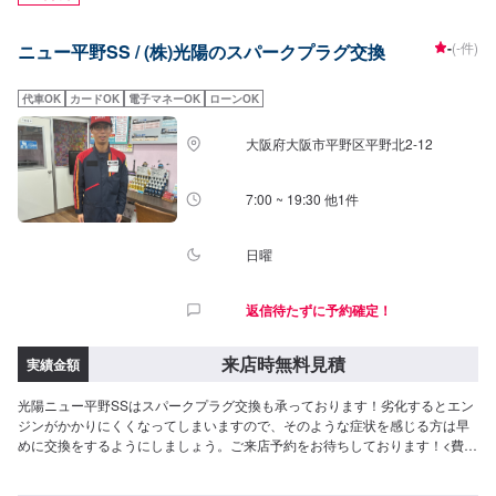
-
(-件)
ニュー平野SS / (株)光陽のスパークプラグ交換
代車OK
カードOK
電子マネーOK
ローンOK
大阪府大阪市平野区平野北2-12
7:00 ~ 19:30 他1件
日曜
返信待たずに予約確定！
来店時無料見積
実績金額
光陽ニュー平野SSはスパークプラグ交換も承っております！劣化するとエン
ジンがかかりにくくなってしまいますので、そのような症状を感じる方は早
めに交換をするようにしましょう。ご来店予約をお待ちしております！<費用
について>ご来店後のお見積もりとなります。