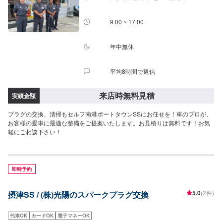
9:00 ~ 17:00
年中無休
平均8時間で返信
来店時無料見積
実績金額
プラグの交換、清掃もセルフ南港ポートタウンSSにお任せを！車のプロが、
お客様の愛車に最適な整備をご提案いたします。お見積りは無料です！お気
軽にご相談下さい！
即時予約
5.0
(2件)
摂津SS / (株)光陽のスパークプラグ交換
代車OK
カードOK
電子マネーOK