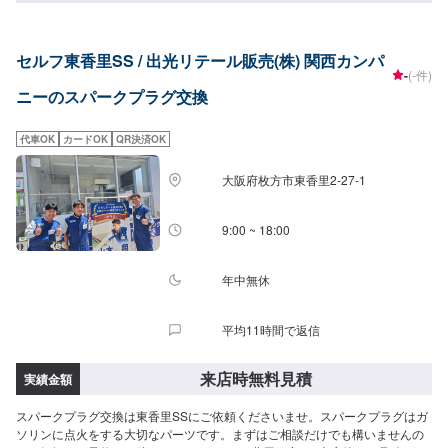
セルフ東香里SS / 出光リテール販売(株) 関西カンパ
-
(-件)
ニーのスパークプラグ交換
代車OK
カードOK
QR決済OK
大阪府枚方市東香里2-27-1
9:00 ~ 18:00
年中無休
平均11時間で返信
来店時無料見積
実績金額
スパークプラグ交換は東香里SSにご依頼くださいませ。スパークプラグはガ
ソリンに点火をする大切なパーツです。まずはご相談だけでも構いませんの