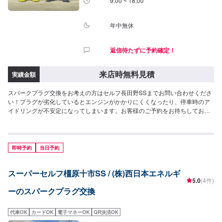
9:00 ~ 18:00
年中無休
返信待たずに予約確定！
来店時無料見積
実績金額
スパークプラグ交換をお考えの方はセルフ長田野SSまでお問い合わせくださ
い！プラグが劣化しているとエンジンがかかりにくくなったり、停車時のア
イドリングが不安定になってしまいます。お客様のご予約をお待ちしており
ます！<費用目安>ご来店後のお見積もりとなります。
即時予約
当日予約
スーパーセルフ橿原十市SS / (株)西日本エネルギ
5.0
(4件)
ーのスパークプラグ交換
代車OK
カードOK
電子マネーOK
QR決済OK