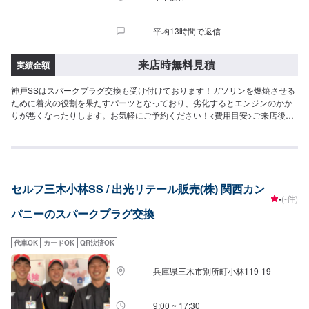
平均13時間で返信
来店時無料見積
実績金額
神戸SSはスパークプラグ交換も受け付けております！ガソリンを燃焼させる
ために着火の役割を果たすパーツとなっており、劣化するとエンジンのかか
りが悪くなったりします。お気軽にご予約ください！<費用目安>ご来店後の
お見積もりとなります。
セルフ三木小林SS / 出光リテール販売(株) 関西カン
-
(-件)
パニーのスパークプラグ交換
代車OK
カードOK
QR決済OK
兵庫県三木市別所町小林119-19
9:00 ~ 17:30