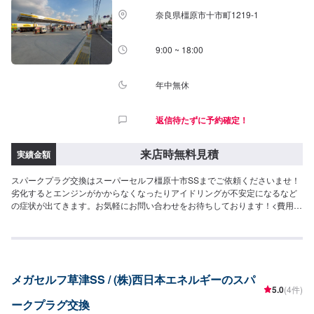
奈良県橿原市十市町1219-1
9:00 ~ 18:00
年中無休
返信待たずに予約確定！
来店時無料見積
実績金額
スパークプラグ交換はスーパーセルフ橿原十市SSまでご依頼くださいませ！
劣化するとエンジンがかからなくなったりアイドリングが不安定になるなど
の症状が出てきます。お気軽にお問い合わせをお待ちしております！<費用目
安>ご来店後のお見積もりとなります。
メガセルフ草津SS / (株)西日本エネルギーのスパ
5.0
(4件)
ークプラグ交換