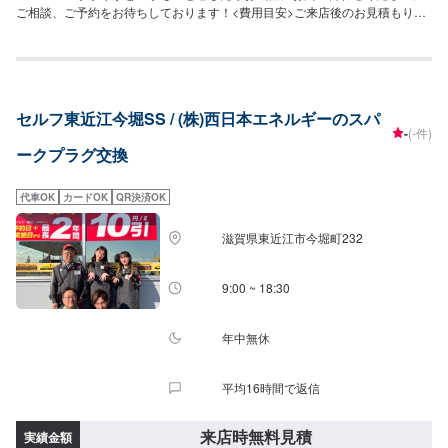
ご相談、ご予約をお待ちしております！<費用目安>ご来店後のお見積もりと
なります。
セルフ東近江今堀SS / (株)西日本エネルギーのスパ
-
(-件)
ークプラグ交換
代車OK
カードOK
QR決済OK
滋賀県東近江市今堀町232
9:00 ~ 18:30
年中無休
平均16時間で返信
来店時無料見積
実績金額