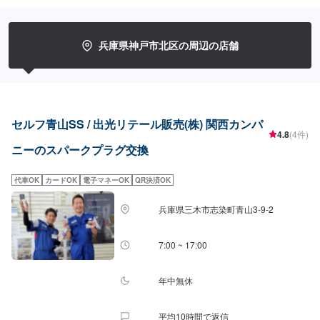
兵庫県神戸市北区の周辺の店舗
セルフ青山SS / 出光リテール販売(株) 関西カンパ
4.8
(4件)
ニーのスパークプラグ交換
代車OK
カードOK
電子マネーOK
QR決済OK
兵庫県三木市志染町青山3-9-2
7:00 ~ 17:00
年中無休
平均10時間で返信