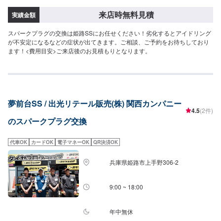
来店時無料見積
実績金額
スパークプラグの交換は姫路SSにお任せください！劣化するとアイドリング
が不安定になるなどの症状が出てきます。ご相談、ご予約をお待ちしており
ます！<費用目安>ご来店後のお見積もりとなります。
夢前台SS / 出光リテール販売(株) 関西カンパニー
4.5
(2件)
のスパークプラグ交換
代車OK
カードOK
電子マネーOK
QR決済OK
兵庫県姫路市上手野306-2
9:00 ~ 18:00
年中無休