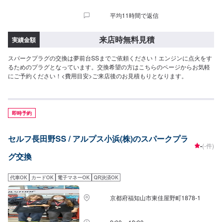
平均11時間で返信
来店時無料見積
実績金額
スパークプラグの交換は夢前台SSまでご依頼ください！エンジンに点火をす
るためのプラグとなっています。交換希望の方はこちらのページからお気軽
にご予約ください！<費用目安>ご来店後のお見積もりとなります。
即時予約
セルフ長田野SS / アルプス小浜(株)のスパークプラ
-
(-件)
グ交換
代車OK
カードOK
電子マネーOK
QR決済OK
京都府福知山市東佳屋野町1878-1