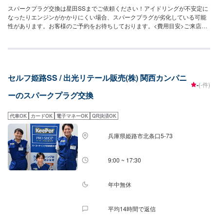
スパークプラグ交換は星田SSまでご依頼ください！アイドリングが不安定に
なったりエンジンがかかりにくい場合、スパークプラグが劣化している可能
性があります。お客様のご予約をお待ちしております。<費用目安>ご来店後
のお見積もりとなります。
セルフ姫路SS / 出光リテール販売(株) 関西カンパニ
-
(-件)
ーのスパークプラグ交換
代車OK
カードOK
電子マネーOK
QR決済OK
兵庫県姫路市北条口5-73
9:00 ~ 17:30
年中無休
平均14時間で返信