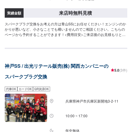
来店時無料見積
実績金額
スパークプラグ交換をお考えの方は青山SSにお任せください！エンジンのか
かりが悪いなど、小さなことでも構いませんのでご相談ください。こちらの
ページから予約することができます！<費用目安>ご来店後のお見積もりとな
ります。
神戸SS / 出光リテール販売(株) 関西カンパニーの
5.0
(3件)
スパークプラグ交換
代車OK
カードOK
QR決済OK
兵庫県神戸市兵庫区新開地3-2-11
10:00 ~ 17:00
年中無休