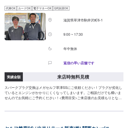
代車OK
カードOK
電子マネーOK
QR決済OK
滋賀県草津市駒井沢町6-1
9:00 ~ 17:30
年中無休
返信の早い店舗です
来店時無料見積
実績金額
スパークプラグ交換はメガセルフ草津SSにご依頼ください！プラグが劣化し
ているとエンジンがかかりにくくなってしまいます。ご相談だけでも構いま
せんのでお気軽にご予約ください！<費用目安>ご来店後のお見積もりとなり
ます。