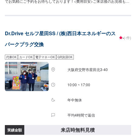
でお気軽にご予約をお待ちしております！<費用目安>ご来店後のお見積もり
となります。
Dr.Drive セルフ星田SS / (株)西日本エネルギーのス
-
(-件)
パークプラグ交換
代車OK
カードOK
電子マネーOK
QR決済OK
大阪府交野市星田北3-40
10:00 ~ 17:00
年中無休
平均4時間で返信
来店時無料見積
実績金額