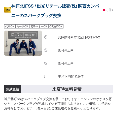
神戸北町SS / 出光リテール販売(株) 関西カンパ
1位
-
(-件)
ニーのスパークプラグ交換
代車OK
カードOK
電子マネーOK
QR決済OK
兵庫県神戸市北区日の峰2-9-2
受付停止中
受付停止中
平均14時間で返信
来店時無料見積
実績金額
神戸北町SSはスパークプラグ交換も承っております！エンジンのかかりが悪
いと、スパークプラグが劣化している可能性もあります。ご相談、ご予約を
お待ちしております！<費用目安>ご来店後のお見積もりとなります。