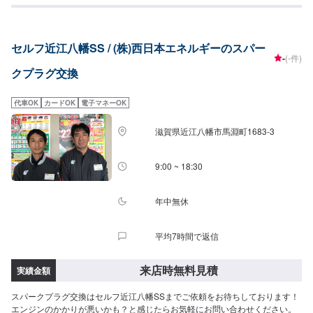
セルフ近江八幡SS / (株)西日本エネルギーのスパー
-
(-件)
クプラグ交換
代車OK
カードOK
電子マネーOK
滋賀県近江八幡市馬淵町1683-3
9:00 ~ 18:30
年中無休
平均7時間で返信
来店時無料見積
実績金額
スパークプラグ交換はセルフ近江八幡SSまでご依頼をお待ちしております！
エンジンのかかりが悪いかも？と感じたらお気軽にお問い合わせください。