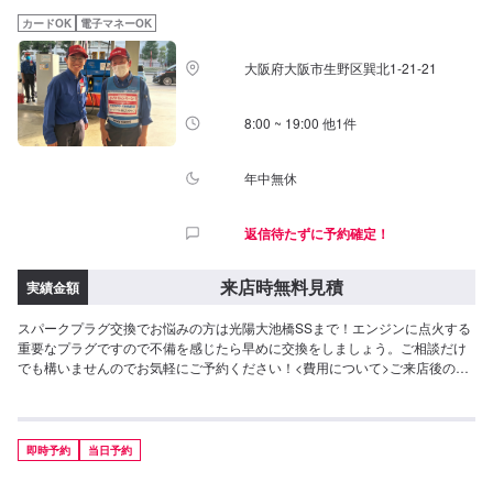
カードOK
電子マネーOK
大阪府大阪市生野区巽北1-21-21
8:00 ~ 19:00 他1件
年中無休
返信待たずに予約確定！
来店時無料見積
実績金額
スパークプラグ交換でお悩みの方は光陽大池橋SSまで！エンジンに点火する
重要なプラグですので不備を感じたら早めに交換をしましょう。ご相談だけ
でも構いませんのでお気軽にご予約ください！<費用について>ご来店後のお
見積もりとなります。
即時予約
当日予約